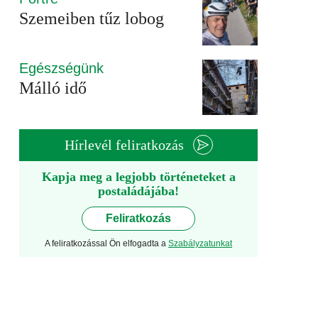
Szemeiben tűz lobog
Egészségünk
Málló idő
Hírlevél feliratkozás
Kapja meg a legjobb történeteket a
postaládájába!
Feliratkozás
A feliratkozással Ön elfogadta a
Szabályzatunkat