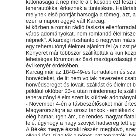
katonasága a nép mellé áll; később ezt teszi
teherautókkal érkeznek a tüntetésre. Határt
melynek első pontját harsogja a tömeg, azt, a
ezen a napon eggyé vált Karcag.
Miközben a román rádió fasiszta ellenforrad
város adományokat, nem romlandó élelmiszer
népnek". A karcagi rizshántoló negyven mázsa
egy teherautónyi élelmet ajánlott fel (a rizst p
Kenyeret már többször szállítottak a kun köz
lehetséges fórumon az őszi mezőgazdasági mu
évi kenyér érdekében.
Karcag már az 1848-49-es forradalom és sza
honvédeket, de itt nem voltak nevezetes csatá
honvédsereget és lovait, szállást és élelmet bi
például október 23-a után mindennap tejszáll
teherautónyi élelmiszert is küldtek adományo
- November 4-én a távbeszélősöket már értes
Magyarországra az orosz tankok - emlékezik az
elég hamar. Igen ám, de rendes magyar fiatal
felé, úgyhogy a nagy szovjet hadsereg tett egy
A Békés megye északi részén megbúvó, szegé
ellenállást, tüzelték a népet, azt tervezték, 