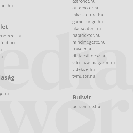
astronet.hu
zaol.hu
automotor.hu
lakaskultura.hu
gamer.origo.hu
let
likebalaton.hu
napidoktor.hu
rnemzet.hu
mindmegette.hu
fold.hu
travelo.hu
hu
dietaesfitnesz.hu
hu
vitorlazasmagazin.hu
videkize.hu
daság
tvmusor.hu
p.hu
Bulvár
borsonline.hu