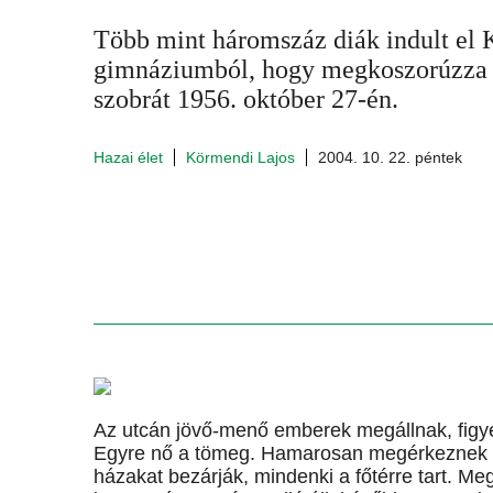
Több mint háromszáz diák indult el 
gimnáziumból, hogy megkoszorúzza K
szobrát 1956. október 27-én.
Hazai élet
Körmendi Lajos
2004. 10. 22. péntek
Az utcán jövő-menő emberek megállnak, figye
Egyre nő a tömeg. Hamarosan megérkeznek a 
házakat bezárják, mindenki a főtérre tart. 