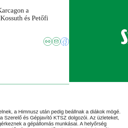
Karcagon a
ossuth és Petőfi
lnek, a Himnusz után pedig beállnak a diákok mögé.
Szerelő és Gépjavító KTSZ dolgozói. Az üzleteket,
Megérkeznek a gépállomás munkásai. A helyőrség