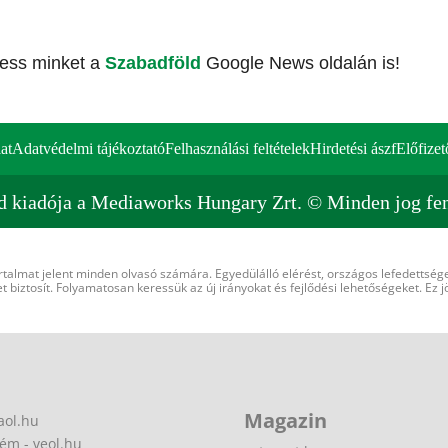
vess minket a
Szabadföld
Google News oldalán is!
at
Adatvédelmi tájékoztató
Felhasználási feltételek
Hirdetési ászf
Előfizet
d kiadója a Mediaworks Hungary Zrt. © Minden jog fen
rtalmat jelent minden olvasó számára. Egyedülálló elérést, országos lefedettsége
 biztosít. Folyamatosan keressük az új irányokat és fejlődési lehetőségeket. Ez j
Magazin
aol.hu
ém - veol.hu