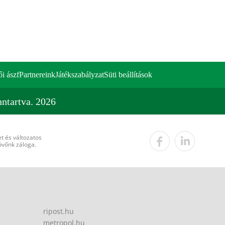
ői ászf
Partnereink
Játékszabályzat
Süti beállítások
ntartva. 2026
t és változatos
övőnk záloga.
ripost.hu
metropol.hu