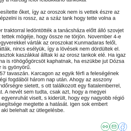
sítette őket, így az oroszok nem is vettek észre az
épzelni is rossz, az a száz tank hogy tette volna a
raktorral ledöntötték a tanácsháza előtt álló szovjet
t tettek mögéje, hogy össze ne törjön. November 4-e
gyverekkel várták az oroszokat Kunmadaras felől,
átták, nincs esélyük, így a lövések nem dördültek el.
sztok kaszákkal álltak ki az orosz tankok elé. Ha igaz
ma is röhögőgörcsöt kaphatnak, ha eszükbe jut Dózsa
 is gyönyörű.
7 tavaszán. Karcagon az egyik férfi a feleségének
ségi fogdából három nap után. Ahogy az asszony
dőrségre sietett, s ott találkozott egy fiatalemberrel,
t. A nevét sem tudta, csak azt, hogy a megyei
ti egyenruhát viselt, s kiderült, hogy egy nagyobb régió
 segítsége megtette a hatását. Igen sok embert
aki belehalt az ütlegelésbe.