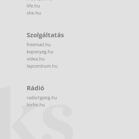
life.hu
she.hu
Szolgáltatás
freemail.hu
koponyeg.hu
videa.hu
lapcentrum.hu
Rádió
radio1gong.hu
hirfm.hu