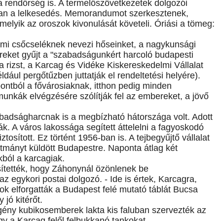
 a rendőrség is. A termelőszövetkezetek dolgozói
alan a lelkesedés. Memorandumot szerkesztenek,
melyik az oroszok kivonulását követeli. Óriási a tömeg:
almi csőcseléknek nevezi hőseinket, a nagykunsági
eket gyűjt a "szabadságunkért harcoló budapesti
 rizst, a Karcag és Vidéke Kiskereskedelmi Vállalat
éldául pergőtűzben juttatják el rendeltetési helyére).
pontból a fővárosiaknak, itthon pedig minden
nkák elvégzésére szólítják fel az embereket, a jövő
badságharcnak is a megbízható hátországa volt. Adott
k. A város lakossága segített áttelelni a fagyoskodó
ztosított. Ez történt 1956-ban is. A tejbegyűjtő vállalat
ítmányt küldött Budapestre. Naponta átlag két
kból a karcagiak.
ítették, hogy Záhonynál özönlenek be
 egykori postai dolgozó. - Ide is értek, Karcagra,
ok elforgatták a Budapest felé mutató táblát Bucsa
 jó kitérőt.
ny kubikosemberek lakta kis faluban szervezték az
hogy a Karcag felől felbukkanó tankokat