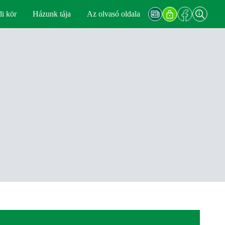
di kör
Házunk tája
Az olvasó oldala