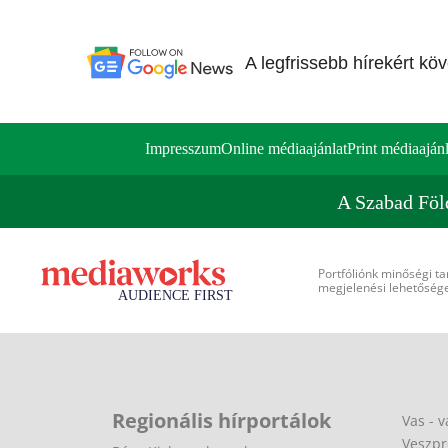
A legfrissebb hírekért kö
Impresszum
Online médiaajánlat
Print médiaajánl
A Szabad Föl
Portfóliónk minőségi ta
megjelenési lehetőséget
Regionális hírportálok
Vas - v
Veszpr