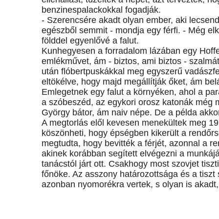
benzinespalackokkal fogadják.
- Szerencsére akadt olyan ember, aki lecsende
egészből semmit - mondja egy férfi. - Még elk
földdel egyenlővé a falut.
Kunhegyesen a forradalom lázában egy Hoffer t
emlékművet, ám - biztos, ami biztos - szalmá
után flóbertpuskákkal meg egyszerű vadászfe
eltökélve, hogy majd megállítják őket, ám bel
Emlegetnek egy falut a környéken, ahol a para
a szóbeszéd, az egykori orosz katonák még 
György bátor, ám naiv népe. De a példa akkor
A megtorlás elől kevesen menekültek meg 195
köszönheti, hogy épségben kikerült a rendőr
megtudta, hogy bevitték a férjét, azonnal a ren
akinek korábban segített elvégezni a munkájá
tanácstól járt ott. Csakhogy most szovjet tisz
főnöke. Az asszony határozottsága és a tiszt
azonban nyomorékra vertek, s olyan is akadt, 