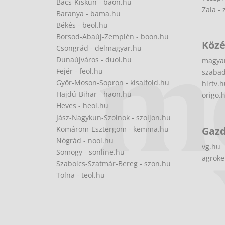
Bács-Kiskun - baon.hu
Zala - 
Baranya - bama.hu
Békés - beol.hu
Borsod-Abaúj-Zemplén - boon.hu
Közé
Csongrád - delmagyar.hu
Dunaújváros - duol.hu
magya
Fejér - feol.hu
szabad
Győr-Moson-Sopron - kisalfold.hu
hirtv.
Hajdú-Bihar - haon.hu
origo.
Heves - heol.hu
Jász-Nagykun-Szolnok - szoljon.hu
Komárom-Esztergom - kemma.hu
Gaz
Nógrád - nool.hu
vg.hu
Somogy - sonline.hu
agroke
Szabolcs-Szatmár-Bereg - szon.hu
Tolna - teol.hu