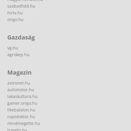
szabadfold.hu
hirtv.hu
origo.hu
Gazdaság
vg.hu
agrokep.hu
Magazin
astronet.hu
automotor.hu
lakaskultura.hu
gamer.origo.hu
likebalaton.hu
napidoktor.hu
mindmegette.hu
travelo.hu