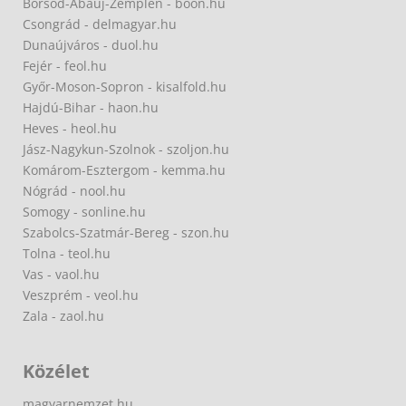
Borsod-Abaúj-Zemplén - boon.hu
Csongrád - delmagyar.hu
Dunaújváros - duol.hu
Fejér - feol.hu
Győr-Moson-Sopron - kisalfold.hu
Hajdú-Bihar - haon.hu
Heves - heol.hu
Jász-Nagykun-Szolnok - szoljon.hu
Komárom-Esztergom - kemma.hu
Nógrád - nool.hu
Somogy - sonline.hu
Szabolcs-Szatmár-Bereg - szon.hu
Tolna - teol.hu
Vas - vaol.hu
Veszprém - veol.hu
Zala - zaol.hu
Közélet
magyarnemzet.hu