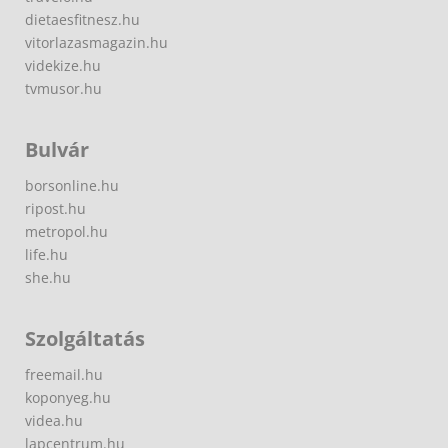
dietaesfitnesz.hu
vitorlazasmagazin.hu
videkize.hu
tvmusor.hu
Bulvár
borsonline.hu
ripost.hu
metropol.hu
life.hu
she.hu
Szolgáltatás
freemail.hu
koponyeg.hu
videa.hu
lapcentrum.hu