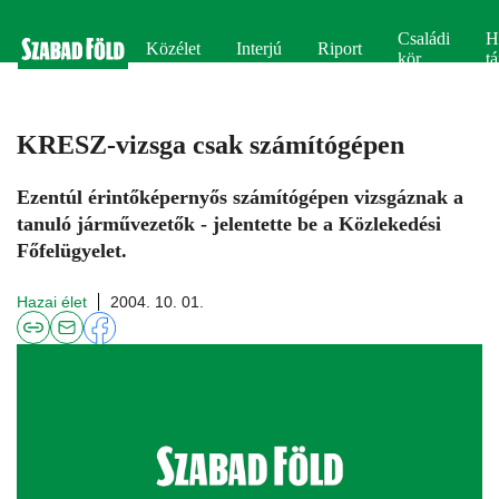
Családi
H
Közélet
Interjú
Riport
kör
tá
KRESZ-vizsga csak számítógépen
Ezentúl érintőképernyős számítógépen vizsgáznak a
tanuló járművezetők - jelentette be a Közlekedési
Főfelügyelet.
Hazai élet
2004. 10. 01.