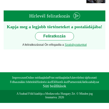
Hírlevél feliratkozás
Kapja meg a legjobb történeteket a postaládájába!
Feliratkozás
A feliratkozással Ön elfogadta a
Szabályzatunkat
Impresszum
Online médiaajánlat
Print médiaajánlat
Adatvédelmi tájékoztató
Felhasználási feltételek
Hirdetési ászf
Előfizetői ászf
Partnereink
Játékszabályzat
Süti beállítások
A Szabad Föld kiadója a Mediaworks Hungary Zrt. © Minden jog
fenntartva. 2026