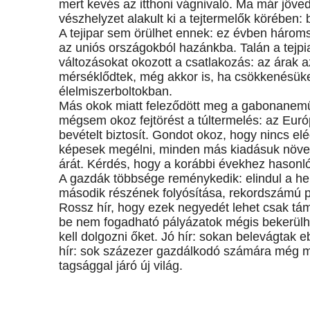
mert kevés az itthoni vágnivaló. Ma már jöve
vészhelyzet alakult ki a tejtermelők körében:
A tejipar sem örülhet ennek: ez évben háromsz
az uniós országokból hazánkba. Talán a tejpi
változásokat okozott a csatlakozás: az árak 
mérséklődtek, még akkor is, ha csökkenésü
élelmiszerboltokban.
Más okok miatt feleződött meg a gabonaneműe
mégsem okoz fejtörést a túltermelés: az Európ
bevételt biztosít. Gondot okoz, hogy nincs elé
képesek megélni, minden más kiadásuk növeke
árát. Kérdés, hogy a korábbi évekhez hasonló
A gazdák többsége reménykedik: elindul a hek
második részének folyósítása, rekordszámú pá
Rossz hír, hogy ezek negyedét lehet csak támog
be nem fogadható pályázatok mégis bekerülhe
kell dolgozni őket. Jó hír: sokan belevágtak 
hír: sok százezer gazdálkodó számára még min
tagsággal járó új világ.