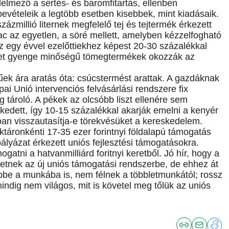
delmező a sertés- és baromfitartás, ellenben
 bevételeik a legtöbb esetben kisebbek, mint kiadásaik.
ázmillió liternek megfelelő tej és tejtermék érkezett
ac az egyetlen, a söré mellett, amelyben kézzelfogható
az egy évvel ezelőttiekhez képest 20-30 százalékkal
ket gyenge minőségű tömegtermékek okozzák az
k ára aratás óta: csúcstermést arattak. A gazdáknak
ai Unió intervenciós felvásárlási rendszere fix
g tároló. A pékek az olcsóbb liszt ellenére sem
dett, így 10-15 százalékkal akarják emelni a kenyér
an visszautasítja-e törekvésüket a kereskedelem.
táronkénti 17-35 ezer forintnyi földalapú támogatás
lyázat érkezett uniós fejlesztési támogatásokra.
atni a hatvanmilliárd foritnyi keretből. Jó hír, hogy a
tnek az új uniós támogatási rendszerbe, de ehhez át
ebbe a munkába is, nem félnek a többletmunkától; rossz
dig nem világos, mit is követel meg tőlük az uniós