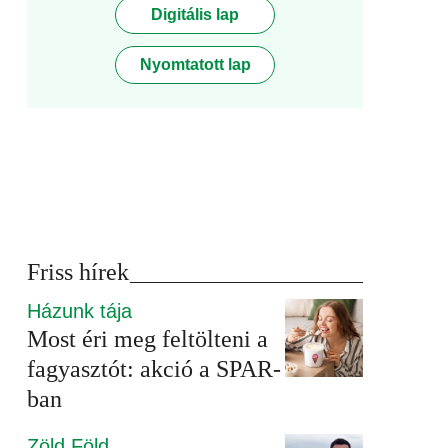
Digitális lap
Nyomtatott lap
Friss hírek
Házunk tája
Most éri meg feltölteni a
fagyasztót: akció a SPAR-
ban
Zöld Föld