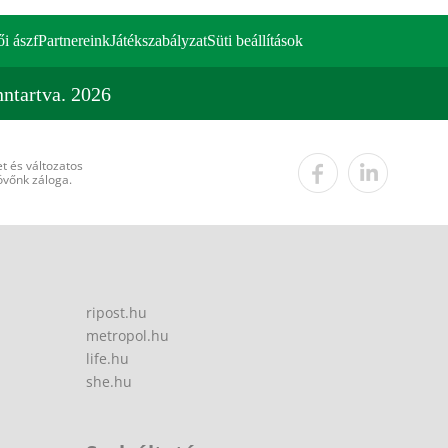
ői ászf
Partnereink
Játékszabályzat
Süti beállítások
ntartva. 2026
t és változatos
övőnk záloga.
ripost.hu
metropol.hu
life.hu
she.hu