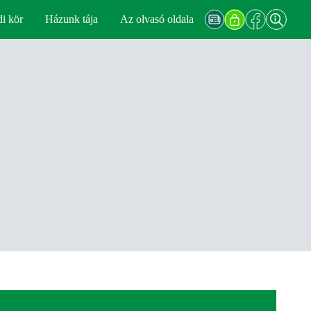
di kör
Házunk tája
Az olvasó oldala