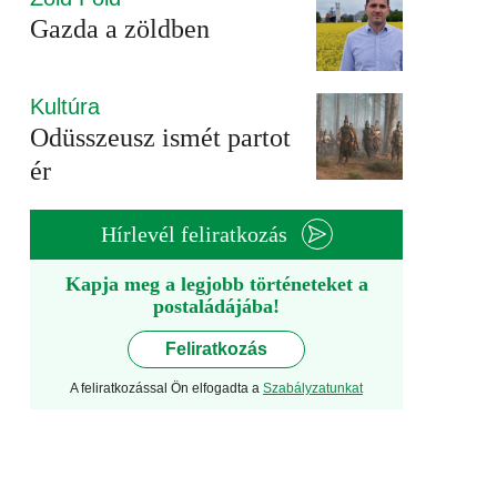
Gazda a zöldben
Kultúra
Odüsszeusz ismét partot
ér
Hírlevél feliratkozás
Kapja meg a legjobb történeteket a
postaládájába!
Feliratkozás
A feliratkozással Ön elfogadta a
Szabályzatunkat