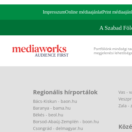
Impresszum
Online médiaajánlat
Print médiaajánl
A Szabad Föl
Portfóliónk minőségi ta
megjelenési lehetőséget
Regionális hírportálok
Vas - v
Veszpr
Bács-Kiskun - baon.hu
Zala - 
Baranya - bama.hu
Békés - beol.hu
Borsod-Abaúj-Zemplén - boon.hu
Közé
Csongrád - delmagyar.hu