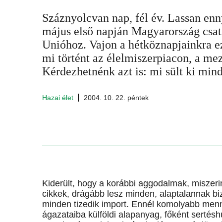
Száznyolcvan nap, fél év. Lassan enny
május első napján Magyarország csat
Unióhoz. Vajon a hétköznapjainkra ez
mi történt az élelmiszerpiacon, a m
Kérdezhetnénk azt is: mi sült ki min
Hazai élet
2004. 10. 22. péntek
Kiderült, hogy a korábbi aggodalmak, miszerint
cikkek, drágább lesz minden, alaptalannak biz
minden tizedik import. Ennél komolyabb menny
ágazataiba külföldi alapanyag, főként sertésh