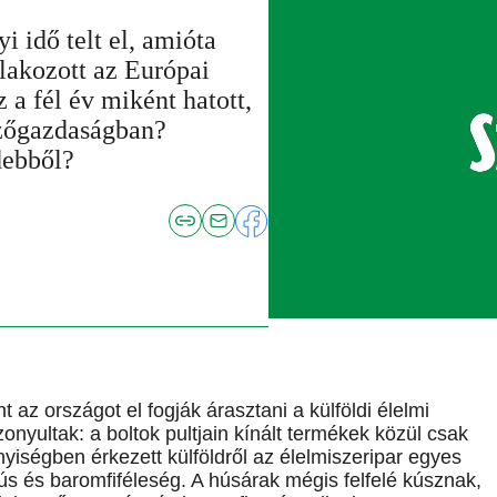
i idő telt el, amióta
lakozott az Európai
 a fél év miként hatott,
ezőgazdaságban?
debből?
 az országot el fogják árasztani a külföldi élelmi
onyultak: a boltok pultjain kínált termékek közül csak
iségben érkezett külföldről az élelmiszeripar egyes
ús és baromfiféleség. A húsárak mégis felfelé kúsznak,