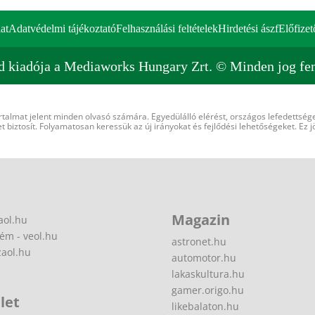
at
Adatvédelmi tájékoztató
Felhasználási feltételek
Hirdetési ászf
Előfizet
d kiadója a Mediaworks Hungary Zrt. © Minden jog fen
rtalmat jelent minden olvasó számára. Egyedülálló elérést, országos lefedettsége
 biztosít. Folyamatosan keressük az új irányokat és fejlődési lehetőségeket. Ez j
Magazin
aol.hu
ém - veol.hu
astronet.hu
zaol.hu
automotor.hu
lakaskultura.hu
gamer.origo.hu
let
likebalaton.hu