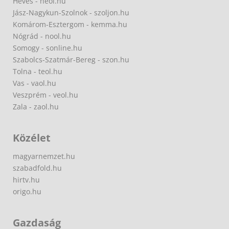
Heves - heol.hu
Jász-Nagykun-Szolnok - szoljon.hu
Komárom-Esztergom - kemma.hu
Nógrád - nool.hu
Somogy - sonline.hu
Szabolcs-Szatmár-Bereg - szon.hu
Tolna - teol.hu
Vas - vaol.hu
Veszprém - veol.hu
Zala - zaol.hu
Közélet
magyarnemzet.hu
szabadfold.hu
hirtv.hu
origo.hu
Gazdaság