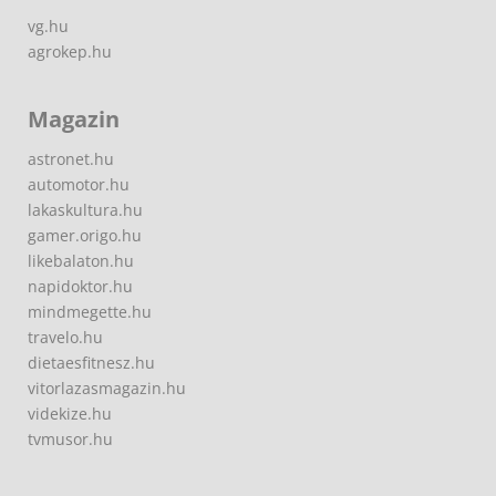
vg.hu
agrokep.hu
Magazin
astronet.hu
automotor.hu
lakaskultura.hu
gamer.origo.hu
likebalaton.hu
napidoktor.hu
mindmegette.hu
travelo.hu
dietaesfitnesz.hu
vitorlazasmagazin.hu
videkize.hu
tvmusor.hu