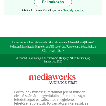
Feliratkozás
A feliratkozással Ön elfogadta a
Szabályzatunkat
Impresszum
Online médiaajánlat
Print médiaajánlat
Adatvédelmi tájékoztató
Felhasználási feltételek
Hirdetési ászf
Előfizetői ászf
Partnereink
Játékszabályzat
Süti beállítások
A Szabad Föld kiadója a Mediaworks Hungary Zrt. © Minden jog
fenntartva. 2026
Portfóliónk minőségi tartalmat jelent minden
olvasó számára. Egyedülálló elérést, országos
lefedettséget és változatos megjelenési
lehetőséget biztosít. Folyamatosan keressük az