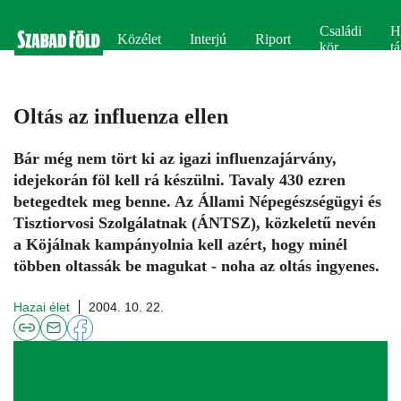
Családi
H
Közélet
Interjú
Riport
kör
tá
Oltás az influenza ellen
Bár még nem tört ki az igazi influenzajárvány,
idejekorán föl kell rá készülni. Tavaly 430 ezren
betegedtek meg benne. Az Állami Népegészségügyi és
Tisztiorvosi Szolgálatnak (ÁNTSZ), közkeletű nevén
a Köjálnak kampányolnia kell azért, hogy minél
többen oltassák be magukat - noha az oltás ingyenes.
Hazai élet
2004. 10. 22.