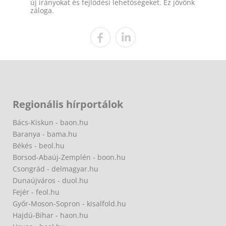
új irányokat és fejlődési lehetőségeket. Ez jövőnk
záloga.
Regionális hírportálok
Bács-Kiskun - baon.hu
Baranya - bama.hu
Békés - beol.hu
Borsod-Abaúj-Zemplén - boon.hu
Csongrád - delmagyar.hu
Dunaújváros - duol.hu
Fejér - feol.hu
Győr-Moson-Sopron - kisalfold.hu
Hajdú-Bihar - haon.hu