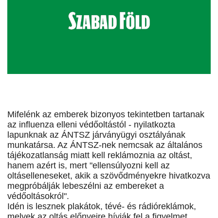
Mifelénk az emberek bizonyos tekintetben tartanak
az influenza elleni védőoltástól - nyilatkozta
lapunknak az ÁNTSZ járványügyi osztályának
munkatársa. Az ÁNTSZ-nek nemcsak az általános
tájékozatlanság miatt kell reklámoznia az oltást,
hanem azért is, mert "ellensúlyozni kell az
oltáselleneseket, akik a szövődményekre hivatkozva
megpróbálják lebeszélni az embereket a
védőoltásokról".
Idén is lesznek plakátok, tévé- és rádióreklámok,
melyek az oltás előnyeire hívják fel a figyelmet.