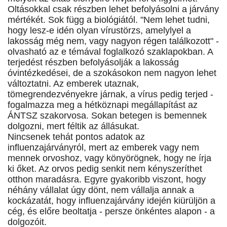
Oltásokkal csak részben lehet befolyásolni a járvány
mértékét. Sok függ a biológiától. "Nem lehet tudni,
hogy lesz-e idén olyan vírustörzs, amelylyel a
lakosság még nem, vagy nagyon régen találkozott" -
olvasható az e témával foglalkozó szaklapokban. A
terjedést részben befolyásolják a lakosság
óvintézkedései, de a szokásokon nem nagyon lehet
változtatni. Az emberek utaznak,
tömegrendezvényekre járnak, a vírus pedig terjed -
fogalmazza meg a hétköznapi megállapítást az
ÁNTSZ szakorvosa. Sokan betegen is bemennek
dolgozni, mert féltik az állásukat.
Nincsenek tehát pontos adatok az
influenzajárványról, mert az emberek vagy nem
mennek orvoshoz, vagy könyörögnek, hogy ne írja
ki őket. Az orvos pedig senkit nem kényszeríthet
otthon maradásra. Egyre gyakoribb viszont, hogy
néhány vállalat úgy dönt, nem vállalja annak a
kockázatát, hogy influenzajárvány idején kiürüljön a
cég, és előre beoltatja - persze önkéntes alapon - a
dolgozóit.