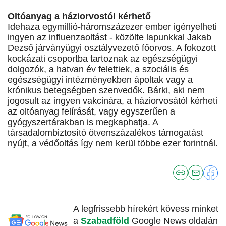
Oltóanyag a háziorvostól kérhető
Idehaza egymillió-háromszázezer ember igényelheti
ingyen az influenzaoltást - közölte lapunkkal Jakab
Dezső járványügyi osztályvezető főorvos. A fokozott
kockázati csoportba tartoznak az egészségügyi
dolgozók, a hatvan év felettiek, a szociális és
egészségügyi intézményekben ápoltak vagy a
krónikus betegségben szenvedők. Bárki, aki nem
jogosult az ingyen vakcinára, a háziorvosától kérheti
az oltóanyag felírását, vagy egyszerűen a
gyógyszertárakban is megkaphatja. A
társadalombiztosító ötvenszázalékos támogatást
nyújt, a védőoltás így nem kerül többe ezer forintnál.
A legfrissebb hírekért kövess minket
a
Szabadföld
Google News oldalán