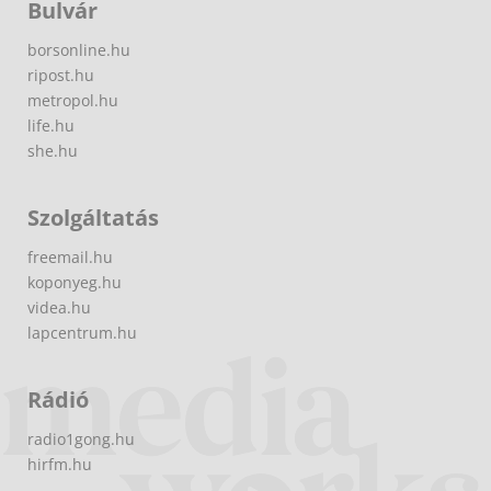
Bulvár
borsonline.hu
ripost.hu
metropol.hu
life.hu
she.hu
Szolgáltatás
freemail.hu
koponyeg.hu
videa.hu
lapcentrum.hu
Rádió
radio1gong.hu
hirfm.hu