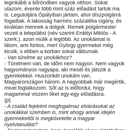
leginkább a bőröndben vagyok otthon. Sokat
utazom, évente több mint száz előadást tartok ma
is. Legutoljára Ópályiban jártam, ahol díszpolgárrá
fogadtak. A lakosság harminc százaléka cigány, és
kiválóan mennek a dolgok. Remek polgármester
vezeti a települést (név szerint Erdélyi Miklós - A
szerk.), azon múlik a legtöbb. Az unokáimat is
látom, ami fontos, mert György gyermekei még
kicsik, s ebben a korban sokat változnak.
- Van türelme az unokákhoz?
- Türelmem van, de időm nem nagyon. Nem vagyok
hagyományos nagyapa, aki mesél és játszik a
gyerekekkel. Huszonkét unokám van,
Magyarországon három. A nagyobbak már megértik,
mivel foglalkozom. Sőt az is előfordul, hogy
magammal viszem őket egy-egy előadásra.
{p}
- A család fejeként megfogalmaz elvárásokat az
unokákkal szemben is, mint ahogy annak idején
gyermekeitől is megkövetelte a magyar
nyelvtanulást?