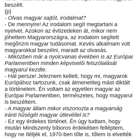
beszélt.
{p}
- Olvas magyar sajtót, irodalmat?
- De mennyire! Az irodalom segít megtartani a
nyelvet. Azokon az évtizedeken át, mikor nem
jöhettem Magyarországra, az irodalom segített
megőrizni magyar tudásomat. Kevés alkalmam volt
magyarokkal beszélni, maradt az olvasás.
- Miközben már a nyolcvanas években is az Európai
Parlamentben minden képviselői felszólalását
magyarul kezdte.
- Hát persze! Jeleznem kellett, hogy mi, magyarok
Európához tartozunk, csak átmenetileg mást diktált
a történelem. Én voltam az egyetlen magyar az
Európai Parlamentben, természetes, hogy magyarul
is beszéltem.
- A magyar állam mikor viszonozta a magyarság
iránti hűségét magyar útlevéllel is?
- Ez egy érdekes történet. Én úgy tudtam, hogy
miután Mindszenty bíboros érdekében felléptem,
hogy ne ítéljék el, 1970-ben tőle is, tőlem is elvették