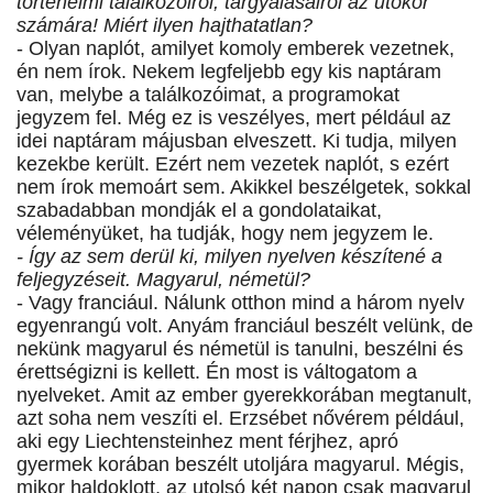
történelmi találkozóiról, tárgyalásairól az utókor
számára! Miért ilyen hajthatatlan?
- Olyan naplót, amilyet komoly emberek vezetnek,
én nem írok. Nekem legfeljebb egy kis naptáram
van, melybe a találkozóimat, a programokat
jegyzem fel. Még ez is veszélyes, mert például az
idei naptáram májusban elveszett. Ki tudja, milyen
kezekbe került. Ezért nem vezetek naplót, s ezért
nem írok memoárt sem. Akikkel beszélgetek, sokkal
szabadabban mondják el a gondolataikat,
véleményüket, ha tudják, hogy nem jegyzem le.
- Így az sem derül ki, milyen nyelven készítené a
feljegyzéseit. Magyarul, németül?
- Vagy franciául. Nálunk otthon mind a három nyelv
egyenrangú volt. Anyám franciául beszélt velünk, de
nekünk magyarul és németül is tanulni, beszélni és
érettségizni is kellett. Én most is váltogatom a
nyelveket. Amit az ember gyerekkorában megtanult,
azt soha nem veszíti el. Erzsébet nővérem például,
aki egy Liechtensteinhez ment férjhez, apró
gyermek korában beszélt utoljára magyarul. Mégis,
mikor haldoklott, az utolsó két napon csak magyarul