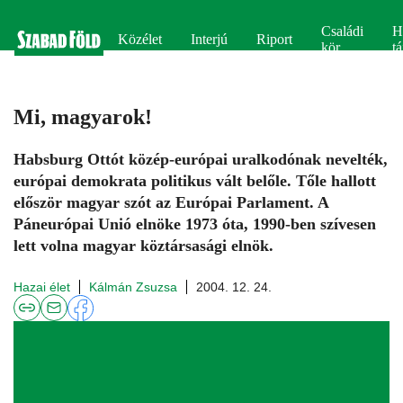
Családi
H
Közélet
Interjú
Riport
kör
tá
Mi, magyarok!
Habsburg Ottót közép-európai uralkodónak nevelték,
európai demokrata politikus vált belőle. Tőle hallott
először magyar szót az Európai Parlament. A
Páneurópai Unió elnöke 1973 óta, 1990-ben szívesen
lett volna magyar köztársasági elnök.
Hazai élet
Kálmán Zsuzsa
2004. 12. 24.