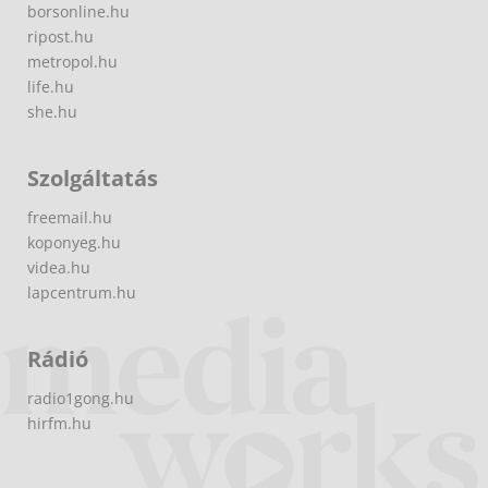
borsonline.hu
ripost.hu
metropol.hu
life.hu
she.hu
Szolgáltatás
freemail.hu
koponyeg.hu
videa.hu
lapcentrum.hu
Rádió
radio1gong.hu
hirfm.hu