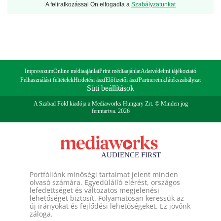
A feliratkozással Ön elfogadta a
Szabályzatunkat
Impresszum
Online médiaajánlat
Print médiaajánlat
Adatvédelmi tájékoztató
Felhasználási feltételek
Hirdetési ászf
Előfizetői ászf
Partnereink
Játékszabályzat
Süti beállítások
A Szabad Föld kiadója a Mediaworks Hungary Zrt. © Minden jog
fenntartva. 2026
Portfóliónk minőségi tartalmat jelent minden
olvasó számára. Egyedülálló elérést, országos
lefedettséget és változatos megjelenési
lehetőséget biztosít. Folyamatosan keressük az
új irányokat és fejlődési lehetőségeket. Ez jövőnk
záloga.