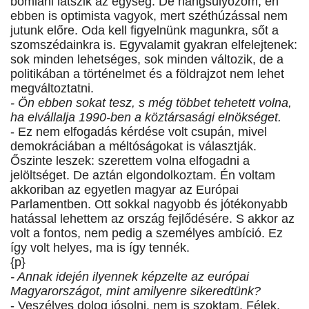
bomlani látszik az egység. De hangsúlyozom, én
ebben is optimista vagyok, mert széthúzással nem
jutunk előre. Oda kell figyelnünk magunkra, sőt a
szomszédainkra is. Egyvalamit gyakran elfelejtenek:
sok minden lehetséges, sok minden változik, de a
politikában a történelmet és a földrajzot nem lehet
megváltoztatni.
- Ön ebben sokat tesz, s még többet tehetett volna,
ha elvállalja 1990-ben a köztársasági elnökséget.
- Ez nem elfogadás kérdése volt csupán, mivel
demokráciában a méltóságokat is választják.
Őszinte leszek: szerettem volna elfogadni a
jelöltséget. De aztán elgondolkoztam. Én voltam
akkoriban az egyetlen magyar az Európai
Parlamentben. Ott sokkal nagyobb és jótékonyabb
hatással lehettem az ország fejlődésére. S akkor az
volt a fontos, nem pedig a személyes ambíció. Ez
így volt helyes, ma is így tennék.
{p}
- Annak idején ilyennek képzelte az európai
Magyarországot, mint amilyenre sikeredtünk?
- Veszélyes dolog jósolni, nem is szoktam. Félek,