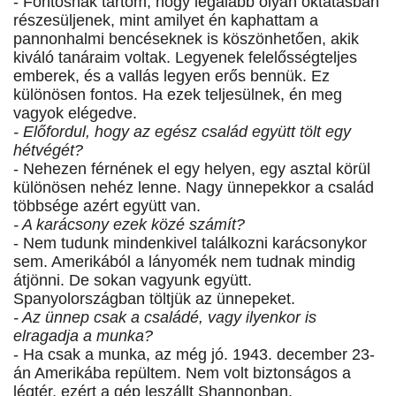
- Fontosnak tartom, hogy legalább olyan oktatásban
részesüljenek, mint amilyet én kaphattam a
pannonhalmi bencéseknek is köszönhetően, akik
kiváló tanáraim voltak. Legyenek felelősségteljes
emberek, és a vallás legyen erős bennük. Ez
különösen fontos. Ha ezek teljesülnek, én meg
vagyok elégedve.
- Előfordul, hogy az egész család együtt tölt egy
hétvégét?
- Nehezen férnének el egy helyen, egy asztal körül
különösen nehéz lenne. Nagy ünnepekkor a család
többsége azért együtt van.
- A karácsony ezek közé számít?
- Nem tudunk mindenkivel találkozni karácsonykor
sem. Amerikából a lányomék nem tudnak mindig
átjönni. De sokan vagyunk együtt.
Spanyolországban töltjük az ünnepeket.
- Az ünnep csak a családé, vagy ilyenkor is
elragadja a munka?
- Ha csak a munka, az még jó. 1943. december 23-
án Amerikába repültem. Nem volt biztonságos a
légtér, ezért a gép leszállt Shannonban,