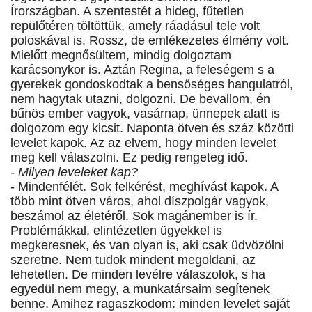
Írországban. A szentestét a hideg, fűtetlen
repülőtéren töltöttük, amely ráadásul tele volt
poloskával is. Rossz, de emlékezetes élmény volt.
Mielőtt megnősültem, mindig dolgoztam
karácsonykor is. Aztán Regina, a feleségem s a
gyerekek gondoskodtak a bensőséges hangulatról,
nem hagytak utazni, dolgozni. De bevallom, én
bűnös ember vagyok, vasárnap, ünnepek alatt is
dolgozom egy kicsit. Naponta ötven és száz közötti
levelet kapok. Az az elvem, hogy minden levelet
meg kell válaszolni. Ez pedig rengeteg idő.
- Milyen leveleket kap?
- Mindenfélét. Sok felkérést, meghívást kapok. A
több mint ötven város, ahol díszpolgár vagyok,
beszámol az életéről. Sok magánember is ír.
Problémákkal, elintézetlen ügyekkel is
megkeresnek, és van olyan is, aki csak üdvözölni
szeretne. Nem tudok mindent megoldani, az
lehetetlen. De minden levélre válaszolok, s ha
egyedül nem megy, a munkatársaim segítenek
benne. Amihez ragaszkodom: minden levelet saját