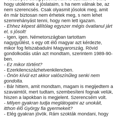
hogy utolérnek a jóslataim, s ha nem válnak be, az
nem szerencsés. Csak olyasmit jósolok meg, amit
én már biztosan nem érhetek meg, s nem lehet
szemrehányást tenni, hogy nem lett igazam.
- Ehhez képest állítólag egyszer mégis óvatlanul járt
el, s jósolt!
- Igen, igen. Németországban tartottam
nagygyűlést, s egy ott élő magyar azt kérdezte,
mikor fog felszabadulni Magyarország. Rövid
gondolkodás után azt mondtam, szerintem 1989-90-
ben.
- Ez mikor történt?
- Ezerkilencszázhetvenkilencben.
- Önön kívül ezt akkor valószínűleg senki nem
gondolta.
- Bár hittem, amit mondtam, magam is megijedtem a
szavaimtól, mert tudtam, szembesíteni fognak velük,
hiszen a lapokban is megjelent. Szerencsém volt.
- Milyen gyakran tudja meglátogatni az unokáit,
itthon élő György fia gyermekeit?
- Elég gyakran jövök. Rám szokták mondani, hogy