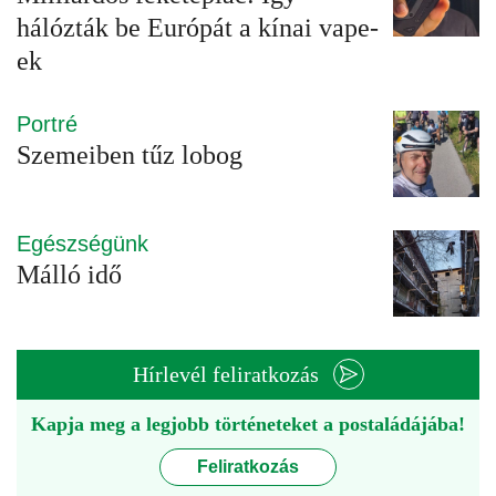
hálózták be Európát a kínai vape-
ek
Portré
Szemeiben tűz lobog
Egészségünk
Málló idő
Hírlevél feliratkozás
Kapja meg a legjobb történeteket a postaládájába!
Feliratkozás