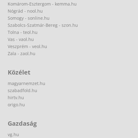
Komárom-Esztergom - kemma.hu
Nógrád - nool.hu
Somogy - sonline.hu
Szabolcs-Szatmár-Bereg - szon.hu
Tolna - teol.hu
Vas - vaol.hu
Veszprém - veol.hu
Zala - zaol.hu
Közélet
magyarnemzet.hu
szabadfold.hu
hirtv.hu
origo.hu
Gazdaság
vg.hu