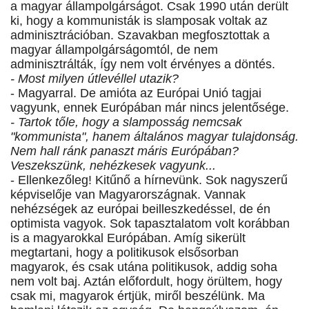
a magyar állampolgárságot. Csak 1990 után derült
ki, hogy a kommunisták is slamposak voltak az
adminisztrációban. Szavakban megfosztottak a
magyar állampolgárságomtól, de nem
adminisztrálták, így nem volt érvényes a döntés.
- Most milyen útlevéllel utazik?
- Magyarral. De amióta az Európai Unió tagjai
vagyunk, ennek Európában már nincs jelentősége.
- Tartok tőle, hogy a slamposság nemcsak
"kommunista", hanem általános magyar tulajdonság.
Nem hall ránk panaszt máris Európában?
Veszekszünk, nehézkesek vagyunk...
- Ellenkezőleg! Kitűnő a hírnevünk. Sok nagyszerű
képviselője van Magyarországnak. Vannak
nehézségek az európai beilleszkedéssel, de én
optimista vagyok. Sok tapasztalatom volt korábban
is a magyarokkal Európában. Amíg sikerült
megtartani, hogy a politikusok elsősorban
magyarok, és csak utána politikusok, addig soha
nem volt baj. Aztán előfordult, hogy örültem, hogy
csak mi, magyarok értjük, miről beszélünk. Ma