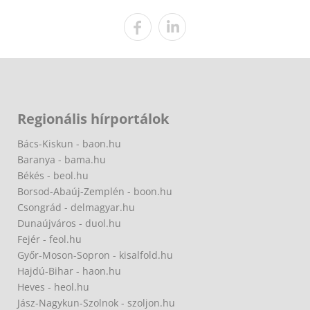
Regionális hírportálok
Bács-Kiskun - baon.hu
Baranya - bama.hu
Békés - beol.hu
Borsod-Abaúj-Zemplén - boon.hu
Csongrád - delmagyar.hu
Dunaújváros - duol.hu
Fejér - feol.hu
Győr-Moson-Sopron - kisalfold.hu
Hajdú-Bihar - haon.hu
Heves - heol.hu
Jász-Nagykun-Szolnok - szoljon.hu