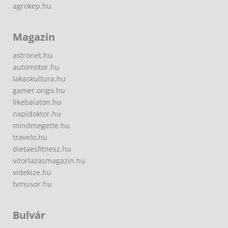
agrokep.hu
Magazin
astronet.hu
automotor.hu
lakaskultura.hu
gamer.origo.hu
likebalaton.hu
napidoktor.hu
mindmegette.hu
travelo.hu
dietaesfitnesz.hu
vitorlazasmagazin.hu
videkize.hu
tvmusor.hu
Bulvár