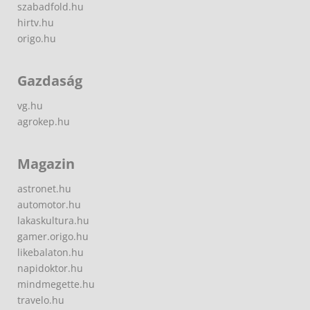
szabadfold.hu
hirtv.hu
origo.hu
Gazdaság
vg.hu
agrokep.hu
Magazin
astronet.hu
automotor.hu
lakaskultura.hu
gamer.origo.hu
likebalaton.hu
napidoktor.hu
mindmegette.hu
travelo.hu