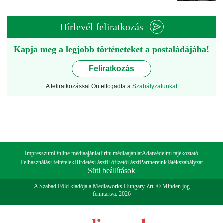
Hírlevél feliratkozás
Kapja meg a legjobb történeteket a postaládájába!
Feliratkozás
A feliratkozással Ön elfogadta a
Szabályzatunkat
Impresszum
Online médiaajánlat
Print médiaajánlat
Adatvédelmi tájékoztató
Felhasználási feltételek
Hirdetési ászf
Előfizetői ászf
Partnereink
Játékszabályzat
Süti beállítások
A Szabad Föld kiadója a Mediaworks Hungary Zrt. © Minden jog
fenntartva. 2026