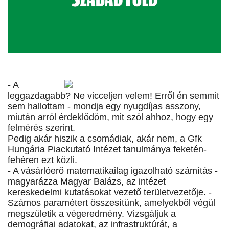
- A
leggazdagabb? Ne vicceljen velem! Erről én semmit
sem hallottam - mondja egy nyugdíjas asszony,
miután arról érdeklődöm, mit szól ahhoz, hogy egy
felmérés szerint.
Pedig akár hiszik a csomádiak, akár nem, a Gfk
Hungária Piackutató Intézet tanulmánya feketén-
fehéren ezt közli.
- A vásárlóerő matematikailag igazolható számítás -
magyarázza Magyar Balázs, az intézet
kereskedelmi kutatásokat vezető területvezetője. -
Számos paramétert összesítünk, amelyekből végül
megszületik a végeredmény. Vizsgáljuk a
demográfiai adatokat, az infrastruktúrát, a