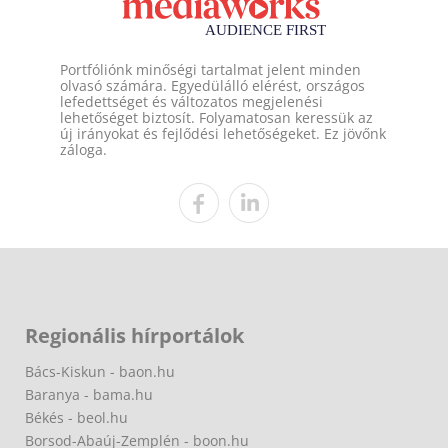
Portfóliónk minőségi tartalmat jelent minden
olvasó számára. Egyedülálló elérést, országos
lefedettséget és változatos megjelenési
lehetőséget biztosít. Folyamatosan keressük az
új irányokat és fejlődési lehetőségeket. Ez jövőnk
záloga.
Regionális hírportálok
Bács-Kiskun - baon.hu
Baranya - bama.hu
Békés - beol.hu
Borsod-Abaúj-Zemplén - boon.hu