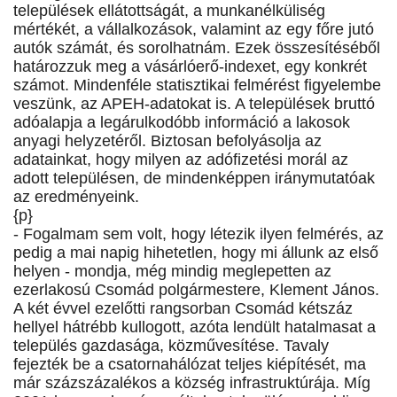
települések ellátottságát, a munkanélküliség
mértékét, a vállalkozások, valamint az egy főre jutó
autók számát, és sorolhatnám. Ezek összesítéséből
határozzuk meg a vásárlóerő-indexet, egy konkrét
számot. Mindenféle statisztikai felmérést figyelembe
veszünk, az APEH-adatokat is. A települések bruttó
adóalapja a legárulkodóbb információ a lakosok
anyagi helyzetéről. Biztosan befolyásolja az
adatainkat, hogy milyen az adófizetési morál az
adott településen, de mindenképpen iránymutatóak
az eredményeink.
{p}
- Fogalmam sem volt, hogy létezik ilyen felmérés, az
pedig a mai napig hihetetlen, hogy mi állunk az első
helyen - mondja, még mindig meglepetten az
ezerlakosú Csomád polgármestere, Klement János.
A két évvel ezelőtti rangsorban Csomád kétszáz
hellyel hátrébb kullogott, azóta lendült hatalmasat a
település gazdasága, közművesítése. Tavaly
fejezték be a csatornahálózat teljes kiépítését, ma
már százszázalékos a község infrastruktúrája. Míg