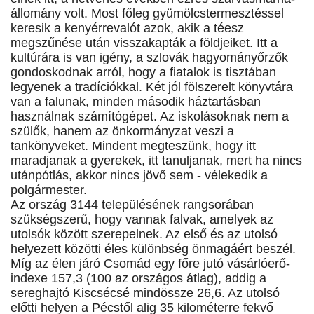
állomány volt. Most főleg gyümölcstermesztéssel
keresik a kenyérrevalót azok, akik a téesz
megszűnése után visszakapták a földjeiket. Itt a
kultúrára is van igény, a szlovák hagyományőrzők
gondoskodnak arról, hogy a fiatalok is tisztában
legyenek a tradíciókkal. Két jól fölszerelt könyvtára
van a falunak, minden második háztartásban
használnak számítógépet. Az iskolásoknak nem a
szülők, hanem az önkormányzat veszi a
tankönyveket. Mindent megteszünk, hogy itt
maradjanak a gyerekek, itt tanuljanak, mert ha nincs
utánpótlás, akkor nincs jövő sem - vélekedik a
polgármester.
Az ország 3144 településének rangsorában
szükségszerű, hogy vannak falvak, amelyek az
utolsók között szerepelnek. Az első és az utolsó
helyezett közötti éles különbség önmagáért beszél.
Míg az élen járó Csomád egy főre jutó vásárlóerő-
indexe 157,3 (100 az országos átlag), addig a
sereghajtó Kiscsécsé mindössze 26,6. Az utolsó
előtti helyen a Pécstől alig 35 kilométerre fekvő