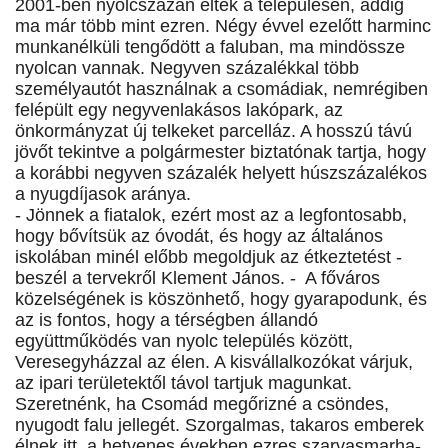
2001-ben nyolcszázan éltek a településen, addig
ma már több mint ezren. Négy évvel ezelőtt harminc
munkanélküli tengődött a faluban, ma mindössze
nyolcan vannak. Negyven százalékkal több
személyautót használnak a csomádiak, nemrégiben
felépült egy negyvenlakásos lakópark, az
önkormányzat új telkeket parcelláz. A hosszú távú
jövőt tekintve a polgármester biztatónak tartja, hogy
a korábbi negyven százalék helyett húszszázalékos
a nyugdíjasok aránya.
- Jönnek a fiatalok, ezért most az a legfontosabb,
hogy bővítsük az óvodát, és hogy az általános
iskolában minél előbb megoldjuk az étkeztetést -
beszél a tervekről Klement János. - A főváros
közelségének is köszönhető, hogy gyarapodunk, és
az is fontos, hogy a térségben állandó
együttműködés van nyolc település között,
Veresegyházzal az élen. A kisvállalkozókat várjuk,
az ipari területektől távol tartjuk magunkat.
Szeretnénk, ha Csomád megőrizné a csöndes,
nyugodt falu jellegét. Szorgalmas, takaros emberek
élnek itt, a hetvenes években ezres szarvasmarha-