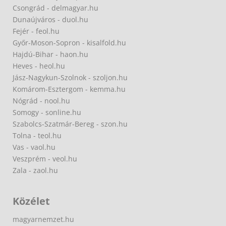
Csongrád - delmagyar.hu
Dunaújváros - duol.hu
Fejér - feol.hu
Győr-Moson-Sopron - kisalfold.hu
Hajdú-Bihar - haon.hu
Heves - heol.hu
Jász-Nagykun-Szolnok - szoljon.hu
Komárom-Esztergom - kemma.hu
Nógrád - nool.hu
Somogy - sonline.hu
Szabolcs-Szatmár-Bereg - szon.hu
Tolna - teol.hu
Vas - vaol.hu
Veszprém - veol.hu
Zala - zaol.hu
Közélet
magyarnemzet.hu