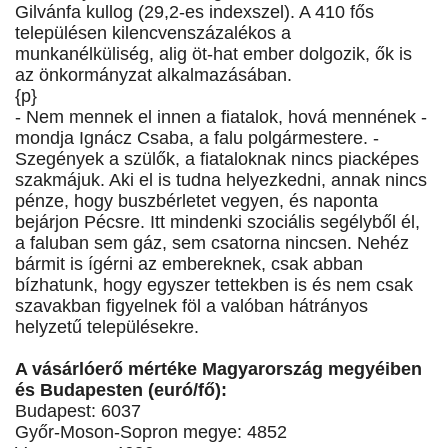
Gilvánfa kullog (29,2-es indexszel). A 410 fős
településen kilencvenszázalékos a
munkanélküliség, alig öt-hat ember dolgozik, ők is
az önkormányzat alkalmazásában.
{p}
- Nem mennek el innen a fiatalok, hová mennének -
mondja Ignácz Csaba, a falu polgármestere. -
Szegények a szülők, a fiataloknak nincs piacképes
szakmájuk. Aki el is tudna helyezkedni, annak nincs
pénze, hogy buszbérletet vegyen, és naponta
bejárjon Pécsre. Itt mindenki szociális segélyből él,
a faluban sem gáz, sem csatorna nincsen. Nehéz
bármit is ígérni az embereknek, csak abban
bízhatunk, hogy egyszer tettekben is és nem csak
szavakban figyelnek föl a valóban hátrányos
helyzetű településekre.
A vásárlóerő mértéke Magyarország megyéiben
és Budapesten (euró/fő):
Budapest: 6037
Győr-Moson-Sopron megye: 4852