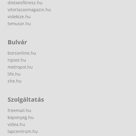
dietaesfitnesz.hu
vitorlazasmagazin.hu
videkize.hu
tvmusor.hu
Bulvár
borsonline.hu
ripost.hu
metropol.hu
life.hu
she.hu
Szolgáltatás
freemail.hu
koponyeg.hu
videa.hu
lapcentrum.hu