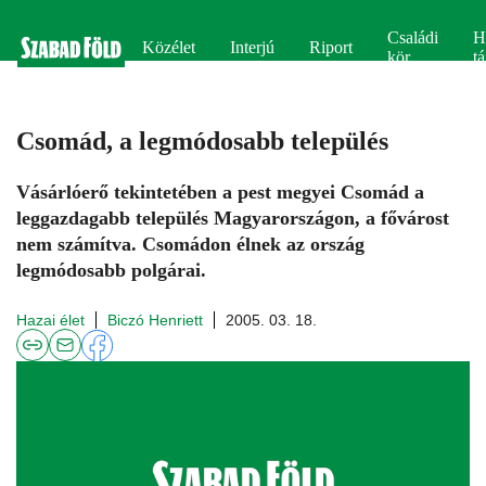
Családi
H
Közélet
Interjú
Riport
kör
tá
Csomád, a legmódosabb település
Vásárlóerő tekintetében a pest megyei Csomád a
leggazdagabb település Magyarországon, a fővárost
nem számítva. Csomádon élnek az ország
legmódosabb polgárai.
Hazai élet
Biczó Henriett
2005. 03. 18.