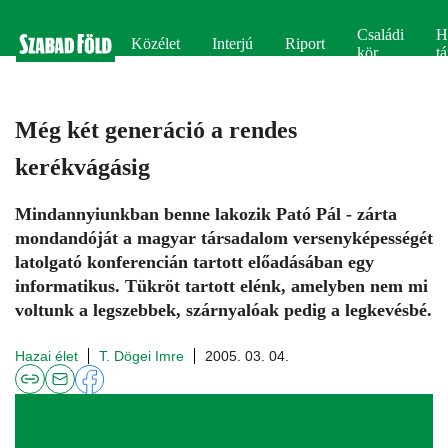
Családi
H
Közélet
Interjú
Riport
kör
tá
Még két generáció a rendes
kerékvágásig
Mindannyiunkban benne lakozik Pató Pál - zárta
mondandóját a magyar társadalom versenyképességét
latolgató konferencián tartott előadásában egy
informatikus. Tükröt tartott elénk, amelyben nem mi
voltunk a legszebbek, szárnyalóak pedig a legkevésbé.
Hazai élet
T. Dögei Imre
2005. 03. 04.