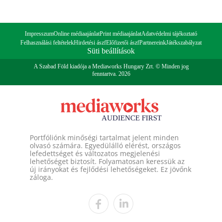
Impresszum
Online médiaajánlat
Print médiaajánlat
Adatvédelmi tájékoztató
Felhasználási feltételek
Hirdetési ászf
Előfizetői ászf
Partnereink
Játékszabályzat
Süti beállítások
A Szabad Föld kiadója a Mediaworks Hungary Zrt. © Minden jog
fenntartva. 2026
Portfóliónk minőségi tartalmat jelent minden
olvasó számára. Egyedülálló elérést, országos
lefedettséget és változatos megjelenési
lehetőséget biztosít. Folyamatosan keressük az
új irányokat és fejlődési lehetőségeket. Ez jövőnk
záloga.