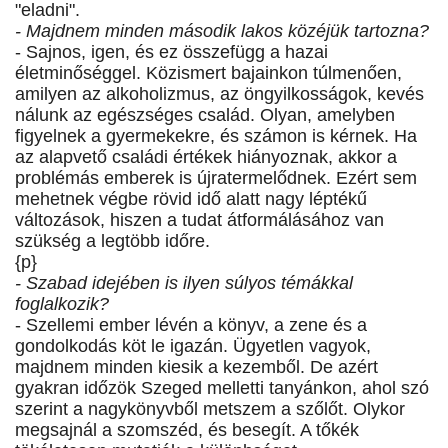
"eladni".
- Majdnem minden második lakos közéjük tartozna?
- Sajnos, igen, és ez összefügg a hazai
életminőséggel. Közismert bajainkon túlmenően,
amilyen az alkoholizmus, az öngyilkosságok, kevés
nálunk az egészséges család. Olyan, amelyben
figyelnek a gyermekekre, és számon is kérnek. Ha
az alapvető családi értékek hiányoznak, akkor a
problémás emberek is újratermelődnek. Ezért sem
mehetnek végbe rövid idő alatt nagy léptékű
változások, hiszen a tudat átformálásához van
szükség a legtöbb időre.
{p}
- Szabad idejében is ilyen súlyos témákkal
foglalkozik?
- Szellemi ember lévén a könyv, a zene és a
gondolkodás köt le igazán. Ügyetlen vagyok,
majdnem minden kiesik a kezemből. De azért
gyakran időzök Szeged melletti tanyánkon, ahol szó
szerint a nagykönyvből metszem a szőlőt. Olykor
megsajnál a szomszéd, és besegít. A tőkék