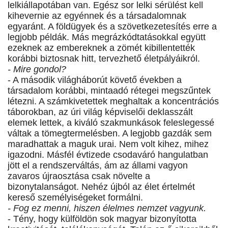
lelkiállapotában van. Egész sor lelki sérülést kell
kihevernie az egyénnek és a társadalomnak
egyaránt. A földügyek és a szövetkezetesítés erre a
legjobb példák. Más megrázkódtatásokkal együtt
ezeknek az embereknek a zömét kibillentették
korábbi biztosnak hitt, tervezhető életpályáikról.
- Mire gondol?
- A második világháborút követő években a
társadalom korábbi, mintaadó rétegei megszűntek
létezni. A számkivetettek meghaltak a koncentrációs
táborokban, az úri világ képviselői deklasszált
elemek lettek, a kiváló szakmunkások feleslegessé
váltak a tömegtermelésben. A legjobb gazdák sem
maradhattak a maguk urai. Nem volt kihez, mihez
igazodni. Másfél évtizede csodaváró hangulatban
jött el a rendszerváltás, ám az állami vagyon
zavaros újraosztása csak növelte a
bizonytalanságot. Nehéz újból az élet értelmét
kereső személyiségeket formálni.
- Fog ez menni, hiszen élelmes nemzet vagyunk.
- Tény, hogy külföldön sok magyar bizonyította