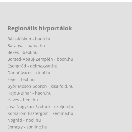
Regionális hírportálok
Bács-Kiskun - baon.hu
Baranya - bama.hu
Békés - beol.hu
Borsod-Abaúj-Zemplén - boon.hu
Csongrád - delmagyar.hu
Dunaújváros - duol.hu
Fejér - feol.hu
Győr-Moson-Sopron - kisalfold.hu
Hajdú-Bihar - haon.hu
Heves - heol.hu
Jász-Nagykun-Szolnok - szoljon.hu
Komárom-Esztergom - kemma.hu
Nógrád - nool.hu
Somogy - sonline.hu