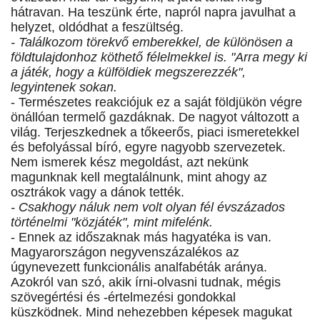
hátravan. Ha teszünk érte, napról napra javulhat a
helyzet, oldódhat a feszültség.
- Találkozom törekvő emberekkel, de különösen a
földtulajdonhoz köthető félelmekkel is. "Arra megy ki
a játék, hogy a külföldiek megszerezzék",
legyintenek sokan.
- Természetes reakciójuk ez a saját földjükön végre
önállóan termelő gazdáknak. De nagyot változott a
világ. Terjeszkednek a tőkeerős, piaci ismeretekkel
és befolyással bíró, egyre nagyobb szervezetek.
Nem ismerek kész megoldást, azt nekünk
magunknak kell megtalálnunk, mint ahogy az
osztrákok vagy a dánok tették.
- Csakhogy náluk nem volt olyan fél évszázados
történelmi "közjáték", mint mifelénk.
- Ennek az időszaknak más hagyatéka is van.
Magyarországon negyvenszázalékos az
úgynevezett funkcionális analfabéták aránya.
Azokról van szó, akik írni-olvasni tudnak, mégis
szövegértési és -értelmezési gondokkal
küszködnek. Mind nehezebben képesek magukat