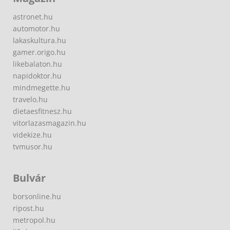
astronet.hu
automotor.hu
lakaskultura.hu
gamer.origo.hu
likebalaton.hu
napidoktor.hu
mindmegette.hu
travelo.hu
dietaesfitnesz.hu
vitorlazasmagazin.hu
videkize.hu
tvmusor.hu
Bulvár
borsonline.hu
ripost.hu
metropol.hu