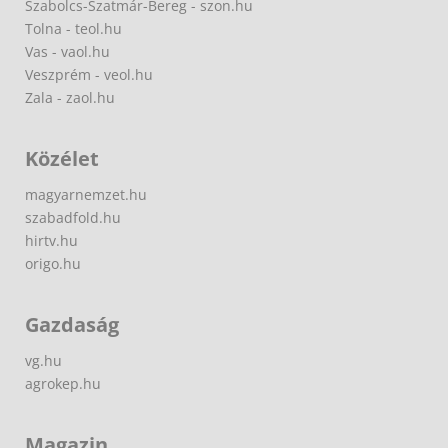
Szabolcs-Szatmár-Bereg - szon.hu
Tolna - teol.hu
Vas - vaol.hu
Veszprém - veol.hu
Zala - zaol.hu
Közélet
magyarnemzet.hu
szabadfold.hu
hirtv.hu
origo.hu
Gazdaság
vg.hu
agrokep.hu
Magazin