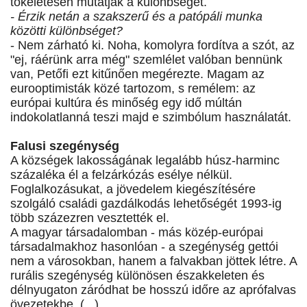
tökéletesen mutatják a különbséget.
- Érzik netán a szakszerű és a patópáli munka
közötti különbséget?
- Nem zárható ki. Noha, komolyra fordítva a szót, az
"ej, ráérünk arra még" szemlélet valóban bennünk
van, Petőfi ezt kitűnően megérezte. Magam az
eurooptimisták közé tartozom, s remélem: az
európai kultúra és minőség egy idő múltán
indokolatlanná teszi majd e szimbólum használatát.
Falusi szegénység
A községek lakosságának legalább húsz-harminc
százaléka él a felzárkózás esélye nélkül.
Foglalkozásukat, a jövedelem kiegészítésére
szolgáló családi gazdálkodás lehetőségét 1993-ig
több százezren vesztették el.
A magyar társadalomban - más közép-európai
társadalmakhoz hasonlóan - a szegénység gettói
nem a városokban, hanem a falvakban jöttek létre. A
rurális szegénység különösen északkeleten és
délnyugaton záródhat be hosszú időre az aprófalvas
övezetekbe. (...)