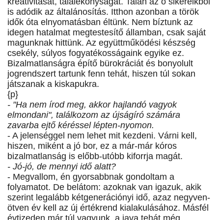
kreativitását, találékonyságát. Talán az ő sikereikből
is adódik az általánosítás. Itthon azonban a török
idők óta elnyomatásban éltünk. Nem bíztunk az
idegen hatalmat megtestesítő államban, csak saját
magunknak hittünk. Az együttműködési készség
csekély, súlyos fogyatékosságaink egyike ez.
Bizalmatlanságra építő bürokráciát és bonyolult
jogrendszert tartunk fenn tehát, hiszen túl sokan
játszanak a kiskapukra.
{p}
- "Ha nem írod meg, akkor hajlandó vagyok
elmondani", találkozom az újságíró számára
zavarba ejtő kéréssel lépten-nyomon.
- A jelenséggel nem lehet mit kezdeni. Várni kell,
hiszen, miként a jó bor, ez a már-már kóros
bizalmatlanság is előbb-utóbb kiforrja magát.
- Jó-jó, de mennyi idő alatt?
- Megvallom, én gyorsabbnak gondoltam a
folyamatot. De belátom: azoknak van igazuk, akik
szerint legalább kétgenerációnyi idő, azaz negyven-
ötven év kell az új értékrend kialakulásához. Másfél
évtizeden már túl vagyunk, a java tehát még