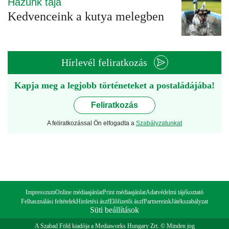
Házunk tája
Kedvenceink a kutya melegben
Hírlevél feliratkozás
Kapja meg a legjobb történeteket a postaládájába!
Feliratkozás
A feliratkozással Ön elfogadta a
Szabályzatunkat
Impresszum
Online médiaajánlat
Print médiaajánlat
Adatvédelmi tájékoztató
Felhasználási feltételek
Hirdetési ászf
Előfizetői ászf
Partnereink
Játékszabályzat
Süti beállítások
A Szabad Föld kiadója a Mediaworks Hungary Zrt. © Minden jog