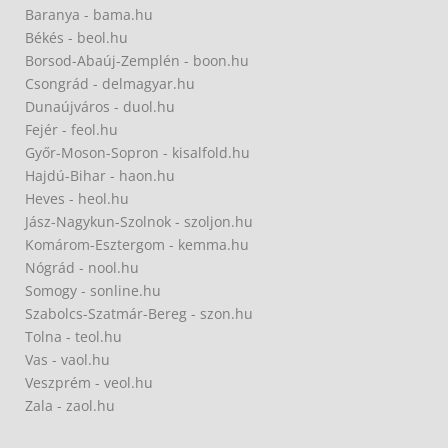
Baranya - bama.hu
Békés - beol.hu
Borsod-Abaúj-Zemplén - boon.hu
Csongrád - delmagyar.hu
Dunaújváros - duol.hu
Fejér - feol.hu
Győr-Moson-Sopron - kisalfold.hu
Hajdú-Bihar - haon.hu
Heves - heol.hu
Jász-Nagykun-Szolnok - szoljon.hu
Komárom-Esztergom - kemma.hu
Nógrád - nool.hu
Somogy - sonline.hu
Szabolcs-Szatmár-Bereg - szon.hu
Tolna - teol.hu
Vas - vaol.hu
Veszprém - veol.hu
Zala - zaol.hu