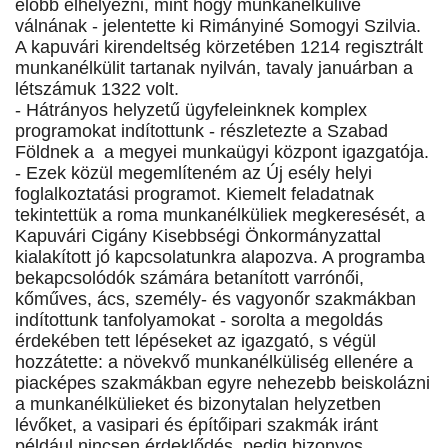
előbb elhelyezni, mint hogy munkanélkülivé
válnának - jelentette ki Rimányiné Somogyi Szilvia.
A kapuvári kirendeltség körzetében 1214 regisztrált
munkanélkülit tartanak nyilván, tavaly januárban a
létszámuk 1322 volt.
- Hátrányos helyzetű ügyfeleinknek komplex
programokat indítottunk - részletezte a Szabad
Földnek a a megyei munkaügyi központ igazgatója.
- Ezek közül megemlíteném az Új esély helyi
foglalkoztatási programot. Kiemelt feladatnak
tekintettük a roma munkanélküliek megkeresését, a
Kapuvári Cigány Kisebbségi Önkormányzattal
kialakított jó kapcsolatunkra alapozva. A programba
bekapcsolódók számára betanított varrónői,
kőműves, ács, személy- és vagyonőr szakmákban
indítottunk tanfolyamokat - sorolta a megoldás
érdekében tett lépéseket az igazgató, s végül
hozzátette: a növekvő munkanélküliség ellenére a
piacképes szakmákban egyre nehezebb beiskolázni
a munkanélkülieket és bizonytalan helyzetben
lévőket, a vasipari és építőipari szakmák iránt
például nincsen érdeklődés, pedig bizonyos