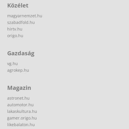
Közélet
magyarnemzet.hu
szabadfold.hu
hirtv.hu
origo.hu
Gazdaság
vg.hu
agrokep.hu
Magazin
astronet.hu
automotor.hu
lakaskultura.hu
gamer.origo.hu
likebalaton.hu