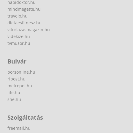
napidoktor.hu
mindmegette.hu
travelo.hu
dietaesfitnesz.hu
vitorlazasmagazin.hu
videkize.hu
tvmusor.hu
Bulvár
borsonline.hu
ripost.hu
metropol.hu
life.hu
she.hu
Szolgáltatás
freemail.hu