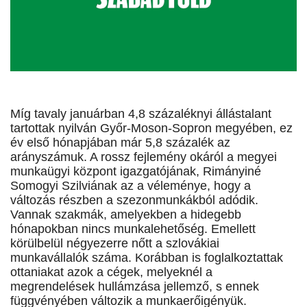
Míg tavaly januárban 4,8 százaléknyi állástalant
tartottak nyilván Győr-Moson-Sopron megyében, ez
év első hónapjában már 5,8 százalék az
arányszámuk. A rossz fejlemény okáról a megyei
munkaügyi központ igazgatójának, Rimányiné
Somogyi Szilviának az a véleménye, hogy a
változás részben a szezonmunkákból adódik.
Vannak szakmák, amelyekben a hidegebb
hónapokban nincs munkalehetőség. Emellett
körülbelül négyezerre nőtt a szlovákiai
munkavállalók száma. Korábban is foglalkoztattak
ottaniakat azok a cégek, melyeknél a
megrendelések hullámzása jellemző, s ennek
függvényében változik a munkaerőigényük.