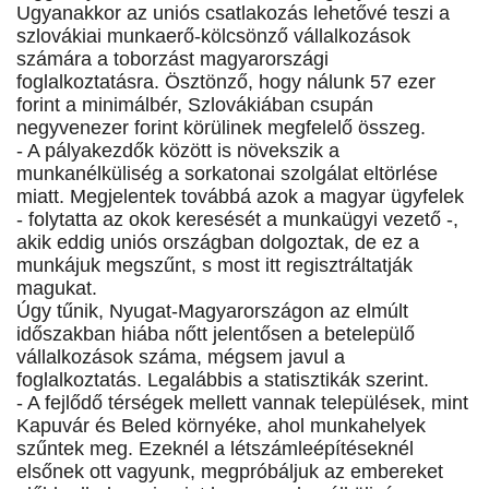
Ugyanakkor az uniós csatlakozás lehetővé teszi a
szlovákiai munkaerő-kölcsönző vállalkozások
számára a toborzást magyarországi
foglalkoztatásra. Ösztönző, hogy nálunk 57 ezer
forint a minimálbér, Szlovákiában csupán
negyvenezer forint körülinek megfelelő összeg.
- A pályakezdők között is növekszik a
munkanélküliség a sorkatonai szolgálat eltörlése
miatt. Megjelentek továbbá azok a magyar ügyfelek
- folytatta az okok keresését a munkaügyi vezető -,
akik eddig uniós országban dolgoztak, de ez a
munkájuk megszűnt, s most itt regisztráltatják
magukat.
Úgy tűnik, Nyugat-Magyarországon az elmúlt
időszakban hiába nőtt jelentősen a betelepülő
vállalkozások száma, mégsem javul a
foglalkoztatás. Legalábbis a statisztikák szerint.
- A fejlődő térségek mellett vannak települések, mint
Kapuvár és Beled környéke, ahol munkahelyek
szűntek meg. Ezeknél a létszámleépítéseknél
elsőnek ott vagyunk, megpróbáljuk az embereket