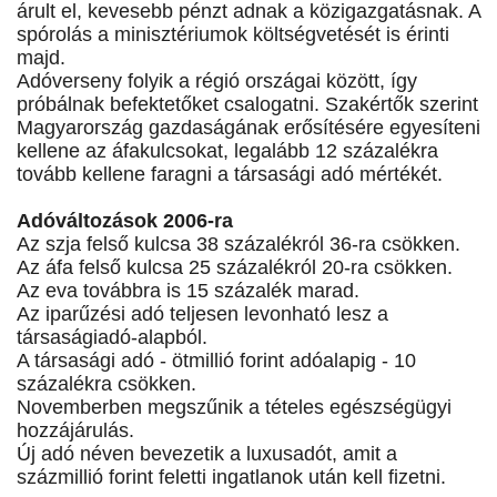
árult el, kevesebb pénzt adnak a közigazgatásnak. A
spórolás a minisztériumok költségvetését is érinti
majd.
Adóverseny folyik a régió országai között, így
próbálnak befektetőket csalogatni. Szakértők szerint
Magyarország gazdaságának erősítésére egyesíteni
kellene az áfakulcsokat, legalább 12 százalékra
tovább kellene faragni a társasági adó mértékét.
Adóváltozások 2006-ra
Az szja felső kulcsa 38 százalékról 36-ra csökken.
Az áfa felső kulcsa 25 százalékról 20-ra csökken.
Az eva továbbra is 15 százalék marad.
Az iparűzési adó teljesen levonható lesz a
társaságiadó-alapból.
A társasági adó - ötmillió forint adóalapig - 10
százalékra csökken.
Novemberben megszűnik a tételes egészségügyi
hozzájárulás.
Új adó néven bevezetik a luxusadót, amit a
százmillió forint feletti ingatlanok után kell fizetni.