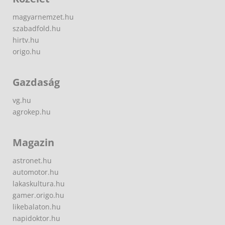
magyarnemzet.hu
szabadfold.hu
hirtv.hu
origo.hu
Gazdaság
vg.hu
agrokep.hu
Magazin
astronet.hu
automotor.hu
lakaskultura.hu
gamer.origo.hu
likebalaton.hu
napidoktor.hu