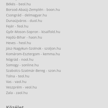
Békés - beol.hu
Borsod-Abaúj-Zemplén - boon.hu
Csongrád - delmagyar.hu
Dunaújváros - duol.hu
Fejér - feol.hu
Győr-Moson-Sopron - kisalfold.hu
Hajdú-Bihar - haon.hu
Heves - heol.hu
Jász-Nagykun-Szolnok - szoljon.hu
Komárom-Esztergom - kemma.hu
Nógrád - nool.hu
Somogy - sonline.hu
Szabolcs-Szatmár-Bereg - szon.hu
Tolna - teol.hu
Vas - vaol.hu
Veszprém - veol.hu
Zala - zaol.hu
Közélet