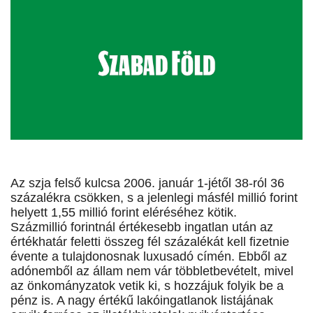
Az szja felső kulcsa 2006. január 1-jétől 38-ról 36
százalékra csökken, s a jelenlegi másfél millió forint
helyett 1,55 millió forint eléréséhez kötik.
Százmillió forintnál értékesebb ingatlan után az
értékhatár feletti összeg fél százalékát kell fizetnie
évente a tulajdonosnak luxusadó címén. Ebből az
adónemből az állam nem vár többletbevételt, mivel
az önkományzatok vetik ki, s hozzájuk folyik be a
pénz is. A nagy értékű lakóingatlanok listájának