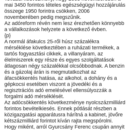
mai 3450 forintos tételes egészségügyi hozzájárulás
összege 1950 forintra csökken, 2006
novemberében pedig megszűnik.
Az adóreform révén nem lesz érezhetően könnyebb
a vállalkozások helyzete a következő évben.
{p}
A normál áfakulcs 25-ről húsz százalékra
mérséklése következtében a ruházati termékek, a
tartós fogyasztási cikkek, a villanyáram, az
élelmiszerek egy része és egyes szolgáltatások
átlagosan négy százalékkal olcsóbbodnak. A benzin
és a gázolaj árán is megmutatkozhat az
áfacsökkentés hatása, az alkohol, a dohány és a
gépkocsi esetében viszont a jövedéki és a
regisztrációs adó emelésével ellensúlyozzák a
forgalmi adó mérséklését.
Az adócsökkentés következménye nyolcszázmilliárd
forintos bevételkiesés. Ennek pótlását részben a
közigazgatási apparátusra hárítná a kabinet, jövőre
kétszázmilliárd forintot kíván rajta megspórolni.
Hogy miként, arról Gyurcsány Ferenc csupán annyit