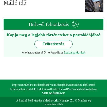
Málló idő
Hírlevél feliratkozás
Kapja meg a legjobb történeteket a postaládájába!
Feliratkozás
A feliratkozással Ön elfogadta a
Szabályzatunkat
Impresszum
Online médiaajánlat
Print médiaajánlat
Adatvédelmi tájékoztató
Felhasználási feltételek
Hirdetési ászf
Előfizetői ászf
Partnereink
Játékszabályzat
Süti beállítások
A Szabad Föld kiadója a Mediaworks Hungary Zrt. © Minden jog
fenntartva. 2026