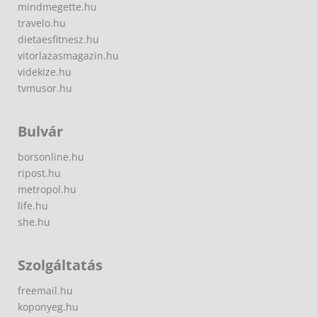
mindmegette.hu
travelo.hu
dietaesfitnesz.hu
vitorlazasmagazin.hu
videkize.hu
tvmusor.hu
Bulvár
borsonline.hu
ripost.hu
metropol.hu
life.hu
she.hu
Szolgáltatás
freemail.hu
koponyeg.hu