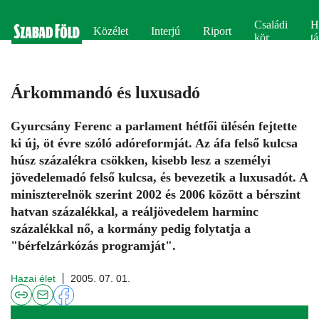
Családi
H
Közélet
Interjú
Riport
kör
tá
Árkommandó és luxusadó
Gyurcsány Ferenc a parlament hétfői ülésén fejtette
ki új, öt évre szóló adóreformját. Az áfa felső kulcsa
húsz százalékra csökken, kisebb lesz a személyi
jövedelemadó felső kulcsa, és bevezetik a luxusadót. A
miniszterelnök szerint 2002 és 2006 között a bérszint
hatvan százalékkal, a reáljövedelem harminc
százalékkal nő, a kormány pedig folytatja a
"bérfelzárkózás programját".
Hazai élet
2005. 07. 01.