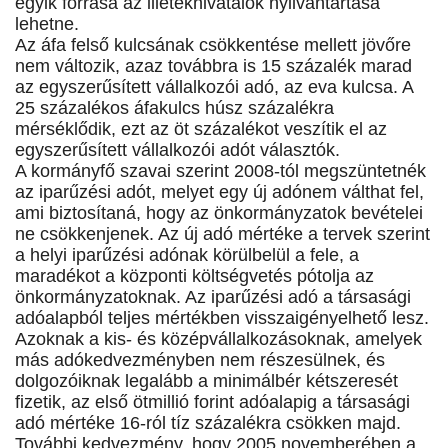
egyik forrása az illetékhivatalok nyilvántartása
lehetne.
Az áfa felső kulcsának csökkentése mellett jövőre
nem változik, azaz továbbra is 15 százalék marad
az egyszerűsített vállalkozói adó, az eva kulcsa. A
25 százalékos áfakulcs húsz százalékra
mérséklődik, ezt az öt százalékot veszítik el az
egyszerűsített vállalkozói adót választók.
A kormányfő szavai szerint 2008-tól megszüntetnék
az iparűzési adót, melyet egy új adónem válthat fel,
ami biztosítaná, hogy az önkormányzatok bevételei
ne csökkenjenek. Az új adó mértéke a tervek szerint
a helyi iparűzési adónak körülbelül a fele, a
maradékot a központi költségvetés pótolja az
önkormányzatoknak. Az iparűzési adó a társasági
adóalapból teljes mértékben visszaigényelhető lesz.
Azoknak a kis- és középvállalkozásoknak, amelyek
más adókedvezményben nem részesülnek, és
dolgozóiknak legalább a minimálbér kétszeresét
fizetik, az első ötmillió forint adóalapig a társasági
adó mértéke 16-ról tíz százalékra csökken majd.
További kedvezmény, hogy 2005 novemberében a