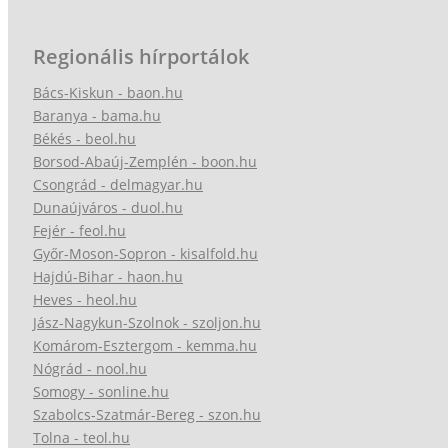
Regionális hírportálok
Bács-Kiskun - baon.hu
Baranya - bama.hu
Békés - beol.hu
Borsod-Abaúj-Zemplén - boon.hu
Csongrád - delmagyar.hu
Dunaújváros - duol.hu
Fejér - feol.hu
Győr-Moson-Sopron - kisalfold.hu
Hajdú-Bihar - haon.hu
Heves - heol.hu
Jász-Nagykun-Szolnok - szoljon.hu
Komárom-Esztergom - kemma.hu
Nógrád - nool.hu
Somogy - sonline.hu
Szabolcs-Szatmár-Bereg - szon.hu
Tolna - teol.hu