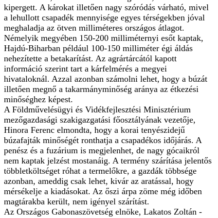
kipergett. A károkat illetően nagy szóródás várható, mivel
a lehullott csapadék mennyisége egyes térségekben jóval
meghaladja az ötven milliméteres országos átlagot.
Némelyik megyében 150-200 milliméternyi esőt kaptak,
Hajdú-Biharban például 100-150 milliméter égi áldás
nehezítette a betakarítást. Az agrártárcától kapott
információ szerint tart a kárfelmérés a megyei
hivataloknál. Azzal azonban számolni lehet, hogy a búzát
illetően megnő a takarmányminőség aránya az étkezési
minőséghez képest.
A Földművelésügyi és Vidékfejlesztési Minisztérium
mezőgazdasági szakigazgatási főosztályának vezetője,
Hinora Ferenc elmondta, hogy a korai tenyészidejű
búzafajták minőségét ronthatja a csapadékos időjárás. A
penész és a fuzárium is megjelenhet, de nagy gócaikról
nem kaptak jelzést mostanáig. A termény szárítása jelentős
többletköltséget róhat a termelőkre, a gazdák többsége
azonban, ameddig csak lehet, kivár az aratással, hogy
mérsékelje a kiadásokat. Az őszi árpa zöme még időben
magtárakba került, nem igényel szárítást.
Az Országos Gabonaszövetség elnöke, Lakatos Zoltán -