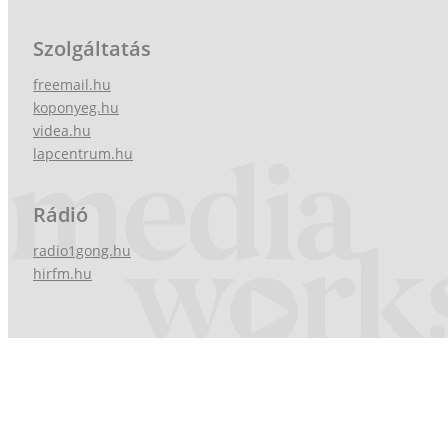
Szolgáltatás
freemail.hu
koponyeg.hu
videa.hu
lapcentrum.hu
Rádió
radio1gong.hu
hirfm.hu