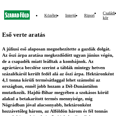
Családi
Közélet
Interjú
Riport
kör
Eső verte aratás
A júliusi eső alaposan megnehezítette a gazdák dolgát.
Az őszi árpa aratása megkezdődött ugyan június végén,
de a csapadék miatt leálltak a kombájnok. Az
agrártárca becslése szerint a táblák mintegy hetven
százalékáról került fedél alá az őszi árpa. Hektáronként
4,1 tonna körüli termésátlaggal lehet számolni az
országban, ennél jobb hozam a Dél-Dunántúlon
mutatkozik. Hajdú-Bihar megyében a szokásos körül
alakul a betakarított termés mennyisége, míg
Nógrádban jóval alacsonyabb, hektáronként
hozzávetőleg három, az Alföldön három és fél tonnás