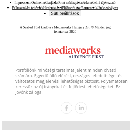
Impresszum
Online médiaajánlat
Print médiaajánlat
Adatvédelmi tájékoztató
Felhasználási feltételek
Hirdetési ászf
Előfizetői ászf
Partnereink
Játékszabályzat
Süti beállítások
A Szabad Föld kiadója a Mediaworks Hungary Zrt. © Minden jog
fenntartva. 2026
Portfóliónk minőségi tartalmat jelent minden olvasó
számára. Egyedülálló elérést, országos lefedettséget és
változatos megjelenési lehetőséget biztosít. Folyamatosan
keressük az új irányokat és fejlődési lehetőségeket. Ez
jövőnk záloga.