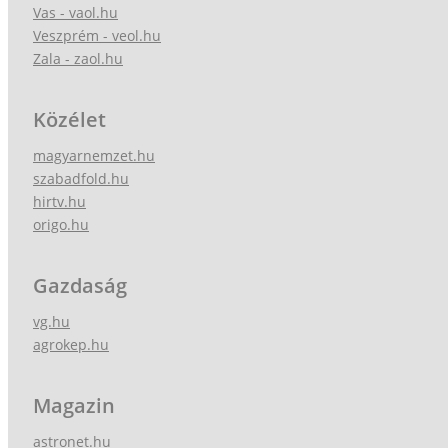
Vas - vaol.hu
Veszprém - veol.hu
Zala - zaol.hu
Közélet
magyarnemzet.hu
szabadfold.hu
hirtv.hu
origo.hu
Gazdaság
vg.hu
agrokep.hu
Magazin
astronet.hu