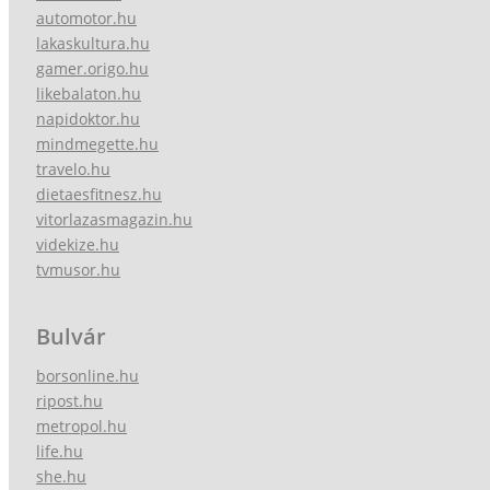
automotor.hu
lakaskultura.hu
gamer.origo.hu
likebalaton.hu
napidoktor.hu
mindmegette.hu
travelo.hu
dietaesfitnesz.hu
vitorlazasmagazin.hu
videkize.hu
tvmusor.hu
Bulvár
borsonline.hu
ripost.hu
metropol.hu
life.hu
she.hu