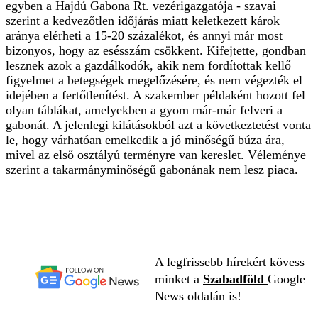
egyben a Hajdú Gabona Rt. vezérigazgatója - szavai
szerint a kedvezőtlen időjárás miatt keletkezett károk
aránya elérheti a 15-20 százalékot, és annyi már most
bizonyos, hogy az esésszám csökkent. Kifejtette, gondban
lesznek azok a gazdálkodók, akik nem fordítottak kellő
figyelmet a betegségek megelőzésére, és nem végezték el
idejében a fertőtlenítést. A szakember példaként hozott fel
olyan táblákat, amelyekben a gyom már-már felveri a
gabonát. A jelenlegi kilátásokból azt a következtetést vonta
le, hogy várhatóan emelkedik a jó minőségű búza ára,
mivel az első osztályú terményre van kereslet. Véleménye
szerint a takarmányminőségű gabonának nem lesz piaca.
A legfrissebb hírekért kövess
minket a
Szabadföld
Google
News oldalán is!