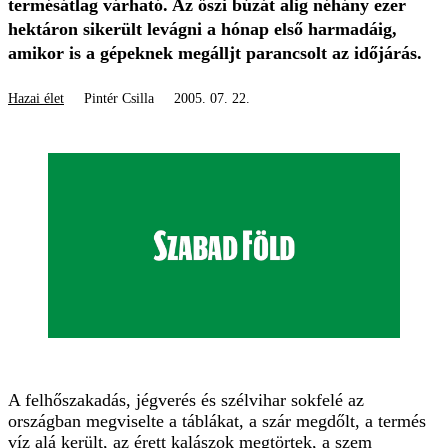
termésátlag várható. Az őszi búzát alig néhány ezer
hektáron sikerült levágni a hónap első harmadáig,
amikor is a gépeknek megálljt parancsolt az időjárás.
Hazai élet
Pintér Csilla
2005. 07. 22.
A felhőszakadás, jégverés és szélvihar sokfelé az
országban megviselte a táblákat, a szár megdőlt, a termés
víz alá került, az érett kalászok megtörtek, a szem