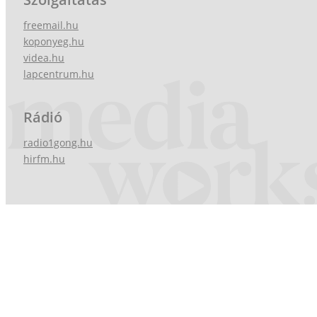
freemail.hu
koponyeg.hu
videa.hu
lapcentrum.hu
Rádió
radio1gong.hu
hirfm.hu