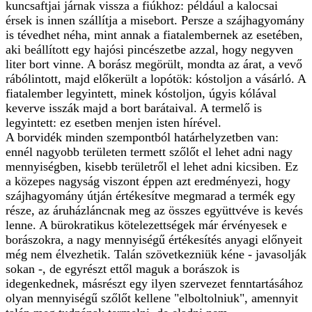
kuncsaftjai járnak vissza a fiúkhoz: például a kalocsai
érsek is innen szállítja a misebort. Persze a szájhagyomány
is tévedhet néha, mint annak a fiatalembernek az esetében,
aki beállított egy hajósi pincészetbe azzal, hogy negyven
liter bort vinne. A borász megörült, mondta az árat, a vevő
rábólintott, majd előkerült a lopótök: kóstoljon a vásárló. A
fiatalember legyintett, minek kóstoljon, úgyis kólával
keverve isszák majd a bort barátaival. A termelő is
legyintett: ez esetben menjen isten hírével.
A borvidék minden szempontból határhelyzetben van:
ennél nagyobb területen termett szőlőt el lehet adni nagy
mennyiségben, kisebb területről el lehet adni kicsiben. Ez
a közepes nagyság viszont éppen azt eredményezi, hogy
szájhagyomány útján értékesítve megmarad a termék egy
része, az áruházláncnak meg az összes együttvéve is kevés
lenne. A bürokratikus kötelezettségek már érvényesek e
borászokra, a nagy mennyiségű értékesítés anyagi előnyeit
még nem élvezhetik. Talán szövetkezniük kéne - javasolják
sokan -, de egyrészt ettől maguk a borászok is
idegenkednek, másrészt egy ilyen szervezet fenntartásához
olyan mennyiségű szőlőt kellene "elboltolniuk", amennyit