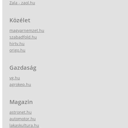
Zala - zaol.hu
Közélet
magyarnemzet.hu
szabadfold.hu
hirtv.hu
origo.hu
Gazdaság
vg.hu
agrokep.hu
Magazin
astronet.hu
automotor.hu
lakaskultura.hu