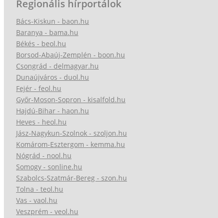
Regionális hírportálok
Bács-Kiskun - baon.hu
Baranya - bama.hu
Békés - beol.hu
Borsod-Abaúj-Zemplén - boon.hu
Csongrád - delmagyar.hu
Dunaújváros - duol.hu
Fejér - feol.hu
Győr-Moson-Sopron - kisalfold.hu
Hajdú-Bihar - haon.hu
Heves - heol.hu
Jász-Nagykun-Szolnok - szoljon.hu
Komárom-Esztergom - kemma.hu
Nógrád - nool.hu
Somogy - sonline.hu
Szabolcs-Szatmár-Bereg - szon.hu
Tolna - teol.hu
Vas - vaol.hu
Veszprém - veol.hu