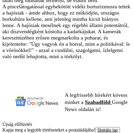
talán meg tudnának termelni, de eladni nem.
A pincelátogatással egybekötött vidéki borturizmusra tettek
a hajósiak - ámde ahhoz, hogy ez működjön, országos
borkultúra kellene, ami jelenleg mintha kicsit hiányos
lenne. A hajósiak mesélnek egy régebbi állami potentátról,
aki díszvendégként kóstolta a kadarkájukat. A kamerák
kereszttüzében erősen megmarkolta a poharat, és
kijelentette: "Úgy vagyok én a borral, mint a politikával: le
a vörösökkel!" - azzal a csodálni, szagolgatni, ízlelgetni
való nedűt lehajtotta, mint a törkölyt.
A legfrissebb hírekért kövess
minket a
Szabadföld
Google
News oldalán is!
Újság előfizetés
Kapja meg a legjobb történeteket a postaládájába!
Digitális lap