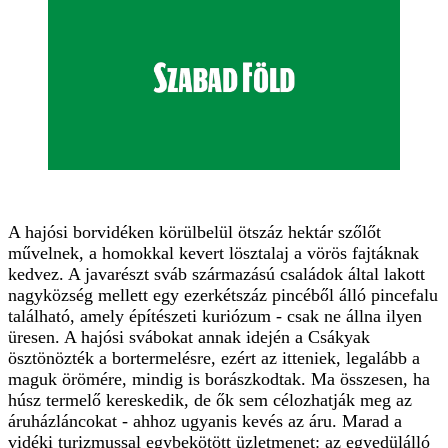
A hajósi borvidéken körülbelül ötszáz hektár szőlőt
művelnek, a homokkal kevert lösztalaj a vörös fajtáknak
kedvez. A javarészt sváb származású családok által lakott
nagyközség mellett egy ezerkétszáz pincéből álló pincefalu
található, amely építészeti kuriózum - csak ne állna ilyen
üresen. A hajósi svábokat annak idején a Csákyak
ösztönözték a bortermelésre, ezért az itteniek, legalább a
maguk örömére, mindig is borászkodtak. Ma összesen, ha
húsz termelő kereskedik, de ők sem célozhatják meg az
áruházláncokat - ahhoz ugyanis kevés az áru. Marad a
vidéki turizmussal egybekötött üzletmenet: az egyedülálló