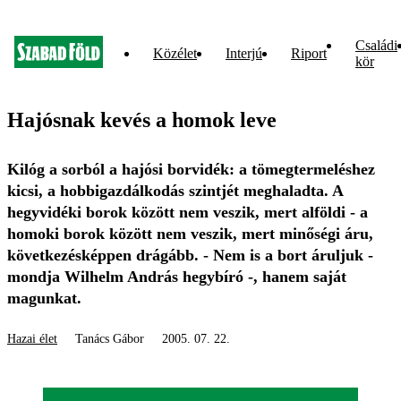
Családi
Közélet
Interjú
Riport
kör
Hajósnak kevés a homok leve
Kilóg a sorból a hajósi borvidék: a tömegtermeléshez
kicsi, a hobbigazdálkodás szintjét meghaladta. A
hegyvidéki borok között nem veszik, mert alföldi - a
homoki borok között nem veszik, mert minőségi áru,
következésképpen drágább. - Nem is a bort áruljuk -
mondja Wilhelm András hegybíró -, hanem saját
magunkat.
Hazai élet
Tanács Gábor
2005. 07. 22.