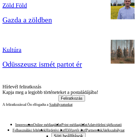
Zöld Föld
Gazda a zöldben
Kultúra
Odüsszeusz ismét partot ér
Hírlevél feliratkozás
Kapja meg a legjobb történeteket a postaládájába!
Feliratkozás
A feliratkozással Ön elfogadta a
Szabályzatunkat
Impresszum
Online médiaajánlat
Print médiaajánlat
Adatvédelmi tájékoztató
Felhasználási feltételek
Hirdetési ászf
Előfizetői ászf
Partnereink
Játékszabályzat
Süti beállítások