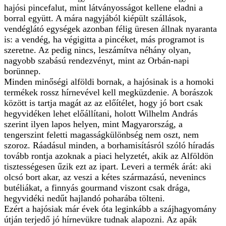
hajósi pincefalut, mint látványosságot kellene eladni a
borral együtt. A mára nagyjából kiépült szállások,
vendéglátó egységek azonban félig üresen állnak nyaranta
is: a vendég, ha végigitta a pincéket, más programot is
szeretne. Az pedig nincs, leszámítva néhány olyan,
nagyobb szabású rendezvényt, mint az Orbán-napi
borünnep.
Minden minőségi alföldi bornak, a hajósinak is a homoki
termékek rossz hírnevével kell megküzdenie. A borászok
között is tartja magát az az előítélet, hogy jó bort csak
hegyvidéken lehet előállítani, holott Wilhelm András
szerint ilyen lapos helyen, mint Magyarország, a
tengerszint feletti magasságkülönbség nem oszt, nem
szoroz. Ráadásul minden, a borhamisításról szóló híradás
tovább rontja azoknak a piaci helyzetét, akik az Alföldön
tisztességesen űzik ezt az ipart. Leveri a termék árát: aki
olcsó bort akar, az veszi a kétes származású, nevenincs
butéliákat, a finnyás gourmand viszont csak drága,
hegyvidéki nedűt hajlandó poharába tölteni.
Ezért a hajósiak már évek óta leginkább a szájhagyomány
útján terjedő jó hírnevükre tudnak alapozni. Az apák