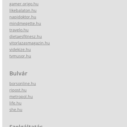
gamer.origo.hu
likebalaton.hu
napidoktor.hu
mindmegette.hu
travelo.hu
dietaesfitnesz.hu
vitorlazasmagazin.hu
videkize.hu
tvmusor.hu
Bulvár
borsonline.hu
ripost.hu
metropol.hu
life.hu
she.hu
Szolgáltatás