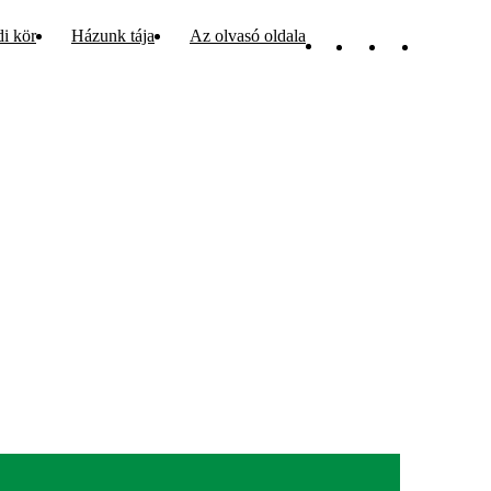
di kör
Házunk tája
Az olvasó oldala