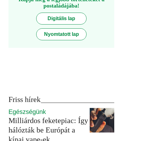
postaládájába!
Digitális lap
Nyomtatott lap
Friss hírek
Egészségünk
Milliárdos feketepiac: Így
hálózták be Európát a
kínai vape-ek