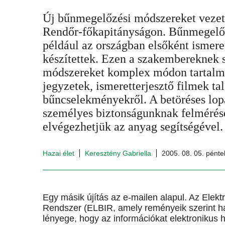
Új bűnmegelőzési módszereket vezet
Rendőr-főkapitányságon. Bűnmegelő
például az országban elsőként ismere
készítettek. Ezen a szakembereknek 
módszereket komplex módon tartalm
jegyzetek, ismeretterjesztő filmek ta
bűncselekményekről. A betöréses lo
személyes biztonságunknak felmérését
elvégezhetjük az anyag segítségével.
Hazai élet
Keresztény Gabriella
2005. 08. 05. pénte
Egy másik újítás az e-mailen alapul. Az Ele
Rendszer (ELBIR, amely reményeik szerint h
lényege, hogy az információkat elektronikus 