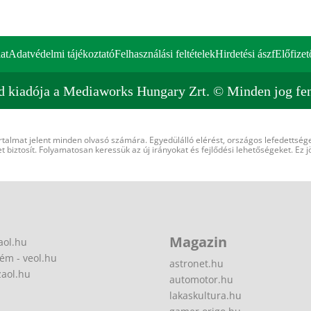
at
Adatvédelmi tájékoztató
Felhasználási feltételek
Hirdetési ászf
Előfizet
d kiadója a Mediaworks Hungary Zrt. © Minden jog fen
rtalmat jelent minden olvasó számára. Egyedülálló elérést, országos lefedettsége
 biztosít. Folyamatosan keressük az új irányokat és fejlődési lehetőségeket. Ez j
Magazin
aol.hu
ém - veol.hu
astronet.hu
zaol.hu
automotor.hu
lakaskultura.hu