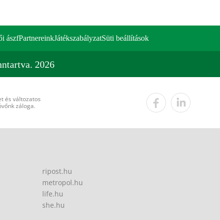
ői ászf
Partnereink
Játékszabályzat
Süti beállítások
ntartva. 2026
t és változatos
övőnk záloga.
ripost.hu
metropol.hu
life.hu
she.hu