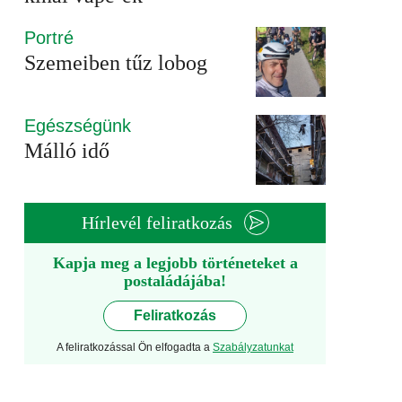
Portré
Szemeiben tűz lobog
Egészségünk
Málló idő
Hírlevél feliratkozás
Kapja meg a legjobb történeteket a
postaládájába!
Feliratkozás
A feliratkozással Ön elfogadta a
Szabályzatunkat