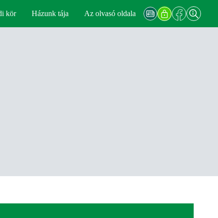
di kör
Házunk tája
Az olvasó oldala