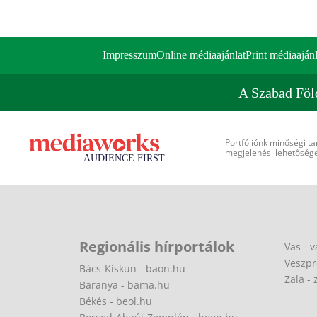
Impresszum
Online médiaajánlat
Print médiaajánl
A Szabad Föl
Portfóliónk minőségi ta
megjelenési lehetőséget
Regionális hírportálok
Vas - v
Veszpr
Bács-Kiskun - baon.hu
Zala - 
Baranya - bama.hu
Békés - beol.hu