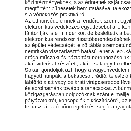
közintézményeknek, s az érintettek saját csa
megtörtént bűnesetek bemutatásával tájékozta
s a védekezés praktikáiról.
Az otthonvédelemnek a rendőrök szerint egy
elektronikus védekezés együtteséből álló komb
tántorítják is el mindenkor, de késleltetik a
elektronikus rendszer riasztóberendezésének 
az épület védettségét jelző táblát szembetűnő
nemritkán visszariasztó hatású lehet a lebuká
drága műszaki és háztartási berendezéseink 
akár videóval készített, akár csak egy füzetben 
Sokan gondolják azt, hogy a vagyonvédelem t
hagyott lámpák, a bekapcsolt rádió, televízió
lábtörlő alatt vagy bejárati virágcserépbe tév
és sorolhatnánk tovább a tanácsokat. A bűnm
közigazgatásban dolgozóknak szánt e-mailjei
pályázatokról, koncepciók elkészítéséről, az
felhasználható bűnmegelőzési segédanyagok