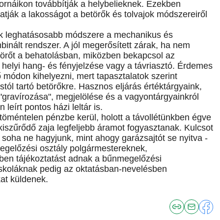
tornáikon továbbítják a helybelieknek. Ezekben
tják a lakosságot a betörők és tolvajok módszereiről
ik leghatásosabb módszere a mechanikus és
inált rendszer. A jól megerősített zárak, ha nem
 betörőt a behatolásban, miközben bekapcsol az
helyi hang- és fényjelzése vagy a távriasztó. Érdemes
 módon kihelyezni, mert tapasztalatok szerint
stól tartó betörőkre. Hasznos eljárás értéktárgyaink,
"gravírozása", megjelölése és a vagyontárgyainkról
leírt pontos házi leltár is.
öméntelen pénzbe kerül, holott a távollétünkben égve
 kiszűrődő zaja legfeljebb áramot fogyasztanak. Kulcsot
e soha ne hagyjunk, mint ahogy garázsajtót se nyitva -
egelőzési osztály polgármestereknek,
ben tájékoztatást adnak a bűnmegelőzési
 iskoláknak pedig az oktatásban-nevelésben
at küldenek.