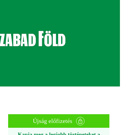
Újság előfizetés
Kapja meg a legjobb történeteket a