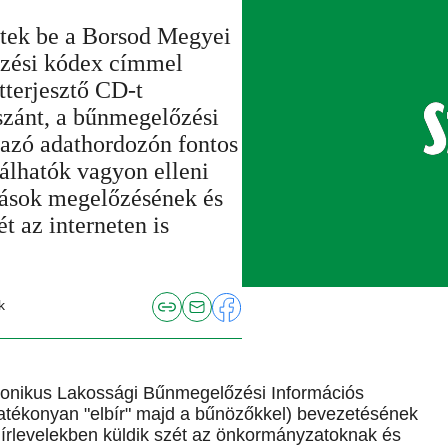
tek be a Borsod Megyei
zési kódex címmel
tterjesztő CD-t
szánt, a bűnmegelőzési
azó adathordozón fontos
lálhatók vagyon elleni
pások megelőzésének és
 az interneten is
k
ktronikus Lakossági Bűnmegelőzési Információs
atékonyan "elbír" majd a bűnözőkkel) bevezetésének
hírlevelekben küldik szét az önkormányzatoknak és