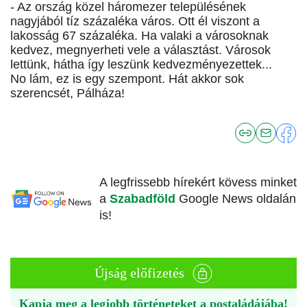
- Az ország közel háromezer településének
nagyjából tíz százaléka város. Ott él viszont a
lakosság 67 százaléka. Ha valaki a városoknak
kedvez, megnyerheti vele a választást. Városok
lettünk, hátha így leszünk kedvezményezettek...
No lám, ez is egy szempont. Hát akkor sok
szerencsét, Pálháza!
A legfrissebb hírekért kövess minket
a
Szabadföld
Google News oldalán
is!
Újság előfizetés
Kapja meg a legjobb történeteket a postaládájába!