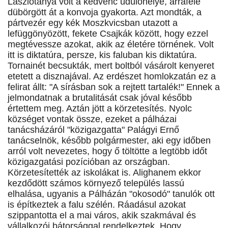
Lászlótanya volt a kedvenc üdülőhelye, arrafelé
dübörgött át a konvoja gyakorta. Azt mondták, a
pártvezér egy kék Moszkvicsban utazott a
lefüggönyözött, fekete Csajkák között, hogy ezzel
megtévessze azokat, akik az életére törnének. Volt
itt is diktatúra, persze, kis faluban kis diktatúra.
Tornainét becsukták, mert boltból vásárolt kenyeret
etetett a disznajával. Az erdészet homlokzatán ez a
felirat állt: "A sírásban sok a rejtett tartalék!" Ennek a
jelmondatnak a brutalitását csak jóval később
értettem meg. Aztán jött a körzetesítés. Nyolc
községet vontak össze, ezeket a pálházai
tanácsházáról "közigazgatta" Palágyi Ernő
tanácselnök, később polgármester, aki egy időben
arról volt nevezetes, hogy ő töltötte a legtöbb időt
közigazgatási pozícióban az országban.
Körzetesítették az iskolákat is. Alighanem ekkor
kezdődött számos környező település lassú
elhalása, ugyanis a Pálházán "okosodó" tanulók ott
is építkeztek a falu szélén. Ráadásul azokat
szippantotta el a mai város, akik szakmával és
vállalkozói bátorsággal rendelkeztek. Hogy