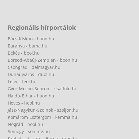
Regionális hírportálok
Bács-Kiskun - baon.hu
Baranya - bama.hu
Békés - beol.hu
Borsod-Abaúj-Zemplén - boon.hu
Csongrád - delmagyar.hu
Dunaújváros - duol.hu
Fejér - feol.hu
Győr-Moson-Sopron - kisalfold.hu
Hajdú-Bihar - haon.hu
Heves - heol.hu
Jász-Nagykun-Szolnok - szoljon.hu
Komárom-Esztergom - kemma.hu
Nógrád - nool.hu
Somogy - sonline.hu
Szabolcs-Szatmár-Bereg - szon.hu