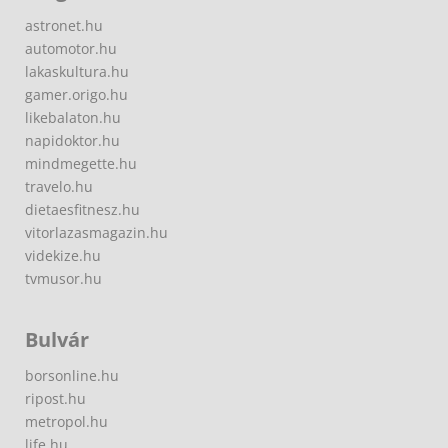
astronet.hu
automotor.hu
lakaskultura.hu
gamer.origo.hu
likebalaton.hu
napidoktor.hu
mindmegette.hu
travelo.hu
dietaesfitnesz.hu
vitorlazasmagazin.hu
videkize.hu
tvmusor.hu
Bulvár
borsonline.hu
ripost.hu
metropol.hu
life.hu