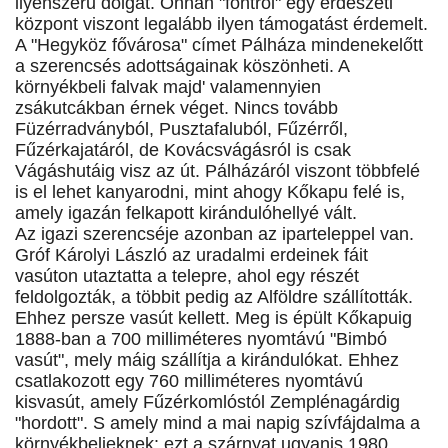
ilyenszerű dolgát. Onnan "föntről" egy erdészeti
központ viszont legalább ilyen támogatást érdemelt.
A "Hegyköz fővárosa" címet Pálháza mindenekelőtt
a szerencsés adottságainak köszönheti. A
környékbeli falvak majd' valamennyien
zsákutcákban érnek véget. Nincs tovább
Füzérradványból, Pusztafaluból, Fűzérről,
Fűzérkajatáról, de Kovácsvágásról is csak
Vágáshutáig visz az út. Pálházáról viszont többfelé
is el lehet kanyarodni, mint ahogy Kőkapu felé is,
amely igazán felkapott kirándulóhellyé vált.
Az igazi szerencséje azonban az iparteleppel van.
Gróf Károlyi László az uradalmi erdeinek fáit
vasúton utaztatta a telepre, ahol egy részét
feldolgozták, a többit pedig az Alföldre szállították.
Ehhez persze vasút kellett. Meg is épült Kőkapuig
1888-ban a 700 milliméteres nyomtávú "Bimbó
vasút", mely máig szállítja a kirándulókat. Ehhez
csatlakozott egy 760 milliméteres nyomtávú
kisvasút, amely Fűzérkomlóstól Zemplénagárdig
"hordott". S amely mind a mai napig szívfájdalma a
környékbelieknek: ezt a szárnyat ugyanis 1980.