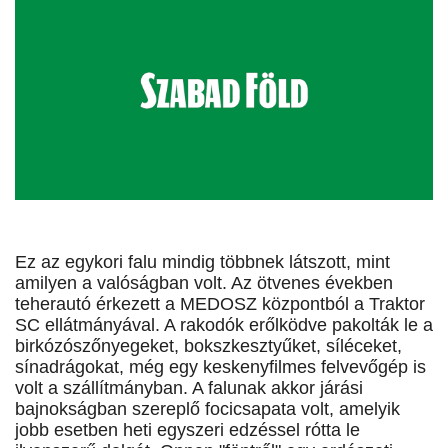
Ez az egykori falu mindig többnek látszott, mint
amilyen a valóságban volt. Az ötvenes években
teherautó érkezett a MEDOSZ központból a Traktor
SC ellátmányával. A rakodók erőlködve pakolták le a
birkózószőnyegeket, bokszkesztyűket, síléceket,
sínadrágokat, még egy keskenyfilmes felvevőgép is
volt a szállítmányban. A falunak akkor járási
bajnokságban szereplő focicsapata volt, amelyik
jobb esetben heti egyszeri edzéssel rótta le