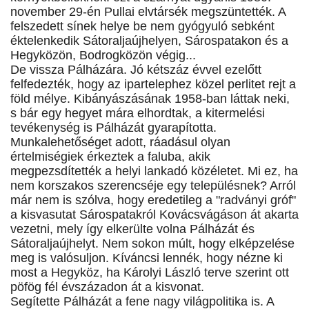
november 29-én Pullai elvtársék megszüntették. A
felszedett sínek helye be nem gyógyuló sebként
éktelenkedik Sátoraljaújhelyen, Sárospatakon és a
Hegyközön, Bodrogközön végig...
De vissza Pálházára. Jó kétszáz évvel ezelőtt
felfedezték, hogy az ipartelephez közel perlitet rejt a
föld mélye. Kibányászásának 1958-ban láttak neki,
s bár egy hegyet mára elhordtak, a kitermelési
tevékenység is Pálházát gyarapította.
Munkalehetőséget adott, ráadásul olyan
értelmiségiek érkeztek a faluba, akik
megpezsdítették a helyi lankadó közéletet. Mi ez, ha
nem korszakos szerencséje egy településnek? Arról
már nem is szólva, hogy eredetileg a "radványi gróf"
a kisvasutat Sárospatakról Kovácsvágáson át akarta
vezetni, mely így elkerülte volna Pálházát és
Sátoraljaújhelyt. Nem sokon múlt, hogy elképzelése
meg is valósuljon. Kíváncsi lennék, hogy nézne ki
most a Hegyköz, ha Károlyi László terve szerint ott
pöfög fél évszázadon át a kisvonat.
Segítette Pálházát a fene nagy világpolitika is. A