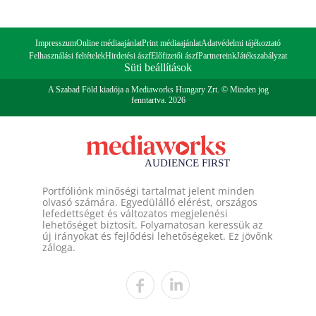
Impresszum
Online médiaajánlat
Print médiaajánlat
Adatvédelmi tájékoztató
Felhasználási feltételek
Hirdetési ászf
Előfizetői ászf
Partnereink
Játékszabályzat
Süti beállítások
A Szabad Föld kiadója a Mediaworks Hungary Zrt. © Minden jog
fenntartva. 2026
Portfóliónk minőségi tartalmat jelent minden
olvasó számára. Egyedülálló elérést, országos
lefedettséget és változatos megjelenési
lehetőséget biztosít. Folyamatosan keressük az
új irányokat és fejlődési lehetőségeket. Ez jövőnk
záloga.