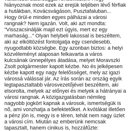
hiányoznak most ezek az erejük teljében lévő férfiak
a hutákban, Kovácsvágáson, Pusztafaluban...
Hogy örül-e minden egyes pálházai a városi
rangnak? Nem igazán. Volt, aki azt mondta:
"Visszacsinálják majd ezt úgyis, mert ez egy
marhaság..." Olyan helybeli lakossal is beszéltem,
aki az elköltözést fontolgatja egy csendesebb,
nyugodtabb községbe. Egy azonban biztos: a helyi
közvéleményt alaposan felkavarta a város
kulcsának ünnepélyes átadása, melyet Moravszki
Zsolt polgármester kapott kézbe. No és jelképesen
kézbe kapott egy nagy felelősséget, mely az igazi
várossá válással jár. Az írás során az ország egyik
legtapasztaltabb városvezetőjével beszéltem, aki
elsorolta, melyek az előnyei és melyek a hátrányai a
városi rangnak. A közigazgatásban némileg
nagyobb jogkört kapnak a városok, ismertségük is
nő, ami vonzhatja a befektetőket. A kvótákat illetően
a pénz jön is, megy is e téren, tehát nem nagy üzlet
a városi cím. Miután az emberünk nemcsak
tapasztalt, hanem cinikus is, hozzáfűzte: