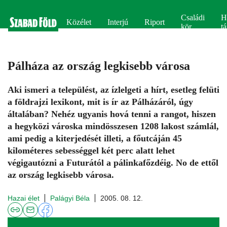
Családi
H
Közélet
Interjú
Riport
kör
tá
Pálháza az ország legkisebb városa
Aki ismeri a települést, az ízlelgeti a hírt, esetleg felüti
a földrajzi lexikont, mit is ír az Pálházáról, úgy
általában? Nehéz ugyanis hová tenni a rangot, hiszen
a hegyközi városka mindösszesen 1208 lakost számlál,
ami pedig a kiterjedését illeti, a főutcáján 45
kilométeres sebességgel két perc alatt lehet
végigautózni a Futurától a pálinkafőzdéig. No de ettől
az ország legkisebb városa.
Hazai élet
Palágyi Béla
2005. 08. 12.