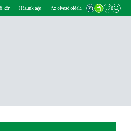
di kör
Házunk tája
Az olvasó oldala