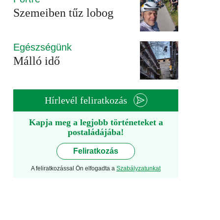
Szemeiben tűz lobog
Egészségünk
Málló idő
Hírlevél feliratkozás
Kapja meg a legjobb történeteket a
postaládájába!
Feliratkozás
A feliratkozással Ön elfogadta a
Szabályzatunkat