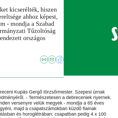
ket kicserélték, hiszen
ereltsége ahhoz képest,
em - mondja a Szabad
rmányzati Tűzoltóság
rendezett országos
ebreceni Kupás Gergő törzsőrmester. Szepesi úrnak
redményéről. - Természetesen a debreceniek nyernek.
minden versenyre velük megyek - mondja a 65 éves
 egyéni, majd a csapatszámokban küzdő fiainak
tásban és horoglétrában; csapatban pedig 4 x 100