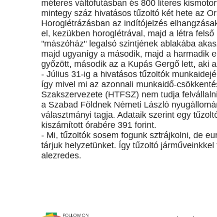
méteres váltófutásban és 800 literes kismot
mintegy száz hivatásos tűzoltó két hete az O
Horoglétrázásban az indítójelzés elhangzásak
el, kezükben horoglétrával, majd a létra fels
"mászóház" legalsó szintjének ablakába akaszt
majd ugyanígy a második, majd a harmadik em
győzött, második az a Kupás Gergő lett, aki 
- Július 31-ig a hivatásos tűzoltók munkaide
így mivel mi az azonnali munkaidő-csökkenté
Szakszervezete (HTFSZ) nem tudja felvállaln
a Szabad Földnek Németi László nyugállomán
választmányi tagja. Adataik szerint egy tűzol
kiszámított órabére 391 forint.
- Mi, tűzoltók sosem fogunk sztrájkolni, de eu
tárjuk helyzetünket. Így tűzoltó járműveinkke
alezredes.