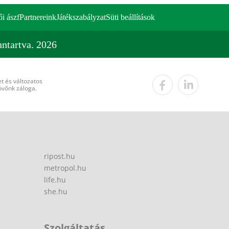
ői ászf
Partnereink
Játékszabályzat
Süti beállítások
ntartva. 2026
t és változatos
övőnk záloga.
ripost.hu
metropol.hu
life.hu
she.hu
Szolgáltatás