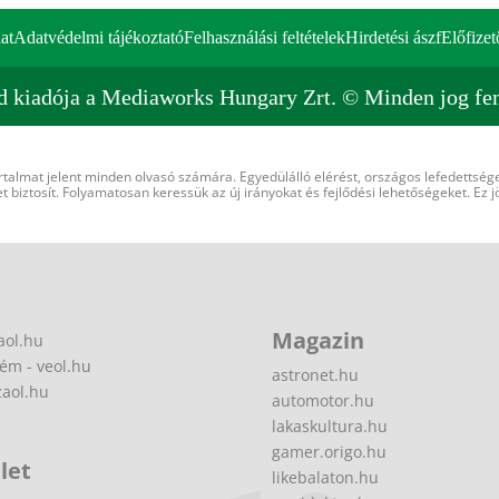
at
Adatvédelmi tájékoztató
Felhasználási feltételek
Hirdetési ászf
Előfizet
d kiadója a Mediaworks Hungary Zrt. © Minden jog fen
rtalmat jelent minden olvasó számára. Egyedülálló elérést, országos lefedettsége
 biztosít. Folyamatosan keressük az új irányokat és fejlődési lehetőségeket. Ez j
Magazin
aol.hu
ém - veol.hu
astronet.hu
zaol.hu
automotor.hu
lakaskultura.hu
gamer.origo.hu
let
likebalaton.hu