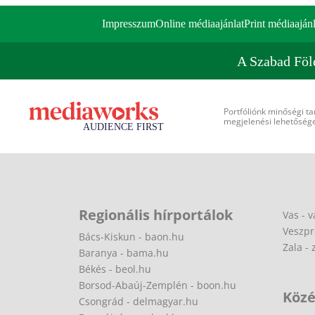
Impresszum
Online médiaajánlat
Print médiaajánl
A Szabad Föl
Portfóliónk minőségi ta
megjelenési lehetőséget
Regionális hírportálok
Vas - v
Veszpr
Bács-Kiskun - baon.hu
Zala - 
Baranya - bama.hu
Békés - beol.hu
Borsod-Abaúj-Zemplén - boon.hu
Közé
Csongrád - delmagyar.hu