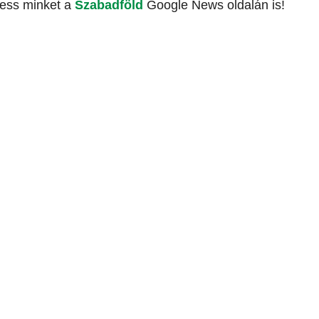
vess minket a
Szabadföld
Google News oldalán is!