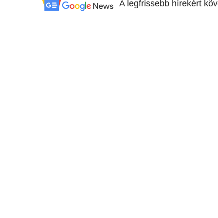
A legfrissebb hírekért kö