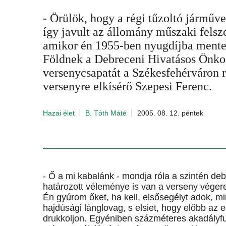
- Örülök, hogy a régi tűzoltó járműve
így javult az állomány műszaki felsz
amikor én 1955-ben nyugdíjba ment
Földnek a Debreceni Hivatásos Önko
versenycsapatát a Székesfehérváron 
versenyre elkísérő Szepesi Ferenc.
Hazai élet
B. Tóth Máté
2005. 08. 12. péntek
- Ő a mi kabalánk - mondja róla a szintén d
határozott véleménye is van a verseny vége
Én gyúrom őket, ha kell, elsősegélyt adok, 
hajdúsági lánglovag, s elsiet, hogy előbb az
drukkoljon. Egyéniben százméteres akadályfu