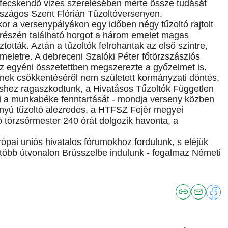
orfecskendő vizes szerelésében mérte össze tudását
rszágos Szent Flórián Tűzoltóversenyen.
or a versenypályákon egy időben négy tűzoltó rajtolt
ő részén található horgot a három emelet magas
ották. Aztán a tűzoltók felrohantak az első szintre,
eletre. A debreceni Szalóki Péter főtörzszászlós
az egyéni összetettben megszerezte a győzelmet is.
jének csökkentéséről nem született kormányzati döntés,
shez ragaszkodtunk, a Hivatásos Tűzoltók Független
i a munkabéke fenntartását - mondja verseny közben
yú tűzoltó alezredes, a HTFSZ Fejér megyei
tó törzsőrmester 240 órát dolgozik havonta, a
rópai uniós hivatalos fórumokhoz fordulunk, s eléjük
l több útvonalon Brüsszelbe indulunk - fogalmaz Németi