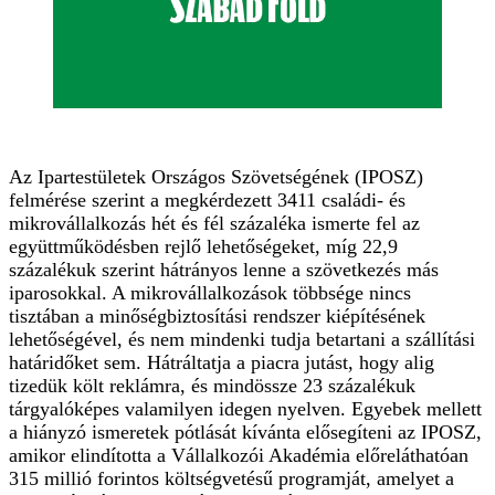
Az Ipartestületek Országos Szövetségének (IPOSZ)
felmérése szerint a megkérdezett 3411 családi- és
mikrovállalkozás hét és fél százaléka ismerte fel az
együttműködésben rejlő lehetőségeket, míg 22,9
százalékuk szerint hátrányos lenne a szövetkezés más
iparosokkal. A mikrovállalkozások többsége nincs
tisztában a minőségbiztosítási rendszer kiépítésének
lehetőségével, és nem mindenki tudja betartani a szállítási
határidőket sem. Hátráltatja a piacra jutást, hogy alig
tizedük költ reklámra, és mindössze 23 százalékuk
tárgyalóképes valamilyen idegen nyelven. Egyebek mellett
a hiányzó ismeretek pótlását kívánta elősegíteni az IPOSZ,
amikor elindította a Vállalkozói Akadémia előreláthatóan
315 millió forintos költségvetésű programját, amelyet a