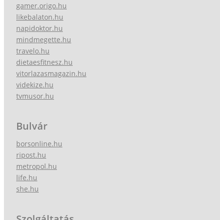
gamer.origo.hu
likebalaton.hu
napidoktor.hu
mindmegette.hu
travelo.hu
dietaesfitnesz.hu
vitorlazasmagazin.hu
videkize.hu
tvmusor.hu
Bulvár
borsonline.hu
ripost.hu
metropol.hu
life.hu
she.hu
Szolgáltatás