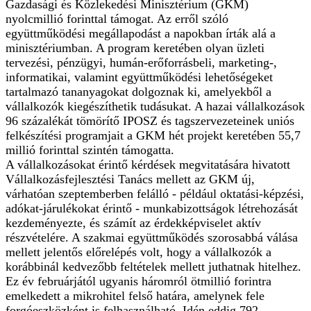
Gazdasági és Közlekedési Minisztérium (GKM)
nyolcmillió forinttal támogat. Az erről szóló
együttműködési megállapodást a napokban írták alá a
minisztériumban. A program keretében olyan üzleti
tervezési, pénzügyi, humán-erőforrásbeli, marketing-,
informatikai, valamint együttműködési lehetőségeket
tartalmazó tananyagokat dolgoznak ki, amelyekből a
vállalkozók kiegészíthetik tudásukat. A hazai vállalkozások
96 százalékát tömörítő IPOSZ és tagszervezeteinek uniós
felkészítési programjait a GKM hét projekt keretében 55,7
millió forinttal szintén támogatta.
A vállalkozásokat érintő kérdések megvitatására hivatott
Vállalkozásfejlesztési Tanács mellett az GKM új,
várhatóan szeptemberben felálló - például oktatási-képzési,
adókat-járulékokat érintő - munkabizottságok létrehozását
kezdeményezte, és számít az érdekképviselet aktív
részvételére. A szakmai együttműködés szorosabbá válása
mellett jelentős előrelépés volt, hogy a vállalkozók a
korábbinál kedvezőbb feltételek mellett juthatnak hitelhez.
Ez év februárjától ugyanis háromról ötmillió forintra
emelkedett a mikrohitel felső határa, amelynek fele
forgóeszközként is felhasználható. Idén eddig 792