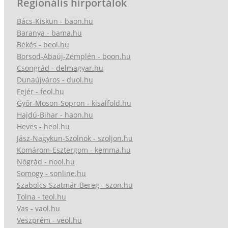
Regionális hírportálok
Bács-Kiskun - baon.hu
Baranya - bama.hu
Békés - beol.hu
Borsod-Abaúj-Zemplén - boon.hu
Csongrád - delmagyar.hu
Dunaújváros - duol.hu
Fejér - feol.hu
Győr-Moson-Sopron - kisalfold.hu
Hajdú-Bihar - haon.hu
Heves - heol.hu
Jász-Nagykun-Szolnok - szoljon.hu
Komárom-Esztergom - kemma.hu
Nógrád - nool.hu
Somogy - sonline.hu
Szabolcs-Szatmár-Bereg - szon.hu
Tolna - teol.hu
Vas - vaol.hu
Veszprém - veol.hu