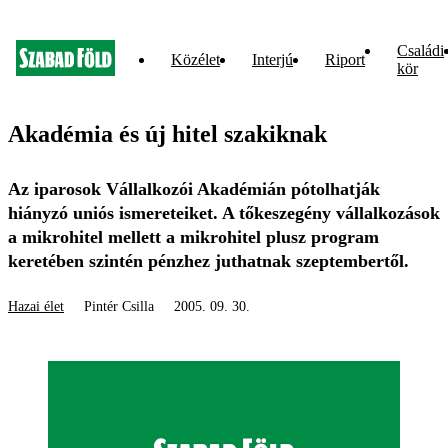
Családi
Közélet
Interjú
Riport
kör
Akadémia és új hitel szakiknak
Az iparosok Vállalkozói Akadémián pótolhatják
hiányzó uniós ismereteiket. A tőkeszegény vállalkozások
a mikrohitel mellett a mikrohitel plusz program
keretében szintén pénzhez juthatnak szeptembertől.
Hazai élet
Pintér Csilla
2005. 09. 30.