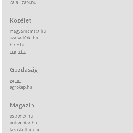
Zala - zaol.hu
Közélet
magyarnemzet.hu
szabadfold.hu
hirtv.hu
origo.hu
Gazdaság
vg.hu
agrokep.hu
Magazin
astronet.hu
automotor.hu
lakaskultura.hu