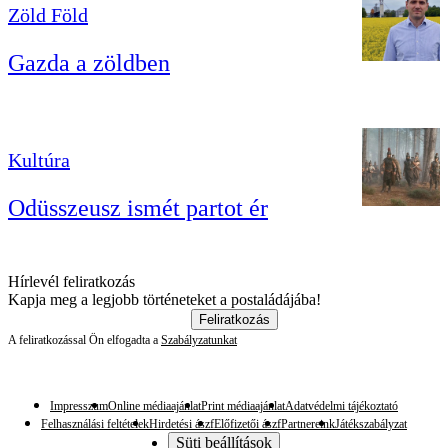
Zöld Föld
Gazda a zöldben
Kultúra
Odüsszeusz ismét partot ér
Hírlevél feliratkozás
Kapja meg a legjobb történeteket a postaládájába!
Feliratkozás
A feliratkozással Ön elfogadta a
Szabályzatunkat
Impresszum
Online médiaajánlat
Print médiaajánlat
Adatvédelmi tájékoztató
Felhasználási feltételek
Hirdetési ászf
Előfizetői ászf
Partnereink
Játékszabályzat
Süti beállítások