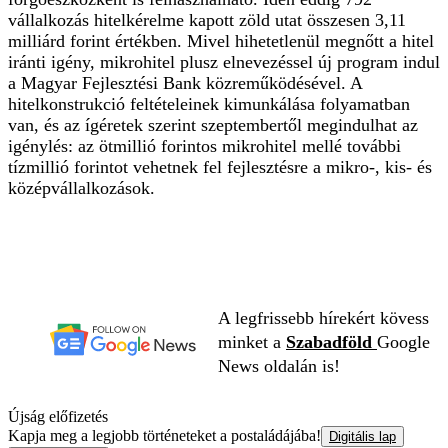
vállalkozás hitelkérelme kapott zöld utat összesen 3,11
milliárd forint értékben. Mivel hihetetlenül megnőtt a hitel
iránti igény, mikrohitel plusz elnevezéssel új program indul
a Magyar Fejlesztési Bank közreműködésével. A
hitelkonstrukció feltételeinek kimunkálása folyamatban
van, és az ígéretek szerint szeptembertől megindulhat az
igénylés: az ötmillió forintos mikrohitel mellé további
tízmillió forintot vehetnek fel fejlesztésre a mikro-, kis- és
középvállalkozások.
A legfrissebb hírekért kövess
minket a
Szabadföld
Google
News oldalán is!
Újság előfizetés
Kapja meg a legjobb történeteket a postaládájába!
Digitális lap