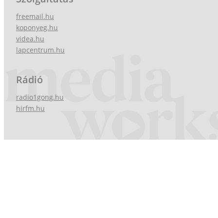
freemail.hu
koponyeg.hu
videa.hu
lapcentrum.hu
Rádió
radio1gong.hu
hirfm.hu