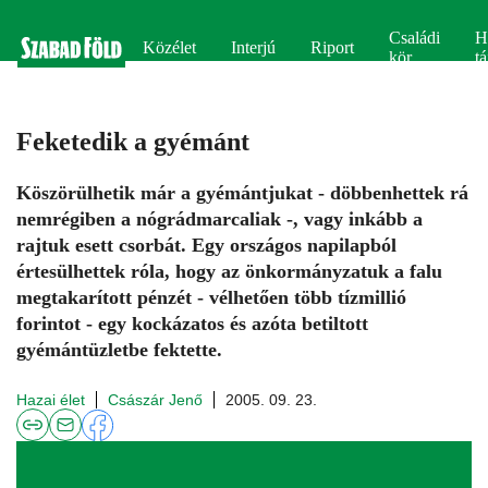
Családi
H
Közélet
Interjú
Riport
kör
tá
Feketedik a gyémánt
Köszörülhetik már a gyémántjukat - döbbenhettek rá
nemrégiben a nógrádmarcaliak -, vagy inkább a
rajtuk esett csorbát. Egy országos napilapból
értesülhettek róla, hogy az önkormányzatuk a falu
megtakarított pénzét - vélhetően több tízmillió
forintot - egy kockázatos és azóta betiltott
gyémántüzletbe fektette.
Hazai élet
Császár Jenő
2005. 09. 23.