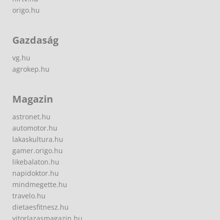
origo.hu
Gazdaság
vg.hu
agrokep.hu
Magazin
astronet.hu
automotor.hu
lakaskultura.hu
gamer.origo.hu
likebalaton.hu
napidoktor.hu
mindmegette.hu
travelo.hu
dietaesfitnesz.hu
vitorlazasmagazin.hu