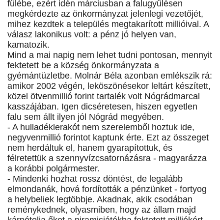
fülébe, ezért idén márciusban a falugyűlésen
megkérdezte az önkormányzat jelenlegi vezetőjét,
mihez kezdtek a település megtakarított millióival. A
válasz lakonikus volt: a pénz jó helyen van,
kamatozik.
Mind a mai napig nem lehet tudni pontosan, mennyit
fektetett be a község önkormányzata a
gyémántüzletbe. Molnár Béla azonban emlékszik rá:
amikor 2002 végén, leköszönésekor leltárt készített,
közel ötvenmillió forint tartalék volt Nógrádmarcal
kasszájában. Igen dicséretesen, hiszen egyetlen
falu sem állt ilyen jól Nógrád megyében.
- A hulladéklerakót nem szerelemből hoztuk ide,
negyvenmillió forintot kaptunk érte. Ezt az összeget
nem herdáltuk el, hanem gyarapítottuk, és
félretettük a szennyvízcsatornázásra - magyarázza
a korábbi polgármester.
- Mindenki hozhat rossz döntést, de legalább
elmondanák, hová fordították a pénzünket - fortyog
a helybeliek legtöbbje. Akadnak, akik csodában
reménykednek, olyasmiben, hogy az állam majd