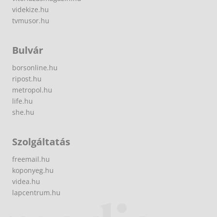
videkize.hu
tvmusor.hu
Bulvár
borsonline.hu
ripost.hu
metropol.hu
life.hu
she.hu
Szolgáltatás
freemail.hu
koponyeg.hu
videa.hu
lapcentrum.hu