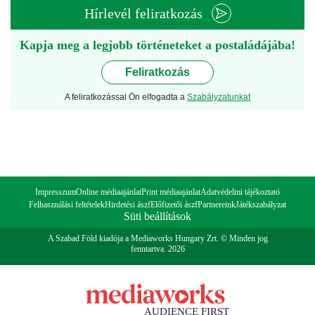
Hírlevél feliratkozás
Kapja meg a legjobb történeteket a postaládájába!
Feliratkozás
A feliratkozással Ön elfogadta a
Szabályzatunkat
Impresszum
Online médiaajánlat
Print médiaajánlat
Adatvédelmi tájékoztató
Felhasználási feltételek
Hirdetési ászf
Előfizetői ászf
Partnereink
Játékszabályzat
Süti beállítások
A Szabad Föld kiadója a Mediaworks Hungary Zrt. © Minden jog
fenntartva. 2026