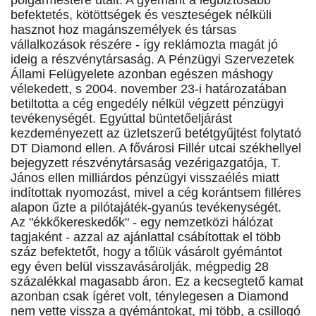
polgármestere utalt. A gyémánt a legbiztosabb
befektetés, kötöttségek és veszteségek nélküli
hasznot hoz magánszemélyek és társas
vállalkozások részére - így reklámozta magát jó
ideig a részvénytársaság. A Pénzügyi Szervezetek
Állami Felügyelete azonban egészen máshogy
vélekedett, s 2004. november 23-i határozatában
betiltotta a cég engedély nélkül végzett pénzügyi
tevékenységét. Egyúttal büntetőeljárást
kezdeményezett az üzletszerű betétgyűjtést folytató
DT Diamond ellen. A fővárosi Fillér utcai székhellyel
bejegyzett részvénytársaság vezérigazgatója, T.
János ellen milliárdos pénzügyi visszaélés miatt
indítottak nyomozást, mivel a cég korántsem filléres
alapon űzte a pilótajáték-gyanús tevékenységét.
Az "ékkőkereskedők" - egy nemzetközi hálózat
tagjaként - azzal az ajánlattal csábítottak el több
száz befektetőt, hogy a tőlük vásárolt gyémántot
egy éven belül visszavásárolják, mégpedig 28
százalékkal magasabb áron. Ez a kecsegtető kamat
azonban csak ígéret volt, ténylegesen a Diamond
nem vette vissza a gyémántokat, mi több, a csillogó