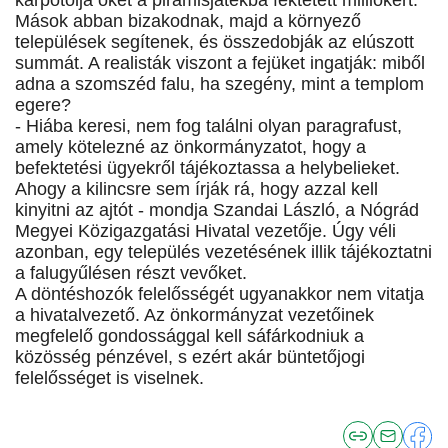
kárpótolja őket a piramisjátékba fektetett milliókért.
Mások abban bizakodnak, majd a környező
települések segítenek, és összedobják az elúszott
summát. A realisták viszont a fejüket ingatják: miből
adna a szomszéd falu, ha szegény, mint a templom
egere?
- Hiába keresi, nem fog találni olyan paragrafust,
amely kötelezné az önkormányzatot, hogy a
befektetési ügyekről tájékoztassa a helybelieket.
Ahogy a kilincsre sem írják rá, hogy azzal kell
kinyitni az ajtót - mondja Szandai László, a Nógrád
Megyei Közigazgatási Hivatal vezetője. Úgy véli
azonban, egy település vezetésének illik tájékoztatni
a falugyűlésen részt vevőket.
A döntéshozók felelősségét ugyanakkor nem vitatja
a hivatalvezető. Az önkormányzat vezetőinek
megfelelő gondossággal kell sáfárkodniuk a
közösség pénzével, s ezért akár büntetőjogi
felelősséget is viselnek.