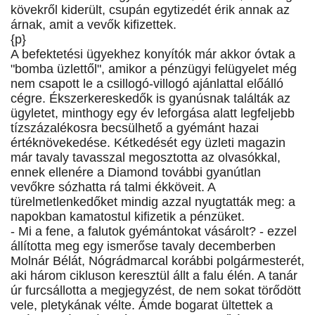
kövekről kiderült, csupán egytizedét érik annak az
árnak, amit a vevők kifizettek.
{p}
A befektetési ügyekhez konyítók már akkor óvtak a
"bomba üzlettől", amikor a pénzügyi felügyelet még
nem csapott le a csillogó-villogó ajánlattal előálló
cégre. Ékszerkereskedők is gyanúsnak találták az
ügyletet, minthogy egy év leforgása alatt legfeljebb
tízszázalékosra becsülhető a gyémánt hazai
értéknövekedése. Kétkedését egy üzleti magazin
már tavaly tavasszal megosztotta az olvasókkal,
ennek ellenére a Diamond további gyanútlan
vevőkre sózhatta rá talmi ékköveit. A
türelmetlenkedőket mindig azzal nyugtatták meg: a
napokban kamatostul kifizetik a pénzüket.
- Mi a fene, a falutok gyémántokat vásárolt? - ezzel
állította meg egy ismerőse tavaly decemberben
Molnár Bélát, Nógrádmarcal korábbi polgármesterét,
aki három cikluson keresztül állt a falu élén. A tanár
úr furcsállotta a megjegyzést, de nem sokat törődött
vele, pletykának vélte. Ámde bogarat ültettek a