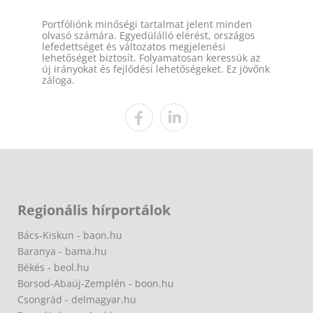
Portfóliónk minőségi tartalmat jelent minden
olvasó számára. Egyedülálló elérést, országos
lefedettséget és változatos megjelenési
lehetőséget biztosít. Folyamatosan keressük az
új irányokat és fejlődési lehetőségeket. Ez jövőnk
záloga.
Regionális hírportálok
Bács-Kiskun - baon.hu
Baranya - bama.hu
Békés - beol.hu
Borsod-Abaúj-Zemplén - boon.hu
Csongrád - delmagyar.hu