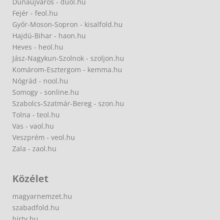
Dunaújváros - duol.hu
Fejér - feol.hu
Győr-Moson-Sopron - kisalfold.hu
Hajdú-Bihar - haon.hu
Heves - heol.hu
Jász-Nagykun-Szolnok - szoljon.hu
Komárom-Esztergom - kemma.hu
Nógrád - nool.hu
Somogy - sonline.hu
Szabolcs-Szatmár-Bereg - szon.hu
Tolna - teol.hu
Vas - vaol.hu
Veszprém - veol.hu
Zala - zaol.hu
Közélet
magyarnemzet.hu
szabadfold.hu
hirtv.hu