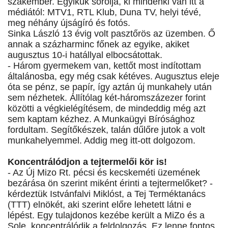
szakember. Egyikük sorolja, ki mindenki van itt a
médiától: MTV1, RTL Klub, Duna TV, helyi tévé,
meg néhány újságíró és fotós.
Sinka László 13 évig volt pasztőrös az üzemben. Ő
annak a százharminc főnek az egyike, akiket
augusztus 10-i hatállyal elbocsátottak.
- Három gyermekem van, kettőt most indítottam
általánosba, egy még csak kétéves. Augusztus eleje
óta se pénz, se papír, így aztán új munkahely után
sem nézhetek. Állítólag két-háromszázezer forint
közötti a végkielégítésem, de mindeddig még azt
sem kaptam kézhez. A Munkaügyi Bírósághoz
fordultam. Segítőkészek, talán dűlőre jutok a volt
munkahelyemmel. Addig meg itt-ott dolgozom.
Koncentrálódjon a tejtermelői kör is!
- Az Új Mizo Rt. pécsi és kecskeméti üzemének
bezárása ön szerint miként érinti a tejtermelőket? -
kérdeztük Istvánfalvi Miklóst, a Tej Terméktanács
(TTT) elnökét, aki szerint előre lehetett látni e
lépést. Egy tulajdonos kezébe került a MiZo és a
Sole, koncentrálódik a feldolgozás. Ez lenne fontos