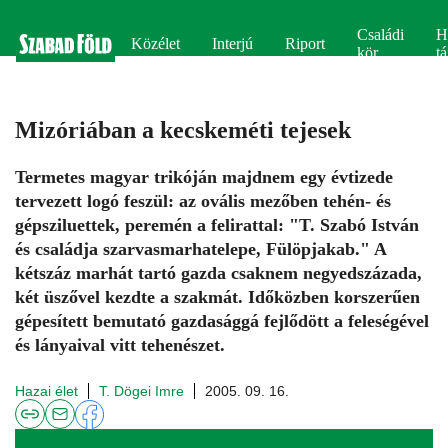
Családi
H
Közélet
Interjú
Riport
kör
tá
Mizóriában a kecskeméti tejesek
Termetes magyar trikóján majdnem egy évtizede
tervezett logó feszül: az ovális mezőben tehén- és
gépsziluettek, peremén a felirattal: "T. Szabó István
és családja szarvasmarhatelepe, Fülöpjakab." A
kétszáz marhát tartó gazda csaknem negyedszázada,
két üszővel kezdte a szakmát. Időközben korszerűen
gépesített bemutató gazdasággá fejlődött a feleségével
és lányaival vitt tehenészet.
Hazai élet
T. Dögei Imre
2005. 09. 16.