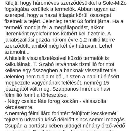
Kifejti, hogy hároméves szerződésükkel a Sole-MiZo
fogságába kerültek a termelők. Abban ugyan az
szerepel, hogy a hazai átlagár körüli összeget
fizetnek a tejért. Jelenleg tehát 63 forint járna. Ha a
termelő mondja fel a megállapodást, akkor
literenként nyolcforintos kötbért kell fizetnie. A
jakabszállási gazda három évre 1,2 millió literre
szerződött, amiből még két év hátravan. Lehet
számolni...
A hiteleik visszafizetésével küzdő termelők is
kalkulálnak. T. Szabó Istvánnak tízmillió forintot
kellene egy összegben a banknak visszafizetnie.
Jelenleg nem tudja miből, hiszen a napi túlélésért
megkezdte vagyonának felélését, nemrég 15
jószágától vált meg. Szappanos Imrének havi
félmillió forint a törlesztése.
- Négy család léte forog kockán - válaszolta
kérdésemre.
A nemrég félmilliárd forintért felújított kecskeméti
tejüzem udvarán késő délelőtt sincs semmi mozgás.
Csupán a portásfülkében üldögél néhány őrző-védő