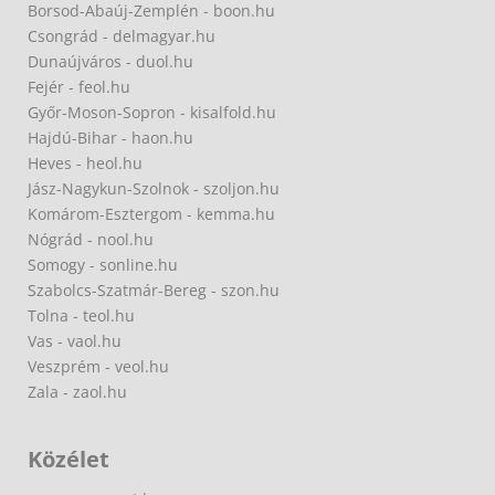
Borsod-Abaúj-Zemplén - boon.hu
Csongrád - delmagyar.hu
Dunaújváros - duol.hu
Fejér - feol.hu
Győr-Moson-Sopron - kisalfold.hu
Hajdú-Bihar - haon.hu
Heves - heol.hu
Jász-Nagykun-Szolnok - szoljon.hu
Komárom-Esztergom - kemma.hu
Nógrád - nool.hu
Somogy - sonline.hu
Szabolcs-Szatmár-Bereg - szon.hu
Tolna - teol.hu
Vas - vaol.hu
Veszprém - veol.hu
Zala - zaol.hu
Közélet