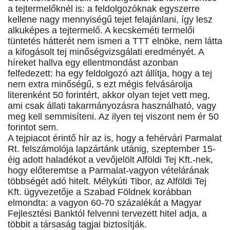
a tejtermelőknél is: a feldolgozóknak egyszerre
kellene nagy mennyiségű tejet felajánlani, így lesz
alkuképes a tejtermelő. A kecskeméti termelői
tüntetés hátterét nem ismeri a TTT elnöke, nem látta
a kifogásolt tej minőségvizsgálati eredményét. A
híreket hallva egy ellentmondást azonban
felfedezett: ha egy feldolgozó azt állítja, hogy a tej
nem extra minőségű, s ezt mégis felvásárolja
literenként 50 forintért, akkor olyan tejet vett meg,
ami csak állati takarmányozásra használható, vagy
meg kell semmisíteni. Az ilyen tej viszont nem ér 50
forintot sem.
A tejpiacot érintő hír az is, hogy a fehérvári Parmalat
Rt. felszámolója lapzártánk utánig, szeptember 15-
éig adott haladékot a vevőjelölt Alföldi Tej Kft.-nek,
hogy előteremtse a Parmalat-vagyon vételárának
többségét adó hitelt. Mélykúti Tibor, az Alföldi Tej
Kft. ügyvezetője a Szabad Földnek korábban
elmondta: a vagyon 60-70 százalékát a Magyar
Fejlesztési Banktól felvenni tervezett hitel adja, a
többit a társaság tagjai biztosítják.