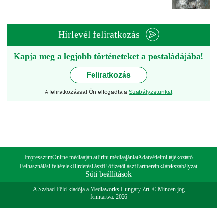
Hírlevél feliratkozás
Kapja meg a legjobb történeteket a postaládájába!
Feliratkozás
A feliratkozással Ön elfogadta a
Szabályzatunkat
Impresszum
Online médiaajánlat
Print médiaajánlat
Adatvédelmi tájékoztató
Felhasználási feltételek
Hirdetési ászf
Előfizetői ászf
Partnereink
Játékszabályzat
Süti beállítások
A Szabad Föld kiadója a Mediaworks Hungary Zrt. © Minden jog
fenntartva. 2026