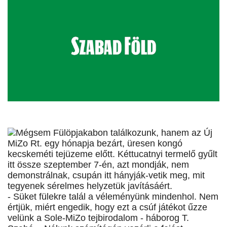
Mégsem Fülöpjakabon találkozunk, hanem az Új
MiZo Rt. egy hónapja bezárt, üresen kongó
kecskeméti tejüzeme előtt. Kéttucatnyi termelő gyűlt
itt össze szeptember 7-én, azt mondják, nem
demonstrálnak, csupán itt hányják-vetik meg, mit
tegyenek sérelmes helyzetük javításáért.
- Süket fülekre talál a véleményünk mindenhol. Nem
értjük, miért engedik, hogy ezt a csúf játékot űzze
velünk a Sole-MiZo tejbirodalom - háborog T.