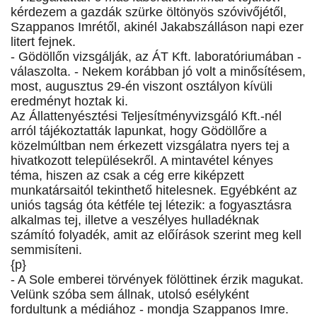
kérdezem a gazdák szürke öltönyös szóvivőjétől,
Szappanos Imrétől, akinél Jakabszálláson napi ezer
litert fejnek.
- Gödöllőn vizsgálják, az ÁT Kft. laboratóriumában -
válaszolta. - Nekem korábban jó volt a minősítésem,
most, augusztus 29-én viszont osztályon kívüli
eredményt hoztak ki.
Az Állattenyésztési Teljesítményvizsgáló Kft.-nél
arról tájékoztatták lapunkat, hogy Gödöllőre a
közelmúltban nem érkezett vizsgálatra nyers tej a
hivatkozott településekről. A mintavétel kényes
téma, hiszen az csak a cég erre kiképzett
munkatársaitól tekinthető hitelesnek. Egyébként az
uniós tagság óta kétféle tej létezik: a fogyasztásra
alkalmas tej, illetve a veszélyes hulladéknak
számító folyadék, amit az előírások szerint meg kell
semmisíteni.
{p}
- A Sole emberei törvények fölöttinek érzik magukat.
Velünk szóba sem állnak, utolsó esélyként
fordultunk a médiához - mondja Szappanos Imre.