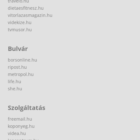
travelo.hu
dietaesfitnesz.hu
vitorlazasmagazin.hu
videkize.hu
tvmusor.hu
Bulvár
borsonline.hu
ripost.hu
metropol.hu
life.hu
she.hu
Szolgáltatás
freemail.hu
koponyeg.hu
videa.hu