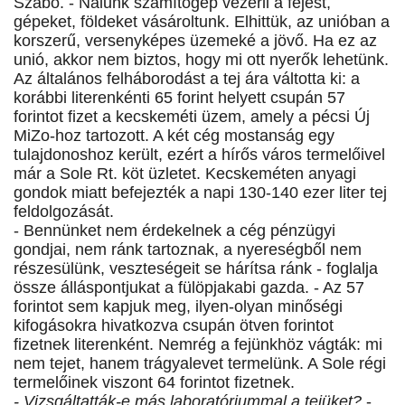
Szabó. - Nálunk számítógép vezérli a fejést,
gépeket, földeket vásároltunk. Elhittük, az unióban a
korszerű, versenyképes üzemeké a jövő. Ha ez az
unió, akkor nem biztos, hogy mi ott nyerők lehetünk.
Az általános felháborodást a tej ára váltotta ki: a
korábbi literenkénti 65 forint helyett csupán 57
forintot fizet a kecskeméti üzem, amely a pécsi Új
MiZo-hoz tartozott. A két cég mostanság egy
tulajdonoshoz került, ezért a hírős város termelőivel
már a Sole Rt. köt üzletet. Kecskeméten anyagi
gondok miatt befejezték a napi 130-140 ezer liter tej
feldolgozását.
- Bennünket nem érdekelnek a cég pénzügyi
gondjai, nem ránk tartoznak, a nyereségből nem
részesülünk, veszteségeit se hárítsa ránk - foglalja
össze álláspontjukat a fülöpjakabi gazda. - Az 57
forintot sem kapjuk meg, ilyen-olyan minőségi
kifogásokra hivatkozva csupán ötven forintot
fizetnek literenként. Nemrég a fejünkhöz vágták: mi
nem tejet, hanem trágyalevet termelünk. A Sole régi
termelőinek viszont 64 forintot fizetnek.
- Vizsgáltatták-e más laboratóriummal a tejüket?
-