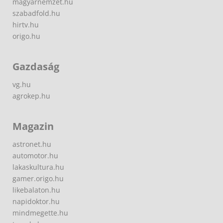
magyarnemzet.hu
szabadfold.hu
hirtv.hu
origo.hu
Gazdaság
vg.hu
agrokep.hu
Magazin
astronet.hu
automotor.hu
lakaskultura.hu
gamer.origo.hu
likebalaton.hu
napidoktor.hu
mindmegette.hu