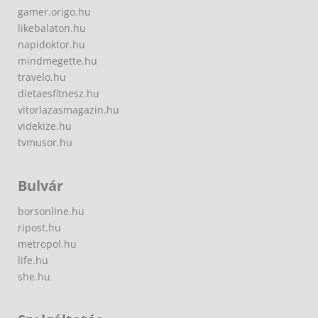
gamer.origo.hu
likebalaton.hu
napidoktor.hu
mindmegette.hu
travelo.hu
dietaesfitnesz.hu
vitorlazasmagazin.hu
videkize.hu
tvmusor.hu
Bulvár
borsonline.hu
ripost.hu
metropol.hu
life.hu
she.hu