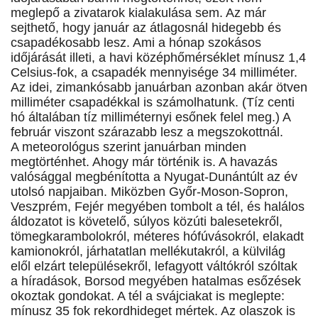
meglepő a zivatarok kialakulása sem. Az már
sejthető, hogy január az átlagosnál hidegebb és
csapadékosabb lesz. Ami a hónap szokásos
időjárását illeti, a havi középhőmérséklet mínusz 1,4
Celsius-fok, a csapadék mennyisége 34 milliméter.
Az idei, zimankósabb januárban azonban akár ötven
milliméter csapadékkal is számolhatunk. (Tíz centi
hó általában tíz milliméternyi esőnek felel meg.) A
február viszont szárazabb lesz a megszokottnál.
A meteorológus szerint januárban minden
megtörténhet. Ahogy már történik is. A havazás
valósággal megbénította a Nyugat-Dunántúlt az év
utolsó napjaiban. Miközben Győr-Moson-Sopron,
Veszprém, Fejér megyében tombolt a tél, és halálos
áldozatot is követelő, súlyos közúti balesetekről,
tömegkarambolokról, méteres hófúvásokról, elakadt
kamionokról, járhatatlan mellékutakról, a külvilág
elől elzárt településekről, lefagyott váltókról szóltak
a híradások, Borsod megyében hatalmas esőzések
okoztak gondokat. A tél a svájciakat is meglepte:
mínusz 35 fok rekordhideget mértek. Az olaszok is