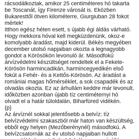
rácsodálkoztak, amikor 25 centiméteres hó takarta
be Toscanát, így Firenze városát is. Eközben
Bukaresttől ötven kilométerre, Giurgiuban 28 fokot
mértek!
Itthon egész héten esett, s újabb égi áldás várható.
Hogy mekkora hóval kell megküzdenünk, okoz-e
komolyabb áradást, majd kiderül. Békés megyében
december utolsó napjaiban okozta a legnagyobb
gondot a Körösökön levonuló ár. Másodfokú
árvízvédelmi készültséget rendeltek el a Fekete-
Körösön harmincadikán, harmincegyedikén első
fokút a Fehér- és a Kettős-Körösön. Az áradást a
romániai magas hőmérséklet, a sok csapadék és az
olvadás okozta. Ez az árhullám keddre már levonult,
időközben azonban újabb tíz centiméternyi hó
olvadt el a határ túloldalán, Biharfüred vidékén.
{p}
Az árvíznél sokkal jelentősebb a belvíz: tíz
belvízvédelmi szakaszból már haton van készültség,
ebből egy helyen (Mezőberénynél) másodfokú. A
belvízcsatornák az év utolsó napjaiban hullott