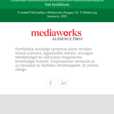
Felhasználási feltételek
Hirdetési ászf
Előfizetői ászf
Partnereink
Játékszabályzat
Süti beállítások
A Szabad Föld kiadója a Mediaworks Hungary Zrt. © Minden jog
fenntartva. 2026
Portfóliónk minőségi tartalmat jelent minden
olvasó számára. Egyedülálló elérést, országos
lefedettséget és változatos megjelenési
lehetőséget biztosít. Folyamatosan keressük az
új irányokat és fejlődési lehetőségeket. Ez jövőnk
záloga.