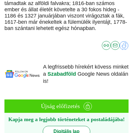
támadtak az alföldi falvakra; 1816-ban számos
ember és állat életét követelte a 30 fokos hideg -
1186 és 1327 januárjában viszont virágoztak a fák,
1617-ben már énekeltek a fülemülék ilyentájt, 1778-
ban szántani lehetett egész hónapban.
A legfrissebb hírekért kövess minket
a
Szabadföld
Google News oldalán
is!
Újság előfizetés
Kapja meg a legjobb történeteket a postaládájába!
Digitális lap