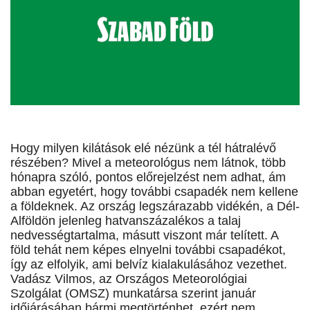
Hogy milyen kilátások elé nézünk a tél hátralévő
részében? Mivel a meteorológus nem látnok, több
hónapra szóló, pontos előrejelzést nem adhat, ám
abban egyetért, hogy további csapadék nem kellene
a földeknek. Az ország legszárazabb vidékén, a Dél-
Alföldön jelenleg hatvanszázalékos a talaj
nedvességtartalma, másutt viszont már telített. A
föld tehát nem képes elnyelni további csapadékot,
így az elfolyik, ami belvíz kialakulásához vezethet.
Vadász Vilmos, az Országos Meteorológiai
Szolgálat (OMSZ) munkatársa szerint január
időjárásában bármi megtörténhet, ezért nem