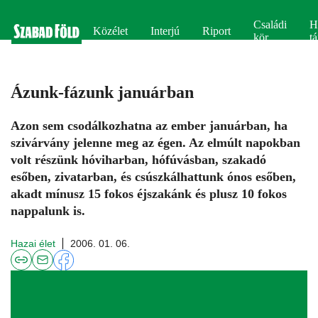
Családi
H
Közélet
Interjú
Riport
kör
tá
Ázunk-fázunk januárban
Azon sem csodálkozhatna az ember januárban, ha
szivárvány jelenne meg az égen. Az elmúlt napokban
volt részünk hóviharban, hófúvásban, szakadó
esőben, zivatarban, és csúszkálhattunk ónos esőben,
akadt mínusz 15 fokos éjszakánk és plusz 10 fokos
nappalunk is.
Hazai élet
2006. 01. 06.