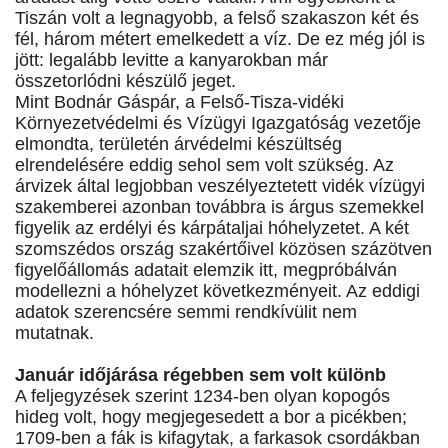
Tiszán volt a legnagyobb, a felső szakaszon két és
fél, három métert emelkedett a víz. De ez még jól is
jött: legalább levitte a kanyarokban már
összetorlódni készülő jeget.
Mint Bodnár Gáspár, a Felső-Tisza-vidéki
Környezetvédelmi és Vízügyi Igazgatóság vezetője
elmondta, területén árvédelmi készültség
elrendelésére eddig sehol sem volt szükség. Az
árvizek által legjobban veszélyeztetett vidék vízügyi
szakemberei azonban továbbra is árgus szemekkel
figyelik az erdélyi és kárpátaljai hóhelyzetet. A két
szomszédos ország szakértőivel közösen százötven
figyelőállomás adatait elemzik itt, megpróbálván
modellezni a hóhelyzet következményeit. Az eddigi
adatok szerencsére semmi rendkívülit nem
mutatnak.
Január időjárása régebben sem volt különb
A feljegyzések szerint 1234-ben olyan kopogós
hideg volt, hogy megjegesedett a bor a picékben;
1709-ben a fák is kifagytak, a farkasok csordákban