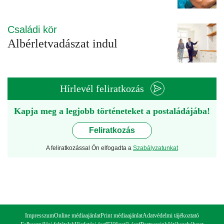
Családi kör
Albérletvadászat indul
Hírlevél feliratkozás
Kapja meg a legjobb történeteket a postaládájába!
Feliratkozás
A feliratkozással Ön elfogadta a
Szabályzatunkat
Impresszum
Online médiaajánlat
Print médiaajánlat
Adatvédelmi tájékoztató