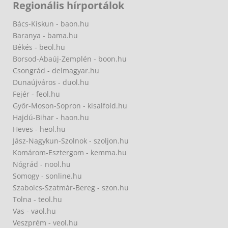
Regionális hírportálok
Bács-Kiskun - baon.hu
Baranya - bama.hu
Békés - beol.hu
Borsod-Abaúj-Zemplén - boon.hu
Csongrád - delmagyar.hu
Dunaújváros - duol.hu
Fejér - feol.hu
Győr-Moson-Sopron - kisalfold.hu
Hajdú-Bihar - haon.hu
Heves - heol.hu
Jász-Nagykun-Szolnok - szoljon.hu
Komárom-Esztergom - kemma.hu
Nógrád - nool.hu
Somogy - sonline.hu
Szabolcs-Szatmár-Bereg - szon.hu
Tolna - teol.hu
Vas - vaol.hu
Veszprém - veol.hu