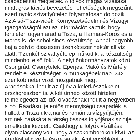
csapadékkal megteltek. A folyók magas vízállása
miatt gravitációs bevezetési lehetőségük megszűnt,
ezért nyolc szivattyútelep folyamatosan dolgozik.
Az Alsó-Tisza-vidéki Környezetvédelmi és Vízügyi
Igazgatóságtól azt az információt kaptuk, hogy
területén ugyan árad a Tisza, a Hármas-Körös és a
Maros is, de sehol sincs készültség. Annál nagyobb
baj a belvíz: összesen tizenkétezer hektár áll víz
alatt. Tizenkét szivattyútelep működik, a készültség
mindenhol első fokú. A helyi önkormányzatok közül
Csongrád, Csanytelek, Eperjes, Makó és Mártély
rendelt el készültséget. A munkagépek napi 242
ezer köbméter vizet mozgatnak meg.
Áradásokkal indult az új év a keleti-északkeleti
országrészben is. A két ünnep között hirtelen
felmelegedett az idő, olvadásnak indult a hegyekben
a hó. Ráadásul jelentős mennyiségű csapadék is
hullott a Tisza ukrajnai és romániai vízgyűjtőjén,
aminek hatására a térség összes folyójának szintje
emelkedni kezdett. Csakhogy a folyók vízállása
olyan alacsony volt, hogy a szakembereken kívül az
áradást alig vette észre valaki. Ami egyébként a