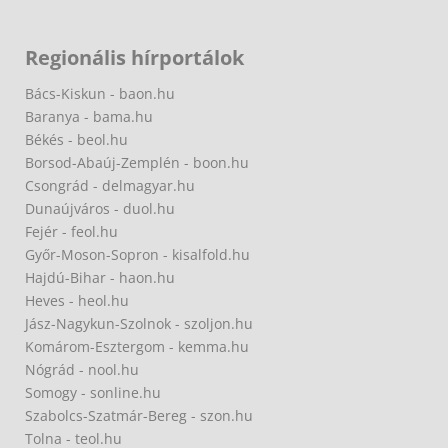
Regionális hírportálok
Bács-Kiskun - baon.hu
Baranya - bama.hu
Békés - beol.hu
Borsod-Abaúj-Zemplén - boon.hu
Csongrád - delmagyar.hu
Dunaújváros - duol.hu
Fejér - feol.hu
Győr-Moson-Sopron - kisalfold.hu
Hajdú-Bihar - haon.hu
Heves - heol.hu
Jász-Nagykun-Szolnok - szoljon.hu
Komárom-Esztergom - kemma.hu
Nógrád - nool.hu
Somogy - sonline.hu
Szabolcs-Szatmár-Bereg - szon.hu
Tolna - teol.hu