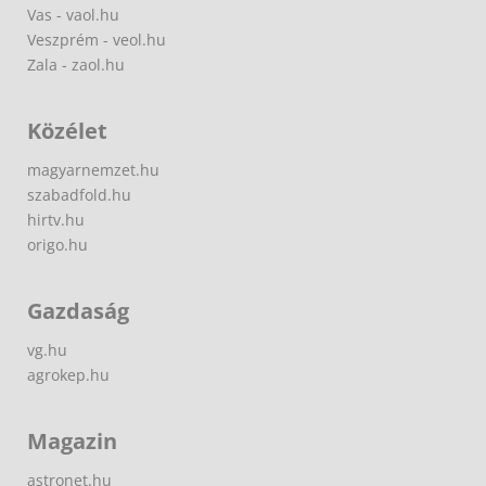
Vas - vaol.hu
Veszprém - veol.hu
Zala - zaol.hu
Közélet
magyarnemzet.hu
szabadfold.hu
hirtv.hu
origo.hu
Gazdaság
vg.hu
agrokep.hu
Magazin
astronet.hu