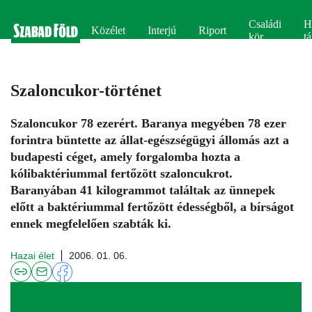
Családi
H
Közélet
Interjú
Riport
kör
tá
Szaloncukor-történet
Szaloncukor 78 ezerért. Baranya megyében 78 ezer
forintra büntette az állat-egészségügyi állomás azt a
budapesti céget, amely forgalomba hozta a
kólibaktériummal fertőzött szaloncukrot.
Baranyában 41 kilogrammot találtak az ünnepek
előtt a baktériummal fertőzött édességből, a bírságot
ennek megfelelően szabták ki.
Hazai élet
2006. 01. 06.