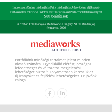
Impresszum
Online médiaajánlat
Print médiaajánlat
Adatvédelmi tájékoztató
Felhasználási feltételek
Hirdetési ászf
Előfizetői ászf
Partnereink
Játékszabályzat
Süti beállítások
A Szabad Föld kiadója a Mediaworks Hungary Zrt. © Minden jog
fenntartva. 2026
Portfóliónk minőségi tartalmat jelent minden
olvasó számára. Egyedülálló elérést, országos
lefedettséget és változatos megjelenési
lehetőséget biztosít. Folyamatosan keressük az
új irányokat és fejlődési lehetőségeket. Ez jövőnk
záloga.