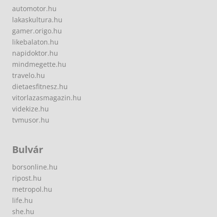
automotor.hu
lakaskultura.hu
gamer.origo.hu
likebalaton.hu
napidoktor.hu
mindmegette.hu
travelo.hu
dietaesfitnesz.hu
vitorlazasmagazin.hu
videkize.hu
tvmusor.hu
Bulvár
borsonline.hu
ripost.hu
metropol.hu
life.hu
she.hu