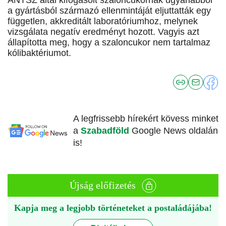
ÁNTSZ által kifogásolt szaloncukornak ugyanabból
a gyártásból származó ellenmintáját eljuttatták egy
független, akkreditált laboratóriumhoz, melynek
vizsgálata negatív eredményt hozott. Vagyis azt
állapította meg, hogy a szaloncukor nem tartalmaz
kólibaktériumot.
A legfrissebb hírekért kövess minket
a
Szabadföld
Google News oldalán
is!
Újság előfizetés
Kapja meg a legjobb történeteket a postaládájába!