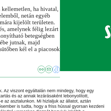
 kellemetlen, ha hivatal,
yelemből, netán egyéb
mára kijelölt területen.
s, amelynek félig lezárt
zonyítható betegségben
ébe jutnak, majd
ütőben kél el a piacosok
k. Az viszont egyáltalán nem mindegy, hogy egy
artás és az annak lezárásaként lebonyolított,
az asztalunkon. Mi hizlaljuk az állatot, aztán
sember is tudta, hogy a friss hússal gyorsan kezdeni