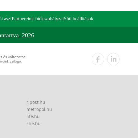
ői ászf
Partnereink
Játékszabályzat
Süti beállítások
ntartva. 2026
t és változatos
övőnk záloga.
ripost.hu
metropol.hu
life.hu
she.hu