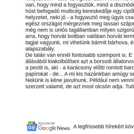
van, hogy mind a fogyasztók, mind a disznód
húst befogadó multicég kereskedője egy cipő
helyzetet, neki jó - a fogyasztó meg úgyis cs
egész országot mérgeznek meg lassan szájon 
még nem is uniós tagállamban milyen szigor
arra, hogy horvát boltban valóban horvát ter
tagjai vagyunk, mi vihetünk bármit bárhova, 
alapszabály.
De talán van ennél fontosabb szempont is. E 
állásából kiakolbólítani azt a borsodi állatorvo
a pestit is, aki - a karácsony előtti romlott b
papírokat - de... A mi kis hazánkban amúgy se
Nekünk is kéne javulnunk. Például nem venni h
szerzett valamit, de azt most olcsón adja. Tu
A legfrissebb hírekért kö