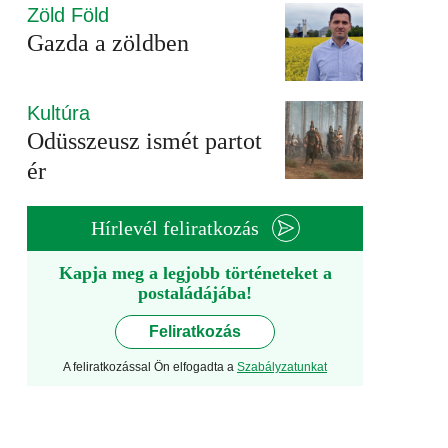
Zöld Föld
Gazda a zöldben
Kultúra
Odüsszeusz ismét partot
ér
Hírlevél feliratkozás
Kapja meg a legjobb történeteket a
postaládájába!
Feliratkozás
A feliratkozással Ön elfogadta a
Szabályzatunkat