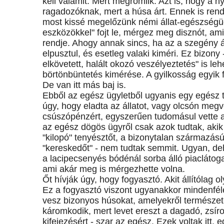
kell valamit. Mert megromlik. Azt is, hogy a 
ragadozóknak, mert a húsa árt. Ennek is rendje
most kissé megelőzünk némi állat-egészségüg
eszközökkel" fojt le, mérgez meg disznót, am
rendje. Ahogy annak sincs, ha az a szegény ál
elpusztul, és esetleg valaki kiméri. Ez bizony
elkövetett, halált okozó veszélyeztetés" is leh
börtönbüntetés kimérése. A gyilkosság egyik f
De van itt más baj is.
Ebből az egész ügyletből ugyanis egy egész
úgy, hogy eladta az állatot, vagy olcsón megv
csúszópénzért, egyszerűen tudomásul vette a
az egész dögös ügyről csak azok tudtak, akik v
"kilopó" tenyésztőt, a bizonytalan származású á
"kereskedőt" - nem tudtak semmit. Ugyan, deh
a lacipecsenyés bódénál sorba álló piaclátoga
ami akár meg is mérgezhette volna.
Őt hívják úgy, hogy fogyasztó. Akit állítólag o
Ez a fogyasztó viszont ugyanakkor mindenfél
vesz bizonyos húsokat, amelyekről természe
káromkodik, mert levet ereszt a dagadó, zsíro
kifejezésért - szar az egész. Ezek voltak itt,