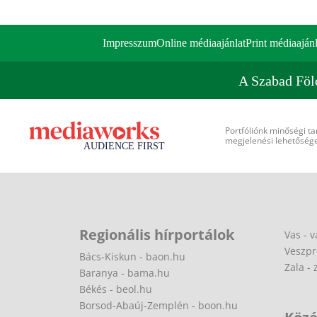
Impresszum
Online médiaajánlat
Print médiaajánl
A Szabad Föl
Portfóliónk minőségi ta
megjelenési lehetőséget
Regionális hírportálok
Vas - v
Veszpr
Bács-Kiskun - baon.hu
Zala - 
Baranya - bama.hu
Békés - beol.hu
Borsod-Abaúj-Zemplén - boon.hu