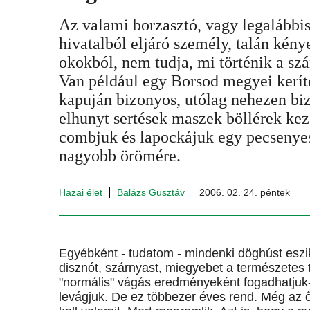
Az valami borzasztó, vagy legalábbis
hivatalból eljáró személy, talán kén
okokból, nem tudja, mi történik a szá
Van például egy Borsod megyei keríté
kapuján bizonyos, utólag nehezen bi
elhunyt sertések maszek böllérek kez
combjuk és lapockájuk egy pecsenyes
nagyobb örömére.
Hazai élet
Balázs Gusztáv
2006. 02. 24. péntek
Egyébként - tudatom - mindenki döghúst eszi
disznót, szárnyast, miegyebet a természetes t
"normális" vágás eredményeként fogadhatjuk-e 
levágjuk. De ez többezer éves rend. Még az ő