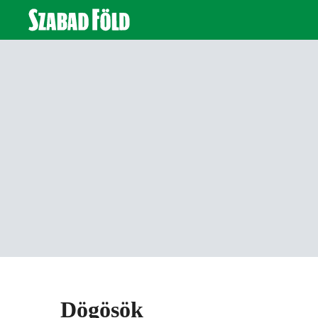
Dögösök