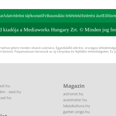
at
Adatvédelmi tájékoztató
Felhasználási feltételek
Hirdetési ászf
Előfizet
d kiadója a Mediaworks Hungary Zrt. © Minden jog fen
rtalmat jelent minden olvasó számára. Egyedülálló elérést, országos lefedettsége
 biztosít. Folyamatosan keressük az új irányokat és fejlődési lehetőségeket. Ez j
Magazin
aol.hu
ém - veol.hu
astronet.hu
zaol.hu
automotor.hu
lakaskultura.hu
gamer.origo.hu