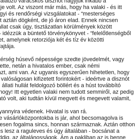
nyáladzó varacskos disznót hagyjuk inkább a
 volt. Az viszont már más, hogy ha valaki - és itt
yi és rendőrségi vizsgálatokat - "mesterséges
it aztán dögként, de jó áron elad. Ennek nincsen
lat csak úgy, tisztázatlan körülmények között
 - idézzük a büntető törvénykönyvet - "felelőtlenségből
et, amelynek retorziója két és tíz év közötti
ajtája.
 térség húsevő népessége szedte jövedelmét, vagy
ette, netán a hivatalos ember, csak némi
zt, ami van. Az ugyanis egyszerűen hihetetlen, hogy
alóságosan kifizetett forintokért - ideértve a disznót
llati hullát feldolgozó böllért és a húst továbbító
ogy! Itt egyetlen valaki nem tudott semmiről, az pedig
tó volt, aki tudtán kívül megvett és megevett valamit,
lyannyira védenek. Hivatal is van rá.
e vásárlóközpontokba is jár, ahol becsomagolva is
tesen fogalma sincs, honnan származnak. Aztán otthon
s lesz a raguleves és úgy általában - bocsánat a
 eddig, az általánosságok. Ám a pakliban az is benne