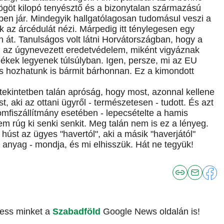
ögöt kilopó tenyésztő és a bizonytalan származású
ben jár. Mindegyik hallgatólagosan tudomásul veszi a
ak az árcédulát nézi. Márpedig itt ténylegesen egy
át. Tanulságos volt látni Horvátországban, hogy a
ú az úgynevezett eredetvédelem, miként vigyáznak
mékek legyenek túlsúlyban. Igen, persze, mi az EU
és hozhatunk is bármit bárhonnan. Ez a kimondott
tekintetben talán apróság, hogy most, azonnal kellene
st, aki az ottani ügyről - természetesen - tudott. És azt
aromfiszállítmány esetében - lepecsételte a hamis
m rúg ki senki senkit. Meg talán nem is ez a lényeg.
úst az ügyes "havertól", aki a másik "haverjától"
ti anyag - mondja, és mi elhisszük. Hát ne tegyük!
vess minket a
Szabadföld
Google News oldalán is!