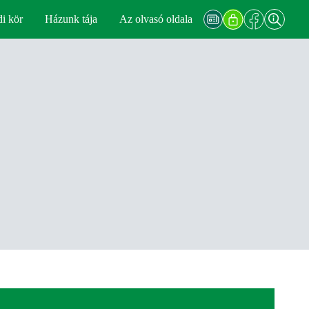
di kör
Házunk tája
Az olvasó oldala