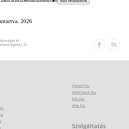
Süti beállítások
ntartva. 2026
edettséget és
 lehetőségeket. Ez
ripost.hu
metropol.hu
life.hu
she.hu
hu
hu
u
Szolgáltatás
u