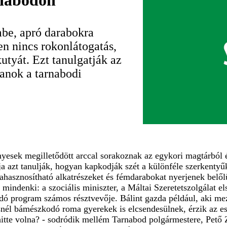
rnabodon
mbe, apró darabokra
en nincs rokonlátogatás,
tyát. Ezt tanulgatják az
lanok a tarnabodi
yesek megilletődött arccal sorakoznak az egykori magtárból é
 azt tanulják, hogyan kapkodják szét a különféle szerkentyűket 
ahasznosítható alkatrészeket és fémdarabokat nyerjenek belő
t mindenki: a szociális miniszter, a Máltai Szeretetszolgálat e
dó program számos résztvevője. Bálint gazda például, aki mez
snél bámészkodó roma gyerekek is elcsendesülnek, érzik az e
itte volna? - sodródik mellém Tarnabod polgármestere, Pető