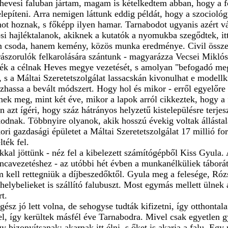
 hevesi faluban jártam, magam is kételkedtem abban, hogy a 
etelepíteni. Arra nemigen láttunk eddig példát, hogy a szocioló
ot hoznak, s főképp ilyen hamar. Tarnabodot ugyanis azért v
si hajléktalanok, akiknek a kutatók a nyomukba szegődtek, itt
 csoda, hanem kemény, közös munka eredménye. Civil összefo
rászorulók felkarolására szántunk - magyarázza Vecsei Miklós,
ék a célnak Heves megye vezetését, s amolyan "befogadó meg
 s a Máltai Szeretetszolgálat lassacskán kivonulhat e modellkí
zhassa a bevált módszert. Hogy hol és mikor - erről egyelőre 
ek meg, mint két éve, mikor a lapok arról cikkeztek, hogy a f
 azt ígéri, hogy száz hátrányos helyzetű kistelepülésre terjes
kodnak. Többnyire olyanok, akik hosszú évekig voltak állást
ri gazdasági épületet a Máltai Szeretetszolgálat 17 millió fo
ték fel.
kkal jöttünk - néz fel a kibelezett számítógépből Kiss Gyula. A
ncavezetéshez - az utóbbi hét évben a munkanélküliek táborát
ll rettegniük a díjbeszedőktől. Gyula meg a felesége, Rózsi
 helybelieket is szállító falubuszt. Most egymás mellett ülne
t.
egész jó lett volna, de sehogyse tudták kifizetni, így otthonta
l, így kerültek másfél éve Tarnabodra. Mivel csak egyetlen gy
y bizonyítsanak: akarnak itt élni, s őket is akarja a falu. Egy