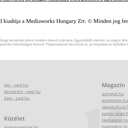
d kiadója a Mediaworks Hungary Zrt. © Minden jog fen
őségi tartalmat jelent minden olvasó számára. Egyedülálló elérést, országos lef
elenési lehetőséget biztosít. Folyamatosan keressük az új irányokat és fejlődési
Magazin
Vas - vaol.hu
Veszprém - veol.hu
astronet.hu
Zala - zaol.hu
automotor.hu
lakaskultura.
gamer.origo.
Közélet
likebalaton.h
napidoktor.h
magyarnemzet.hu