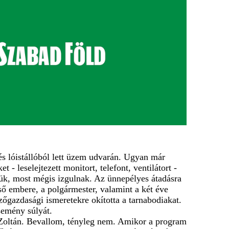
s lóistállóból lett üzem udvarán. Ugyan már
- leselejtezett monitort, telefont, ventilátort -
lük, most mégis izgulnak. Az ünnepélyes átadásra
lső embere, a polgármester, valamint a két éve
őgazdasági ismeretekre okította a tarnabodiakat.
semény súlyát.
 Zoltán. Bevallom, tényleg nem. Amikor a program