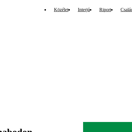
Közélet
Interjú
Riport
Csalá