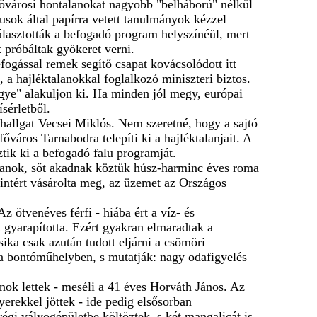
fővárosi hontalanokat nagyobb "belháború" nélkül
gusok által papírra vetett tanulmányok kézzel
álasztották a befogadó program helyszínéül, mert
 próbáltak gyökeret verni.
gással remek segítő csapat kovácsolódott itt
 a hajléktalanokkal foglalkozó miniszteri biztos.
ye" alakuljon ki. Ha minden jól megy, európai
sérletből.
hallgat Vecsei Miklós. Nem szeretné, hogy a sajtó
őváros Tarnabodra telepíti ki a hajléktalanjait. A
ztik ki a befogadó falu programját.
alanok, sőt akadnak köztük húsz-harminc éves roma
rintért vásárolta meg, az üzemet az Országos
z ötvenéves férfi - hiába ért a víz- és
 gyarapította. Ezért gyakran elmaradtak a
ka csak azután tudott eljárni a csömöri
k a bontóműhelyben, s mutatják: nagy odafigyelés
lanok lettek - meséli a 41 éves Horváth János. Az
erekkel jöttek - ide pedig elsősorban
 régi vályogépületbe költöztek, s két mangalicát is