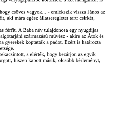
hogy csöves vagyok... - emlékszik vissza János az
, aki mára egész állatseregletet tart: csirkét,
s férfit. A Baba név tulajdonosa egy nyugdíjas
 salgótarjáni származású művész - akire az Átok és
a gyerekek koptatták a padot. Ezért is határozta
etsége.
ekacsintott, s elérték, hogy bezárjon az egyik
rgott, hiszen kapott másik, olcsóbb bérleményt,