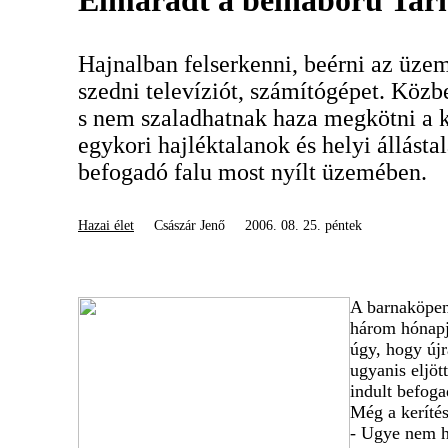
Elmaradt a belháború Ta
Hajnalban felserkenni, beérni az üze
szedni televíziót, számítógépet. Közb
s nem szaladhatnak haza megkötni a ku
egykori hajléktalanok és helyi állásta
befogadó falu most nyílt üzemében.
Hazai élet
Császár Jenő
2006. 08. 25. péntek
A barnaköpen
három hónapja
úgy, hogy újr
ugyanis eljöt
indult befoga
Még a keríté
- Ugye nem h