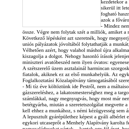
kezdetekor a
sikerül itt l
fogható haszn
azok a főváro
- Mindez nem
össze. Végre nem folytak szét a milliók, amiket a 
Következő lépésként azt szeretnék, hogy megnyerj
uniós pályázatok jóvoltából folytathatják a munkát,
Vélhetően azért, hogy valahol máshol újra alkalma
kiszagolja a dolgot. Nehogy hasonló írások jelenjen
miniszteri avatóbeszéd nem ilyen óvatos: egyenesen
A szétszerelő üzem asztalainál harmincan szorgos
fiatalok, akiknek ez az első munkahelyük. Az egyko
Foglalkoztatási Közalapítvány támogatásából szerel
- Mi tíz éve költöztünk ide Pestről, nem a máltaiso
gázszereléshez, a lakatosmesterséghez meg a targo
számlákkal, nagy megnyugvás, hogy most már nem ke
betétgyárba, miután a szeretetszolgálat megvette a
kell ehhez a munkához, s némi kézügyesség sem ár
A lepusztult gyárépülethez képest a gyáli albérlet 
egykori utcaseprőt a Menhely Alapítvány karolta fe
nagycsaládosokat vártak -, kaptak egy fél évet, hog