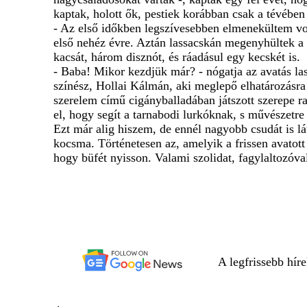
kaptak, holott ők, pestiek korábban csak a tévében
- Az első időkben legszívesebben elmenekültem vo
első nehéz évre. Aztán lassacskán megenyhültek a he
kacsát, három disznót, és ráadásul egy kecskét is.
- Baba! Mikor kezdjük már? - nógatja az avatás la
színész, Hollai Kálmán, aki meglepő elhatározásra j
szerelem című cigányballadában játszott szerepe ra
el, hogy segít a tarnabodi lurkóknak, s művészetr
Ezt már alig hiszem, de ennél nagyobb csudát is lá
kocsma. Történetesen az, amelyik a frissen avatot
hogy büfét nyisson. Valami szolidat, fagylaltozóva
A legfrissebb hír