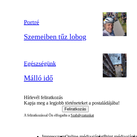
Portré
Szemeiben tűz lobog
Egészségünk
Málló idő
Hírlevél feliratkozás
Kapja meg a legjobb történeteket a postaládájába!
Feliratkozás
A feliratkozással Ön elfogadta a
Szabályzatunkat
Impresszum
Online médiaajánlat
Print médiaajánla