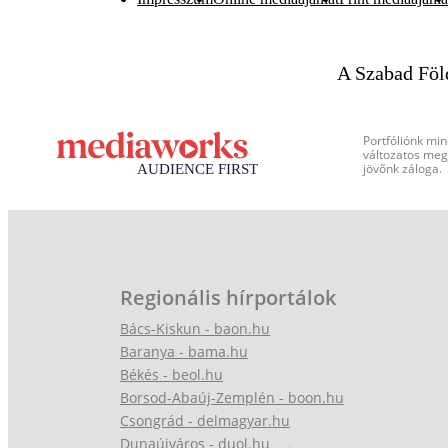
A Szabad Föl
Portfóliónk min
változatos megj
jövőnk záloga.
Regionális hírportálok
Bács-Kiskun - baon.hu
Baranya - bama.hu
Békés - beol.hu
Borsod-Abaúj-Zemplén - boon.hu
Csongrád - delmagyar.hu
Dunaújváros - duol.hu