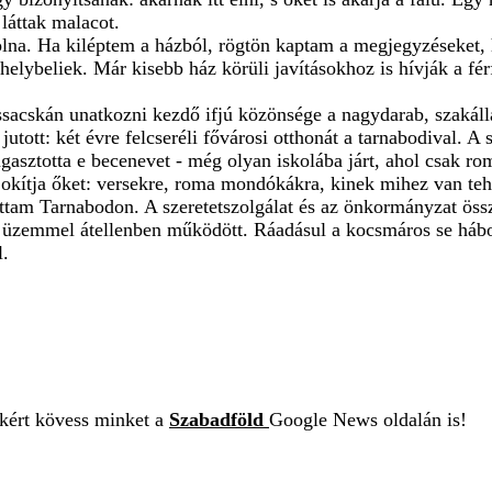
 láttak malacot.
lna. Ha kiléptem a házból, rögtön kaptam a megjegyzéseket, 
lybeliek. Már kisebb ház körüli javításokhoz is hívják a férfit
ssacskán unatkozni kezdő ifjú közönsége a nagydarab, szakálla
utott: két évre felcseréli fővárosi otthonát a tarnabodival. A
gasztotta e becenevet - még olyan iskolába járt, ahol csak rom
e okítja őket: versekre, roma mondókákra, kinek mihez van teh
ttam Tarnabodon. A szeretetszolgálat és az önkormányzat össz
t üzemmel átellenben működött. Ráadásul a kocsmáros se hábo
l.
ekért kövess minket a
Szabadföld
Google News oldalán is!