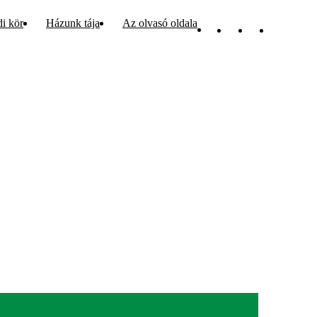
di kör
Házunk tája
Az olvasó oldala