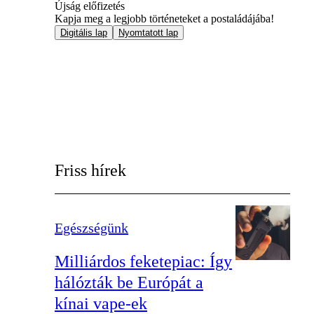
Újság előfizetés
Kapja meg a legjobb történeteket a postaládájába!
Digitális lap
Nyomtatott lap
Friss hírek
Egészségünk
Milliárdos feketepiac: Így
hálózták be Európát a
kínai vape-ek