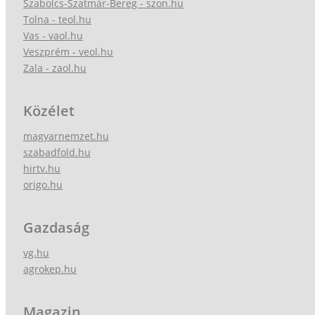
Szabolcs-Szatmár-Bereg - szon.hu
Tolna - teol.hu
Vas - vaol.hu
Veszprém - veol.hu
Zala - zaol.hu
Közélet
magyarnemzet.hu
szabadfold.hu
hirtv.hu
origo.hu
Gazdaság
vg.hu
agrokep.hu
Magazin