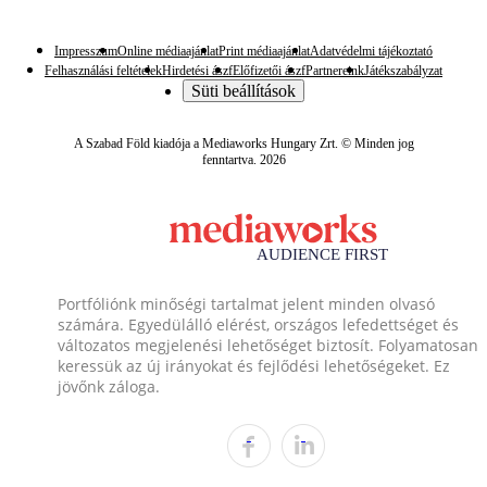
Impresszum
Online médiaajánlat
Print médiaajánlat
Adatvédelmi tájékoztató
Felhasználási feltételek
Hirdetési ászf
Előfizetői ászf
Partnereink
Játékszabályzat
Süti beállítások
A Szabad Föld kiadója a Mediaworks Hungary Zrt. © Minden jog
fenntartva. 2026
Portfóliónk minőségi tartalmat jelent minden olvasó
számára. Egyedülálló elérést, országos lefedettséget és
változatos megjelenési lehetőséget biztosít. Folyamatosan
keressük az új irányokat és fejlődési lehetőségeket. Ez
jövőnk záloga.