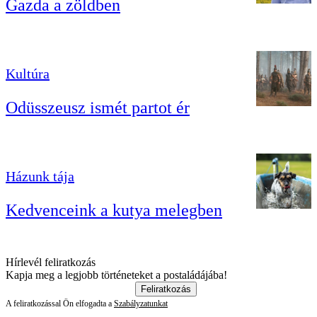
Gazda a zöldben
Kultúra
Odüsszeusz ismét partot ér
Házunk tája
Kedvenceink a kutya melegben
Hírlevél feliratkozás
Kapja meg a legjobb történeteket a postaládájába!
Feliratkozás
A feliratkozással Ön elfogadta a
Szabályzatunkat