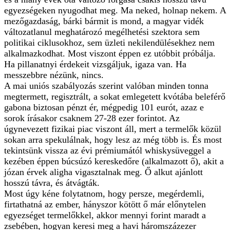
egyezségeken nyugodhat meg. Ma neked, holnap nekem. A
mezőgazdaság, bárki bármit is mond, a magyar vidék
változatlanul meghatározó megélhetési szektora sem
politikai ciklusokhoz, sem üzleti nekilendülésekhez nem
alkalmazkodhat. Most viszont éppen ez utóbbit próbálja.
Ha pillanatnyi érdekeit vizsgáljuk, igaza van. Ha
messzebbre nézünk, nincs.
A mai uniós szabályozás szerint valóban minden tonna
megtermett, regisztrált, a sokat emlegetett kvótába beleférő
gabona biztosan pénzt ér, mégpedig 101 eurót, azaz e
sorok írásakor csaknem 27-28 ezer forintot. Az
úgynevezett fizikai piac viszont áll, mert a termelők közül
sokan arra spekulálnak, hogy lesz az még több is. És most
tekintsünk vissza az évi prémiumától whiskysüveggel a
kezében éppen búcsúzó kereskedőre (alkalmazott ő), akit a
józan érvek aligha vigasztalnak meg. Ő alkut ajánlott
hosszú távra, és átvágták.
Most úgy kéne folytatnom, hogy persze, megérdemli,
firtathatná az ember, hányszor kötött ő már előnytelen
egyezséget termelőkkel, akkor mennyi forint maradt a
zsebében, hogyan keresi meg a havi háromszázezer