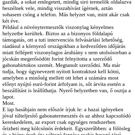
gazdák, a sokat emlegetett, mindig síró termelők oldalazva
beszélnek vele, mindig visszahívást ígérnek, aztán
sohasem csöng a telefon. Más helyzet van, mint akár csak
két éve.
Például a növénytermesztők viszonylag kényelmes
helyzetbe kerültek. Biztos az a bizonyos földalapú
támogatás, ott a tuti intervenciós felvásárlási lehetőség,
ráadásul a környező országokban a kedvezőtlen időjárás
miatt fellépett viszonylagos áruhiány s nem utolsósorban a
jócskán megerősödött forint felnyitotta a szerződő
gabonabirtokos szemét. Megtanult szerződni. Ma már
tudja, hogy úgynevezett nyitott kontraktust kell kötni,
amelyben a minőség mellett ott lehet a számára most
előnyt nyújtó euró-forint árfolyam is, sőt árvita esetén a
beszállítást is leállíthatja. Nyerő helyzetben van, ő osztja a
lapot.
Most.
E lap hasábjain nem először írjuk le: a hazai igényeken
jóval túlteljesítő gabonatermesztés és az ahhoz kapcsolódó
kereskedelem, az export csak egységes rendszerben
őrizheti meg kölcsönös érdekeit. Egyszerűbben: a fölösleg
és a hiány évek óta változó forgása csakis hosszú távú