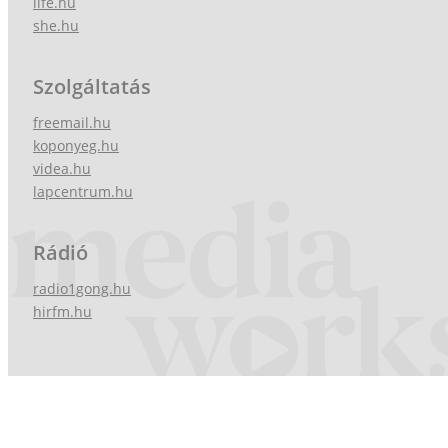
life.hu
she.hu
Szolgáltatás
freemail.hu
koponyeg.hu
videa.hu
lapcentrum.hu
Rádió
radio1gong.hu
hirfm.hu