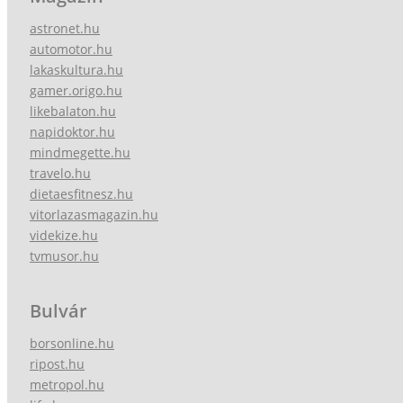
astronet.hu
automotor.hu
lakaskultura.hu
gamer.origo.hu
likebalaton.hu
napidoktor.hu
mindmegette.hu
travelo.hu
dietaesfitnesz.hu
vitorlazasmagazin.hu
videkize.hu
tvmusor.hu
Bulvár
borsonline.hu
ripost.hu
metropol.hu