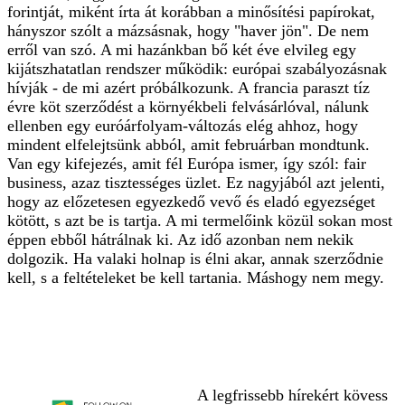
forintját, miként írta át korábban a minősítési papírokat,
hányszor szólt a mázsásnak, hogy "haver jön". De nem
erről van szó. A mi hazánkban bő két éve elvileg egy
kijátszhatatlan rendszer működik: európai szabályozásnak
hívják - de mi azért próbálkozunk. A francia paraszt tíz
évre köt szerződést a környékbeli felvásárlóval, nálunk
ellenben egy euróárfolyam-változás elég ahhoz, hogy
mindent elfelejtsünk abból, amit februárban mondtunk.
Van egy kifejezés, amit fél Európa ismer, így szól: fair
business, azaz tisztességes üzlet. Ez nagyjából azt jelenti,
hogy az előzetesen egyezkedő vevő és eladó egyezséget
kötött, s azt be is tartja. A mi termelőink közül sokan most
éppen ebből hátrálnak ki. Az idő azonban nem nekik
dolgozik. Ha valaki holnap is élni akar, annak szerződnie
kell, s a feltételeket be kell tartania. Máshogy nem megy.
A legfrissebb hírekért kövess