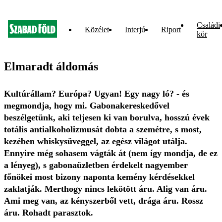
Családi
Közélet
Interjú
Riport
kör
Elmaradt áldomás
Kultúrállam? Európa? Ugyan! Egy nagy ló? - és
megmondja, hogy mi. Gabonakereskedővel
beszélgetünk, aki teljesen ki van borulva, hosszú évek
totális antialkoholizmusát dobta a szemétre, s most,
kezében whiskysüveggel, az egész világot utálja.
Ennyire még sohasem vágták át (nem így mondja, de ez
a lényeg), s gabonaüzletben érdekelt nagyember
főnökei most bizony naponta kemény kérdésekkel
zaklatják. Merthogy nincs lekötött áru. Alig van áru.
Ami meg van, az kényszerből vett, drága áru. Rossz
áru. Rohadt parasztok.