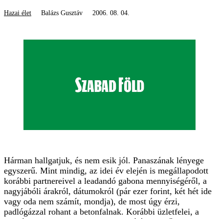
Hazai élet
Balázs Gusztáv
2006. 08. 04.
Hárman hallgatjuk, és nem esik jól. Panaszának lényege
egyszerű. Mint mindig, az idei év elején is megállapodott
korábbi partnereivel a leadandó gabona mennyiségéről, a
nagyjábóli árakról, dátumokról (pár ezer forint, két hét ide
vagy oda nem számít, mondja), de most úgy érzi,
padlógázzal rohant a betonfalnak. Korábbi üzletfelei, a