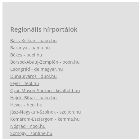
Regionális hírportálok
Bács-Kiskun - baon.hu
Baranya - bama.hu
Békés - beol.hu
Borsod-Abaúj-Zemplén - boon.hu
Csongrád - delmagyar.hu
Dunaújváros - duol.hu
Fejér - feol.hu
Győr-Moson-Sopron - kisalfold.hu
Hajdú-Bihar - haon.hu
Heves - heol.hu
Jász-Nagykun-Szolnok - szoljon.hu
Komárom-Esztergom - kemma.hu
Nógrád - nool.hu
Somogy - sonline.hu