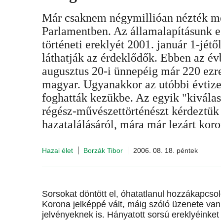
Már csaknem négymillióan nézték me
Parlamentben. Az államalapításunk e
történeti ereklyét 2001. január 1-jét
láthatják az érdeklődők. Ebben az év
augusztus 20-i ünnepéig már 220 ez
magyar. Ugyanakkor az utóbbi évtize
foghatták kezükbe. Az egyik "kivála
régész-művészettörténészt kérdeztük
hazatalálásáról, mára már lezárt koro
Hazai élet
Borzák Tibor
2006. 08. 18. péntek
Sorsokat döntött el, óhatatlanul hozzákapcsol
Korona jelképpé vált, máig szóló üzenete van
jelvényeknek is. Hányatott sorsú ereklyéinke