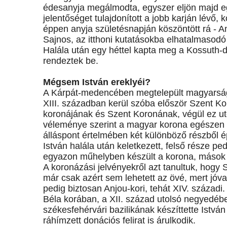
édesanyja megálmodta, egyszer eljön majd eg
jelentőséget tulajdonított a jobb karján lévő
éppen anyja születésnapján köszöntött rá - 
Sajnos, az itthoni kutatásokba elhatalmasod
Halála után egy héttel kapta meg a Kossuth-
rendeztek be.
Mégsem István ereklyéi?
A Kárpát-medencében megtelepült magyarság 
XIII. században kerül szóba először Szent Ko
koronájának és Szent Koronának, végül ez ut
véleménye szerint a magyar korona egészen biz
álláspont értelmében két különböző részből ép
István halála után keletkezett, felső része p
egyazon műhelyben készült a korona, mások 
A koronázási jelvényekről azt tanultuk, hogy
már csak azért sem lehetett az övé, mert jóv
pedig biztosan Anjou-kori, tehát XIV. századi.
Béla korában, a XII. század utolsó negyedében
székesfehérvári bazilikának készíttette István
ráhímzett donációs felirat is árulkodik.