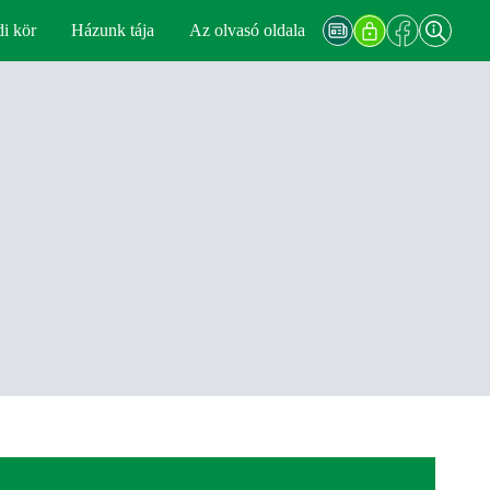
di kör
Házunk tája
Az olvasó oldala