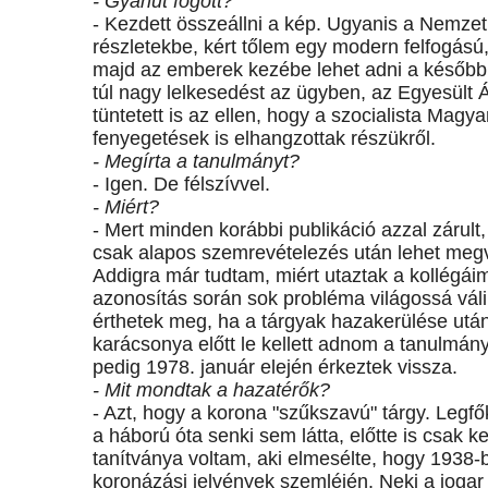
- Gyanút fogott?
- Kezdett összeállni a kép. Ugyanis a Nemzet
részletekbe, kért tőlem egy modern felfogású
majd az emberek kezébe lehet adni a későbbi
túl nagy lelkesedést az ügyben, az Egyesült
tüntetett is az ellen, hogy a szocialista Magy
fenyegetések is elhangzottak részükről.
- Megírta a tanulmányt?
- Igen. De félszívvel.
- Miért?
- Mert minden korábbi publikáció azzal zárul
csak alapos szemrevételezés után lehet megvál
Addigra már tudtam, miért utaztak a kollégái
azonosítás során sok probléma világossá vál
érthetek meg, ha a tárgyak hazakerülése ut
karácsonya előtt le kellett adnom a tanulmán
pedig 1978. január elején érkeztek vissza.
- Mit mondtak a hazatérők?
- Azt, hogy a korona "szűkszavú" tárgy. Legfő
a háború óta senki sem látta, előtte is csak
tanítványa voltam, aki elmesélte, hogy 1938-b
koronázási jelvények szemléjén. Neki a jogar