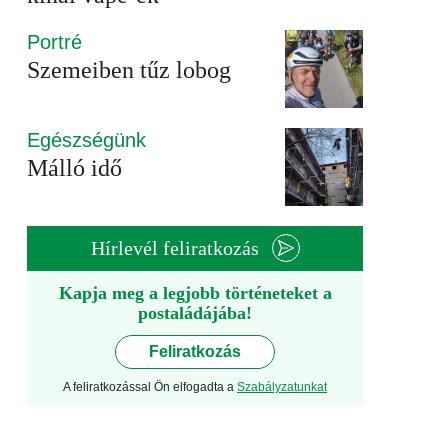
Portré
Szemeiben tűz lobog
Egészségünk
Málló idő
Hírlevél feliratkozás
Kapja meg a legjobb történeteket a
postaládájába!
Feliratkozás
A feliratkozással Ön elfogadta a
Szabályzatunkat