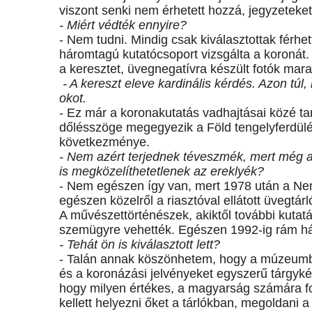
viszont senki nem érhetett hozzá, jegyzeteket
- Miért védték ennyire?
- Nem tudni. Mindig csak kiválasztottak férhe
háromtagú kutatócsoport vizsgálta a koronát. 
a keresztet, üvegnegatívra készült fotók mara
- A kereszt eleve kardinális kérdés. Azon túl
okot.
- Ez már a koronakutatás vadhajtásai közé tart
dőlésszöge megegyezik a Föld tengelyferdül
következménye.
- Nem azért terjednek téveszmék, mert még 
is megközelíthetetlenek az ereklyék?
- Nem egészen így van, mert 1978 után a N
egészen közelről a riasztóval ellátott üvegtár
A művészettörténészek, akiktől további kutatá
szemügyre vehették. Egészen 1992-ig rám hár
- Tehát ön is kiválasztott lett?
- Talán annak köszönhetem, hogy a múzeumba
és a koronázási jelvényeket egyszerű tárgykén
hogy milyen értékes, a magyarság számára fo
kellett helyezni őket a tárlókban, megoldani a