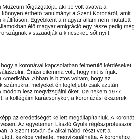
i Múzeum főigazgatója, aki be volt avatva a
, könnyen érthető tanulmányt a Szent Koronáról, amit
 kiállításon. Egyébként a magyar állam nem mutatott
 Államokban élő magyar emigráció egy része pedig még
arországnak visszaadják a kincseket, sőt nyílt
t, hogy a koronával kapcsolatban felmerülő kérdéseket
aszolni. Óriási dilemma volt, hogy mit is írjak.
m Amerikába. Abban is biztos voltam, hogy az
ik számukra, melyeket én legfeljebb csak azután
án módom lesz megvizsgálni őket. De nekem 1977
yt, a kollégáim karácsonykor, a koronázási ékszerek
képp az eredetiségét kellett megállapítaniuk. A koronát
 kevesen. Az egyetemen László Gyula régészprofesszor
an, a Szent István-év alkalmából részt vett a
 jutott, kezébe vehette, megvizsgálhatta. A koronához