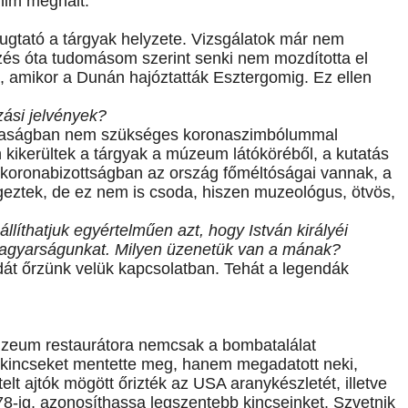
chim meghalt.
gtató a tárgyak helyzete. Vizsgálatok már nem
ezés óta tudomásom szerint senki nem mozdította el
t, amikor a Dunán hajóztatták Esztergomig. Ez ellen
ási jelvények?
ársaságban nem szükséges koronaszimbólummal
 kikerültek a tárgyak a múzeum látóköréből, a kutatás
új koronabizottságban az ország főméltóságai vannak, a
ztek, de ez nem is csoda, hiszen muzeológus, ötvös,
llíthatjuk egyértelműen azt, hogy István királyéi
ti magyarságunkat. Milyen üzenetük van a mának?
dát őrzünk velük kapcsolatban. Tehát a legendák
úzeum restaurátora nemcsak a bombatalálat
-kincseket mentette meg, hanem megadatott neki,
lt ajtók mögött őrizték az USA aranykészletét, illetve
8-ig, azonosíthassa legszentebb kincseinket. Szvetnik