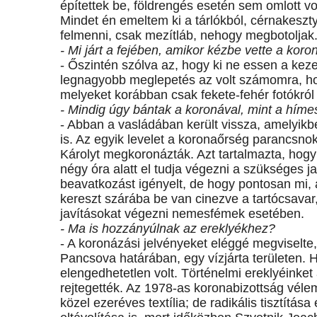
építettek be, földrengés esetén sem omlott voln
Mindet én emeltem ki a tárlókból, cérnakes
felmenni, csak mezítláb, nehogy megbotoljak
- Mi járt a fejében, amikor kézbe vette a koro
- Őszintén szólva az, hogy ki ne essen a kezem
legnagyobb meglepetés az volt számomra, h
melyeket korábban csak fekete-fehér fotókról
- Mindig úgy bántak a koronával, mint a híme
- Abban a vasládában került vissza, amelyikbe
is. Az egyik levelet a koronaőrség parancsnok
Károlyt megkoronázták. Azt tartalmazta, hogy 
négy óra alatt el tudja végezni a szükséges j
beavatkozást igényelt, de hogy pontosan mi, 
kereszt szárába be van cinezve a tartócsavar
javításokat végezni nemesfémek esetében.
- Ma is hozzányúlnak az ereklyékhez?
- A koronázási jelvényeket eléggé megviselte
Pancsova határában, egy vízjárta területen. 
elengedhetetlen volt. Történelmi ereklyéink
rejtegették. Az 1978-as koronabizottság véle
közel ezeréves textília; de radikális tisztítás