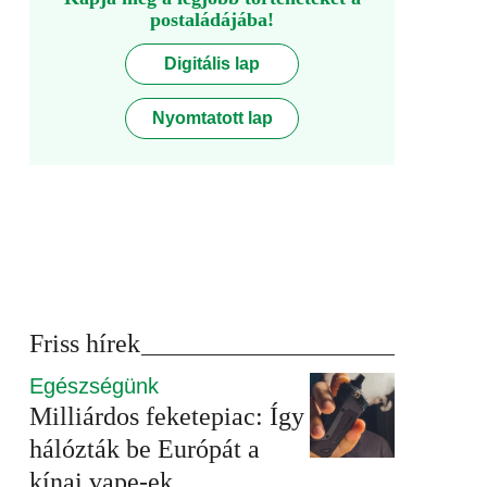
postaládájába!
Digitális lap
Nyomtatott lap
Friss hírek
Egészségünk
Milliárdos feketepiac: Így
hálózták be Európát a
kínai vape-ek