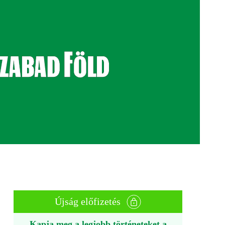
Újság előfizetés
Kapja meg a legjobb történeteket a