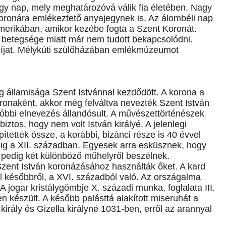
y nap, mely meghatározóvá válik fia életében. Nagy
, koronára emlékeztető anyajegynek is. Az álombéli nap
Amerikában, amikor kezébe fogta a Szent Koronát.
ó betegsége miatt már nem tudott bekapcsolódni.
díjat. Mélykúti szülőházában emlékmúzeumot
államisága Szent Istvánnal kezdődött. A korona a
ronaként, akkor még felváltva nevezték Szent István
óbbi elnevezés állandósult. A művészettörténészek
tos, hogy nem volt István királyé. A jelenlegi
ítették össze, a korábbi, bizánci része is 40 évvel
edig a XII. században. Egyesek arra esküsznek, hogy
pedig két különböző műhelyről beszélnek.
 Szent István koronázásához használták őket. A kard
al későbbről, a XVI. századból való. Az országalma
 A jogar kristálygömbje X. századi munka, foglalata III.
 készült. A később palásttá alakított miseruhát a
 király és Gizella királyné 1031-ben, erről az arannyal