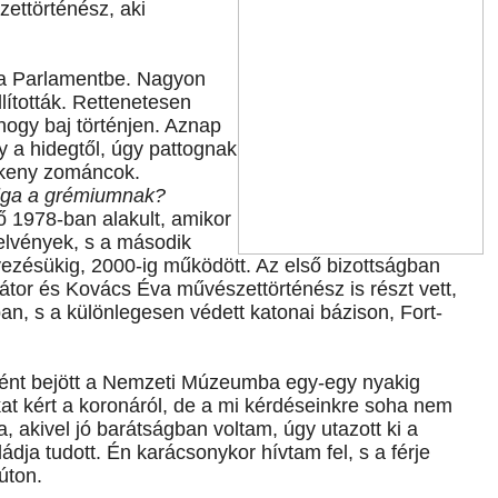
ettörténész, aki
k a Parlamentbe. Nagyon
lították. Rettenetesen
hogy baj történjen. Aznap
y a hidegtől, úgy pattognak
ékeny zománcok.
dolga a grémiumnak?
ő 1978-ban alakult, amikor
elvények, s a második
elyezésükig, 2000-ig működött. Az első bizottságban
átor és Kovács Éva művészettörténész is részt vett,
n, s a különlegesen védett katonai bázison, Fort-
nként bejött a Nemzeti Múzeumba egy-egy nyakig
kat kért a koronáról, de a mi kérdéseinkre soha nem
a, akivel jó barátságban voltam, úgy utazott ki a
ádja tudott. Én karácsonykor hívtam fel, s a férje
úton.