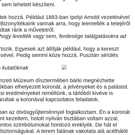
 sem lehetett készíteni.
ttek hozzá. Például 1883-ban Ipolyi Arnold vezetésével
Bizonyítékaink vannak arra, hogy leemelték a tetejéről
dtak ránk a műveletről.
, hogy levették vagy sem, ferdesége találgatásokra ad
ozik. Egyesek azt állítják például, hogy a kereszt
ésével. Pedig semmi köze hozzá. Pusztán sérülés
a kutatóknak
emzeti Múzeum dísztermében bárki megnézhette
lókban elhelyezett koronát, a jelvényeket és a palástot.
si eredményeket reméltünk, a tárlóból kivéve is
ultak a koronával kapcsolatos feladatok.
n az ötvösgyűjteménnyel foglalkoztam. Én a koronát
t kezeltem, holott nyilván tisztában voltam azzal,
ntos szimbólumokat hordozó ereklyék. De hát el
 biztonságukat. A terem falának vakolata alá acélhálót