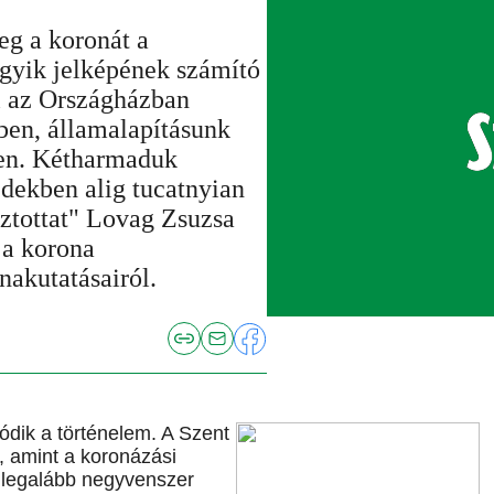
g a koronát a
gyik jelképének számító
ől az Országházban
ben, államalapításunk
ren. Kétharmaduk
dekben alig tucatnyian
sztottat" Lovag Zsuzsa
 a korona
nakutatásairól.
ódik a történelem. A Szent
, amint a koronázási
t legalább negyvenszer