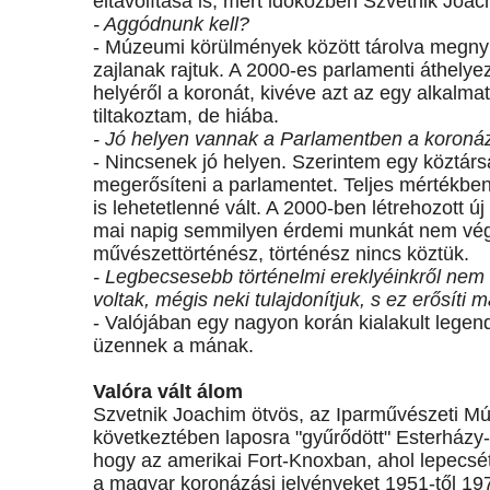
eltávolítása is, mert időközben Szvetnik Joa
- Aggódnunk kell?
- Múzeumi körülmények között tárolva megnyu
zajlanak rajtuk. A 2000-es parlamenti áthely
helyéről a koronát, kivéve azt az egy alkalma
tiltakoztam, de hiába.
- Jó helyen vannak a Parlamentben a koronáz
- Nincsenek jó helyen. Szerintem egy közt
megerősíteni a parlamentet. Teljes mértékben
is lehetetlenné vált. A 2000-ben létrehozott 
mai napig semmilyen érdemi munkát nem vége
művészettörténész, történész nincs köztük.
- Legbecsesebb történelmi ereklyéinkről nem á
voltak, mégis neki tulajdonítjuk, s ez erősí
- Valójában egy nagyon korán kialakult legen
üzennek a mának.
Valóra vált álom
Szvetnik Joachim ötvös, az Iparművészeti M
következtében laposra "gyűrődött" Esterházy
hogy az amerikai Fort-Knoxban, ahol lepecséte
a magyar koronázási jelvényeket 1951-től 197