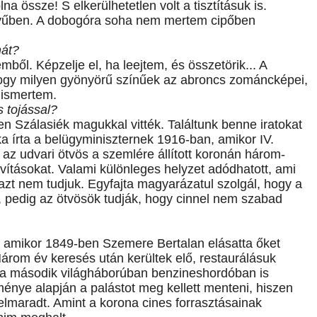
a össze! S elkerülhetetlen volt a tisztításuk is.
ztyűben. A dobogóra soha nem mertem cipőben
.
nát?
ből. Képzelje el, ha leejtem, és összetörik... A
ogy milyen gyönyörű színűek az abroncs zománcképei,
 ismertem.
s tojással?
n Szálasiék magukkal vitték. Találtunk benne iratokat
a írta a belügyminiszternek 1916-ban, amikor IV.
az udvari ötvös a szemlére állított koronán három-
avításokat. Valami különleges helyzet adódhatott, ami
azt nem tudjuk. Egyfajta magyarázatul szolgál, hogy a
, pedig az ötvösök tudják, hogy cinnel nem szabad
, amikor 1849-ben Szemere Bertalan elásatta őket
Három év keresés után kerültek elő, restaurálásuk
et a második világháborúban benzineshordóban is
ménye alapján a palástot meg kellett menteni, hiszen
a elmaradt. Amint a korona cines forrasztásainak