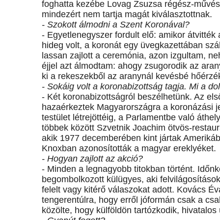
foghatta kezébe Lovag Zsuzsa régész-művész
mindezért nem tartja magát kiválasztottnak.
- Szokott álmodni a Szent Koronával?
- Egyetlenegyszer fordult elő: amikor átvitté
hideg volt, a koronát egy üvegkazettában szál
lassan zajlott a ceremónia, azon izgultam, ne
éjjel azt álmodtam: ahogy zsugorodik az aran
ki a rekeszekből az aranynál kevésbé hőérz
- Sokáig volt a koronabizottság tagja. Mi a 
- Két koronabizottságról beszélhetünk. Az els
hazaérkeztek Magyarországra a koronázási j
testület létrejöttéig, a Parlamentbe való áth
többek között Szvetnik Joachim ötvös-restaur
akik 1977 decemberében kint jártak Amerikába
Knoxban azonosították a magyar ereklyéket.
- Hogyan zajlott az akció?
- Minden a legnagyobb titokban történt. Idő
begombolkozott külügyes, aki felvilágosításo
felelt vagy kitérő válaszokat adott. Kovács Év
tengerentúlra, hogy erről jóformán csak a csal
közölte, hogy külföldön tartózkodik, hivatalos 