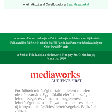
A feliratkozással Ön elfogadta a
Szabályzatunkat
Impresszum
Online médiaajánlat
Print médiaajánlat
Adatvédelmi tájékoztató
Felhasználási feltételek
Hirdetési ászf
Előfizetői ászf
Partnereink
Játékszabályzat
Süti beállítások
A Szabad Föld kiadója a Mediaworks Hungary Zrt. © Minden jog
fenntartva. 2026
Portfóliónk minőségi tartalmat jelent minden
olvasó számára. Egyedülálló elérést, országos
lefedettséget és változatos megjelenési
lehetőséget biztosít. Folyamatosan keressük az
új irányokat és fejlődési lehetőségeket. Ez jövőnk
záloga.