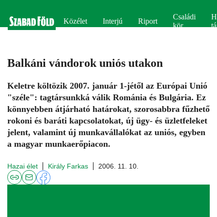
Családi
H
Közélet
Interjú
Riport
kör
tá
Balkáni vándorok uniós utakon
Keletre költözik 2007. január 1-jétől az Európai Unió
"széle": tagtársunkká válik Románia és Bulgária. Ez
könnyebben átjárható határokat, szorosabbra fűzhető
rokoni és baráti kapcsolatokat, új ügy- és üzletfeleket
jelent, valamint új munkavállalókat az uniós, egyben
a magyar munkaerőpiacon.
Hazai élet
Király Farkas
2006. 11. 10.