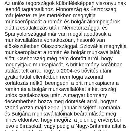
Az uniós tagországok különféleképpen viszonyulnak
leendő tagtársaikhoz. Finnország és Észtország
már jelezte: teljes mértékben megnyitja
munkaerőpiacát a román és bolgár állampolgárok
előtt a csatlakozás után. Németországgal és
Spanyolországgal már van megállapodásuk a
munkavállalásra vonatkozóan, hasonló van
előkészületben Olaszországgal. Szlovákia megnyitja
munkaerőpiacát a román és bolgár munkavállalók
előtt. Csehország még nem döntött arról, hogy
megnyitja-e munkapiacát. A brit kormány korábban
utalást tett arra, hogy, a 2004-es bővítés utáni
gyakorlattal ellentétben nem fogja azonnal
korlátozás nélkül beengedni a brit munkapiacra a
román és a bolgár munkavállalókat a két ország
uniós csatlakozása után. A magyar kormány
decemberben hozza meg döntését arról, hogyan
szabályozza majd 2007. január elsejétől Románia
és Bulgária munkavállalóinak beáramlását: még
nincs eldöntve, hogy megőrzi a jelenleg érvényben
lévő előírásokat, vagy pedig a Nagy-Britannia által is