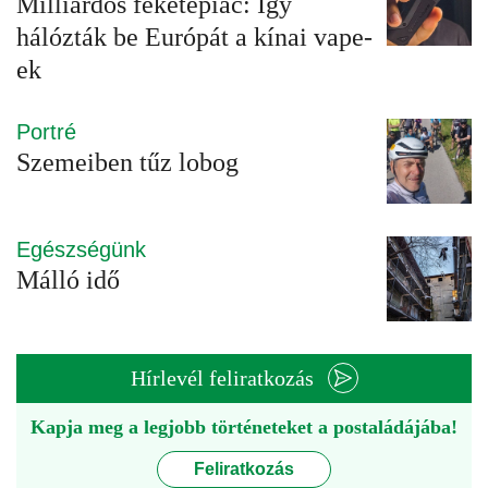
Milliárdos feketepiac: Így
hálózták be Európát a kínai vape-
ek
Portré
Szemeiben tűz lobog
Egészségünk
Málló idő
Hírlevél feliratkozás
Kapja meg a legjobb történeteket a postaládájába!
Feliratkozás