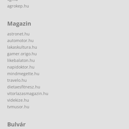
agrokep.hu
Magazin
astronet.hu
automotor.hu
lakaskultura.hu
gamer.origo.hu
likebalaton.hu
napidoktor.hu
mindmegette.hu
travelo.hu
dietaesfitnesz.hu
vitorlazasmagazin.hu
videkize.hu
tvmusor.hu
Bulvár