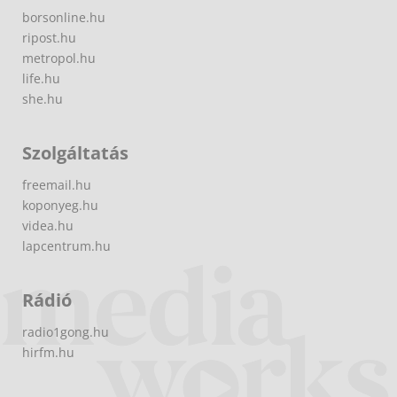
borsonline.hu
ripost.hu
metropol.hu
life.hu
she.hu
Szolgáltatás
freemail.hu
koponyeg.hu
videa.hu
lapcentrum.hu
Rádió
radio1gong.hu
hirfm.hu