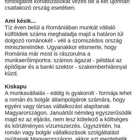
fontolgatott korlátozásokat vezeti be a két újonnan
csatlakozó ország esetében.
Ami késik...
Tíz éven belül a Romániában munkát vállaló
külföldiek száma meghaladja majd a határon túl
dolgozó románokét - véli a szomszédos ország
miniszterelnöke. Ugyanakkor elismerte, hogy
Románia már most is rászorulna a
munkaerőimportra: számos ágazat - például az
építőipar és a banki szektor - szakemberhiánnyal
küzd.
Kiskapu
A munkavállalás - eddig is gyakorolt - formája lehet
a román és bolgár állampolgárok számára, hogy
egyéni vagy társas vállalkozást alapítanak
Magyarországon. Januártól némileg egyszerűsödik
majd ez az eljárás, nem lesz kötelező a költséges
és körülményes vízumszerzés. Úgyszintén, ha
román vagy bolgár vállalkozások szolgáltatást
nyújtanak Magyarországon, akkor azt megtehetik