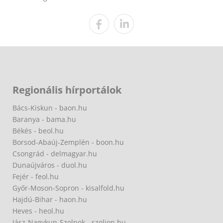
Regionális hírportálok
Bács-Kiskun - baon.hu
Baranya - bama.hu
Békés - beol.hu
Borsod-Abaúj-Zemplén - boon.hu
Csongrád - delmagyar.hu
Dunaújváros - duol.hu
Fejér - feol.hu
Győr-Moson-Sopron - kisalfold.hu
Hajdú-Bihar - haon.hu
Heves - heol.hu
Jász-Nagykun-Szolnok - szoljon.hu