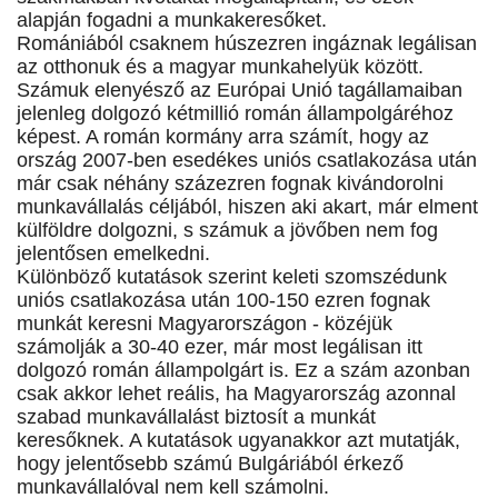
alapján fogadni a munkakeresőket.
Romániából csaknem húszezren ingáznak legálisan
az otthonuk és a magyar munkahelyük között.
Számuk elenyésző az Európai Unió tagállamaiban
jelenleg dolgozó kétmillió román állampolgáréhoz
képest. A román kormány arra számít, hogy az
ország 2007-ben esedékes uniós csatlakozása után
már csak néhány százezren fognak kivándorolni
munkavállalás céljából, hiszen aki akart, már elment
külföldre dolgozni, s számuk a jövőben nem fog
jelentősen emelkedni.
Különböző kutatások szerint keleti szomszédunk
uniós csatlakozása után 100-150 ezren fognak
munkát keresni Magyarországon - közéjük
számolják a 30-40 ezer, már most legálisan itt
dolgozó román állampolgárt is. Ez a szám azonban
csak akkor lehet reális, ha Magyarország azonnal
szabad munkavállalást biztosít a munkát
keresőknek. A kutatások ugyanakkor azt mutatják,
hogy jelentősebb számú Bulgáriából érkező
munkavállalóval nem kell számolni.