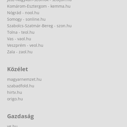
Komárom-Esztergom - kemma.hu
Nógrád - nool.hu
Somogy - sonline.hu
Szabolcs-Szatmár-Bereg - szon.hu
Tolna - teol.hu
Vas - vaol.hu
Veszprém - veol.hu
Zala - zaol.hu
Közélet
magyarnemzet.hu
szabadfold.hu
hirtv.hu
origo.hu
Gazdaság
vg.hu