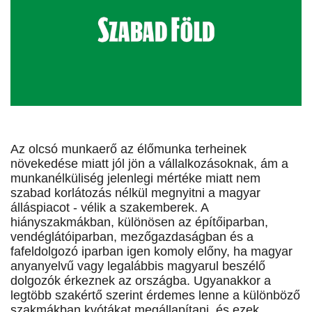
Az olcsó munkaerő az élőmunka terheinek
növekedése miatt jól jön a vállalkozásoknak, ám a
munkanélküliség jelenlegi mértéke miatt nem
szabad korlátozás nélkül megnyitni a magyar
álláspiacot - vélik a szakemberek. A
hiányszakmákban, különösen az építőiparban,
vendéglátóiparban, mezőgazdaságban és a
fafeldolgozó iparban igen komoly előny, ha magyar
anyanyelvű vagy legalábbis magyarul beszélő
dolgozók érkeznek az országba. Ugyanakkor a
legtöbb szakértő szerint érdemes lenne a különböző
szakmákban kvótákat megállapítani, és ezek