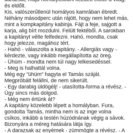
és eldőlt.
Kis, valószerűtlenül homályos kamrában ébredt.
Néhány másodperc után rájött, hogy nem lehet más,
mint a kompkapitány kabinja. Fájt a feje, sajgott a
karja, alig bírt mozdulni. Felült fektéből. A sarokban
a kapitányt vélte felfedezni. Hahó, mondta, csak
hogy jelezze, magához tért.
- Hahó - válaszolta a kapitány. - Allergiás vagy -
kérdezte, vagy inkább megállapította az öreg.
- Ühüm - mondta nem túl nagy lelkesedéssel.
- Meg is halhattál volna.
Még egy "ühüm" hagyta el Tamás száját.
Megpróbált felállni, de nem sikerült.
- Egy darabig üldögélj! - utasította-forma a révész. -
Úgy sincs más dolgod.
- Még nem értünk át?
A kapitány közelebb lépett a homályban. Fura,
gondolta Tamás, mintha nem is az inge volna
csíkos, inkább a testén húzódnának végig a sávok.
Bizonyára a méreg hatására látja így.
- A darazsak az enyémek - zümmögte a révész. - A