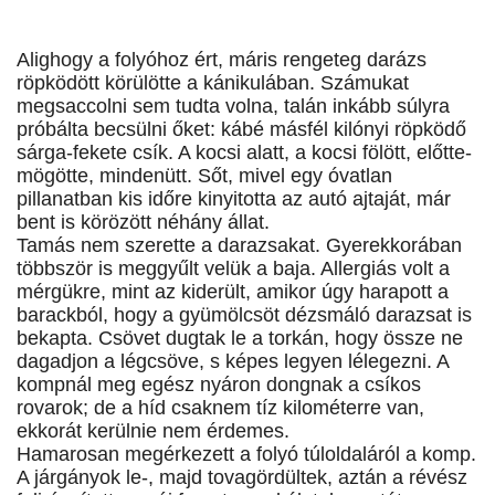
Alighogy a folyóhoz ért, máris rengeteg darázs
röpködött körülötte a kánikulában. Számukat
megsaccolni sem tudta volna, talán inkább súlyra
próbálta becsülni őket: kábé másfél kilónyi röpködő
sárga-fekete csík. A kocsi alatt, a kocsi fölött, előtte-
mögötte, mindenütt. Sőt, mivel egy óvatlan
pillanatban kis időre kinyitotta az autó ajtaját, már
bent is körözött néhány állat.
Tamás nem szerette a darazsakat. Gyerekkorában
többször is meggyűlt velük a baja. Allergiás volt a
mérgükre, mint az kiderült, amikor úgy harapott a
barackból, hogy a gyümölcsöt dézsmáló darazsat is
bekapta. Csövet dugtak le a torkán, hogy össze ne
dagadjon a légcsöve, s képes legyen lélegezni. A
kompnál meg egész nyáron dongnak a csíkos
rovarok; de a híd csaknem tíz kilométerre van,
ekkorát kerülnie nem érdemes.
Hamarosan megérkezett a folyó túloldaláról a komp.
A járgányok le-, majd tovagördültek, aztán a révész