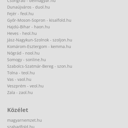
Csongrád - delmagyar.hu
Dunaújváros - duol.hu
Fejér - feol.hu
Győr-Moson-Sopron - kisalfold.hu
Hajdú-Bihar - haon.hu
Heves - heol.hu
Jász-Nagykun-Szolnok - szoljon.hu
Komárom-Esztergom - kemma.hu
Nógrád - nool.hu
Somogy - sonline.hu
Szabolcs-Szatmár-Bereg - szon.hu
Tolna - teol.hu
Vas - vaol.hu
Veszprém - veol.hu
Zala - zaol.hu
Közélet
magyarnemzet.hu
szabadfold.hu