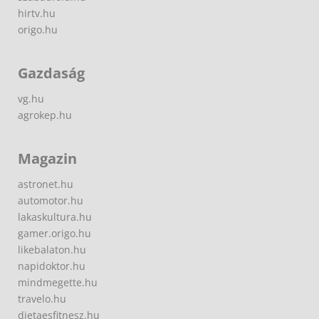
hirtv.hu
origo.hu
Gazdaság
vg.hu
agrokep.hu
Magazin
astronet.hu
automotor.hu
lakaskultura.hu
gamer.origo.hu
likebalaton.hu
napidoktor.hu
mindmegette.hu
travelo.hu
dietaesfitnesz.hu