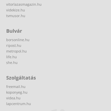
vitorlazasmagazin.hu
videkize.hu
tvmusor.hu
Bulvár
borsonline.hu
ripost.hu
metropol.hu
life.hu
she.hu
Szolgáltatás
freemail.hu
koponyeg.hu
videa.hu
lapcentrum.hu