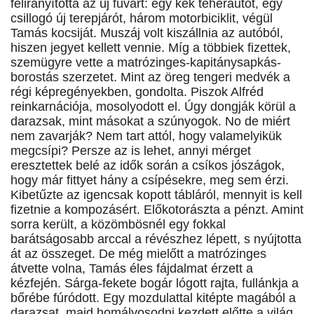
felirányította az új fuvart: egy kék teherautót, egy
csillogó új terepjárót, három motorbiciklit, végül
Tamás kocsiját. Muszáj volt kiszállnia az autóból,
hiszen jegyet kellett vennie. Míg a többiek fizettek,
szemügyre vette a matrózinges-kapitánysapkás-
borostás szerzetet. Mint az öreg tengeri medvék a
régi képregényekben, gondolta. Piszok Alfréd
reinkarnációja, mosolyodott el. Úgy dongják körül a
darazsak, mint másokat a szúnyogok. No de miért
nem zavarják? Nem tart attól, hogy valamelyikük
megcsípi? Persze az is lehet, annyi mérget
eresztettek belé az idők során a csíkos jószágok,
hogy már fittyet hány a csípésekre, meg sem érzi.
Kibetűzte az igencsak kopott tábláról, mennyit is kell
fizetnie a kompozásért. Előkotorászta a pénzt. Amint
sorra került, a közömbösnél egy fokkal
barátságosabb arccal a révészhez lépett, s nyújtotta
át az összeget. De még mielőtt a matrózinges
átvette volna, Tamás éles fájdalmat érzett a
kézfején. Sárga-fekete bogár lógott rajta, fullánkja a
bőrébe fúródott. Egy mozdulattal kitépte magából a
darazsat, majd homályosodni kezdett előtte a világ,