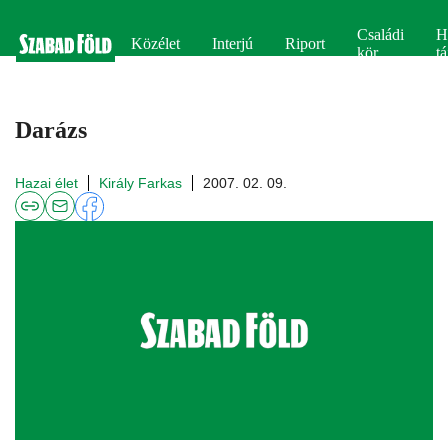
Családi
H
Közélet
Interjú
Riport
kör
tá
Darázs
Hazai élet
Király Farkas
2007. 02. 09.