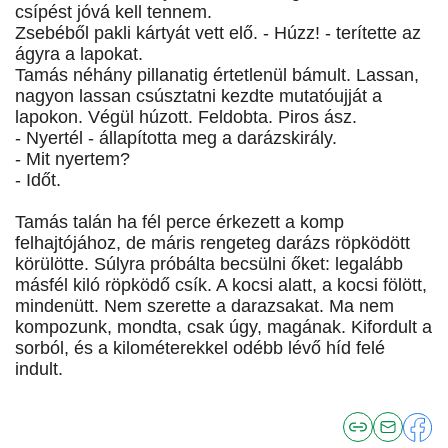
csípést jóvá kell tennem.
Zsebéből pakli kártyát vett elő. - Húzz! - terítette az
ágyra a lapokat.
Tamás néhány pillanatig értetlenül bámult. Lassan,
nagyon lassan csúsztatni kezdte mutatóujját a
lapokon. Végül húzott. Feldobta. Piros ász.
- Nyertél - állapította meg a darázskirály.
- Mit nyertem?
- Időt.
Tamás talán ha fél perce érkezett a komp
felhajtójához, de máris rengeteg darázs röpködött
körülötte. Súlyra próbálta becsülni őket: legalább
másfél kiló röpködő csík. A kocsi alatt, a kocsi fölött,
mindenütt. Nem szerette a darazsakat. Ma nem
kompozunk, mondta, csak úgy, magának. Kifordult a
sorból, és a kilométerekkel odébb lévő híd felé
indult.