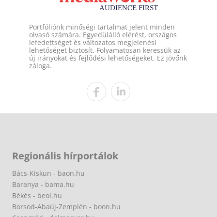
Portfóliónk minőségi tartalmat jelent minden
olvasó számára. Egyedülálló elérést, országos
lefedettséget és változatos megjelenési
lehetőséget biztosít. Folyamatosan keressük az
új irányokat és fejlődési lehetőségeket. Ez jövőnk
záloga.
Regionális hírportálok
Bács-Kiskun - baon.hu
Baranya - bama.hu
Békés - beol.hu
Borsod-Abaúj-Zemplén - boon.hu