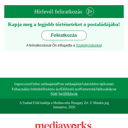
Hírlevél feliratkozás
Kapja meg a legjobb történeteket a postaládájába!
Feliratkozás
A feliratkozással Ön elfogadta a
Szabályzatunkat
Impresszum
Online médiaajánlat
Print médiaajánlat
Adatvédelmi tájékoztató
Felhasználási feltételek
Hirdetési ászf
Előfizetői ászf
Partnereink
Játékszabályzat
Süti beállítások
A Szabad Föld kiadója a Mediaworks Hungary Zrt. © Minden jog
fenntartva. 2026