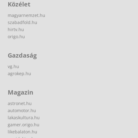
Közélet
magyarnemzet.hu
szabadfold.hu
hirtv.hu
origo.hu
Gazdaság
vg.hu
agrokep.hu
Magazin
astronet.hu
automotor.hu
lakaskultura.hu
gamer.origo.hu
likebalaton.hu