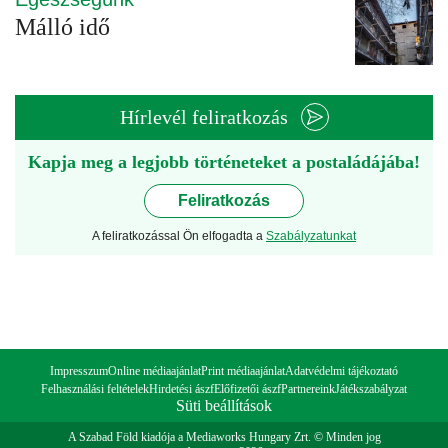
Málló idő
Hírlevél feliratkozás
Kapja meg a legjobb történeteket a postaládájába!
Feliratkozás
A feliratkozással Ön elfogadta a
Szabályzatunkat
Impresszum
Online médiaajánlat
Print médiaajánlat
Adatvédelmi tájékoztató
Felhasználási feltételek
Hirdetési ászf
Előfizetői ászf
Partnereink
Játékszabályzat
Süti beállítások
A Szabad Föld kiadója a Mediaworks Hungary Zrt. © Minden jog