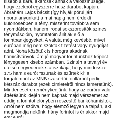
kisebb a kára, akárcsak annak a valószínűsége,
hogy ezekből egyszerre húsz darabot kapjon.
Ábrahám Lajos bácsit (így hívják pórul járt
riportalanyunkat) a mai napig nem érdekli
különösebben a tény, miszerint továbbra sem
nyomdákban, hanem irodai sokszorosítók színes
fénymásolóin, nyomtatóin állítják elő a
forintbankjegyeket. A valuta még kevésbé, mivel
euróban még nem szoktak fizetést vagy nyugdíjat
adni. Noha közöttük is horogra akadnak
hamisítványok, ám jó magyar forintunkhoz képest
lényegesen kisebb számban. Szintén a tavalyi év
utolsó negyedének statisztikája, hogy mindössze
175 hamis eurót "szúrtak és szűrtek ki" a
forgalomból az MNB szakértői, dollárból pedig
kétszáz darabot (ezek címleteiről nincs ismeretünk).
Mindenesetre reménykedjünk, hogy az euróra való
áttérésünk idején nem kapnak majd vérszemet az
eddig a forintot előnyben részesítő bankóhamisítók.
Arról nem szólva, hogy elemző legyen a talpán, aki
megmondja nekünk, hány forintot is ér akkor majd
egy euró!