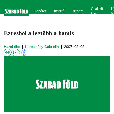
Családi
H
Közélet
Interjú
Riport
kör
tá
Ezresből a legtöbb a hamis
Hazai élet
Keresztény Gabriella
2007. 02. 02.