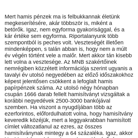
Mert hamis pénzek ma is felbukkannak életünk
megkeserítésére, akár többször is, miként a
betörők. Igaz, nem egyforma gyakorisággal, és a
kár értéke sem egyforma. Riportalanyunk több
szempontból is peches volt. Veszteségét illetően
mindenképpen, s talán abban is, hogy nem a múlt
év végén történt vele a malőr. Mert akkor tán kisebb
lett volna a vesztesége. Az MNB szakértőinek
nemrégiben közzétett információja szerint ugyanis a
tavalyi év utolsó negyedében az előző időszakokhoz
képest jelentősen csökkent a lefoglalt hamis
papírpénzek száma. Az utolsó négy hónapban
csupán 1666 darab fellelt hamisítványt vizsgáltak a
korábbi negyedévek 2500-3000 bankójával
szemben. Ha viszont a nyugdíjában több az
ezerforintos, előfordulhatott volna, hogy hamisítvány
keveredik közéjük, mert a leggyakrabban hamisított
címlet változatlanul az ezres, az összes
hamisítványnak mintegy a 64 százaléka. Igaz, akkor