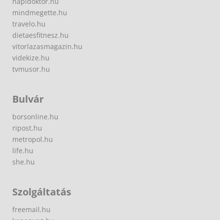
napidoktor.hu
mindmegette.hu
travelo.hu
dietaesfitnesz.hu
vitorlazasmagazin.hu
videkize.hu
tvmusor.hu
Bulvár
borsonline.hu
ripost.hu
metropol.hu
life.hu
she.hu
Szolgáltatás
freemail.hu