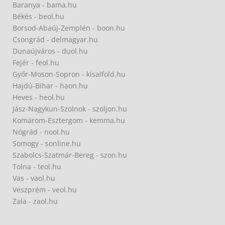
Baranya - bama.hu
Békés - beol.hu
Borsod-Abaúj-Zemplén - boon.hu
Csongrád - delmagyar.hu
Dunaújváros - duol.hu
Fejér - feol.hu
Győr-Moson-Sopron - kisalfold.hu
Hajdú-Bihar - haon.hu
Heves - heol.hu
Jász-Nagykun-Szolnok - szoljon.hu
Komárom-Esztergom - kemma.hu
Nógrád - nool.hu
Somogy - sonline.hu
Szabolcs-Szatmár-Bereg - szon.hu
Tolna - teol.hu
Vas - vaol.hu
Veszprém - veol.hu
Zala - zaol.hu