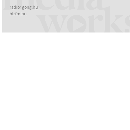
radio1gong.hu
hirfm.hu