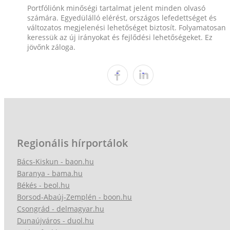
Portfóliónk minőségi tartalmat jelent minden olvasó
számára. Egyedülálló elérést, országos lefedettséget és
változatos megjelenési lehetőséget biztosít. Folyamatosan
keressük az új irányokat és fejlődési lehetőségeket. Ez
jövőnk záloga.
Regionális hírportálok
Bács-Kiskun - baon.hu
Baranya - bama.hu
Békés - beol.hu
Borsod-Abaúj-Zemplén - boon.hu
Csongrád - delmagyar.hu
Dunaújváros - duol.hu