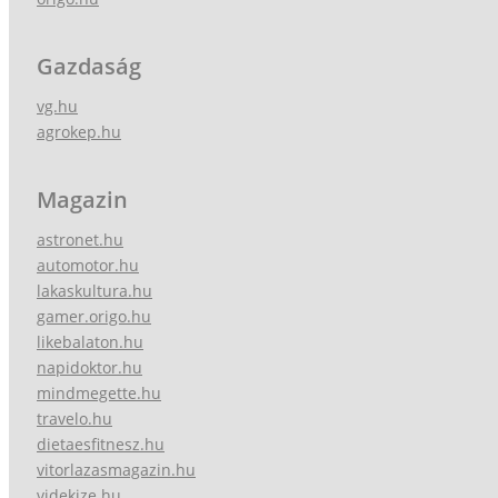
Gazdaság
vg.hu
agrokep.hu
Magazin
astronet.hu
automotor.hu
lakaskultura.hu
gamer.origo.hu
likebalaton.hu
napidoktor.hu
mindmegette.hu
travelo.hu
dietaesfitnesz.hu
vitorlazasmagazin.hu
videkize.hu