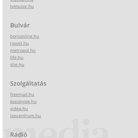
tvmusor.hu
Bulvár
borsonline.hu
ripost.hu
metropol.hu
life.hu
she.hu
Szolgáltatás
freemail.hu
koponyeg.hu
videa.hu
lapcentrum.hu
Rádió