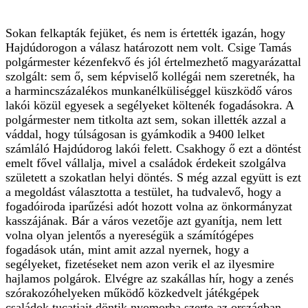
Sokan felkapták fejüket, és nem is értették igazán, hogy
Hajdúdorogon a válasz határozott nem volt. Csige Tamás
polgármester kézenfekvő és jól értelmezhető magyarázattal
szolgált: sem ő, sem képviselő kollégái nem szeretnék, ha
a harmincszázalékos munkanélküliséggel küszködő város
lakói közül egyesek a segélyeket költenék fogadásokra. A
polgármester nem titkolta azt sem, sokan illették azzal a
váddal, hogy túlságosan is gyámkodik a 9400 lelket
számláló Hajdúdorog lakói felett. Csakhogy ő ezt a döntést
emelt fővel vállalja, mivel a családok érdekeit szolgálva
született a szokatlan helyi döntés. S még azzal együtt is ezt
a megoldást választotta a testület, ha tudvalevő, hogy a
fogadóiroda iparűzési adót hozott volna az önkormányzat
kasszájának. Bár a város vezetője azt gyanítja, nem lett
volna olyan jelentős a nyereségük a számítógépes
fogadások után, mint amit azzal nyernek, hogy a
segélyeket, fizetéseket nem azon verik el az ilyesmire
hajlamos polgárok. Elvégre az szakállas hír, hogy a zenés
szórakozóhelyeken működő közkedvelt játékgépek
családok tucatjait döntik nyomorba szerte az országban.