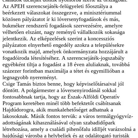
Az APEH szerencsejáték-felügyeleti főosztálya a
beérkezett válaszokat összegezve, a minisztériummal
közösen pályázatot ír ki lóversenyfogadások és más,
bukméker rendszerű fogadások szervezésére, amelyre
vélhetően elszánt, nagy reményű vállalkozók sokasága
jelentkezik. Az elképzelések szerint a koncessziós
pályázaton elnyerhető engedély azokra a településekre
vonatkozik majd, amelyek önkormányzata hozzájárult a
fogadóiroda létesítéséhez. A szerencsejáték-jogszabály
egyébként tiltja a fogadást a 18 éven aluliaknak, továbbá
százezer forintban maximálja a tétet és egymillióban a
legnagyobb nyereményt.
Csige Tamás biztos benne, hogy képviselőtársaival jól
döntött. A polgármester a lóversenyirodánál sokkal
fontosabbnak tartja, hogy az Észak-Alföldi Operatív
Program keretében minél több befektetőt csábítsanak
Hajdúdorogra, akik munkalehetőséget adhatnak a
lakosoknak. Másik fontos tervük: a város termálgyógyvíz-
adottságának kihasználásával olyan szabadidőpark
létrehozása, amely a családi pihenőfalu idilljét varázsolná a
hajdúsági városba a helybeliek és az odalátogató turisták