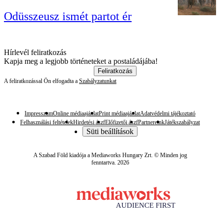
Odüsszeusz ismét partot ér
Hírlevél feliratkozás
Kapja meg a legjobb történeteket a postaládájába!
Feliratkozás
A feliratkozással Ön elfogadta a
Szabályzatunkat
Impresszum
Online médiaajánlat
Print médiaajánlat
Adatvédelmi tájékoztató
Felhasználási feltételek
Hirdetési ászf
Előfizetői ászf
Partnereink
Játékszabályzat
Süti beállítások
A Szabad Föld kiadója a Mediaworks Hungary Zrt. © Minden jog
fenntartva. 2026