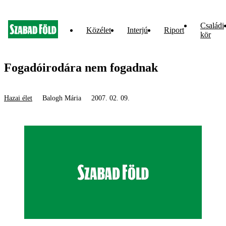
Családi
Közélet
Interjú
Riport
kör
Fogadóirodára nem fogadnak
Hazai élet
Balogh Mária
2007. 02. 09.