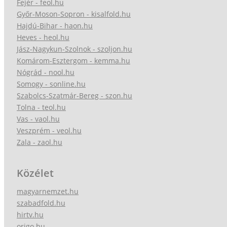
Fejér - feol.hu
Győr-Moson-Sopron - kisalfold.hu
Hajdú-Bihar - haon.hu
Heves - heol.hu
Jász-Nagykun-Szolnok - szoljon.hu
Komárom-Esztergom - kemma.hu
Nógrád - nool.hu
Somogy - sonline.hu
Szabolcs-Szatmár-Bereg - szon.hu
Tolna - teol.hu
Vas - vaol.hu
Veszprém - veol.hu
Zala - zaol.hu
Közélet
magyarnemzet.hu
szabadfold.hu
hirtv.hu
origo.hu