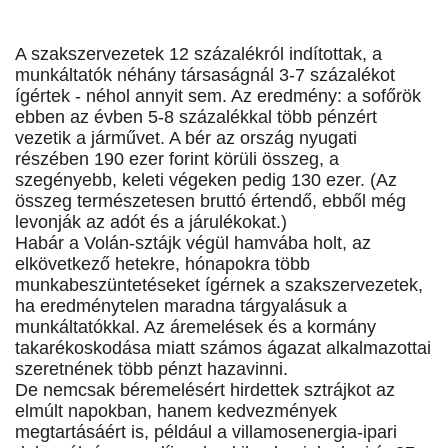
A szakszervezetek 12 százalékról indítottak, a
munkáltatók néhány társaságnál 3-7 százalékot
ígértek - néhol annyit sem. Az eredmény: a sofőrök
ebben az évben 5-8 százalékkal több pénzért
vezetik a járművet. A bér az ország nyugati
részében 190 ezer forint körüli összeg, a
szegényebb, keleti végeken pedig 130 ezer. (Az
összeg természetesen bruttó értendő, ebből még
levonják az adót és a járulékokat.)
Habár a Volán-sztájk végül hamvába holt, az
elkövetkező hetekre, hónapokra több
munkabeszüntetéseket ígérnek a szakszervezetek,
ha eredménytelen maradna tárgyalásuk a
munkáltatókkal. Az áremelések és a kormány
takarékoskodása miatt számos ágazat alkalmazottai
szeretnének több pénzt hazavinni.
De nemcsak béremelésért hirdettek sztrájkot az
elmúlt napokban, hanem kedvezmények
megtartásáért is, például a villamosenergia-ipari