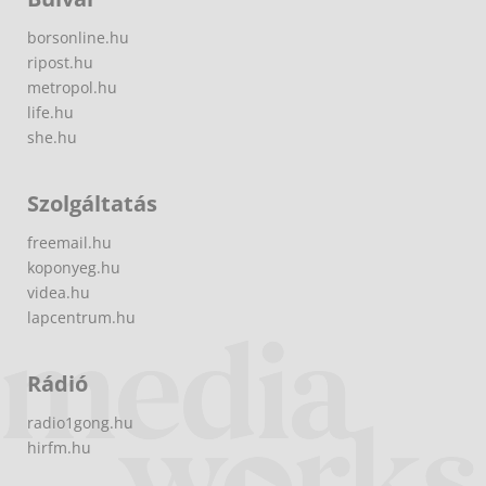
borsonline.hu
ripost.hu
metropol.hu
life.hu
she.hu
Szolgáltatás
freemail.hu
koponyeg.hu
videa.hu
lapcentrum.hu
Rádió
radio1gong.hu
hirfm.hu