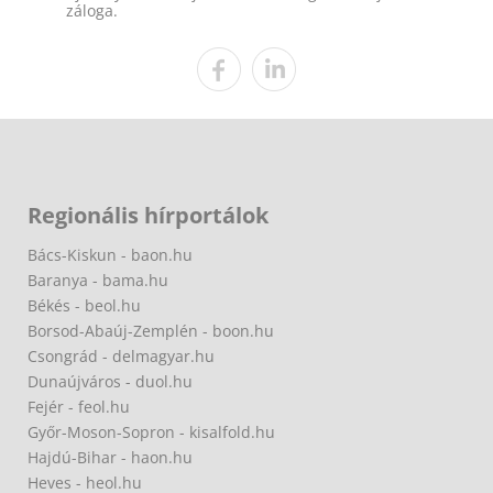
záloga.
Regionális hírportálok
Bács-Kiskun - baon.hu
Baranya - bama.hu
Békés - beol.hu
Borsod-Abaúj-Zemplén - boon.hu
Csongrád - delmagyar.hu
Dunaújváros - duol.hu
Fejér - feol.hu
Győr-Moson-Sopron - kisalfold.hu
Hajdú-Bihar - haon.hu
Heves - heol.hu