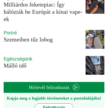
Milliárdos feketepiac: Így
hálózták be Európát a kínai vape-
ek
Portré
Szemeiben tűz lobog
Egészségünk
Málló idő
Hírlevél feliratkozás
Kapja meg a legjobb történeteket a postaládájába!
Feliratkozás