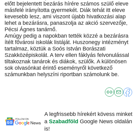
előtt bejelentett bezárás hírére számos szülő eleve
másfelé irányította gyermekét. Diák tehát itt eleve
kevesebb lesz, ami viszont újabb hivatkozási alap
lehet a bezárásra, panaszolja az akció szervezője,
Pécsi Ágnes tanárnő.
Amúgy pedig a napokban tették közzé a bezárásra
ítélt fővárosi iskolák listáját. Huszonegy intézményt
tartalmaz, köztük a Soós István Borászati
Szakközépiskolát. A terv ellen fáklyás felvonulással
tiltakoznak tanárok és diákok, szülők. A különösen
sok olvasónkat érintő eseményről következő
számunkban helyszíni riportban számolunk be.
A legfrissebb hírekért kövess minket
a
Szabadföld
Google News oldalán
is!