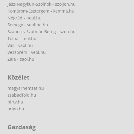
Jász-Nagykun-Szolnok - szoljon.hu
Komárom-Esztergom - kemma.hu
Nógrád - nool.hu
Somogy - sonline.hu
Szabolcs-Szatmár-Bereg - szon.hu
Tolna - teol.hu
Vas - vaol.hu
Veszprém - veol.hu
Zala - zaol.hu
Közélet
magyarnemzet.hu
szabadfold.hu
hirtv.hu
origo.hu
Gazdaság