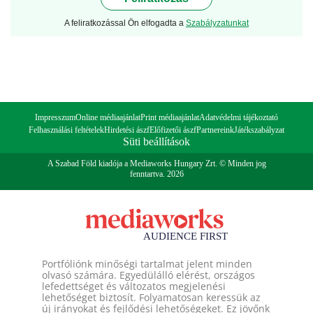
A feliratkozással Ön elfogadta a
Szabályzatunkat
Impresszum
Online médiaajánlat
Print médiaajánlat
Adatvédelmi tájékoztató
Felhasználási feltételek
Hirdetési ászf
Előfizetői ászf
Partnereink
Játékszabályzat
Süti beállítások
A Szabad Föld kiadója a Mediaworks Hungary Zrt. © Minden jog
fenntartva. 2026
Portfóliónk minőségi tartalmat jelent minden
olvasó számára. Egyedülálló elérést, országos
lefedettséget és változatos megjelenési
lehetőséget biztosít. Folyamatosan keressük az
új irányokat és fejlődési lehetőségeket. Ez jövőnk