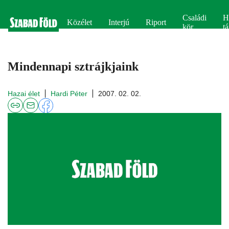
Családi
H
Közélet
Interjú
Riport
kör
tá
Mindennapi sztrájkjaink
Hazai élet
Hardi Péter
2007. 02. 02.