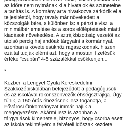
az időre nem nyitnának ki a hivatalok és szünetelne
a tanítás is. A kormány arra hivatkozva zárkózik el a
teljesítéstől, hogy tavaly már növekedett a
közszolgák bére, s különben is: a pénzt elviszi a
minimálbér emelése és a soros előléptetések miatti
kiadások növekedése. A sztrájkbizottság vezetői az
utolsó percig hajlandóak tárgyalni a kormánnyal,
azonban a követelésükhöz ragaszkodnak, hiszen
ezáltal tudják elérni azt, hogy a mostani fizetésük
értéke "csupán" 4-5 százalékkal csökkenjen...
*
Közben a Lengyel Gyula Kereskedelmi
Szakközépiskolában befejeződött a pedagógusok
és az iskolával rokonszenvezők éhségsztrájkja. Úgy
tűnik, a 150 órás éhezésnek lesz foganatja, a
Fővárosi Önkormányzat immár hajlik a
megegyezésre. Akármi lesz is azonban a
tárgyalások kimenetele, bizonyos, hogy csorba esett
az iskola tekintélyén: a felvételi időszak kezdete