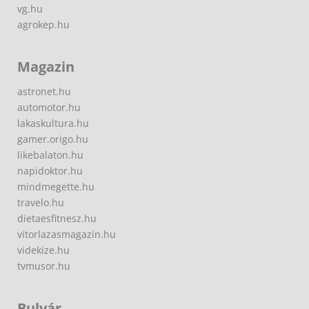
vg.hu
agrokep.hu
Magazin
astronet.hu
automotor.hu
lakaskultura.hu
gamer.origo.hu
likebalaton.hu
napidoktor.hu
mindmegette.hu
travelo.hu
dietaesfitnesz.hu
vitorlazasmagazin.hu
videkize.hu
tvmusor.hu
Bulvár