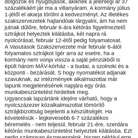
dolgozók és nyugdíjasok, akiknek a jelenlegi ár 37
százalékáért jár ma a villanyáram. A kormány július
1-jétől el akarja törölni a kedvezményt. Az illetékes
szakszervezetek hajlandóak tárgyalni, ám ha nem
jutnak dűlőre, február 6-ára kétórás figyelmeztető
sztrájkot helyeztek kilátásba, két napra rá
nyolcórásat, február 12-étől pedig folyamatosat.
A Vasutasok Szakszervezete már február 6-ától
folyamatos sztrájkot ígér arra az esetre, ha a
kormány nem vonja vissza a saját pénzükből is
épült három MÁV-kórház - a budai, a szolnoki és a
központi - bezárását. S hogy nyomatékot adjanak
szavuknak, az intézmények alkalmazottai már
lapunk megjelenésének napjára egy órás
munkabeszüntetést hirdettek meg.
Ugyancsak lapzártánk idejére várható, hogy a
nyolcszázezer közalkalmazottat tömörítő
sztrájkbizottság bejelenti a készültségét. Ha
követelésük - legkevesebb 6-7 százalékos
béremelés - nem teljesül, február 21-ére, szerdára
kétórás munkabeszüntetést helyeztek kilátásba. Ezt
pedig számosan észrevennénk, hiszen például erre