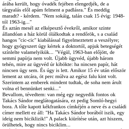
árába került, hogy óvadék fejében elengedjék, de a
tárgyalás elől apám felment a padlásra." És meddig
maradt? - kérdem. "Nem sokáig, talán csak 15 évig: 1948-
tól 1963-ig..."
És aztán mesél az elképesztő évekről, amikor szinte
állandóan a ház körül ólálkodtak a rendőrök, s a család
hangos "cic-cic" kiabálással figyelmeztetett a veszélyre;
hogy gyógyszert úgy kértek a doktortól, apjuk betegségét
színlelte valamelyikük... "Végül, 1963-ban előjött, de
semmi papírja nem volt. Újabb ügyvéd, újabb három
tehén, mire az ügyvéd úr kibökte: ha nincsen papír, hát
nincsen ügy sem. És úgy is lett. Amikor 15 év után először
lement az utcára, öt perc múlva az egész falu kint volt.
Szerintem az emberek mindent tudtak, de soha nem árult
volna el bennünket senki..."
Bevallom, tévedtem: van még egy negyedik fontos ok
Takács Sándor meglátogatására, ez pedig Somló-hegyi
bora. A tőle kapott kékfrankos címkéjén a neve és a családi
címer mellett ez áll: "Ha Takács Sándor borából iszik, egy
ideig nem biciklizik!" A palack kiürítése után, azt hiszem,
örülhetek, hogy nincs biciklim...