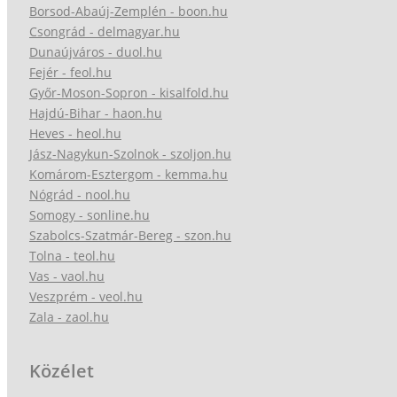
Borsod-Abaúj-Zemplén - boon.hu
Csongrád - delmagyar.hu
Dunaújváros - duol.hu
Fejér - feol.hu
Győr-Moson-Sopron - kisalfold.hu
Hajdú-Bihar - haon.hu
Heves - heol.hu
Jász-Nagykun-Szolnok - szoljon.hu
Komárom-Esztergom - kemma.hu
Nógrád - nool.hu
Somogy - sonline.hu
Szabolcs-Szatmár-Bereg - szon.hu
Tolna - teol.hu
Vas - vaol.hu
Veszprém - veol.hu
Zala - zaol.hu
Közélet