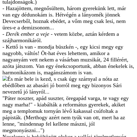
tulajdonságok.)
- Hazajöttem, megnősültem, három gyerekünk lett, már
van egy dédunokám is. Hétvégén a lányomék jönnek
Devecserből, hoznak ebédet, a vőm meg csak lesi, nem
üres-e a demizsonom...
- Derék ember a veje
- vetem közbe, aztán kérdem a
szájharmonikáról.
- Kettő is van - mondja büszkén -, egy kicsi megy egy
nagyobb, váltós! Öt-hat éves lehettem, amikor a
nagyanyám vett nekem a vásárban muzsikát, 24 fillérért,
azóta játszom. Van egy énekcsoportunk, abban énekelek is,
harmonikázom is, magánszámom is van.
És már bele is kezd, s csak úgy szárnyal a nóta az
ebédlőben az abasári jó borról meg egy bizonyos Sári
nevezetű jó lányról...
"Páter noszter, apád suszter, öregapád varga, te vagy egy
nagy marha!" - kiabálták a református gyerekek, akiket
meg a templomuk tornyán lévő kakassal csúfoltak a
pápisták. (Merthogy azért nem tyúk van ott, mert ha az
lenne, "mindennap fel kellene mászni, jól
megmonyászni...")
Noszlopra is beköltözött olykor a vallási türelmetlenség.