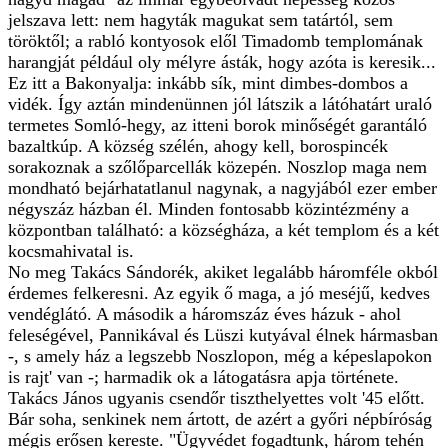
jelszava lett: nem hagyták magukat sem tatártól, sem
töröktől; a rabló kontyosok elől Timadomb templomának
harangját például oly mélyre ásták, hogy azóta is keresik...
Ez itt a Bakonyalja: inkább sík, mint dimbes-dombos a
vidék. Így aztán mindenünnen jól látszik a látóhatárt uraló
termetes Somló-hegy, az itteni borok minőségét garantáló
bazaltkúp. A község szélén, ahogy kell, borospincék
sorakoznak a szőlőparcellák közepén. Noszlop maga nem
mondható bejárhatatlanul nagynak, a nagyjából ezer ember
négyszáz házban él. Minden fontosabb közintézmény a
központban található: a községháza, a két templom és a két
kocsmahivatal is.
No meg Takács Sándorék, akiket legalább háromféle okból
érdemes felkeresni. Az egyik ő maga, a jó meséjű, kedves
vendéglátó. A második a háromszáz éves házuk - ahol
feleségével, Pannikával és Lüszi kutyával élnek hármasban
-, s amely ház a legszebb Noszlopon, még a képeslapokon
is rajt' van -; harmadik ok a látogatásra apja története.
Takács János ugyanis csendőr tiszthelyettes volt '45 előtt.
Bár soha, senkinek nem ártott, de azért a győri népbíróság
mégis erősen kereste. "Ügyvédet fogadtunk, három tehén