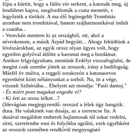
fújta a kürtöt, hogy a fülén vér serkent, a katonák meg, új
lendületet kapva, megfordították a csata menetét, s
legyőzték a törököt. A ma élő legöregebb Trombitás
azonban nem trombitával, hanem szájharmonikával indult
a csatába...
- Vereckén mentem ki az országból, ott, ahol a
névrokonom, a másik Árpád begyütt... Ahogy feküdtünk a
lövészárokban, az egyik orosz olyan ügyes volt, hogy
egyetlen golyóval átlőtte a karomat meg a bordámat.
Amikor felgyógyultam, mentünk Erdélyt visszafoglalni, de
megint csak szembe jöttek az oroszok, irány a hadifogság.
Másfél év múlva, a reggeli sorakozón a katonaorvos
egyenként kiint néhányunkat a sorból. Na, itt a vége,
visznek Szibériába... Ehelyett azt mondja: "Pasli damoj."
- És miért pont magukat engedte el?
- Ki érti az orosz lelket...?
(Idevágóan megjegyzendő: oroszul a lélek úgy hangzik:
dusa. Ha valakinek van dusája, az a szerencse fia. A
dusával megáldott emberek hajlamosak túl sokat vedelni,
sírni, szerelembe esni és folyókba ugrálni, ezek egyébként
az oroszok szemében rendkívül megnyugtató