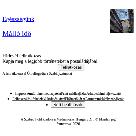
Egészségünk
Málló idő
Hírlevél feliratkozás
Kapja meg a legjobb történeteket a postaládájába!
Feliratkozás
A feliratkozással Ön elfogadta a
Szabályzatunkat
Impresszum
Online médiaajánlat
Print médiaajánlat
Adatvédelmi tájékoztató
Felhasználási feltételek
Hirdetési ászf
Előfizetői ászf
Partnereink
Játékszabályzat
Süti beállítások
A Szabad Föld kiadója a Mediaworks Hungary Zrt. © Minden jog
fenntartva. 2026