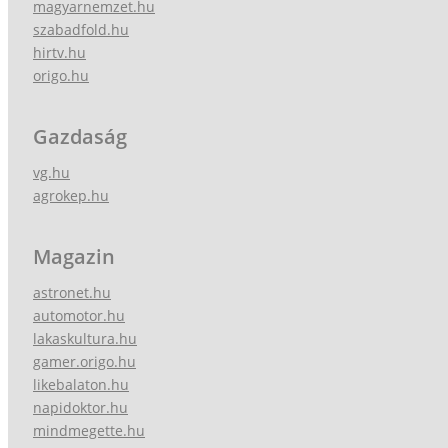
magyarnemzet.hu
szabadfold.hu
hirtv.hu
origo.hu
Gazdaság
vg.hu
agrokep.hu
Magazin
astronet.hu
automotor.hu
lakaskultura.hu
gamer.origo.hu
likebalaton.hu
napidoktor.hu
mindmegette.hu