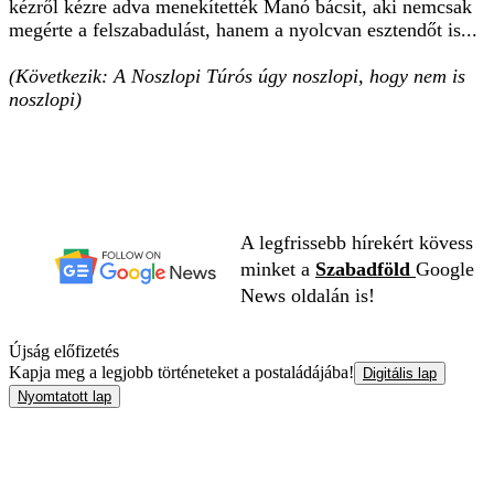
kézről kézre adva menekítették Manó bácsit, aki nemcsak
megérte a felszabadulást, hanem a nyolcvan esztendőt is...
(Következik: A Noszlopi Túrós úgy noszlopi, hogy nem is
noszlopi)
A legfrissebb hírekért kövess
minket a
Szabadföld
Google
News oldalán is!
Újság előfizetés
Kapja meg a legjobb történeteket a postaládájába!
Digitális lap
Nyomtatott lap