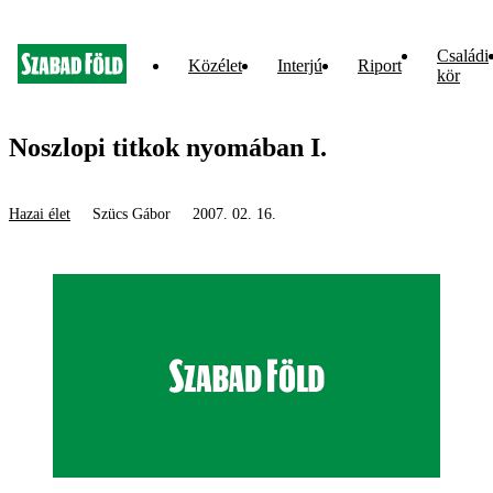
Családi
Közélet
Interjú
Riport
kör
Noszlopi titkok nyomában I.
Hazai élet
Szücs Gábor
2007. 02. 16.