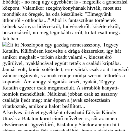
Ebédtájt - no meg úgy egyébként is - megtelik a gondozási
központ. Valamikor szegénykonyhának hívták, most azt
mondják az öregek, ha oda készülnek: "Elmegyünk
itthonról - otthonba..." Ahol is fantasztikus történetek
kelnek szárnyra lidércekről, ludvércekről, kísértetekről,
boszorkákról, no meg leginkább arról, ki kit csalt meg a
faluban...
Élt itt Noszlopon egy gazdag nemesasszony, Tegyey
Katalin. Különösen kedvelte a drága ékszereket, így hát
amikor meghalt - torkán akadt valami -, kincset érő
gyűrűivel, nyakláncával együtt tették a családi kriptába.
Január volt, korán sötétedett, erre vártak csak az itt tanyázó
vándor cigányok, s annak rendje-módja szerint feltörték a
koporsót. Ám ahogy rángatták kezét, nyakát, Tegyey
Katalin egyszer csak megmozdult. A sírrablók hanyatt-
homlok menekültek. Náluknál jobban csak az asszony
családja ijedt meg: már éppen a javak szétosztásán
vitatkoztak, amikor a halott beállított...
A kedves történet egyébként olvasható Eötvös Károly
Utazás a Balaton körül című művében is, sőt az innen
elszármazott ügyvéd-író, Kisfaludy Sándor annyira hitt
ebben, és annyira félt a tetszhaláltól, hogy a história miatt