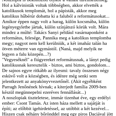
Hol a kálvinisták voltak többségben, akkor elvették a
katolikusok templomát, hol a pápisták, akkor meg
katolikus hűbérúr dobatta ki a faluból a reformátusokat...
Amikor éppen nagy volt a harag, külön kocsmába, külön
legényegyletbe jártak, külön színjátszó körük volt. Mára
mindez a múlté: Takács Sanyi például vasárnaponként a
református, felesége, Pannika meg a katolikus templomba
megy; nagyot nem kell kerülniük, a két imaház talán ha
ötven méterre van egymástól. (Naná, majd melyik ne
legyen a falu közepén...?)
"Vegyeséknél" a fiúgyereket reformátusnak, a lányt pedig
katolikusnak keresztelik - biztos, ami biztos, gondolom...
De sajnos egyre ritkább az ilyesmi: tavaly összesen négy
esküvő volt a községben, és idénre még senki sem
jelentkezett az anyakönyvvezetőnél. (Akit egyébként
Parragh Jenőnének hívnak; a kiterjedt família 2009-ben
készül megünnepelni ezeréves fennállását...)
A noszlopiak tiszteletese, immár tizenhat éve, egy erdélyi
ember: Csont Tamás. Az isten háza mellett a sajátját is
építi; az előbbit igehirdetéssel, az utóbbit a két kezével...
Hiszen csak néhány bőrönddel meg egy piros Daciával jött