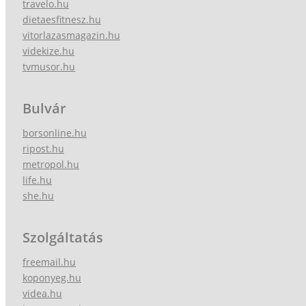
travelo.hu
dietaesfitnesz.hu
vitorlazasmagazin.hu
videkize.hu
tvmusor.hu
Bulvár
borsonline.hu
ripost.hu
metropol.hu
life.hu
she.hu
Szolgáltatás
freemail.hu
koponyeg.hu
videa.hu