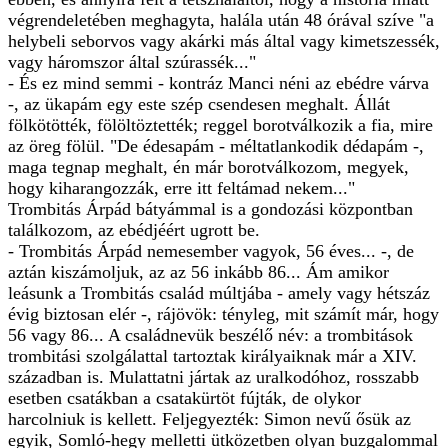
végrendeletében meghagyta, halála után 48 órával szíve "a
helybeli seborvos vagy akárki más által vagy kimetszessék,
vagy háromszor által szúrassék..."
- És ez mind semmi - kontráz Manci néni az ebédre várva
-, az ükapám egy este szép csendesen meghalt. Állát
fölkötötték, fölöltöztették; reggel borotválkozik a fia, mire
az öreg fölül. "De édesapám - méltatlankodik dédapám -,
maga tegnap meghalt, én már borotválkozom, megyek,
hogy kiharangozzák, erre itt feltámad nekem..."
Trombitás Árpád bátyámmal is a gondozási központban
találkozom, az ebédjéért ugrott be.
- Trombitás Árpád nemesember vagyok, 56 éves... -, de
aztán kiszámoljuk, az az 56 inkább 86... Ám amikor
leásunk a Trombitás család múltjába - amely vagy hétszáz
évig biztosan elér -, rájövök: tényleg, mit számít már, hogy
56 vagy 86... A családnevük beszélő név: a trombitások
trombitási szolgálattal tartoztak királyaiknak már a XIV.
században is. Mulattatni jártak az uralkodóhoz, rosszabb
esetben csatákban a csatakürtöt fújták, de olykor
harcolniuk is kellett. Feljegyezték: Simon nevű ősük az
egyik, Somló-hegy melletti ütközetben olyan buzgalommal