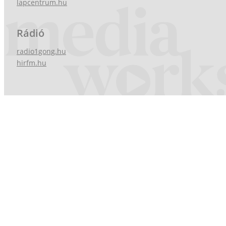
lapcentrum.hu
Rádió
radio1gong.hu
hirfm.hu