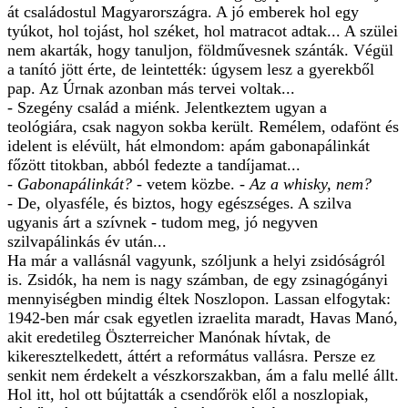
át családostul Magyarországra. A jó emberek hol egy
tyúkot, hol tojást, hol széket, hol matracot adtak... A szülei
nem akarták, hogy tanuljon, földművesnek szánták. Végül
a tanító jött érte, de leintették: úgysem lesz a gyerekből
pap. Az Úrnak azonban más tervei voltak...
- Szegény család a miénk. Jelentkeztem ugyan a
teológiára, csak nagyon sokba került. Remélem, odafönt és
idelent is elévült, hát elmondom: apám gabonapálinkát
főzött titokban, abból fedezte a tandíjamat...
- Gabonapálinkát?
- vetem közbe. -
Az a whisky, nem?
- De, olyasféle, és biztos, hogy egészséges. A szilva
ugyanis árt a szívnek - tudom meg, jó negyven
szilvapálinkás év után...
Ha már a vallásnál vagyunk, szóljunk a helyi zsidóságról
is. Zsidók, ha nem is nagy számban, de egy zsinagógányi
mennyiségben mindig éltek Noszlopon. Lassan elfogytak:
1942-ben már csak egyetlen izraelita maradt, Havas Manó,
akit eredetileg Öszterreicher Manónak hívtak, de
kikeresztelkedett, áttért a református vallásra. Persze ez
senkit nem érdekelt a vészkorszakban, ám a falu mellé állt.
Hol itt, hol ott bújtatták a csendőrök elől a noszlopiak,