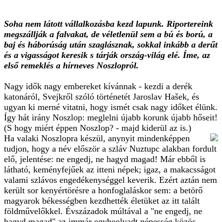
Soha nem látott vállalkozásba kezd lapunk. Riportereink
megszállják a falvakat, de véletlenül sem a bú és ború, a
baj és háborúság után szaglásznak, sokkal inkább a derűt
és a vigasságot keresik s tárják ország-világ elé. Íme, az
első remeklés a hírneves Noszlopról.
Nagy idők nagy embereket kívánnak - kezdi a derék
katonáról, Svejkről szóló történetét Jaroslav Hašek, és
ugyan ki merné vitatni, hogy ismét csak nagy időket élünk.
Így hát irány Noszlop: meglelni újabb korunk újabb hőseit!
(S hogy miért éppen Noszlop? - majd kiderül az is.)
Ha valaki Noszlopra készül, anynyit mindenképpen
tudjon, hogy a név először a szláv Nuztupc alakban fordult
elő, jelentése: ne engedj, ne hagyd magad! Már ebből is
látható, keményfejűek az itteni népek; igaz, a makacsságot
valami szlávos engedékenységgel keverik. Ezért aztán nem
került sor kenyértörésre a honfoglaláskor sem: a betörő
magyarok békességben kezdhették életüket az itt talált
földművelőkkel. Évszázadok múltával a "ne engedj, ne
hagyd magad" az immár egybeolvadt népesség közös