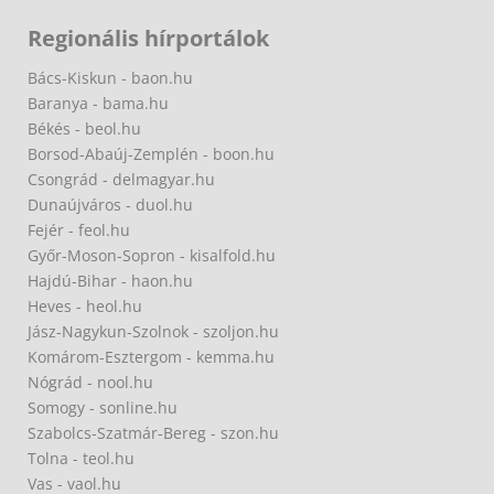
Regionális hírportálok
Bács-Kiskun - baon.hu
Baranya - bama.hu
Békés - beol.hu
Borsod-Abaúj-Zemplén - boon.hu
Csongrád - delmagyar.hu
Dunaújváros - duol.hu
Fejér - feol.hu
Győr-Moson-Sopron - kisalfold.hu
Hajdú-Bihar - haon.hu
Heves - heol.hu
Jász-Nagykun-Szolnok - szoljon.hu
Komárom-Esztergom - kemma.hu
Nógrád - nool.hu
Somogy - sonline.hu
Szabolcs-Szatmár-Bereg - szon.hu
Tolna - teol.hu
Vas - vaol.hu