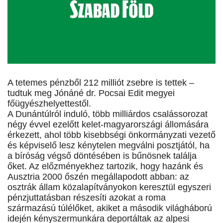
A tetemes pénzből 212 milliót zsebre is tettek –
tudtuk meg Jónáné dr. Pocsai Edit megyei
főügyészhelyettestől.
A Dunántúlról induló, több milliárdos csalássorozat
négy évvel ezelőtt kelet-magyarországi állomására
érkezett, ahol több kisebbségi önkormányzati vezető
és képviselő lesz kénytelen megválni posztjától, ha
a bíróság végső döntésében is bűnösnek találja
őket. Az előzményekhez tartozik, hogy hazánk és
Ausztria 2000 őszén megállapodott abban: az
osztrák állam közalapítványokon keresztül egyszeri
pénzjuttatásban részesíti azokat a roma
származású túlélőket, akiket a második világháború
idején kényszermunkára deportáltak az alpesi