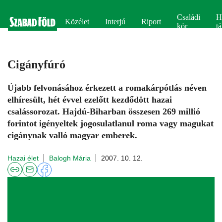
Családi
H
Közélet
Interjú
Riport
kör
tá
Cigányfúró
Újabb felvonásához érkezett a romakárpótlás néven
elhíresült, hét évvel ezelőtt kezdődött hazai
csalássorozat. Hajdú-Biharban összesen 269 millió
forintot igényeltek jogosulatlanul roma vagy magukat
cigánynak valló magyar emberek.
Hazai élet
Balogh Mária
2007. 10. 12.