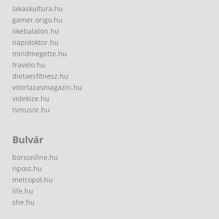
lakaskultura.hu
gamer.origo.hu
likebalaton.hu
napidoktor.hu
mindmegette.hu
travelo.hu
dietaesfitnesz.hu
vitorlazasmagazin.hu
videkize.hu
tvmusor.hu
Bulvár
borsonline.hu
ripost.hu
metropol.hu
life.hu
she.hu