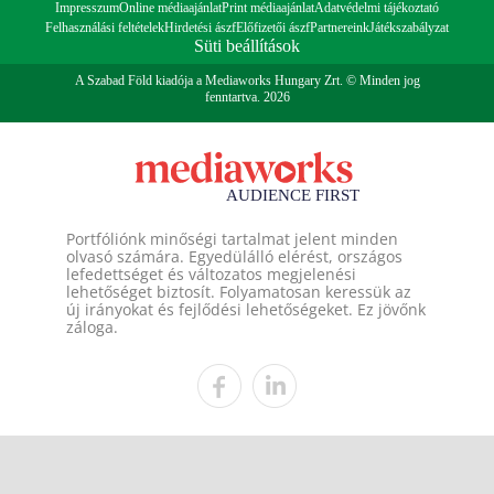
Impresszum
Online médiaajánlat
Print médiaajánlat
Adatvédelmi tájékoztató
Felhasználási feltételek
Hirdetési ászf
Előfizetői ászf
Partnereink
Játékszabályzat
Süti beállítások
A Szabad Föld kiadója a Mediaworks Hungary Zrt. © Minden jog
fenntartva. 2026
Portfóliónk minőségi tartalmat jelent minden
olvasó számára. Egyedülálló elérést, országos
lefedettséget és változatos megjelenési
lehetőséget biztosít. Folyamatosan keressük az
új irányokat és fejlődési lehetőségeket. Ez jövőnk
záloga.