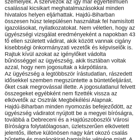
személyek. A szervezők az így már egyértelműen
csalással kicsikart meghatalmazásokkal minden
hivatalos helyen eljárhattak. Hajdú-Biharban
összesen húsz településen használtak fel hamisított
igazolásokat, nyilatkozatokat. Nem véletlen, hogy az
ügyészségi vizsgálat eredményeként a napokban 43
fő ellen született vádirat, akik között vannak cigány
kisebbségi önkormányzati vezetők és képviselők is.
Rajtuk kívül azokat az igénylőket vádolta
bűnösséggel az ügyészség, akik tisztában voltak
azzal, hogy nem jogosultak a kárpótlásra.
Az ügyészség a legtöbbször írástudatlan, rászedett
idősekkel szemben megszüntette a büntetőeljárást,
őket csak megrovással illette. A jogosulatlanul felvett
összegeket egyébként nem fizették vissza az
elkövetők az Osztrák Megbékélési Alapnak.
Hajdú-Biharban minden nyomozás befejeződött, az
ügyészség vádiratot nyújtott be a megyei bíróságra,
továbbá a Debreceni és a Hajdúszoboszlói Városi
Bíróságra folytatólagosan, üzletszerűen elkövetett
jelentős, illetve különösen nagy kárt okozó csalás
bűntette és magánokirat-hamisítás vétsége miatt. A