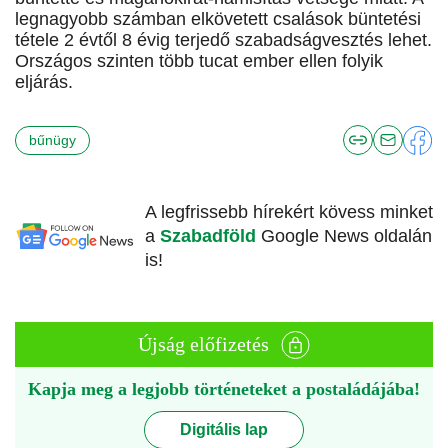
legnagyobb számban elkövetett csalások büntetési
tétele 2 évtől 8 évig terjedő szabadságvesztés lehet.
Országos szinten több tucat ember ellen folyik
eljárás.
bűnügy
A legfrissebb hírekért kövess minket
a
Szabadföld
Google News oldalán
is!
Újság előfizetés
Kapja meg a legjobb történeteket a postaládájába!
Digitális lap