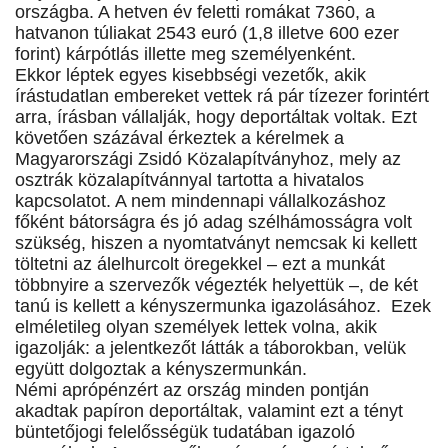
országba. A hetven év feletti romákat 7360, a
hatvanon túliakat 2543 euró (1,8 illetve 600 ezer
forint) kárpótlás illette meg személyenként.
Ekkor léptek egyes kisebbségi vezetők, akik
írástudatlan embereket vettek rá pár tízezer forintért
arra, írásban vállalják, hogy deportáltak voltak. Ezt
követően százával érkeztek a kérelmek a
Magyarországi Zsidó Közalapítványhoz, mely az
osztrák közalapítvánnyal tartotta a hivatalos
kapcsolatot. A nem mindennapi vállalkozáshoz
főként bátorságra és jó adag szélhámosságra volt
szükség, hiszen a nyomtatványt nemcsak ki kellett
töltetni az álelhurcolt öregekkel – ezt a munkát
többnyire a szervezők végezték helyettük –, de két
tanú is kellett a kényszermunka igazolásához. Ezek
elméletileg olyan személyek lettek volna, akik
igazolják: a jelentkezőt látták a táborokban, velük
együtt dolgoztak a kényszermunkán.
Némi aprópénzért az ország minden pontján
akadtak papíron deportáltak, valamint ezt a tényt
büntetőjogi felelősségük tudatában igazoló