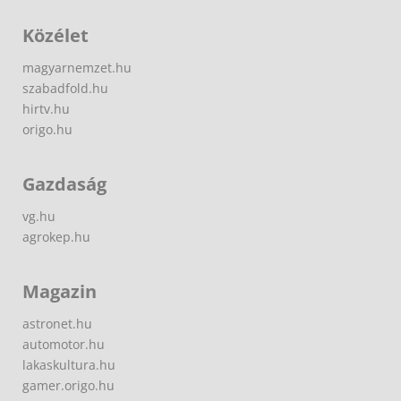
Közélet
magyarnemzet.hu
szabadfold.hu
hirtv.hu
origo.hu
Gazdaság
vg.hu
agrokep.hu
Magazin
astronet.hu
automotor.hu
lakaskultura.hu
gamer.origo.hu