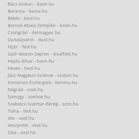
Bács-Kiskun - baon.hu
Baranya - bama.hu
Békés - beol.hu
Borsod-Abaúj-Zemplén - boon.hu
Csongrád - delmagyar.hu
Dunaújváros - duol.hu
Fejér - feol.hu
Győr-Moson-Sopron - kisalfold.hu
Hajdú-Bihar - haon.hu
Heves - heol.hu
Jász-Nagykun-Szolnok - szoljon.hu
Komárom-Esztergom - kemma.hu
Nógrád - nool.hu
Somogy - sonline.hu
Szabolcs-Szatmár-Bereg - szon.hu
Tolna - teol.hu
Vas - vaol.hu
Veszprém - veol.hu
Zala - zaol.hu