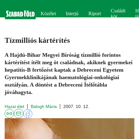
Családi
H
Közélet
Interjú
Riport
kör
tá
Tízmilliós kártérítés
A Hajdú-Bihar Megyei Bíróság tízmillió forintos
kártérítést ítélt meg öt családnak, akiknek gyermekei
hepatitis-B fertőzést kaptak a Debreceni Egyetem
Gyermekklinikájának haematológiai-onkológiai
osztályán. A döntést a Debreceni Ítélőtábla
jóváhagyta.
Hazai élet
Balogh Mária
2007. 10. 12.