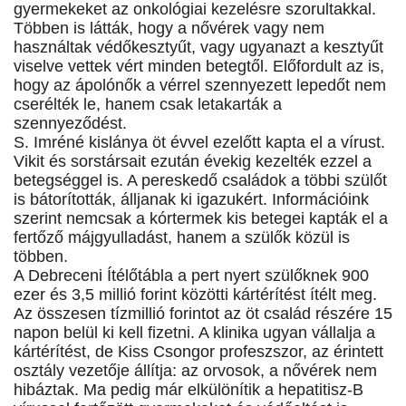
gyermekeket az onkológiai kezelésre szorultakkal.
Többen is látták, hogy a nővérek vagy nem
használtak védőkesztyűt, vagy ugyanazt a kesztyűt
viselve vettek vért minden betegtől. Előfordult az is,
hogy az ápolónők a vérrel szennyezett lepedőt nem
cserélték le, hanem csak letakarták a
szennyeződést.
S. Imréné kislánya öt évvel ezelőtt kapta el a vírust.
Vikit és sorstársait ezután évekig kezelték ezzel a
betegséggel is. A pereskedő családok a többi szülőt
is bátorították, álljanak ki igazukért. Információink
szerint nemcsak a kórtermek kis betegei kapták el a
fertőző májgyulladást, hanem a szülők közül is
többen.
A Debreceni Ítélőtábla a pert nyert szülőknek 900
ezer és 3,5 millió forint közötti kártérítést ítélt meg.
Az összesen tízmillió forintot az öt család részére 15
napon belül ki kell fizetni. A klinika ugyan vállalja a
kártérítést, de Kiss Csongor profeszszor, az érintett
osztály vezetője állítja: az orvosok, a nővérek nem
hibáztak. Ma pedig már elkülönítik a hepatitisz-B