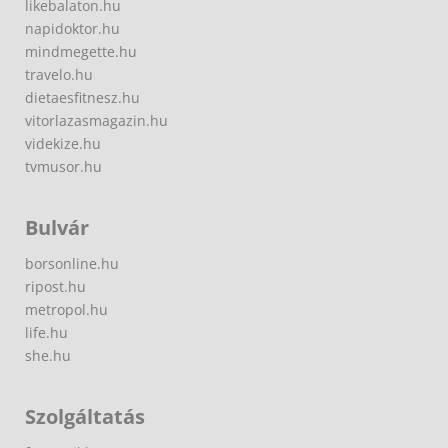
likebalaton.hu
napidoktor.hu
mindmegette.hu
travelo.hu
dietaesfitnesz.hu
vitorlazasmagazin.hu
videkize.hu
tvmusor.hu
Bulvár
borsonline.hu
ripost.hu
metropol.hu
life.hu
she.hu
Szolgáltatás