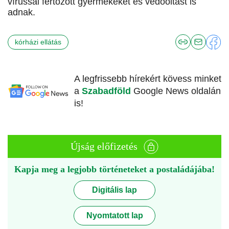
vírussal fertőzött gyermekeket és védőoltást is
adnak.
kórházi ellátás
A legfrissebb hírekért kövess minket
a
Szabadföld
Google News oldalán
is!
Újság előfizetés
Kapja meg a legjobb történeteket a postaládájába!
Digitális lap
Nyomtatott lap