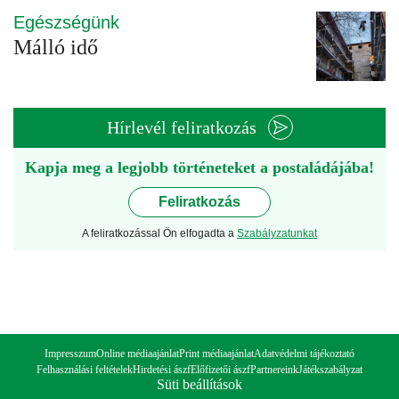
Egészségünk
Málló idő
Hírlevél feliratkozás
Kapja meg a legjobb történeteket a postaládájába!
Feliratkozás
A feliratkozással Ön elfogadta a
Szabályzatunkat
Impresszum
Online médiaajánlat
Print médiaajánlat
Adatvédelmi tájékoztató
Felhasználási feltételek
Hirdetési ászf
Előfizetői ászf
Partnereink
Játékszabályzat
Süti beállítások