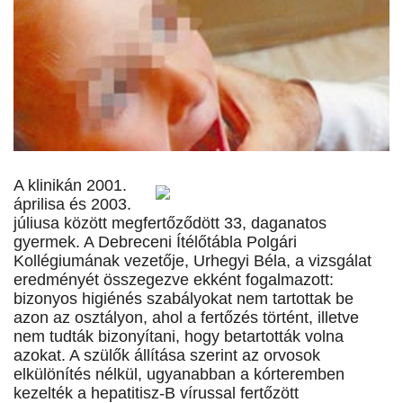
A klinikán 2001.
áprilisa és 2003.
júliusa között megfertőződött 33, daganatos
gyermek. A Debreceni Ítélőtábla Polgári
Kollégiumának vezetője, Urhegyi Béla, a vizsgálat
eredményét összegezve ekként fogalmazott:
bizonyos higiénés szabályokat nem tartottak be
azon az osztályon, ahol a fertőzés történt, illetve
nem tudták bizonyítani, hogy betartották volna
azokat. A szülők állítása szerint az orvosok
elkülönítés nélkül, ugyanabban a kórteremben
kezelték a hepatitisz-B vírussal fertőzött