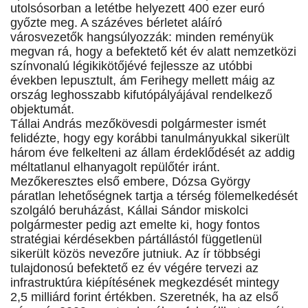
utolsósorban a letétbe helyezett 400 ezer euró
győzte meg. A százéves bérletet aláíró
városvezetők hangsúlyozzák: minden reményük
megvan rá, hogy a befektető két év alatt nemzetközi
színvonalú légikikötőjévé fejlessze az utóbbi
években lepusztult, ám Ferihegy mellett máig az
ország leghosszabb kifutópályájával rendelkező
objektumát.
Tállai András mezőkövesdi polgármester ismét
felidézte, hogy egy korábbi tanulmányukkal sikerült
három éve felkelteni az állam érdeklődését az addig
méltatlanul elhanyagolt repülőtér iránt.
Mezőkeresztes első embere, Dózsa György
páratlan lehetőségnek tartja a térség fölemelkedését
szolgáló beruházást, Kállai Sándor miskolci
polgármester pedig azt emelte ki, hogy fontos
stratégiai kérdésekben pártállástól függetlenül
sikerült közös nevezőre jutniuk. Az ír többségi
tulajdonosú befektető ez év végére tervezi az
infrastruktúra kiépítésének megkezdését mintegy
2,5 milliárd forint értékben. Szeretnék, ha az első