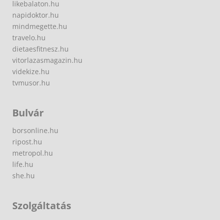
likebalaton.hu
napidoktor.hu
mindmegette.hu
travelo.hu
dietaesfitnesz.hu
vitorlazasmagazin.hu
videkize.hu
tvmusor.hu
Bulvár
borsonline.hu
ripost.hu
metropol.hu
life.hu
she.hu
Szolgáltatás