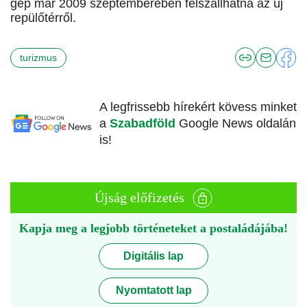
gép már 2009 szeptemberében felszállhatna az új
repülőtérről.
turizmus
A legfrissebb hírekért kövess minket
a
Szabadföld
Google News oldalán
is!
Újság előfizetés
Kapja meg a legjobb történeteket a postaládájába!
Digitális lap
Nyomtatott lap