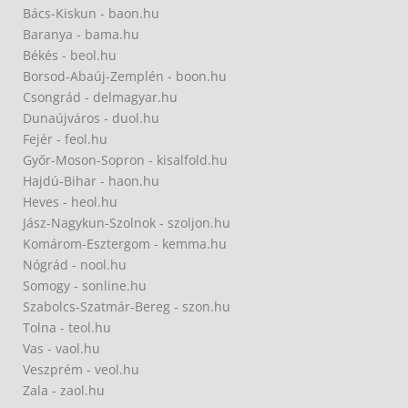
Bács-Kiskun - baon.hu
Baranya - bama.hu
Békés - beol.hu
Borsod-Abaúj-Zemplén - boon.hu
Csongrád - delmagyar.hu
Dunaújváros - duol.hu
Fejér - feol.hu
Győr-Moson-Sopron - kisalfold.hu
Hajdú-Bihar - haon.hu
Heves - heol.hu
Jász-Nagykun-Szolnok - szoljon.hu
Komárom-Esztergom - kemma.hu
Nógrád - nool.hu
Somogy - sonline.hu
Szabolcs-Szatmár-Bereg - szon.hu
Tolna - teol.hu
Vas - vaol.hu
Veszprém - veol.hu
Zala - zaol.hu