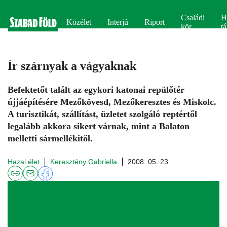
Családi
H
Közélet
Interjú
Riport
kör
tá
Ír szárnyak a vágyaknak
Befektetőt talált az egykori katonai repülőtér
újjáépítésére Mezőkövesd, Mezőkeresztes és Miskolc.
A turisztikát, szállítást, üzletet szolgáló reptértől
legalább akkora sikert várnak, mint a Balaton
melletti sármellékitől.
Hazai élet
Keresztény Gabriella
2008. 05. 23.