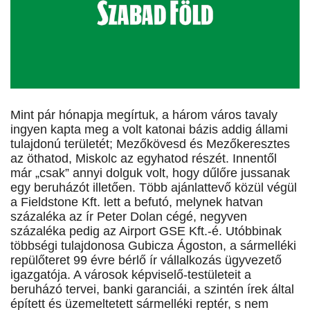
Mint pár hónapja megírtuk, a három város tavaly
ingyen kapta meg a volt katonai bázis addig állami
tulajdonú területét; Mezőkövesd és Mezőkeresztes
az öthatod, Miskolc az egyhatod részét. Innentől
már „csak” annyi dolguk volt, hogy dűlőre jussanak
egy beruházót illetően. Több ajánlattevő közül végül
a Fieldstone Kft. lett a befutó, melynek hatvan
százaléka az ír Peter Dolan cégé, negyven
százaléka pedig az Airport GSE Kft.-é. Utóbbinak
többségi tulajdonosa Gubicza Ágoston, a sármelléki
repülőteret 99 évre bérlő ír vállalkozás ügyvezető
igazgatója. A városok képviselő-testületeit a
beruházó tervei, banki garanciái, a szintén írek által
épített és üzemeltetett sármelléki reptér, s nem