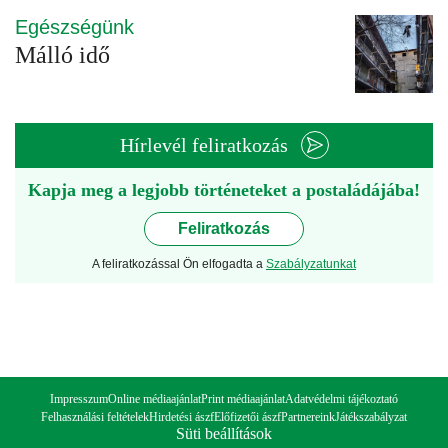
Egészségünk
Málló idő
Hírlevél feliratkozás
Kapja meg a legjobb történeteket a postaládájába!
Feliratkozás
A feliratkozással Ön elfogadta a
Szabályzatunkat
Impresszum
Online médiaajánlat
Print médiaajánlat
Adatvédelmi tájékoztató
Felhasználási feltételek
Hirdetési ászf
Előfizetői ászf
Partnereink
Játékszabályzat
Süti beállítások