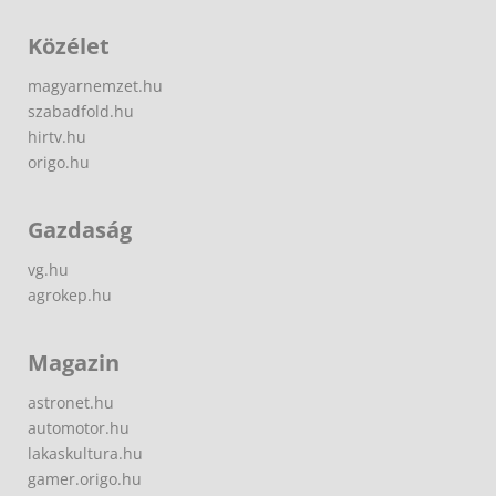
Közélet
magyarnemzet.hu
szabadfold.hu
hirtv.hu
origo.hu
Gazdaság
vg.hu
agrokep.hu
Magazin
astronet.hu
automotor.hu
lakaskultura.hu
gamer.origo.hu