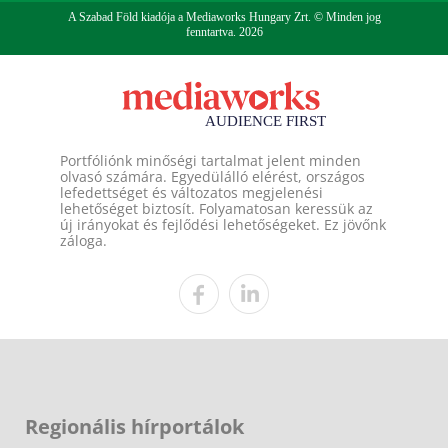
A Szabad Föld kiadója a Mediaworks Hungary Zrt. © Minden jog
fenntartva. 2026
Portfóliónk minőségi tartalmat jelent minden
olvasó számára. Egyedülálló elérést, országos
lefedettséget és változatos megjelenési
lehetőséget biztosít. Folyamatosan keressük az
új irányokat és fejlődési lehetőségeket. Ez jövőnk
záloga.
Regionális hírportálok