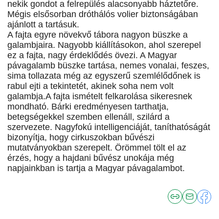
nekik gondot a felrepülés alacsonyabb háztetőre.
Mégis elsősorban dróthálós volier biztonságában
ajánlott a tartásuk.
A fajta egyre növekvő tábora nagyon büszke a
galambjaira. Nagyobb kiállításokon, ahol szerepel
ez a fajta, nagy érdeklődés övezi. A Magyar
pávagalamb büszke tartása, nemes vonalai, feszes,
sima tollazata még az egyszerű szemlélődőnek is
rabul ejti a tekintetét, akinek soha nem volt
galambja.A fajta ismételt felkarolása sikeresnek
mondható. Bárki eredményesen tarthatja,
betegségekkel szemben ellenáll, szilárd a
szervezete. Nagyfokú intelligenciáját, taníthatóságát
bizonyítja, hogy cirkuszokban bűvészi
mutatványokban szerepelt. Örömmel tölt el az
érzés, hogy a hajdani bűvész unokája még
napjainkban is tartja a Magyar pávagalambot.