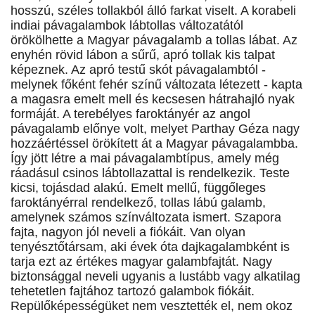
hosszú, széles tollakból álló farkat viselt. A korabeli
indiai pávagalambok lábtollas változatától
örökölhette a Magyar pávagalamb a tollas lábat. Az
enyhén rövid lábon a sűrű, apró tollak kis talpat
képeznek. Az apró testű skót pávagalambtól -
melynek főként fehér színű változata létezett - kapta
a magasra emelt mell és kecsesen hátrahajló nyak
formáját. A terebélyes faroktányér az angol
pávagalamb előnye volt, melyet Parthay Géza nagy
hozzáértéssel örökített át a Magyar pávagalambba.
Így jött létre a mai pávagalambtípus, amely még
ráadásul csinos lábtollazattal is rendelkezik. Teste
kicsi, tojásdad alakú. Emelt mellű, függőleges
faroktányérral rendelkező, tollas lábú galamb,
amelynek számos színváltozata ismert. Szapora
fajta, nagyon jól neveli a fiókáit. Van olyan
tenyésztőtársam, aki évek óta dajkagalambként is
tarja ezt az értékes magyar galambfajtát. Nagy
biztonsággal neveli ugyanis a lustább vagy alkatilag
tehetetlen fajtához tartozó galambok fiókáit.
Repülőképességüket nem vesztették el, nem okoz