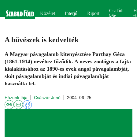
Családi
H
Közélet
Interjú
Riport
kör
tá
A bűvészek is kedvelték
A Magyar pávagalamb kitenyésztése Parthay Géza
(1861-1914) nevéhez fűződik. A neves zoológus a fajta
kialakításához az 1890-es évek angol pávagalambját,
skót pávagalambját és indiai pávagalambját
használta fel.
Házunk tája
Császár Jenő
2004. 06. 25.