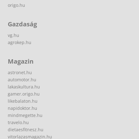
origo.hu
Gazdaság
vg.hu
agrokep.hu
Magazin
astronet.hu
automotor.hu
lakaskultura.hu
gamer.origo.hu
likebalaton.hu
napidoktor.hu
mindmegette.hu
travelo.hu
dietaesfitnesz.hu
vitorlazasmagazin.hu