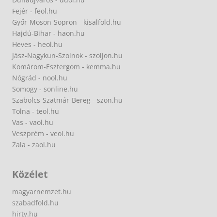
Fejér - feol.hu
Győr-Moson-Sopron - kisalfold.hu
Hajdú-Bihar - haon.hu
Heves - heol.hu
Jász-Nagykun-Szolnok - szoljon.hu
Komárom-Esztergom - kemma.hu
Nógrád - nool.hu
Somogy - sonline.hu
Szabolcs-Szatmár-Bereg - szon.hu
Tolna - teol.hu
Vas - vaol.hu
Veszprém - veol.hu
Zala - zaol.hu
Közélet
magyarnemzet.hu
szabadfold.hu
hirtv.hu