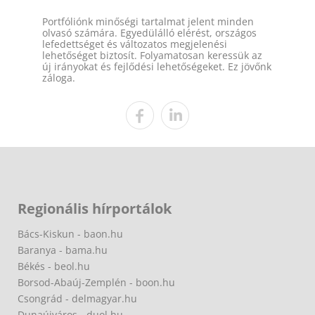
Portfóliónk minőségi tartalmat jelent minden
olvasó számára. Egyedülálló elérést, országos
lefedettséget és változatos megjelenési
lehetőséget biztosít. Folyamatosan keressük az
új irányokat és fejlődési lehetőségeket. Ez jövőnk
záloga.
Regionális hírportálok
Bács-Kiskun - baon.hu
Baranya - bama.hu
Békés - beol.hu
Borsod-Abaúj-Zemplén - boon.hu
Csongrád - delmagyar.hu
Dunaújváros - duol.hu