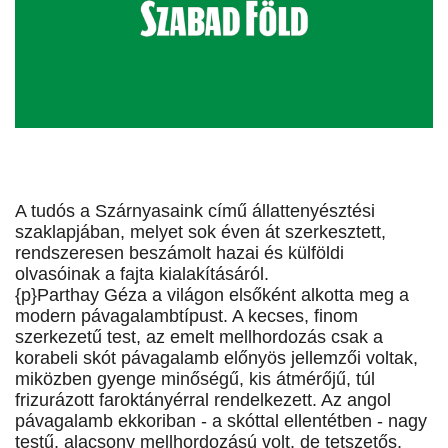
A tudós a Szárnyasaink című állattenyésztési
szaklapjában, melyet sok éven át szerkesztett,
rendszeresen beszámolt hazai és külföldi
olvasóinak a fajta kialakításáról.
{p}Parthay Géza a világon elsőként alkotta meg a
modern pávagalambtípust. A kecses, finom
szerkezetű test, az emelt mellhordozás csak a
korabeli skót pávagalamb előnyös jellemzői voltak,
miközben gyenge minőségű, kis átmérőjű, túl
frizurázott faroktányérral rendelkezett. Az angol
pávagalamb ekkoriban - a skóttal ellentétben - nagy
testű, alacsony mellhordozású volt, de tetszetős,