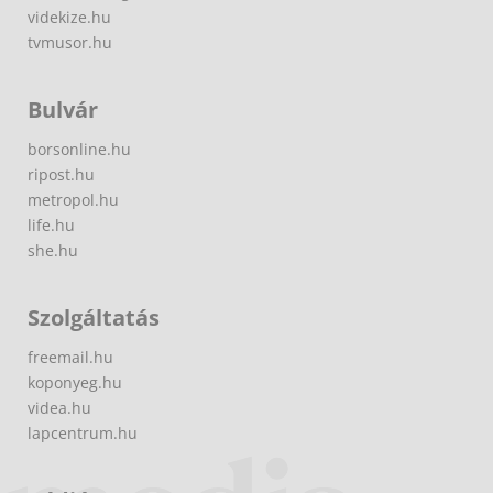
videkize.hu
tvmusor.hu
Bulvár
borsonline.hu
ripost.hu
metropol.hu
life.hu
she.hu
Szolgáltatás
freemail.hu
koponyeg.hu
videa.hu
lapcentrum.hu