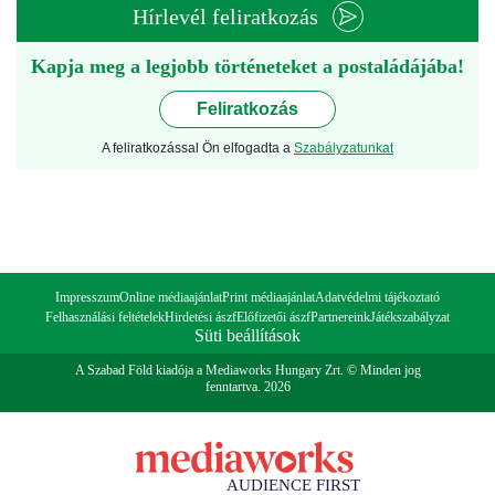
Hírlevél feliratkozás
Kapja meg a legjobb történeteket a postaládájába!
Feliratkozás
A feliratkozással Ön elfogadta a
Szabályzatunkat
Impresszum
Online médiaajánlat
Print médiaajánlat
Adatvédelmi tájékoztató
Felhasználási feltételek
Hirdetési ászf
Előfizetői ászf
Partnereink
Játékszabályzat
Süti beállítások
A Szabad Föld kiadója a Mediaworks Hungary Zrt. © Minden jog
fenntartva. 2026