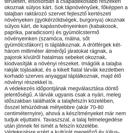
területén, elsősorban a csapadékosabb részeken
okoznak súlyos kárt. Sok tápnövényűek, főképpen a
talajban raktározó szervet fejlesztő kertészeti
növényeken (gyökérzöldségek, burgonya) okoznak
súlyos kárt, de kapásnövényeinken (kabakosok,
paprika, paradicsom) és gyümölcstermő
növényeinken (szamóca, málna, sőt
gyümölcsfákon!) is táplálkoznak. A drótférgek két-
három milliméter átmérőjű járatokat rágnak, a
pajorok kívülről hatalmas sebeket okoznak,
kiodvasítják a növényi részeket. Imágóik a talajba
rakják tojásaikat, és a kikelt fiatal lárvák kezdetben
korhadó szerves anyaggal táplálkoznak, majd élő
növényi részekkel is.
A védekezés időpontjának megválasztása döntő
jelentőségű. A lárvák ugyanis csak a nyári, meleg
időszakban találhatók a talajfelszín közelében,
ősszel lehúzódnak mélyebbre (akár 70-80
centiméternyire), ahová a készítményeket már nem
tudjuk eljuttatni. Tavaszszal, a talaj felmelegedése
után jönnek fel ismét a felszín közelébe.
Védekezésre ezért a kultúrát megelőző év július-