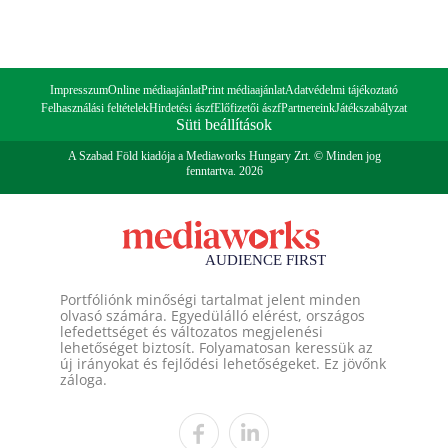
Impresszum
Online médiaajánlat
Print médiaajánlat
Adatvédelmi tájékoztató
Felhasználási feltételek
Hirdetési ászf
Előfizetői ászf
Partnereink
Játékszabályzat
Süti beállítások
A Szabad Föld kiadója a Mediaworks Hungary Zrt. © Minden jog
fenntartva. 2026
Portfóliónk minőségi tartalmat jelent minden
olvasó számára. Egyedülálló elérést, országos
lefedettséget és változatos megjelenési
lehetőséget biztosít. Folyamatosan keressük az
új irányokat és fejlődési lehetőségeket. Ez jövőnk
záloga.