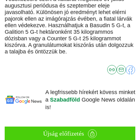
augusztusi periódusa és szeptember eleje
javasolható. Különösen jó eredményt lehet elérni
pajorok ellen az imágórajzás évében, a fiatal lárvák
ellen védekezve. Használhatjuk a Basudin 5 G-t, a
Galition 5 G-t hektáronként 35 kilogrammos
dózisban vagy a Counter 5 G-t 25 kilogrammot
kiszórva. A granulátumokat kiszórás után dolgozzuk
a talajba és öntözzük be.
A legfrissebb hírekért kövess minket
a
Szabadföld
Google News oldalán
is!
Újság előfizetés