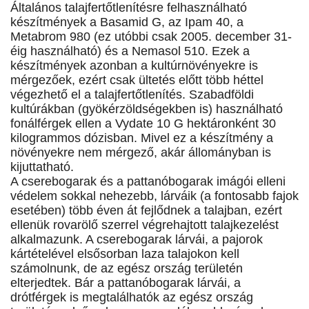
Általános talajfertőtlenítésre felhasználható
készítmények a Basamid G, az Ipam 40, a
Metabrom 980 (ez utóbbi csak 2005. december 31-
éig használható) és a Nemasol 510. Ezek a
készítmények azonban a kultúrnövényekre is
mérgezőek, ezért csak ültetés előtt több héttel
végezhető el a talajfertőtlenítés. Szabadföldi
kultúrákban (gyökérzöldségekben is) használható
fonálférgek ellen a Vydate 10 G hektáronként 30
kilogrammos dózisban. Mivel ez a készítmény a
növényekre nem mérgező, akár állományban is
kijuttatható.
A cserebogarak és a pattanóbogarak imágói elleni
védelem sokkal nehezebb, lárváik (a fontosabb fajok
esetében) több éven át fejlődnek a talajban, ezért
ellenük rovarölő szerrel végrehajtott talajkezelést
alkalmazunk. A cserebogarak lárvái, a pajorok
kártételével elsősorban laza talajokon kell
számolnunk, de az egész ország területén
elterjedtek. Bár a pattanóbogarak lárvái, a
drótférgek is megtalálhatók az egész ország