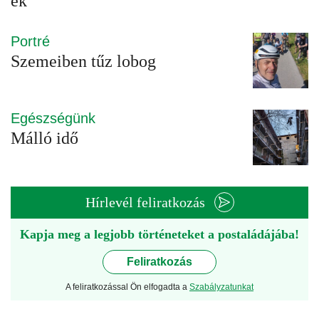
ek
Portré
Szemeiben tűz lobog
Egészségünk
Málló idő
Hírlevél feliratkozás
Kapja meg a legjobb történeteket a postaládájába!
Feliratkozás
A feliratkozással Ön elfogadta a
Szabályzatunkat