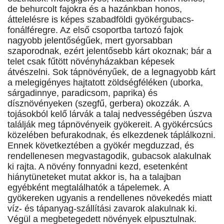
de behurcolt fajokra és a hazánkban honos,
áttelelésre is képes szabadföldi gyökérgubacs-
fonálféregre. Az első csoportba tartozó fajok
nagyobb jelentőségűek, mert gyorsabban
szaporodnak, ezért jelentősebb kárt okoznak; bár a
telet csak fűtött növényházakban képesek
átvészelni. Sok tápnövényűek, de a legnagyobb kárt
a melegigényes hajtatott zöldségféléken (uborka,
sárgadinnye, paradicsom, paprika) és
dísznövényeken (szegfű, gerbera) okozzák. A
tojásokból kelő lárvák a talaj nedvességében úszva
találják meg tápnövényeik gyökereit. A gyökércsúcs
közelében befurakodnak, és elkezdenek táplálkozni.
Ennek következtében a gyökér megduzzad, és
rendellenesen megvastagodik, gubacsok alakulnak
ki rajta. A növény fonnyadni kezd, esetenként
hiánytüneteket mutat akkor is, ha a talajban
egyébként megtalálhatók a tápelemek. A
gyökereken ugyanis a rendellenes növekedés miatt
víz- és tápanyag-szállítási zavarok alakulnak ki.
Végül a megbetegedett növények elpusztulnak.