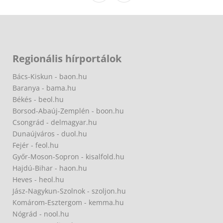
Regionális hírportálok
Bács-Kiskun - baon.hu
Baranya - bama.hu
Békés - beol.hu
Borsod-Abaúj-Zemplén - boon.hu
Csongrád - delmagyar.hu
Dunaújváros - duol.hu
Fejér - feol.hu
Győr-Moson-Sopron - kisalfold.hu
Hajdú-Bihar - haon.hu
Heves - heol.hu
Jász-Nagykun-Szolnok - szoljon.hu
Komárom-Esztergom - kemma.hu
Nógrád - nool.hu