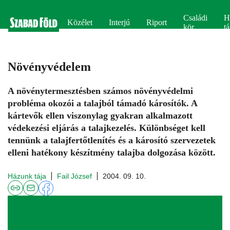
Családi
H
Közélet
Interjú
Riport
kör
tá
Növényvédelem
A növénytermesztésben számos növényvédelmi
probléma okozói a talajból támadó károsítók. A
kártevők ellen viszonylag gyakran alkalmazott
védekezési eljárás a talajkezelés. Különbséget kell
tennünk a talajfertőtlenítés és a károsító szervezetek
elleni hatékony készítmény talajba dolgozása között.
Házunk tája
Fail József
2004. 09. 10.