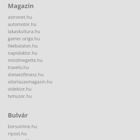
Magazin
astronet.hu
automotor.hu
lakaskultura.hu
gamer.origo.hu
likebalaton.hu
napidoktor.hu
mindmegette.hu
travelo.hu
dietaesfitnesz.hu
vitorlazasmagazin.hu
videkize.hu
tvmusor.hu
Bulvár
borsonline.hu
ripost.hu