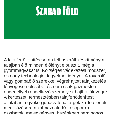
A talajfertőtlenítés során felhasznált készítmény a
talajban élő minden élőlényt elpusztít, még a
gyommagvakat is. Költséges védekezési módszer,
és nagy technológiai fegyelmet igényel. A rovarölő
vagy gombaölő szerekkel végrehajtott talajkezelés
lényegesen olcsóbb, és nem csak gázmesteri
engedéllyel rendelkező személyek hajthatják végre.
A kertészeti termesztésben talajfertőtlenítést
általában a gyökérgubacs-fonálférgek kártételének
megelőzésére alkalmaznak. Két csoportra
oszthatók: melegigényes, hazánkban nem honos,