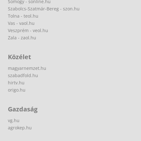
Somogy - sonline.hu
Szabolcs-Szatmár-Bereg - szon.hu
Tolna - teol.hu
Vas - vaol.hu
Veszprém - veol.hu
Zala - zaol.hu
Közélet
magyarnemzet.hu
szabadfold.hu
hirtv.hu
origo.hu
Gazdaság
vg.hu
agrokep.hu