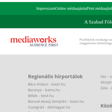
Impresszum
Online médiaajánlat
Print médiaajánl
A Szabad Föl
Portfóliónk minőségi ta
megjelenési lehetőséget
Regionális hírportálok
Vas - v
Veszpr
Bács-Kiskun - baon.hu
Zala - 
Baranya - bama.hu
Békés - beol.hu
Borsod-Abaúj-Zemplén - boon.hu
Közé
Csongrád - delmagyar.hu