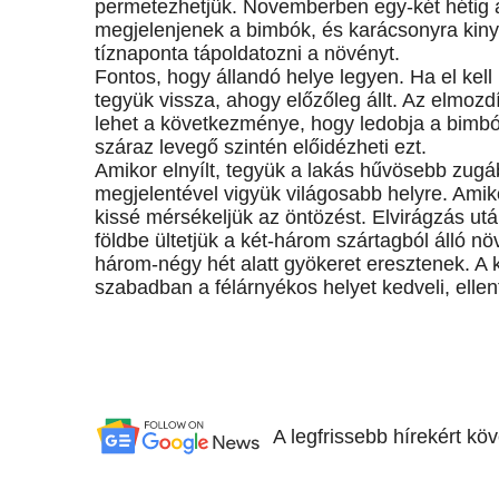
permetezhetjük. Novemberben egy-két hétig aj
megjelenjenek a bimbók, és karácsonyra kinyí
tíznaponta tápoldatozni a növényt.
Fontos, hogy állandó helye legyen. Ha el kell
tegyük vissza, ahogy előzőleg állt. Az elmozd
lehet a következménye, hogy ledobja a bimbók
száraz levegő szintén előidézheti ezt.
Amikor elnyílt, tegyük a lakás hűvösebb zugá
megjelentével vigyük világosabb helyre. Amiko
kissé mérsékeljük az öntözést. Elvirágzás u
földbe ültetjük a két-három szártagból álló n
három-négy hét alatt gyökeret eresztenek. A 
szabadban a félárnyékos helyet kedveli, ellen
A legfrissebb hírekért kö