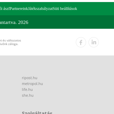
ői ászf
Partnereink
Játékszabályzat
Süti beállítások
ntartva. 2026
t és változatos
övőnk záloga.
ripost.hu
metropol.hu
life.hu
she.hu
Szolgáltatás