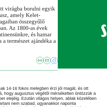
t virágba borulni egyik
usz, amely Kelet-
tagaiban összegyűlő
ban. Az 1800-as évek
ontinensünkre, és hamar
a a természet ajándéka a
k 14-16 fokos melegben érzi jól magát, és ott
á, hogy augusztus végétől mérsékelten öntözzük a
ber elejéig. Ezután világos helyen, ablak közelében
tartani nem szabad, ugyanakkor naponta