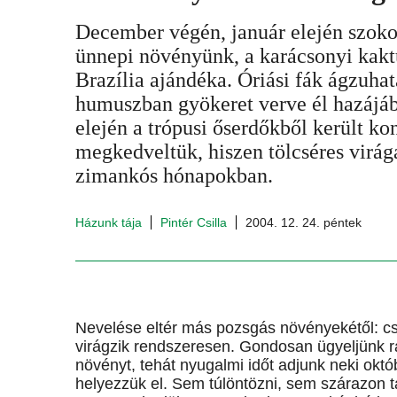
December végén, január elején szokot
ünnepi növényünk, a karácsonyi kakt
Brazília ajándéka. Óriási fák ágzuha
humuszban gyökeret verve él hazájá
elején a trópusi őserdőkből került k
megkedveltük, hiszen tölcséres virág
zimankós hónapokban.
Házunk tája
Pintér Csilla
2004. 12. 24. péntek
Nevelése eltér más pozsgás növényekétől: csa
virágzik rendszeresen. Gondosan ügyeljünk r
növényt, tehát nyugalmi időt adjunk neki októ
helyezzük el. Sem túlöntözni, sem szárazon 