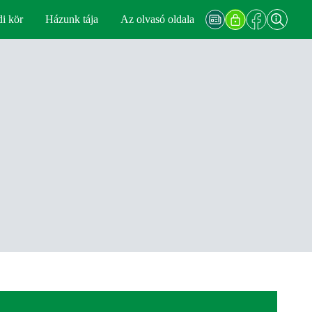
di kör
Házunk tája
Az olvasó oldala