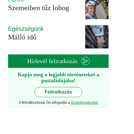
Szemeiben tűz lobog
Egészségünk
Málló idő
Hírlevél feliratkozás
Kapja meg a legjobb történeteket a
postaládájába!
Feliratkozás
A feliratkozással Ön elfogadta a
Szabályzatunkat