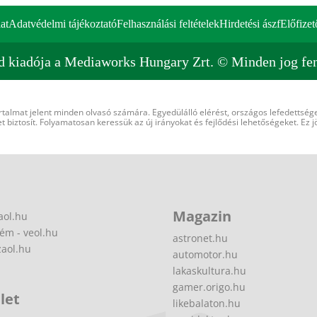
at
Adatvédelmi tájékoztató
Felhasználási feltételek
Hirdetési ászf
Előfizet
d kiadója a Mediaworks Hungary Zrt. © Minden jog fen
rtalmat jelent minden olvasó számára. Egyedülálló elérést, országos lefedettsége
 biztosít. Folyamatosan keressük az új irányokat és fejlődési lehetőségeket. Ez j
Magazin
aol.hu
ém - veol.hu
astronet.hu
zaol.hu
automotor.hu
lakaskultura.hu
gamer.origo.hu
let
likebalaton.hu