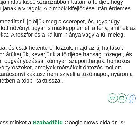
ánlatos kissé szárazabban tartani a földjét, hogy
ljanak a virágok. A bimbók kifejlődése után érdemes
 mozdítani, jelöljük meg a cserepet, és ugyanúgy
ított növényt ugyanis másképp érheti a fény, aminek az
at. A foszfor és a kálium hiánya vagy a túl meleg,
ba, és csak hetente öntözzük, majd az új hajtások
r átültetjük, keverjünk a földjébe hansági tőzeget, és
tán dugványozással könnyen szaporíthatjuk: homokos
övényrészeket, amelyek mérsékelt öntözés mellett
karácsonyi kaktusz nem szíveli a tűző napot, nyáron a
tétben a többi kaktusszal.
vess minket a
Szabadföld
Google News oldalán is!