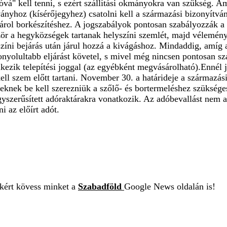
atóvá" kell tenni, s ezért szállítási okmányokra van szükség. A
nyhoz (kísérőjegyhez) csatolni kell a származási bizonyítván
sárol borkészítéshez. A jogszabályok pontosan szabályozzák a 
zör a hegyközségek tartanak helyszíni szemlét, majd vélemén
zíni bejárás után járul hozzá a kivágáshoz. Mindaddig, amíg 
 bonyolultabb eljárást követel, s mivel még nincsen pontosan 
lkezik telepítési joggal (az egyébként megvásárolható).Ennél 
kell szem előtt tartani. November 30. a határideje a származ
etteknek be kell szerezniük a szőlő- és bortermeléshez szüksé
 egyszerűsített adóraktárakra vonatkozik. Az adóbevallást ne
i az előírt adót.
ekért kövess minket a
Szabadföld
Google News oldalán is!