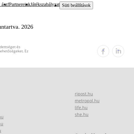
 ászf
Partnereink
Játékszabályzat
Süti beállítások
ntartva. 2026
edettséget és
 lehetőségeket. Ez
ripost.hu
metropol.hu
life.hu
she.hu
hu
hu
u