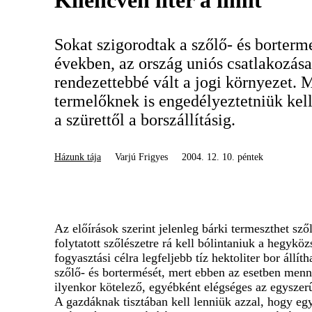
Kilencven liter a limit
Sokat szigorodtak a szőlő- és borterm
években, az ország uniós csatlakozás
rendezettebbé vált a jogi környezet. M
termelőknek is engedélyeztetniük ke
a szürettől a borszállításig.
Házunk tája
Varjú Frigyes
2004. 12. 10. péntek
Az előírások szerint jelenleg bárki termeszthet sz
folytatott szőlészetre rá kell bólintaniuk a hegykö
fogyasztási célra legfeljebb tíz hektoliter bor áll
szőlő- és bortermését, mert ebben az esetben menny
ilyenkor kötelező, egyébként elégséges az egyszerű
A gazdáknak tisztában kell lenniük azzal, hogy eg