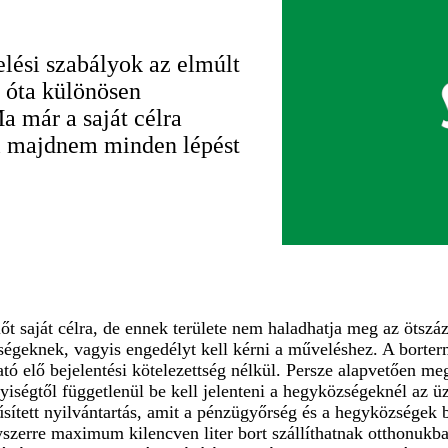
elési szabályok az elmúlt
a óta különösen
a már a saját célra
ll majdnem minden lépést
őlőt saját célra, de ennek területe nem haladhatja meg az ötsz
zségeknek, vagyis engedélyt kell kérni a műveléshez. A borter
ítható elő bejelentési kötelezettség nélkül. Persze alapvetően 
iségtől függetlenül be kell jelenteni a hegyközségeknél az ü
sített nyilvántartás, amit a pénzügyőrség és a hegyközségek 
yszerre maximum kilencven liter bort szállíthatnak otthonukb