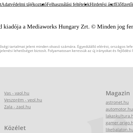
t
Adatvédelmi tájékoztató
Felhasználási feltételek
Hirdetési ászf
Előfizetői
d kiadója a Mediaworks Hungary Zrt. © Minden jog fen
őségi tartalmat jelent minden olvasó számára. Egyedülálló elérést, országos lef
elenési lehetőséget biztosít. Folyamatosan keressük az új irányokat és fejlődési
Magazin
Vas - vaol.hu
Veszprém - veol.hu
astronet.hu
Zala - zaol.hu
automotor.hu
lakaskultura.
gamer.origo.
Közélet
likebalaton.h