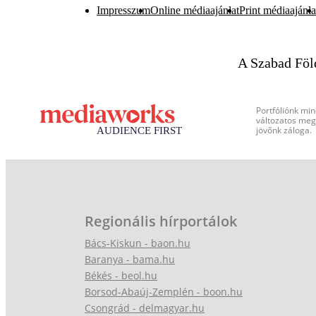
Impresszum
Online médiaajánlat
Print médiaajánla
A Szabad Föl
Portfóliónk min
változatos megj
jövőnk záloga.
Regionális hírportálok
Bács-Kiskun - baon.hu
Baranya - bama.hu
Békés - beol.hu
Borsod-Abaúj-Zemplén - boon.hu
Csongrád - delmagyar.hu