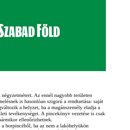
áz négyzetmétert. Az ennél nagyobb területen
melésnek is hasonlóan szigorú a rendtartása: saját
megváltozik a helyzet, ha a magánszemély eladja a
zleti tevékenységet. A pincekönyv vezetése is csak
bármikor ellenőrizhetnek.
a a borpincéből, ha az nem a lakóhelyükön