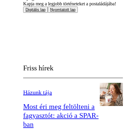
Kapja meg a legjobb történeteket a postaládájába!
Digitális lap
Nyomtatott lap
Friss hírek
Házunk tája
Most éri meg feltölteni a
fagyasztót: akció a SPAR-
ban