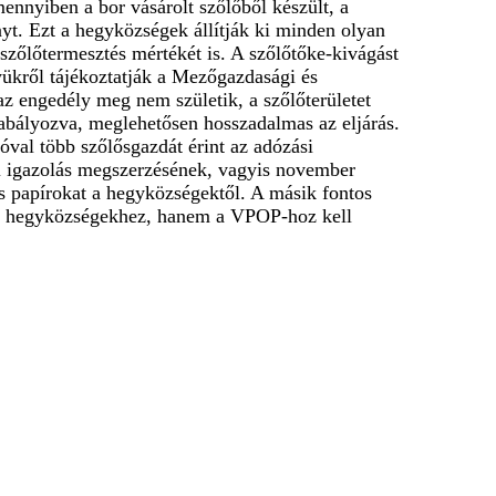
mennyiben a bor vásárolt szőlőből készült, a
yt. Ezt a hegyközségek állítják ki minden olyan
szőlőtermesztés mértékét is. A szőlőtőke-kivágást
yükről tájékoztatják a Mezőgazdasági és
az engedély meg nem születik, a szőlőterületet
szabályozva, meglehetősen hosszadalmas az eljárás.
jóval több szőlősgazdát érint az adózási
ási igazolás megszerzésének, vagyis november
ges papírokat a hegyközségektől. A másik fontos
m a hegyközségekhez, hanem a VPOP-hoz kell