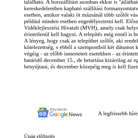
található. A borszállítást azonban ekkor is "átláth
kereskedelemben kapható szállítási formanyomtatvá
esetben, amikor valaki öt mázsánál több szőlőt vá
például minden esetben engedélyeztetni kell. Elős
Vidékfejlesztési Hivatalt (MVH), amely csak helys
érintetlenül kell hagyni. A telepítés még ennél is
A lényeg, hogy csak az telepíthet szőlőt, aki rende
kötelezettség, s ebből a szempontból két dátumot 
végéig - az előbb ismertetett esetekben - az érint
határidő december 15., de betartása kizárólag az
benyújtani, és december közepéig meg is kell fizetn
A legfrissebb hír
Újság előfizetés