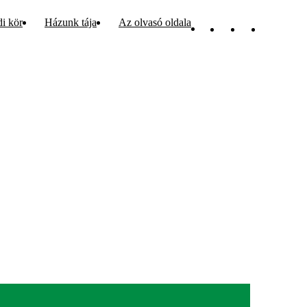
di kör
Házunk tája
Az olvasó oldala