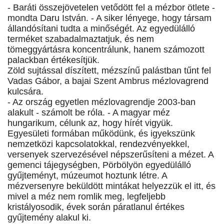
- Baráti összejövetelen vetődött fel a mézbor ötlete -
mondta Daru István. - A siker lényege, hogy társam
állandósítani tudta a minőségét. Az egyedülálló
terméket szabadalmaztatjuk, és nem
tömeggyártásra koncentrálunk, hanem számozott
palackban értékesítjük.
Zöld sujtással díszített, mézszínű palástban tűnt fel
Vadas Gábor, a bajai Szent Ambrus mézlovagrend
kulcsára.
- Az ország egyetlen mézlovagrendje 2003-ban
alakult - számolt be róla. - A magyar méz
hungarikum, célunk az, hogy hírét vigyük.
Egyesületi formában működünk, és igyekszünk
nemzetközi kapcsolatokkal, rendezvényekkel,
versenyek szervezésével népszerűsíteni a mézet. A
gemenci tájegységben, Pörbölyön egyedülálló
gyűjteményt, múzeumot hoztunk létre. A
mézversenyre beküldött mintákat helyezzük el itt, és
mivel a méz nem romlik meg, legfeljebb
kristályosodik, évek során páratlanul értékes
gyűjtemény alakul ki.