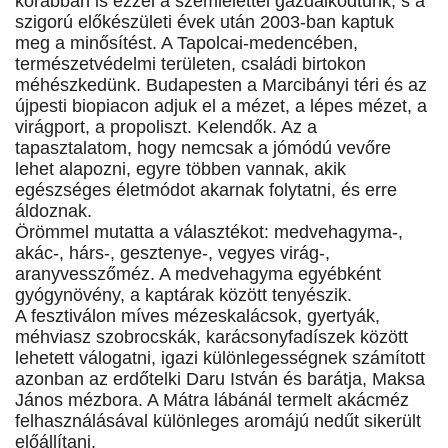
korábban is ezzel a szemlélettel gazdálkodtunk, s a
szigorú előkészületi évek után 2003-ban kaptuk
meg a minősítést. A Tapolcai-medencében,
természetvédelmi területen, családi birtokon
méhészkedünk. Budapesten a Marcibányi téri és az
újpesti biopiacon adjuk el a mézet, a lépes mézet, a
virágport, a propoliszt. Kelendők. Az a
tapasztalatom, hogy nemcsak a jómódú vevőre
lehet alapozni, egyre többen vannak, akik
egészséges életmódot akarnak folytatni, és erre
áldoznak.
Örömmel mutatta a választékot: medvehagyma-,
akác-, hárs-, gesztenye-, vegyes virág-,
aranyvesszőméz. A medvehagyma egyébként
gyógynövény, a kaptárak között tenyészik.
A fesztiválon míves mézeskalácsok, gyertyák,
méhviasz szobrocskák, karácsonyfadíszek között
lehetett válogatni, igazi különlegességnek számított
azonban az erdőtelki Daru István és barátja, Maksa
János mézbora. A Mátra lábánál termelt akácméz
felhasználásával különleges aromájú nedűt sikerült
előállítani.