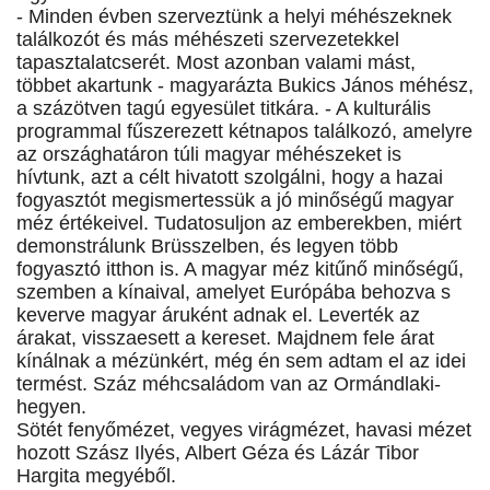
- Minden évben szerveztünk a helyi méhészeknek
találkozót és más méhészeti szervezetekkel
tapasztalatcserét. Most azonban valami mást,
többet akartunk - magyarázta Bukics János méhész,
a százötven tagú egyesület titkára. - A kulturális
programmal fűszerezett kétnapos találkozó, amelyre
az országhatáron túli magyar méhészeket is
hívtunk, azt a célt hivatott szolgálni, hogy a hazai
fogyasztót megismertessük a jó minőségű magyar
méz értékeivel. Tudatosuljon az emberekben, miért
demonstrálunk Brüsszelben, és legyen több
fogyasztó itthon is. A magyar méz kitűnő minőségű,
szemben a kínaival, amelyet Európába behozva s
keverve magyar áruként adnak el. Leverték az
árakat, visszaesett a kereset. Majdnem fele árat
kínálnak a mézünkért, még én sem adtam el az idei
termést. Száz méhcsaládom van az Ormándlaki-
hegyen.
Sötét fenyőmézet, vegyes virágmézet, havasi mézet
hozott Szász Ilyés, Albert Géza és Lázár Tibor
Hargita megyéből.