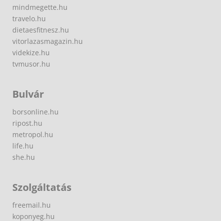
mindmegette.hu
travelo.hu
dietaesfitnesz.hu
vitorlazasmagazin.hu
videkize.hu
tvmusor.hu
Bulvár
borsonline.hu
ripost.hu
metropol.hu
life.hu
she.hu
Szolgáltatás
freemail.hu
koponyeg.hu