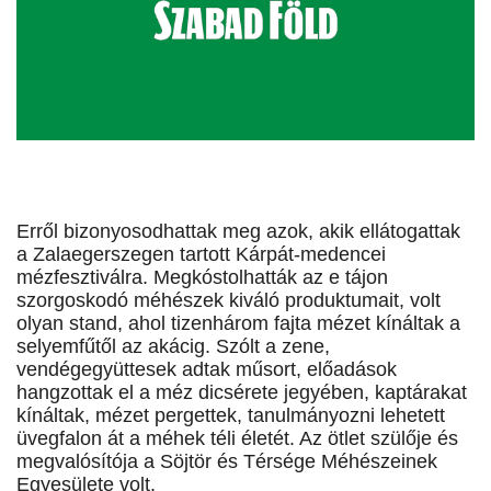
Erről bizonyosodhattak meg azok, akik ellátogattak
a Zalaegerszegen tartott Kárpát-medencei
mézfesztiválra. Megkóstolhatták az e tájon
szorgoskodó méhészek kiváló produktumait, volt
olyan stand, ahol tizenhárom fajta mézet kínáltak a
selyemfűtől az akácig. Szólt a zene,
vendégegyüttesek adtak műsort, előadások
hangzottak el a méz dicsérete jegyében, kaptárakat
kínáltak, mézet pergettek, tanulmányozni lehetett
üvegfalon át a méhek téli életét. Az ötlet szülője és
megvalósítója a Söjtör és Térsége Méhészeinek
Egyesülete volt.