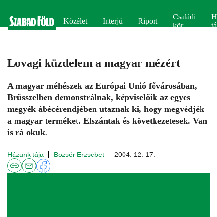
Családi
H
Közélet
Interjú
Riport
kör
tá
Lovagi küzdelem a magyar mézért
A magyar méhészek az Európai Unió fővárosában,
Brüsszelben demonstrálnak, képviselőik az egyes
megyék ábécérendjében utaznak ki, hogy megvédjék
a magyar terméket. Elszántak és következetesek. Van
is rá okuk.
Házunk tája
Bozsér Erzsébet
2004. 12. 17.