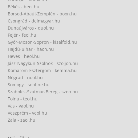
Békés - beol.hu
Borsod-Abaúj-Zemplén - boon.hu
Csongrád - delmagyar.hu
Dunaújváros - duol.hu
Fejér - feol.hu
Győr-Moson-Sopron - kisalfold.hu
Hajdú-Bihar - haon.hu
Heves - heol.hu
Jász-Nagykun-Szolnok - szoljon.hu
Komárom-Esztergom - kemma.hu
Nógrád - nool.hu
Somogy - sonline.hu
Szabolcs-Szatmár-Bereg - szon.hu
Tolna - teol.hu
Vas - vaol.hu
Veszprém - veol.hu
Zala - zaol.hu