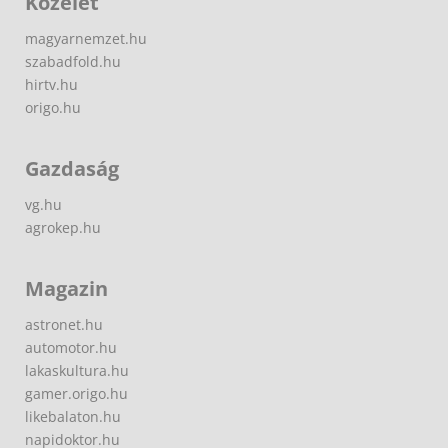
Közélet
magyarnemzet.hu
szabadfold.hu
hirtv.hu
origo.hu
Gazdaság
vg.hu
agrokep.hu
Magazin
astronet.hu
automotor.hu
lakaskultura.hu
gamer.origo.hu
likebalaton.hu
napidoktor.hu