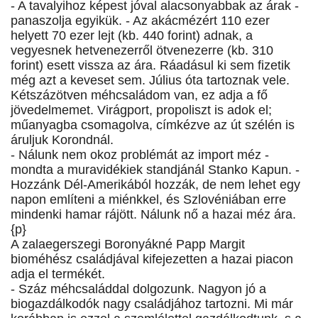
- A tavalyihoz képest jóval alacsonyabbak az árak -
panaszolja egyikük. - Az akácmézért 110 ezer
helyett 70 ezer lejt (kb. 440 forint) adnak, a
vegyesnek hetvenezerről ötvenezerre (kb. 310
forint) esett vissza az ára. Ráadásul ki sem fizetik
még azt a keveset sem. Július óta tartoznak vele.
Kétszázötven méhcsaládom van, ez adja a fő
jövedelmemet. Virágport, propoliszt is adok el;
műanyagba csomagolva, címkézve az út szélén is
áruljuk Korondnál.
- Nálunk nem okoz problémát az import méz -
mondta a muravidékiek standjánál Stanko Kapun. -
Hozzánk Dél-Amerikából hozzák, de nem lehet egy
napon említeni a miénkkel, és Szlovéniában erre
mindenki hamar rájött. Nálunk nő a hazai méz ára.
{p}
A zalaegerszegi Boronyákné Papp Margit
bioméhész családjával kifejezetten a hazai piacon
adja el termékét.
- Száz méhcsaláddal dolgozunk. Nagyon jó a
biogazdálkodók nagy családjához tartozni. Mi már