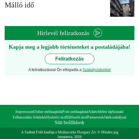
Málló idő
Hírlevél feliratkozás
Kapja meg a legjobb történeteket a postaládájába!
Feliratkozás
A feliratkozással Ön elfogadta a
Szabályzatunkat
Impresszum
Online médiaajánlat
Print médiaajánlat
Adatvédelmi tájékoztató
Felhasználási feltételek
Hirdetési ászf
Előfizetői ászf
Partnereink
Játékszabályzat
Süti beállítások
A Szabad Föld kiadója a Mediaworks Hungary Zrt. © Minden jog
fenntartva. 2026