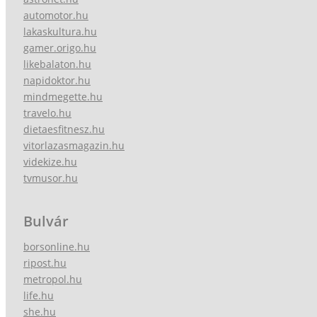
automotor.hu
lakaskultura.hu
gamer.origo.hu
likebalaton.hu
napidoktor.hu
mindmegette.hu
travelo.hu
dietaesfitnesz.hu
vitorlazasmagazin.hu
videkize.hu
tvmusor.hu
Bulvár
borsonline.hu
ripost.hu
metropol.hu
life.hu
she.hu