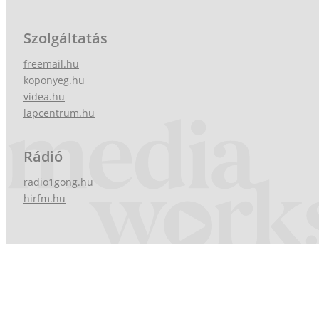
Szolgáltatás
freemail.hu
koponyeg.hu
videa.hu
lapcentrum.hu
Rádió
radio1gong.hu
hirfm.hu