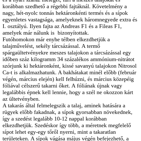
korábban szedhető a régebbi fajtáknál. Követelmény a
nagy, hét-nyolc tonnás hektáronkénti termés és a sípok
egyenletes vastagsága, amelyeknek háromnegyede extra és
I. osztályú. Ilyen fajta az Andreas F1 és a Fileas F1,
amelyek már nálunk is bizonyítottak.
Futóhomokon már enyhe télben elkezdhetjük a
talajművelést, sekély tárcsázással. A termő
spárgaültetvényekre meszes talajokon a tárcsázással egy
időben száz kilogramm 34 százalékos ammónium-nitrátot
szórjunk ki hektáronként, kissé savanyú talajokon Nitrosol
Ca-t is alkalmazhatunk. A bakhátakat minél előbb (február
végén, március elején) kell felhúzni, és március közepéig
fóliával célszerű takarni őket. A fóliának újnak vagy
legalábbis épnek kell lennie, hogy a szél ne okozzon kárt
az ültetvényben.
A takarás által felmelegszik a talaj, aminek hatására a
rügyek előbb fakadnak, a sípok gyorsabban növekednek,
így a szedést legalább 10-12 nappal korábban
elkezdhetjük. Szedéskor így több, a méretnek megfelelő
sípot lehet egy-egy tőről nyerni, mint a takaratlan
területeken. A sípok vágása május végén befejezhető, a