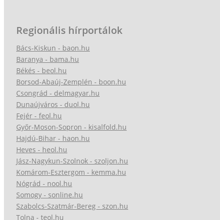
Regionális hírportálok
Bács-Kiskun - baon.hu
Baranya - bama.hu
Békés - beol.hu
Borsod-Abaúj-Zemplén - boon.hu
Csongrád - delmagyar.hu
Dunaújváros - duol.hu
Fejér - feol.hu
Győr-Moson-Sopron - kisalfold.hu
Hajdú-Bihar - haon.hu
Heves - heol.hu
Jász-Nagykun-Szolnok - szoljon.hu
Komárom-Esztergom - kemma.hu
Nógrád - nool.hu
Somogy - sonline.hu
Szabolcs-Szatmár-Bereg - szon.hu
Tolna - teol.hu