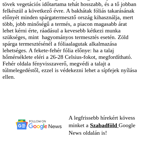
tövek vegetációs időtartama tehát hosszabb, és a tő jobban
felkészül a következő évre. A bakhátak fóliás takarásának
előnyét minden spárgatermesztő ország kihasználja, mert
több, jobb minőségű a termés, a piacon magasabb árat
lehet kérni érte, ráadásul a kevesebb kétkezi munka
szükséges, mint hagyományos termesztés esetén. Zöld
spárga termesztésénél a fóliaalagutak alkalmazása
lehetséges. A fekete-fehér fólia előnye: ha a talaj
hőmérséklete eléri a 26-28 Celsius-fokot, megfordítható.
Fehér oldala fényvisszaverő, megvédi a talajt a
túlmelegedéstől, ezzel is védekezni lehet a sípfejek nyílása
ellen.
A legfrissebb hírekért kövess
minket a
Szabadföld
Google
News oldalán is!