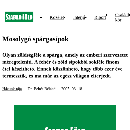
Családi
Közélet
Interjú
Riport
kör
Mosolygó spárgasípok
Olyan zöldségféle a spárga, amely az emberi szervezetet
méregteleníti. A fehér és zöld sípokból sokféle finom
étel készíthető. Ennek köszönhető, hogy több ezer éve
termesztik, és ma már az egész világon elterjedt.
Házunk tája
Dr. Fehér Béláné
2005. 03. 18.