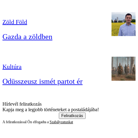
Zöld Föld
Gazda a zöldben
Kultúra
Odüsszeusz ismét partot ér
Hírlevél feliratkozás
Kapja meg a legjobb történeteket a postaládájába!
Feliratkozás
A feliratkozással Ön elfogadta a
Szabályzatunkat