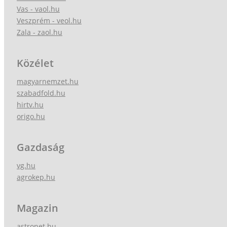
Vas - vaol.hu
Veszprém - veol.hu
Zala - zaol.hu
Közélet
magyarnemzet.hu
szabadfold.hu
hirtv.hu
origo.hu
Gazdaság
vg.hu
agrokep.hu
Magazin
astronet.hu