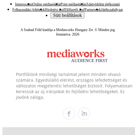
Impresszum
Online médiaajánlat
Print médiaajánlat
Adatvédelmi tájékoztató
Felhasználási feltételek
Hirdetési ászf
Előfizetői ászf
Partnereink
Játékszabályzat
Süti beállítások
A Szabad Föld kiadója a Mediaworks Hungary Zrt. © Minden jog
fenntartva. 2026
Portfóliónk minőségi tartalmat jelent minden olvasó
számára. Egyedülálló elérést, országos lefedettséget és
változatos megjelenési lehetőséget biztosít. Folyamatosan
keressük az új irányokat és fejlődési lehetőségeket. Ez
jövőnk záloga.