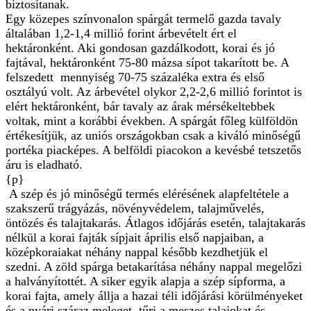
biztosítanak.
Egy közepes színvonalon spárgát termelő gazda tavaly
általában 1,2-1,4 millió forint árbevételt ért el
hektáronként. Aki gondosan gazdálkodott, korai és jó
fajtával, hektáronként 75-80 mázsa sípot takarított be. A
felszedett mennyiség 70-75 százaléka extra és első
osztályú volt. Az árbevétel olykor 2,2-2,6 millió forintot is
elért hektáronként, bár tavaly az árak mérsékeltebbek
voltak, mint a korábbi években. A spárgát főleg külföldön
értékesítjük, az uniós országokban csak a kiváló minőségű
portéka piacképes. A belföldi piacokon a kevésbé tetszetős
áru is eladható.
{p}
A szép és jó minőségű termés elérésének alapfeltétele a
szakszerű trágyázás, növényvédelem, talajművelés,
öntözés és talajtakarás. Átlagos időjárás esetén, talajtakarás
nélkül a korai fajták sípjait április első napjaiban, a
középkoraiakat néhány nappal később kezdhetjük el
szedni. A zöld spárga betakarítása néhány nappal megelőzi
a halványítottét. A siker egyik alapja a szép sípforma, a
korai fajta, amely állja a hazai téli időjárási körülményeket
és a nyári száraz meleget, tűri a meszes talajokat és