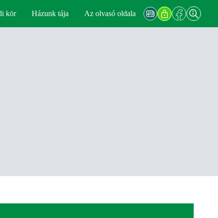
di kör
Házunk tája
Az olvasó oldala