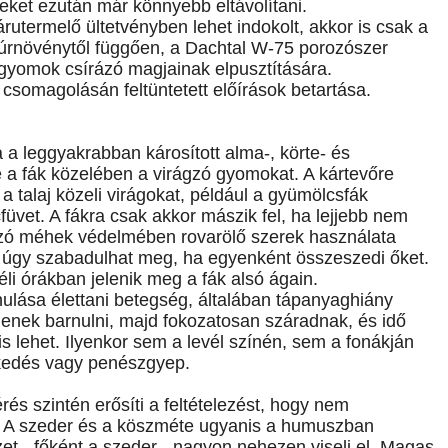
yeket ezután már könnyebb eltávolítani.
rutermelő ültetvényben lehet indokolt, akkor is csak a
ltúrnövénytől függően, a Dachtal W-75 porozószer
 gyomok csírázó magjainak elpusztítására.
somagolásán feltüntetett előírások betartása.
 a leggyakrabban károsított alma-, körte- és
e a fák közelében a virágzó gyomokat. A kártevőre
a talaj közeli virágokat, például a gyümölcsfák
üvet. A fákra csak akkor mászik fel, ha lejjebb nem
porzó méhek védelmében rovarölő szerek használata
k úgy szabadulhat meg, ha egyenként összeszedi őket.
li órákban jelenik meg a fák alsó ágain.
ulása élettani betegség, általában tápanyaghiány
ezdenek barnulni, majd fokozatosan száradnak, és idő
 is lehet. Ilyenkor sem a levél színén, sem a fonákján
kedés vagy penészgyep.
és szintén erősíti a feltételezést, hogy nem
i. A szeder és a köszméte ugyanis a humuszban
zet - főként a szeder - nagyon nehezen viseli el. Magas