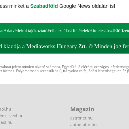
vess minket a
Szabadföld
Google News oldalán is!
at
Adatvédelmi tájékoztató
Felhasználási feltételek
Hirdetési ászf
Előfizet
d kiadója a Mediaworks Hungary Zrt. © Minden jog fen
rtalmat jelent minden olvasó számára. Egyedülálló elérést, országos lefedettsége
 biztosít. Folyamatosan keressük az új irányokat és fejlődési lehetőségeket. Ez j
Magazin
aol.hu
ém - veol.hu
astronet.hu
zaol.hu
automotor.hu