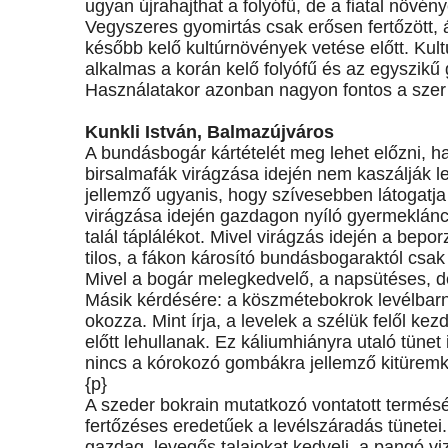
ugyan újrahajthat a folyófű, de a fiatal növén
Vegyszeres gyomirtás csak erősen fertőzött, á
később kelő kultúrnövények vetése előtt. Ku
alkalmas a korán kelő folyófű és az egyszikű
Használatakor azonban nagyon fontos a szer c
Kunkli István, Balmazújváros
A bundásbogár kártételét meg lehet előzni, ha
birsalmafák virágzása idején nem kaszálják l
jellemző ugyanis, hogy szívesebben látogatja 
virágzása idején gazdagon nyíló gyermekláncf
talál táplálékot. Mivel virágzás idején a be
tilos, a fákon károsító bundásbogaraktól csa
Mivel a bogár melegkedvelő, a napsütéses, dé
Másik kérdésére: a köszmétebokrok levélbarn
okozza. Mint írja, a levelek a szélük felől k
előtt lehullanak. Ez káliumhiányra utaló tünet
nincs a kórokozó gombákra jellemző kitürem
{p}
A szeder bokrain mutatkozó vontatott termésér
fertőzéses eredetűek a levélszáradás tünete
gazdag, levegős talajokat kedveli, a pangó vi