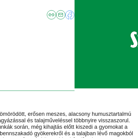
 tömörödött, erősen meszes, alacsony humusztartalmú
ágyázással és talajműveléssel többnyire visszaszorul.
munkák során, még kihajtás előtt kiszedi a gyomokat a
A bennszakadó gyökerekről és a talajban lévő magokból