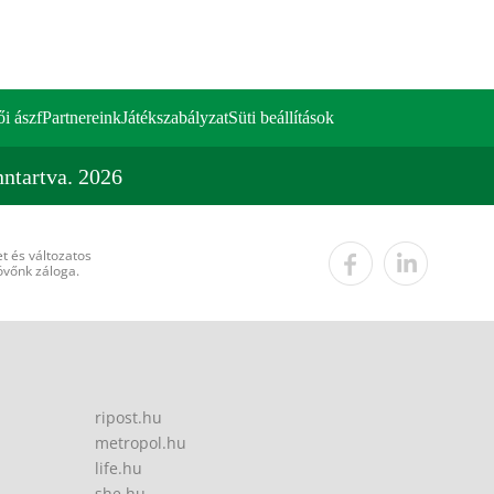
ői ászf
Partnereink
Játékszabályzat
Süti beállítások
ntartva. 2026
t és változatos
övőnk záloga.
ripost.hu
metropol.hu
life.hu
she.hu