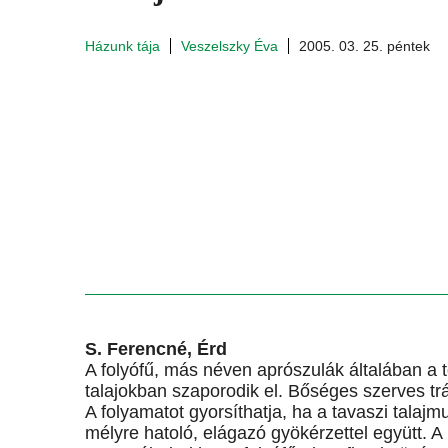
Házunk tája
Veszelszky Éva
2005. 03. 25. péntek
S. Ferencné, Érd
A folyófű, más néven aprószulák általában a
talajokban szaporodik el. Bőséges szerves tr
A folyamatot gyorsíthatja, ha a tavaszi talaj
mélyre hatoló, elágazó gyökérzettel együtt. 