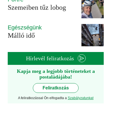
Szemeiben tűz lobog
Egészségünk
Málló idő
Hírlevél feliratkozás
Kapja meg a legjobb történeteket a
postaládájába!
Feliratkozás
A feliratkozással Ön elfogadta a
Szabályzatunkat