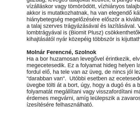
vízálláskor vagy tömörödött, vízhiányos talajb
akkor is mutatkozhatnak, ha van elegendő kál
hiánybetegség megelőzésére először a kiváltó 
a talaj szerves trágyázásával és lazításával. 
lombtrágyával is (Biomit Plusz) csökkenthető
kihajtásától nyár közepéig többször is kijutt
Molnár Ferencné, Szolnok
Ha a bor huzamosan levegővel érintkezik, elv
megecetesedik. Ez a folyamat hideg helyen l
fordul elő, ha tele van az üveg, de nincs jól 
"darabban van". Utóbbi esetben az ecetesedé
üvegbe tölti át a bort, úgy, hogy a dugó és a
folyamatát megállítani vagy visszafordítani 
érdemes megvárni, amíg leülepszik a zavarosa
ízesítésére felhasználható.