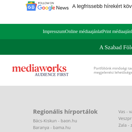
A legfrissebb hírekért kö
Impresszum
Online médiaajánlat
Print médiaajánl
A Szabad Föl
Portfóliónk minőségi ta
megjelenési lehetőséget
Regionális hírportálok
Vas - v
Veszpr
Bács-Kiskun - baon.hu
Zala - 
Baranya - bama.hu