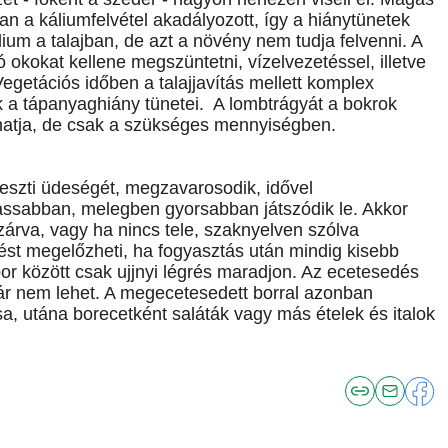
an a káliumfelvétel akadályozott, így a hiánytünetek
ium a talajban, de azt a növény nem tudja felvenni. A
okokat kellene megszüntetni, vízelvezetéssel, illetve
Vegetációs időben a talajjavítás mellett komplex
k a tápanyaghiány tünetei. A lombtrágyát a bokrok
athatja, de csak a szükséges mennyiségben.
eszti üdeségét, megzavarosodik, idővel
assabban, melegben gyorsabban játszódik le. Akkor
lezárva, vagy ha nincs tele, szaknyelven szólva
st megelőzheti, ha fogyasztás után mindig kisebb
 bor között csak ujjnyi légrés maradjon. Az ecetesedés
már nem lehet. A megecetesedett borral azonban
, utána borecetként saláták vagy más ételek és italok