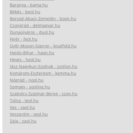
Baranya - bama.hu
Békés - beol.hu
Borsod-Abaúj-Zemplén - boon.hu
Csongrád - delmagyar.hu
Dunaújváros - duol.hu
Fejér - feol.hu
Győr-Moson-Sopron - kisalfold.hu
Hajdú-Bihar - haon.hu
Heves - heol.hu
Jász-Nagykun-Szolnok - szoljon.hu
Komárom-Esztergom - kemma.hu
Nógrád - nool.hu
Somogy - sonline.hu
Szabolcs-Szatmár-Bereg - szon.hu
Tolna - teol.hu
Vas - vaol.hu
Veszprém - veol.hu
Zala - zaol.hu