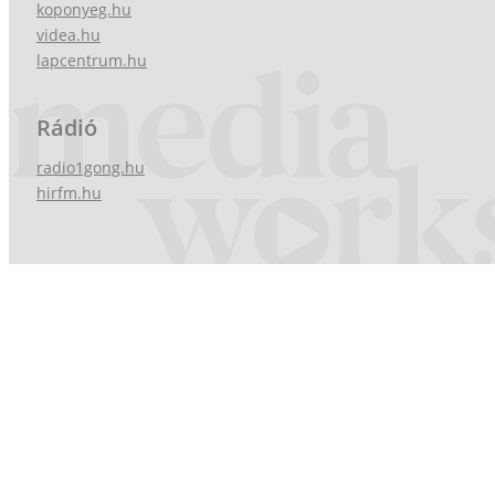
koponyeg.hu
videa.hu
lapcentrum.hu
Rádió
radio1gong.hu
hirfm.hu