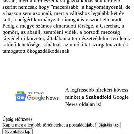
lassan, mert a természetbarát gazdálkodás sok termelő
szerint nemcsak hogy "macerásabb" a hagyományosnál, de
a haszon sem azonnali, mert a váltáshoz legalább két év
kell, a beígért kormányzati támogatás viszont elmaradt.
Pedig a megye számos elmaradott térsége, a Cserehát, a
gömöri, az abaúji, zempléni vidék, a borsodi mezőség
tájvédelmi körzetei, általában a természetvédelmi területek
kitűnő lehetőséget kínálnak az unió által szorgalmazott és
támogatott ökogazdálkodásnak.
A legfrissebb hírekért kövess
minket a
Szabadföld
Google
News oldalán is!
Újság előfizetés
Kapja meg a legjobb történeteket a postaládájába!
Digitális lap
Nyomtatott lap