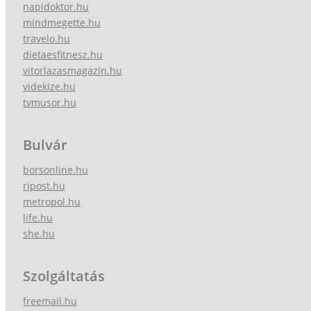
napidoktor.hu
mindmegette.hu
travelo.hu
dietaesfitnesz.hu
vitorlazasmagazin.hu
videkize.hu
tvmusor.hu
Bulvár
borsonline.hu
ripost.hu
metropol.hu
life.hu
she.hu
Szolgáltatás
freemail.hu