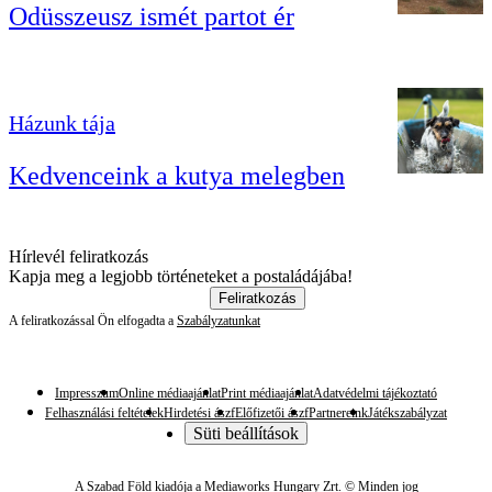
Odüsszeusz ismét partot ér
Házunk tája
Kedvenceink a kutya melegben
Hírlevél feliratkozás
Kapja meg a legjobb történeteket a postaládájába!
Feliratkozás
A feliratkozással Ön elfogadta a
Szabályzatunkat
Impresszum
Online médiaajánlat
Print médiaajánlat
Adatvédelmi tájékoztató
Felhasználási feltételek
Hirdetési ászf
Előfizetői ászf
Partnereink
Játékszabályzat
Süti beállítások
A Szabad Föld kiadója a Mediaworks Hungary Zrt. © Minden jog