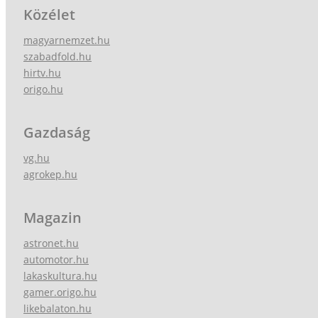
Közélet
magyarnemzet.hu
szabadfold.hu
hirtv.hu
origo.hu
Gazdaság
vg.hu
agrokep.hu
Magazin
astronet.hu
automotor.hu
lakaskultura.hu
gamer.origo.hu
likebalaton.hu