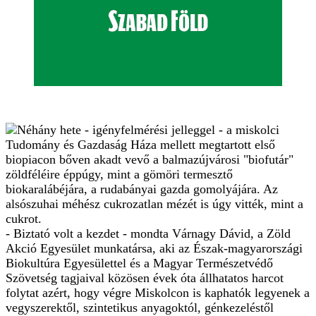
Néhány hete - igényfelmérési jelleggel - a miskolci
Tudomány és Gazdaság Háza mellett megtartott első
biopiacon bőven akadt vevő a balmazújvárosi "biofutár"
zöldféléire éppúgy, mint a gömöri termesztő
biokaralábéjára, a rudabányai gazda gomolyájára. Az
alsószuhai méhész cukrozatlan mézét is úgy vitték, mint a
cukrot.
- Biztató volt a kezdet - mondta Várnagy Dávid, a Zöld
Akció Egyesület munkatársa, aki az Észak-magyarországi
Biokultúra Egyesülettel és a Magyar Természetvédő
Szövetség tagjaival közösen évek óta állhatatos harcot
folytat azért, hogy végre Miskolcon is kaphatók legyenek a
vegyszerektől, szintetikus anyagoktól, génkezeléstől