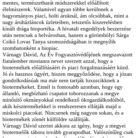
mentes, természetbarát módszerekkel előállított
élelmiszerek. Valamivel ugyan többe kerülnnek a
hagyományos piaci, bolti áruknál, ám olcsóbbak, mint a
nagy áruházláncok üzleteiben, tetszetős kiszerelésben
kínált drága bioportéka. A hivatali engedélyek beszerzése
után nemcsak a belvárosban, hanem a görömbölyi Sárga
Csikó Lovas Tanya szomszédságában is megnyílik
szombatonként a biopiac.
Várnagy Dávid, Az Év Fogyasztóvédőjének megszavazott
fiatalember mostanra nevet szerzett azzal, hogy a
biotermékek előállításáért és piaci forgalmazásáért küzd.
Jó és hasznos ügyért, hiszen meggyőződése, hogy a józan
gondolkodásúak ma már nem tartják luxuscikknek a
biotermékeket. Ennél is fontosabb azonban, hogy egy
állandó, megbízható csapatot toborozzanak a megye
minősítő okmányokkal rendelkező ökogazdálkodóiból,
akik késztermékekkel is rendszeresen ellátják majd a
miskolci piacokat. Nincsenek még nagyon sokan, és a
biotermékek zömét külföldre szállítják.
Várnagy Dávid szerint akkora az igény, hogy a megyei
biotermelők tábora tovább gyarapodhat. Valószínűleg csak