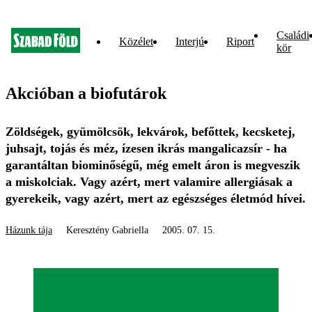
Családi
Közélet
Interjú
Riport
kör
Akcióban a biofutárok
Zöldségek, gyümölcsök, lekvárok, befőttek, kecsketej,
juhsajt, tojás és méz, ízesen ikrás mangalicazsír - ha
garantáltan biominőségű, még emelt áron is megveszik
a miskolciak. Vagy azért, mert valamire allergiásak a
gyerekeik, vagy azért, mert az egészséges életmód hívei.
Házunk tája
Keresztény Gabriella
2005. 07. 15.