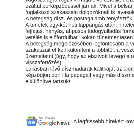
ezáltal porképződéssel járnak. Mivel a bélsár 
foglalkozó szakaszain dolgozóknak is javasol
A betegség dísz- és postagalamb tenyésztők,
A tünetek egy-két heti lappangás után, hirtele
fejfájás, hányás, atípusos tüdőgyulladás form
vetélés is előfordulhat. Sokan tünetmentesen á
A betegség megelőzésében legfontosabb a v
szakaszait el kell különíteni a többitől, a v
üzemeltetni (úgy, hogy az elszívott levegő a
visszafertőzés).
Lakásban lévő díszmadarak kalitkáját az alo
képződjön por! Ha papagájt vagy más díszma
elkülönítve tartsuk!
A legfrissebb hírekért kö