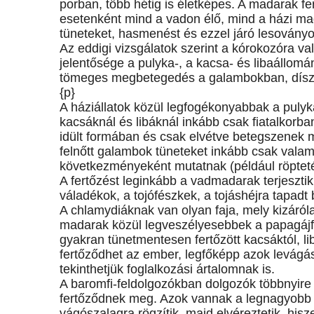
porban, több hétig is életképes. A madarak f
esetenként mind a vadon élő, mind a házi mad
tüneteket, hasmenést és ezzel járó lesovány
Az eddigi vizsgálatok szerint a kórokozóra v
jelentősége a pulyka-, a kacsa- és libaállom
tömeges megbetegedés a galambokban, díszma
{p}
A háziállatok közül legfogékonyabbak a pulyk
kacsáknál és libáknál inkább csak fiatalkorba
idült formában és csak elvétve betegszenek 
felnőtt galambok tüneteket inkább csak valam
következményeként mutatnak (például röpteté
A fertőzést leginkább a vadmadarak terjesztik
váladékok, a tojófészkek, a tojáshéjra tapadt b
A chlamydiáknak van olyan faja, mely kizáról
madarak közül legveszélyesebbek a papagájf
gyakran tünetmentesen fertőzött kacsáktól, li
fertőződhet az ember, legfőképp azok levágá
tekinthetjük foglalkozási ártalomnak is.
A baromfi-feldolgozókban dolgozók többnyire
fertőződnek meg. Azok vannak a legnagyobb ve
vágószalagra rögzítik, majd elvéreztetik, hi