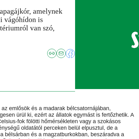
papagájkór, amelynek
i vágóhídon is
tériumról van szó,
ó az emlősök és a madarak bélcsatornájában,
esen ürül ki, ezért az állatok egymást is fertőzhetik. A
elsius-fok fölötti hőmérsékleten vagy a szokásos
nységű oldatától perceken belül elpusztul, de a
 a bélsárban és a magzatburkokban, beszáradva a