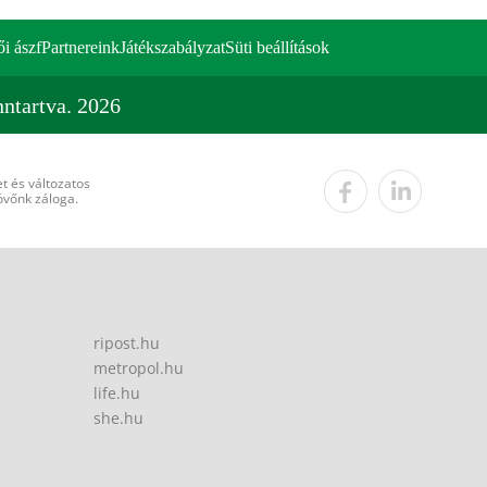
ői ászf
Partnereink
Játékszabályzat
Süti beállítások
ntartva. 2026
t és változatos
övőnk záloga.
ripost.hu
metropol.hu
life.hu
she.hu