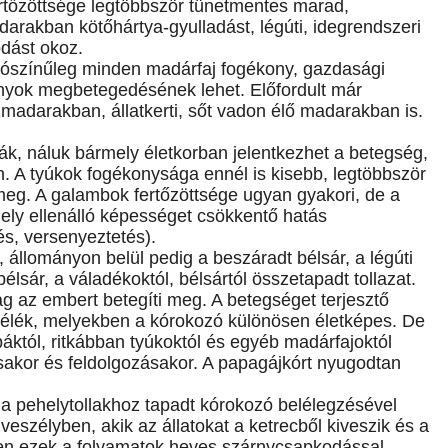
ertőzöttsége legtöbbször tünetmentes marad,
arakban kötőhártya-gyulladást, légúti, idegrendszeri
odást okoz.
alószínűleg minden madárfaj fogékony, gazdasági
ányok megbetegedésének lehet. Előfordult már
darakban, állatkerti, sőt vadon élő madarakban is.
ák, náluk bármely életkorban jelentkezhet a betegség,
n. A tyúkok fogékonysága ennél is kisebb, legtöbbször
meg. A galambok fertőzöttsége ugyan gyakori, de a
ely ellenálló képességet csökkentő hatás
s, versenyeztetés).
, állományon belül pedig a beszáradt bélsár, a légúti
élsár, a váladékoktól, bélsártól összetapadt tollazat.
ag az embert betegíti meg. A betegséget terjesztő
élék, melyekben a kórokozó különösen életképes. De
báktól, ritkábban tyúkoktól és egyéb madárfajoktól
sakor és feldolgozásakor. A papagájkórt nyugodtan
 a pehelytollakhoz tapadt kórokozó belélegzésével
szélyben, akik az állatokat a ketrecből kiveszik és a
szen ezek a folyamatok heves szárnycsapkodással,