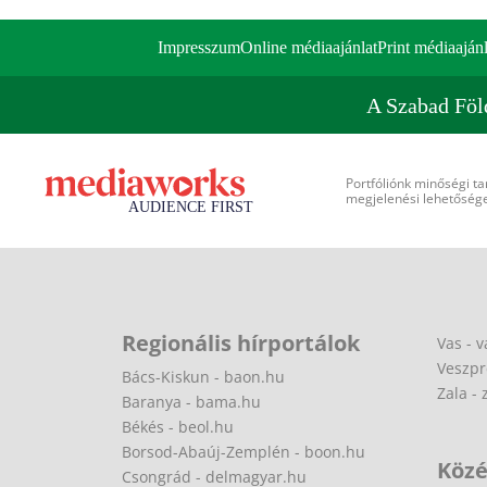
Impresszum
Online médiaajánlat
Print médiaajánl
A Szabad Föl
Portfóliónk minőségi ta
megjelenési lehetőséget
Regionális hírportálok
Vas - v
Veszpr
Bács-Kiskun - baon.hu
Zala - 
Baranya - bama.hu
Békés - beol.hu
Borsod-Abaúj-Zemplén - boon.hu
Közé
Csongrád - delmagyar.hu