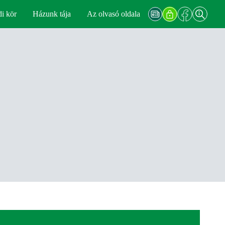
di kör
Házunk tája
Az olvasó oldala