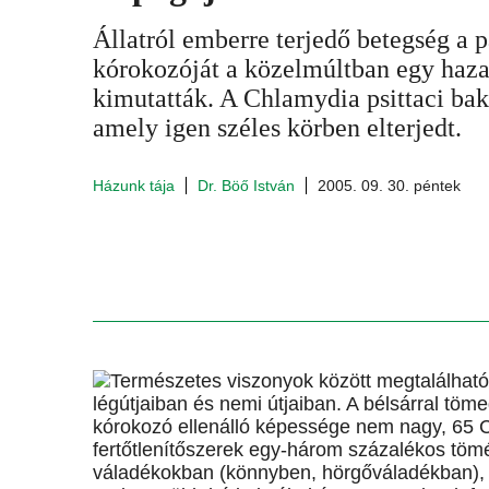
Állatról emberre terjedő betegség a 
kórokozóját a közelmúltban egy haza
kimutatták. A Chlamydia psittaci bak
amely igen széles körben elterjedt.
Házunk tája
Dr. Böő István
2005. 09. 30. péntek
Természetes viszonyok között megtalálhat
légútjaiban és nemi útjaiban. A bélsárral tömeg
kórokozó ellenálló képessége nem nagy, 65 C
fertőtlenítőszerek egy-három százalékos tömé
váladékokban (könnyben, hörgőváladékban),