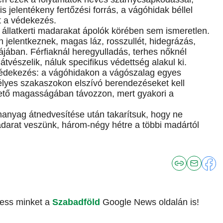
is jelentékeny fertőzési forrás, a vágóhidak béllel
t a védekezés.
 állatkerti madarakat ápolók körében sem ismeretlen.
n jelentkeznek, magas láz, rosszullét, hidegrázás,
ájában. Férfiaknál heregyulladás, terhes nőknél
tvészelik, náluk specifikus védettség alakul ki.
édekezés: a vágóhidakon a vágószalag egyes
eszélyes szakaszokon elszívó berendezéseket kell
 tető magasságában távozzon, mert gyakori a
manyag átnedvesítése után takarítsuk, hogy ne
darat veszünk, három-négy hétre a többi madártól
vess minket a
Szabadföld
Google News oldalán is!