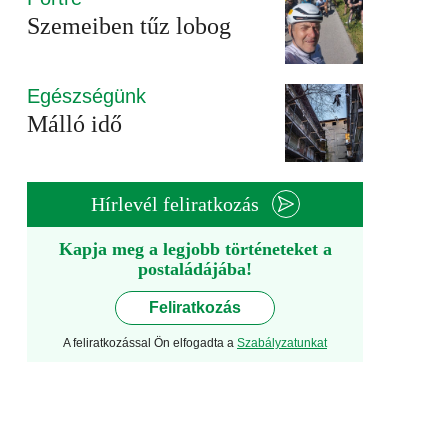
Szemeiben tűz lobog
Egészségünk
Málló idő
Hírlevél feliratkozás
Kapja meg a legjobb történeteket a
postaládájába!
Feliratkozás
A feliratkozással Ön elfogadta a
Szabályzatunkat