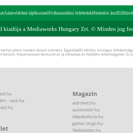
at
Adatvédelmi tájékoztató
Felhasználási feltételek
Hirdetési ászf
Előfizet
d kiadója a Mediaworks Hungary Zrt. © Minden jog fen
rtalmat jelent minden olvasó számára. Egyedülálló elérést, országos lefedettsége
 biztosít. Folyamatosan keressük az új irányokat és fejlődési lehetőségeket. Ez j
Magazin
aol.hu
ém - veol.hu
astronet.hu
zaol.hu
automotor.hu
lakaskultura.hu
gamer.origo.hu
let
likebalaton.hu