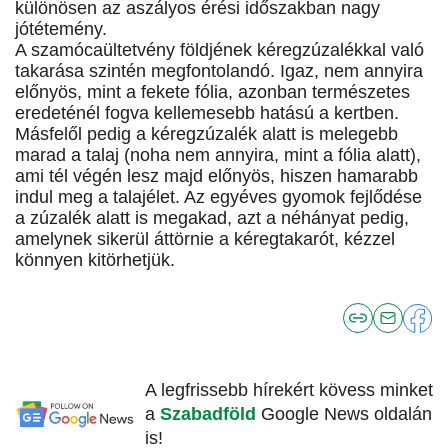
különösen az aszályos érési időszakban nagy
jótétemény.
A szamócaültetvény földjének kéregzúzalékkal való
takarása szintén megfontolandó. Igaz, nem annyira
előnyös, mint a fekete fólia, azonban természetes
eredeténél fogva kellemesebb hatású a kertben.
Másfelől pedig a kéregzúzalék alatt is melegebb
marad a talaj (noha nem annyira, mint a fólia alatt),
ami tél végén lesz majd előnyös, hiszen hamarabb
indul meg a talajélet. Az egyéves gyomok fejlődése
a zúzalék alatt is megakad, azt a néhányat pedig,
amelynek sikerül áttörnie a kéregtakarót, kézzel
könnyen kitörhetjük.
A legfrissebb hírekért kövess minket
a
Szabadföld
Google News oldalán
is!