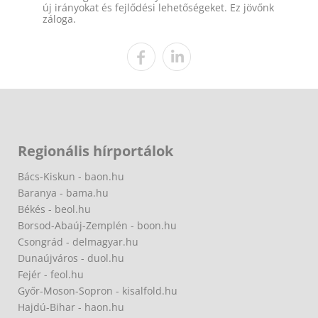
új irányokat és fejlődési lehetőségeket. Ez jövőnk
záloga.
Regionális hírportálok
Bács-Kiskun - baon.hu
Baranya - bama.hu
Békés - beol.hu
Borsod-Abaúj-Zemplén - boon.hu
Csongrád - delmagyar.hu
Dunaújváros - duol.hu
Fejér - feol.hu
Győr-Moson-Sopron - kisalfold.hu
Hajdú-Bihar - haon.hu