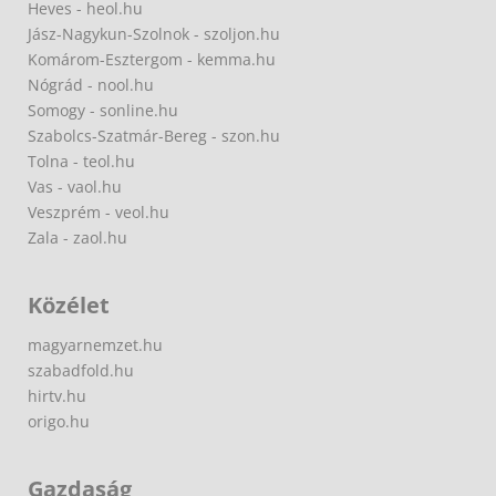
Heves - heol.hu
Jász-Nagykun-Szolnok - szoljon.hu
Komárom-Esztergom - kemma.hu
Nógrád - nool.hu
Somogy - sonline.hu
Szabolcs-Szatmár-Bereg - szon.hu
Tolna - teol.hu
Vas - vaol.hu
Veszprém - veol.hu
Zala - zaol.hu
Közélet
magyarnemzet.hu
szabadfold.hu
hirtv.hu
origo.hu
Gazdaság