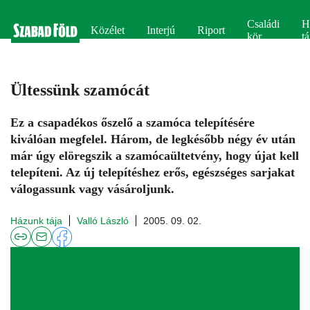
Családi
H
Közélet
Interjú
Riport
kör
tá
Ültessünk szamócát
Ez a csapadékos őszelő a szamóca telepítésére
kiválóan megfelel. Három, de legkésőbb négy év után
már úgy elöregszik a szamócaültetvény, hogy újat kell
telepíteni. Az új telepítéshez erős, egészséges sarjakat
válogassunk vagy vásároljunk.
Házunk tája
Valló László
2005. 09. 02.