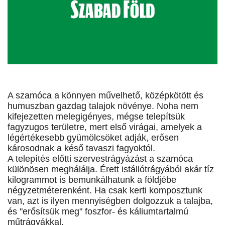
A szamóca a könnyen művelhető, középkötött és
humuszban gazdag talajok növénye. Noha nem
kifejezetten melegigényes, mégse telepítsük
fagyzugos területre, mert első virágai, amelyek a
légértékesebb gyümölcsöket adják, erősen
károsodnak a késő tavaszi fagyoktól.
A telepítés előtti szervestrágyázást a szamóca
különösen meghálálja. Érett istállótrágyából akár tíz
kilogrammot is bemunkálhatunk a földjébe
négyzetméterenként. Ha csak kerti komposztunk
van, azt is ilyen mennyiségben dolgozzuk a talajba,
és "erősítsük meg" foszfor- és káliumtartalmú
műtrágyákkal.