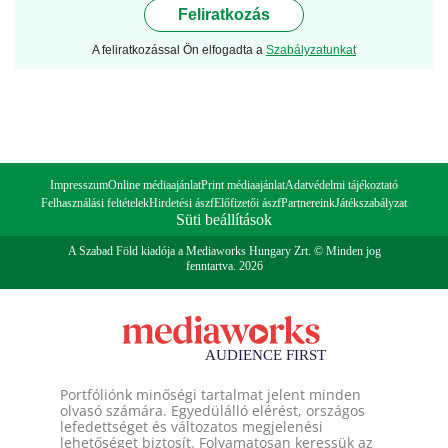
Feliratkozás
A feliratkozással Ön elfogadta a
Szabályzatunkat
Impresszum
Online médiaajánlat
Print médiaajánlat
Adatvédelmi tájékoztató
Felhasználási feltételek
Hirdetési ászf
Előfizetői ászf
Partnereink
Játékszabályzat
Süti beállítások
A Szabad Föld kiadója a Mediaworks Hungary Zrt. © Minden jog
fenntartva. 2026
Portfóliónk minőségi tartalmat jelent minden
olvasó számára. Egyedülálló elérést, országos
lefedettséget és változatos megjelenési
lehetőséget biztosít. Folyamatosan keressük az