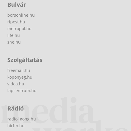
Bulvár
borsonline.hu
ripost.hu
metropol.hu
life.hu
she.hu
Szolgáltatás
freemail.hu
koponyeg.hu
videa.hu
lapcentrum.hu
Rádió
radio1gong.hu
hirfm.hu