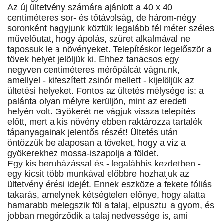
Az új ültetvény számára ajánlott a 40 x 40
centiméteres sor- és tőtávolság, de három-négy
soronként hagyjunk köztük legalább fél méter széles
művelőutat, hogy ápolás, szüret alkalmával ne
tapossuk le a növényeket. Telepítéskor legelőször a
tövek helyét jelöljük ki. Ehhez tanácsos egy
negyven centiméteres mérőpálcát vágnunk,
amellyel - kifeszített zsinór mellett - kijelöljük az
ültetési helyeket. Fontos az ültetés mélysége is: a
palánta olyan mélyre kerüljön, mint az eredeti
helyén volt. Gyökerét ne vágjuk vissza telepítés
előtt, mert a kis növény ebben raktározza tartalék
tápanyagainak jelentős részét! Ültetés után
öntözzük be alaposan a töveket, hogy a víz a
gyökerekhez mossa-iszapolja a földet.
Egy kis beruházással és - legalábbis kezdetben -
egy kicsit több munkával előbbre hozhatjuk az
ültetvény érési idejét. Ennek eszköze a fekete fóliás
takarás, amelynek kétségtelen előnye, hogy alatta
hamarabb melegszik föl a talaj, elpusztul a gyom, és
jobban megőrződik a talaj nedvessége is, ami