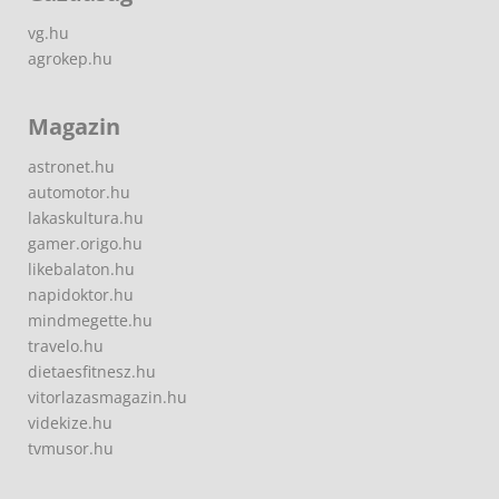
vg.hu
agrokep.hu
Magazin
astronet.hu
automotor.hu
lakaskultura.hu
gamer.origo.hu
likebalaton.hu
napidoktor.hu
mindmegette.hu
travelo.hu
dietaesfitnesz.hu
vitorlazasmagazin.hu
videkize.hu
tvmusor.hu