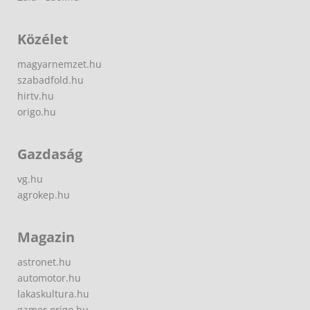
Közélet
magyarnemzet.hu
szabadfold.hu
hirtv.hu
origo.hu
Gazdaság
vg.hu
agrokep.hu
Magazin
astronet.hu
automotor.hu
lakaskultura.hu
gamer.origo.hu