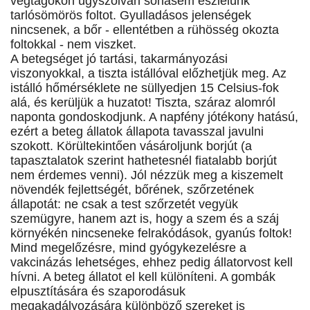
végtagokon úgyszólván sohasem észlelünk
tarlósömörös foltot. Gyulladásos jelenségek
nincsenek, a bőr - ellentétben a rühösség okozta
foltokkal - nem viszket.
A betegséget jó tartási, takarmányozási
viszonyokkal, a tiszta istállóval előzhetjük meg. Az
istálló hőmérséklete ne süllyedjen 15 Celsius-fok
alá, és kerüljük a huzatot! Tiszta, száraz alomról
naponta gondoskodjunk. A napfény jótékony hatású,
ezért a beteg állatok állapota tavasszal javulni
szokott. Körültekintően vásároljunk borjút (a
tapasztalatok szerint hathetesnél fiatalabb borjút
nem érdemes venni). Jól nézzük meg a kiszemelt
növendék fejlettségét, bőrének, szőrzetének
állapotát: ne csak a test szőrzetét vegyük
szemügyre, hanem azt is, hogy a szem és a száj
környékén nincsenek­e felrakódások, gyanús foltok!
Mind megelőzésre, mind gyógykezelésre a
vakcinázás lehetséges, ehhez pedig állatorvost kell
hívni. A beteg állatot el kell különíteni. A gombák
elpusztítására és szaporodásuk
megakadályozására különböző szereket is