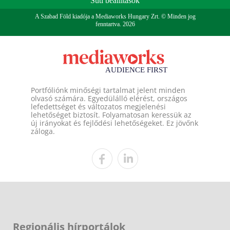
Süti beállítások
A Szabad Föld kiadója a Mediaworks Hungary Zrt. © Minden jog
fenntartva. 2026
Portfóliónk minőségi tartalmat jelent minden
olvasó számára. Egyedülálló elérést, országos
lefedettséget és változatos megjelenési
lehetőséget biztosít. Folyamatosan keressük az
új irányokat és fejlődési lehetőségeket. Ez jövőnk
záloga.
Regionális hírportálok