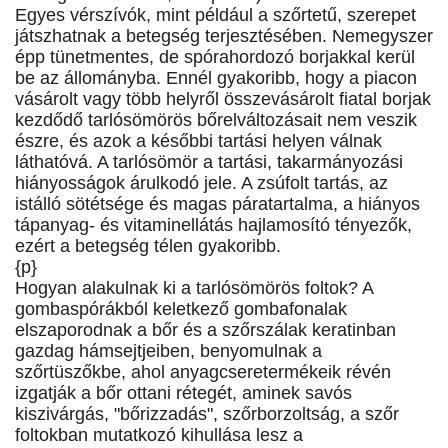
Egyes vérszívók, mint például a szőrtetű, szerepet
játszhatnak a betegség terjesztésében. Nemegyszer
épp tünetmentes, de spórahordozó borjakkal kerül
be az állományba. Ennél gyakoribb, hogy a piacon
vásárolt vagy több helyről összevásárolt fiatal borjak
kezdődő tarlósömörös bőrelváltozásait nem veszik
észre, és azok a későbbi tartási helyen válnak
láthatóvá. A tarlósömör a tartási, takarmányozási
hiányosságok árulkodó jele. A zsúfolt tartás, az
istálló sötétsége és magas páratartalma, a hiányos
tápanyag- és vitaminellátás hajlamosító tényezők,
ezért a betegség télen gyakoribb.
{p}
Hogyan alakulnak ki a tarlósömörös foltok? A
gombaspórákból keletkező gombafonalak
elszaporodnak a bőr és a szőrszálak keratinban
gazdag hámsejtjeiben, benyomulnak a
szőrtüszőkbe, ahol anyagcseretermékeik révén
izgatják a bőr ottani rétegét, aminek savós
kiszivárgás, "bőrizzadás", szőrborzoltság, a szőr
foltokban mutatkozó kihullása lesz a