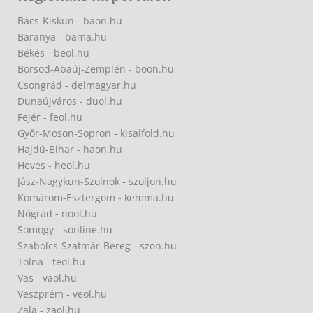
Bács-Kiskun - baon.hu
Baranya - bama.hu
Békés - beol.hu
Borsod-Abaúj-Zemplén - boon.hu
Csongrád - delmagyar.hu
Dunaújváros - duol.hu
Fejér - feol.hu
Győr-Moson-Sopron - kisalfold.hu
Hajdú-Bihar - haon.hu
Heves - heol.hu
Jász-Nagykun-Szolnok - szoljon.hu
Komárom-Esztergom - kemma.hu
Nógrád - nool.hu
Somogy - sonline.hu
Szabolcs-Szatmár-Bereg - szon.hu
Tolna - teol.hu
Vas - vaol.hu
Veszprém - veol.hu
Zala - zaol.hu