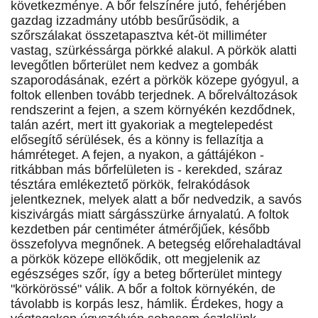
következménye. A bőr felszínére jutó, fehérjében
gazdag izzadmány utóbb besűrűsödik, a
szőrszálakat összetapasztva két-öt milliméter
vastag, szürkéssárga pörkké alakul. A pörkök alatti
levegőtlen bőrterület nem kedvez a gombák
szaporodásának, ezért a pörkök közepe gyógyul, a
foltok ellenben tovább terjednek. A bőrelváltozások
rendszerint a fejen, a szem környékén kezdődnek,
talán azért, mert itt gyakoriak a megtelepedést
elősegítő sérülések, és a könny is fellazítja a
hámréteget. A fejen, a nyakon, a gáttájékon -
ritkábban más bőrfelületen is - kerekded, száraz
tésztára emlékeztető pörkök, felrakódások
jelentkeznek, melyek alatt a bőr nedvedzik, a savós
kiszivárgás miatt sárgásszürke árnyalatú. A foltok
kezdetben pár centiméter átmérőjűek, később
összefolyva megnőnek. A betegség előrehaladtával
a pörkök közepe ellökődik, ott megjelenik az
egészséges szőr, így a beteg bőrterület mintegy
"körkörössé" válik. A bőr a foltok környékén, de
távolabb is korpás lesz, hámlik. Érdekes, hogy a