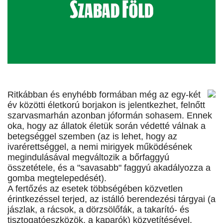
Ritkábban és enyhébb formában még az egy-két
év közötti életkorú borjakon is jelentkezhet, felnőtt
szarvasmarhán azonban jóformán sohasem. Ennek
oka, hogy az állatok életük során védetté válnak a
betegséggel szemben (az is lehet, hogy az
ivarérettséggel, a nemi mirigyek működésének
megindulásával megváltozik a bőrfaggyú
összetétele, és a "savasabb" faggyú akadályozza a
gomba megtelepedését).
A fertőzés az esetek többségében közvetlen
érintkezéssel terjed, az istálló berendezési tárgyai (a
jászlak, a rácsok, a dörzsölőfák, a takarító- és
tisztogatóeszközök, a kaparók) közvetítésével.