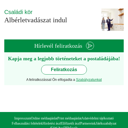
Családi kör
Albérletvadászat indul
Hírlevél feliratkozás
Kapja meg a legjobb történeteket a postaládájába!
Feliratkozás
A feliratkozással Ön elfogadta a
Szabályzatunkat
Impresszum
Online médiaajánlat
Print médiaajánlat
Adatvédelmi tájékoztató
Felhasználási feltételek
Hirdetési ászf
Előfizetői ászf
Partnereink
Játékszabályzat