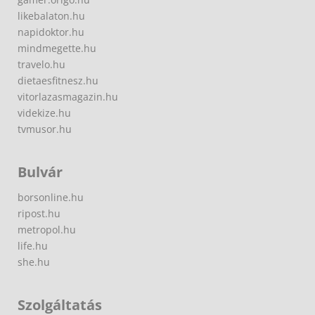
likebalaton.hu
napidoktor.hu
mindmegette.hu
travelo.hu
dietaesfitnesz.hu
vitorlazasmagazin.hu
videkize.hu
tvmusor.hu
Bulvár
borsonline.hu
ripost.hu
metropol.hu
life.hu
she.hu
Szolgáltatás