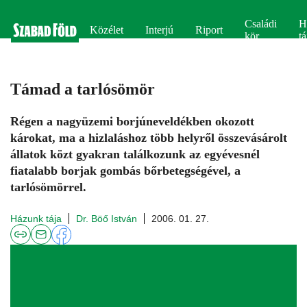
Családi
H
Közélet
Interjú
Riport
kör
tá
Támad a tarlósömör
Régen a nagyüzemi borjúneveldékben okozott
károkat, ma a hizlaláshoz több helyről összevásárolt
állatok közt gyakran találkozunk az egyévesnél
fiatalabb borjak gombás bőrbetegségével, a
tarlósömörrel.
Házunk tája
Dr. Böő István
2006. 01. 27.