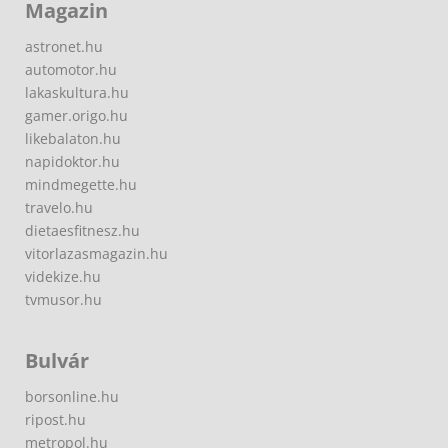
Magazin
astronet.hu
automotor.hu
lakaskultura.hu
gamer.origo.hu
likebalaton.hu
napidoktor.hu
mindmegette.hu
travelo.hu
dietaesfitnesz.hu
vitorlazasmagazin.hu
videkize.hu
tvmusor.hu
Bulvár
borsonline.hu
ripost.hu
metropol.hu