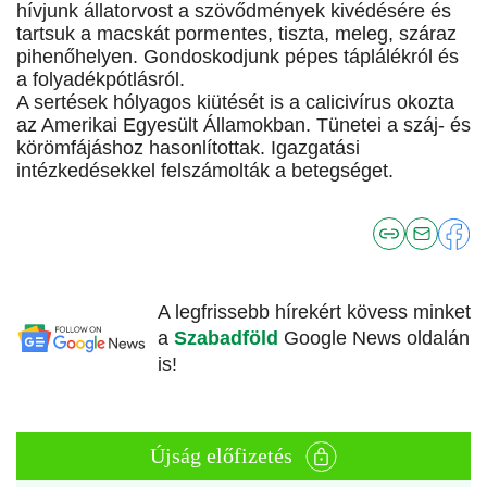
hívjunk állatorvost a szövődmények kivédésére és
tartsuk a macskát pormentes, tiszta, meleg, száraz
pihenőhelyen. Gondoskodjunk pépes táplálékról és
a folyadékpótlásról.
A sertések hólyagos kiütését is a calicivírus okozta
az Amerikai Egyesült Államokban. Tünetei a száj- és
körömfájáshoz hasonlítottak. Igazgatási
intézkedésekkel felszámolták a betegséget.
A legfrissebb hírekért kövess minket
a
Szabadföld
Google News oldalán
is!
Újság előfizetés