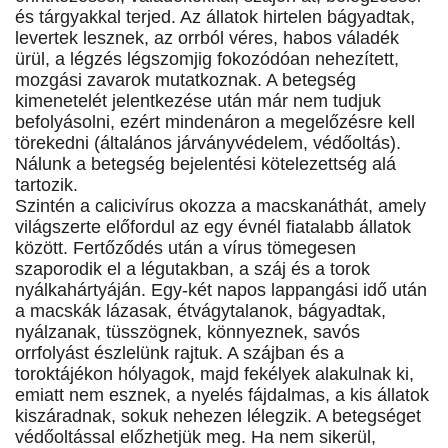
és tárgyakkal terjed. Az állatok hirtelen bágyadtak,
levertek lesznek, az orrból véres, habos váladék
ürül, a légzés légszomjig fokozódóan nehezített,
mozgási zavarok mutatkoznak. A betegség
kimenetelét jelentkezése után már nem tudjuk
befolyásolni, ezért mindenáron a megelőzésre kell
törekedni (általános járványvédelem, védőoltás).
Nálunk a betegség bejelentési kötelezettség alá
tartozik.
Szintén a calicivírus okozza a macskanáthát, amely
világszerte előfordul az egy évnél fiatalabb állatok
között. Fertőződés után a vírus tömegesen
szaporodik el a légutakban, a száj és a torok
nyálkahártyáján. Egy-két napos lappangási idő után
a macskák lázasak, étvágytalanok, bágyadtak,
nyálzanak, tüsszögnek, könnyeznek, savós
orrfolyást észlelünk rajtuk. A szájban és a
toroktájékon hólyagok, majd fekélyek alakulnak ki,
emiatt nem esznek, a nyelés fájdalmas, a kis állatok
kiszáradnak, sokuk nehezen lélegzik. A betegséget
védőoltással előzhetjük meg. Ha nem sikerül,