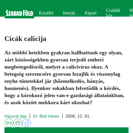
Családi
H
Közélet
Interjú
Riport
kör
tá
Cicák calicija
Az utóbbi hetekben gyakran hallhattunk egy olyan,
zárt közösségekben gyorsan terjedő emberi
megbetegedésről, melyet a calicivírus okoz. A
betegség szerencsére gyorsan lezajlik és viszonylag
enyhe tünetekkel jár (hőemelkedés, hányás,
hasmenés). Ilyenkor sokakban felvetődik a kérdés,
hogy a kórokozó jelen van-e gazdasági állatainkban,
és azok között mekkora kárt okozhat?
Házunk tája
Dr. Böő István
2006. 12. 01.