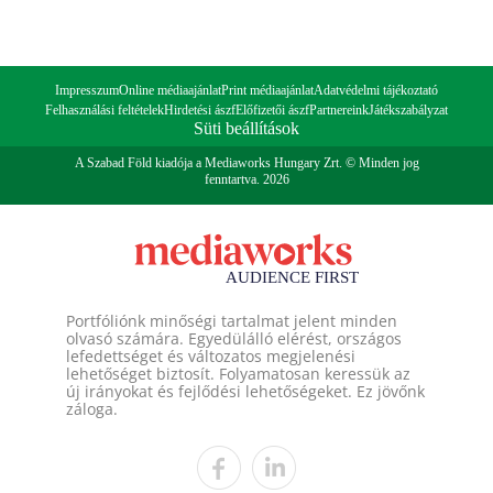
Impresszum
Online médiaajánlat
Print médiaajánlat
Adatvédelmi tájékoztató
Felhasználási feltételek
Hirdetési ászf
Előfizetői ászf
Partnereink
Játékszabályzat
Süti beállítások
A Szabad Föld kiadója a Mediaworks Hungary Zrt. © Minden jog
fenntartva. 2026
Portfóliónk minőségi tartalmat jelent minden
olvasó számára. Egyedülálló elérést, országos
lefedettséget és változatos megjelenési
lehetőséget biztosít. Folyamatosan keressük az
új irányokat és fejlődési lehetőségeket. Ez jövőnk
záloga.