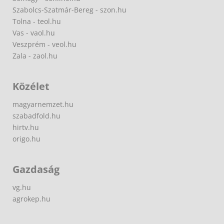
Szabolcs-Szatmár-Bereg - szon.hu
Tolna - teol.hu
Vas - vaol.hu
Veszprém - veol.hu
Zala - zaol.hu
Közélet
magyarnemzet.hu
szabadfold.hu
hirtv.hu
origo.hu
Gazdaság
vg.hu
agrokep.hu