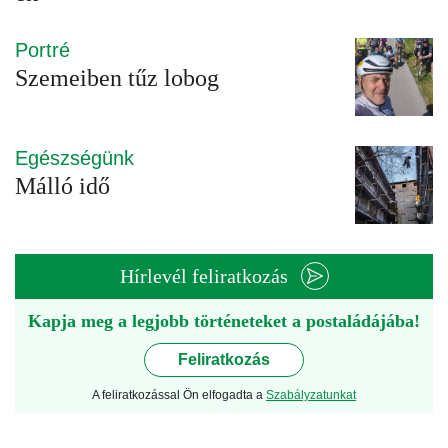
Portré
Szemeiben tűz lobog
Egészségünk
Málló idő
Hírlevél feliratkozás
Kapja meg a legjobb történeteket a postaládájába!
Feliratkozás
A feliratkozással Ön elfogadta a
Szabályzatunkat