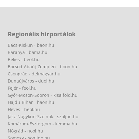
Regionális hírportálok
Bács-Kiskun - baon.hu
Baranya - bama.hu
Békés - beol.hu
Borsod-Abaúj-Zemplén - boon.hu
Csongrád - delmagyar.hu
Dunaújváros - duol.hu
Fejér - feol.hu
Győr-Moson-Sopron - kisalfold.hu
Hajdú-Bihar - haon.hu
Heves - heol.hu
Jász-Nagykun-Szolnok - szoljon.hu
Komárom-Esztergom - kemma.hu
Nógrád - nool.hu
Somogy - sonline.hu