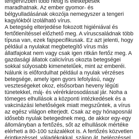
tengervízben több hétig is életképesek
maradhatnak. Az ember gyomor- és
bélgyulladásának okozója nemegyszer a tengeri
kagylókból izolálható vírus.
A betegség elterjedése fokozott higiéniával és
fertőtlenítéssel előzhető meg. A víruscsaládnak több
típusa van, ezek fajspecifikusak. Ez azt jelenti, hogy
például a nyulakat megbetegítő vírus más
állatfajokat nem vagy csak igen ritkán fertőz meg. A
gazdasági állatok calicivírus okozta betegségei
sokkal súlyosabb kimenetelűek, mint az emberéi.
Nálunk is előfordulhat például a nyulak vérzéses
betegsége, amely igen gyors lefolyású, nagy
veszteségeket okoz, elsősorban heveny légúti
tünetekkel, máj- és vérérkárosodással jár. Noha a
tömeges elhullások a központi intézkedések és a
vakcinázási lehetőségek miatt megszűntek, a vírus
az egész világon elterjedt. Csak az egy hónaposnál
idősebb nyulak betegednek meg, de akkor egy-egy
állományban a fertőzés, sőt az elhullások mértéke
elérheti a 80-100 százalékot is. A fertőzés közvetlen
érintkezéssel, váladékokkal, szájon át, belégzéssel