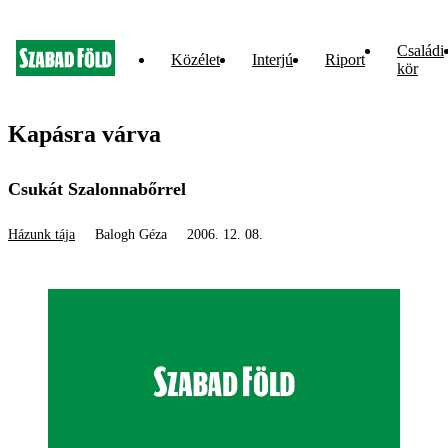
Családi
Közélet
Interjú
Riport
kör
Kapásra várva
Csukát Szalonnabőrrel
Házunk tája
Balogh Géza
2006. 12. 08.