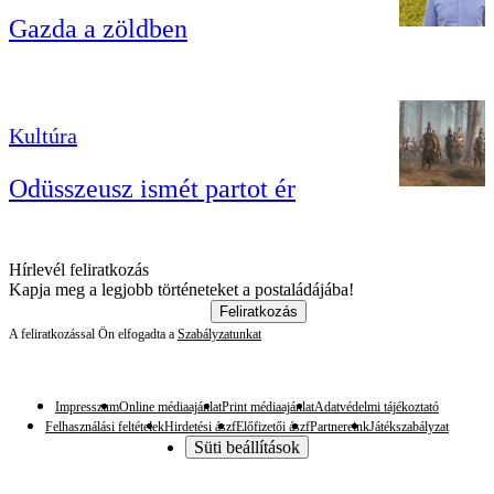
Gazda a zöldben
Kultúra
Odüsszeusz ismét partot ér
Hírlevél feliratkozás
Kapja meg a legjobb történeteket a postaládájába!
Feliratkozás
A feliratkozással Ön elfogadta a
Szabályzatunkat
Impresszum
Online médiaajánlat
Print médiaajánlat
Adatvédelmi tájékoztató
Felhasználási feltételek
Hirdetési ászf
Előfizetői ászf
Partnereink
Játékszabályzat
Süti beállítások