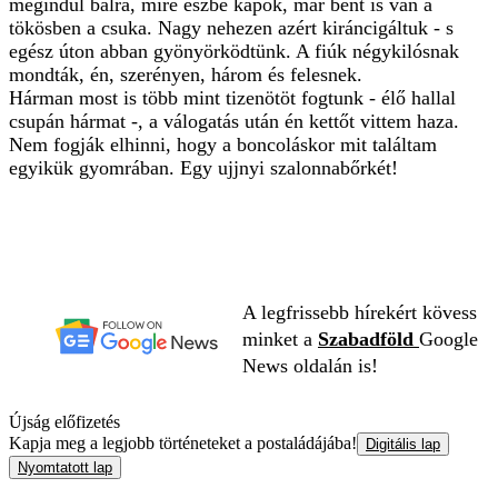
megindul balra, mire észbe kapok, már bent is van a
tökösben a csuka. Nagy nehezen azért kiráncigáltuk - s
egész úton abban gyönyörködtünk. A fiúk négykilósnak
mondták, én, szerényen, három és felesnek.
Hárman most is több mint tizenötöt fogtunk - élő hallal
csupán hármat -, a válogatás után én kettőt vittem haza.
Nem fogják elhinni, hogy a boncoláskor mit találtam
egyikük gyomrában. Egy ujjnyi szalonnabőrkét!
A legfrissebb hírekért kövess
minket a
Szabadföld
Google
News oldalán is!
Újság előfizetés
Kapja meg a legjobb történeteket a postaládájába!
Digitális lap
Nyomtatott lap