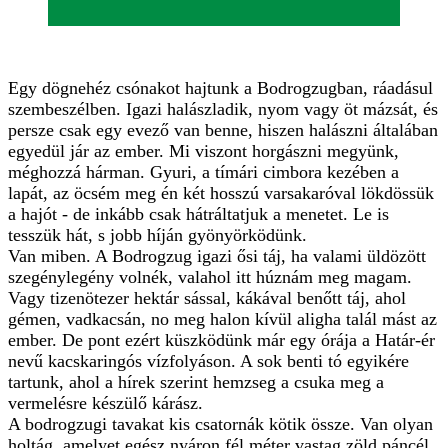
Egy dögnehéz csónakot hajtunk a Bodrogzugban, ráadásul
szembeszélben. Igazi halászladik, nyom vagy öt mázsát, és
persze csak egy evező van benne, hiszen halászni általában
egyedül jár az ember. Mi viszont horgászni megyünk,
méghozzá hárman. Gyuri, a tímári cimbora kezében a
lapát, az öcsém meg én két hosszú varsakaróval lökdössük
a hajót - de inkább csak hátráltatjuk a menetet. Le is
tesszük hát, s jobb híján gyönyörködünk.
Van miben. A Bodrogzug igazi ősi táj, ha valami üldözött
szegénylegény volnék, valahol itt húznám meg magam.
Vagy tizenötezer hektár sással, kákával benőtt táj, ahol
gémen, vadkacsán, no meg halon kívül aligha talál mást az
ember. De pont ezért küszködünk már egy órája a Határ-ér
nevű kacskaringós vízfolyáson. A sok benti tó egyikére
tartunk, ahol a hírek szerint hemzseg a csuka meg a
vermelésre készülő kárász.
A bodrogzugi tavakat kis csatornák kötik össze. Van olyan
holtág, amelyet egész nyáron fél méter vastag zöld páncél