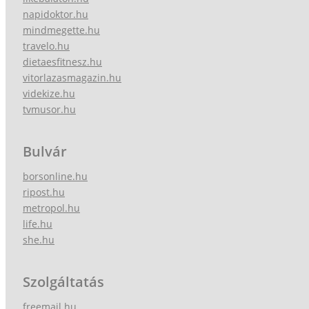
napidoktor.hu
mindmegette.hu
travelo.hu
dietaesfitnesz.hu
vitorlazasmagazin.hu
videkize.hu
tvmusor.hu
Bulvár
borsonline.hu
ripost.hu
metropol.hu
life.hu
she.hu
Szolgáltatás
freemail.hu