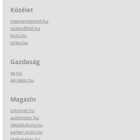
Közélet
magyarnemzet.hu
szabadfold.hu
hirtv.hu
origo.hu
Gazdaság
vg.hu
agrokep.hu
Magazin
astronet.hu
automotor.hu
lakaskultura.hu
gamer.origo.hu
likebalaton.hu