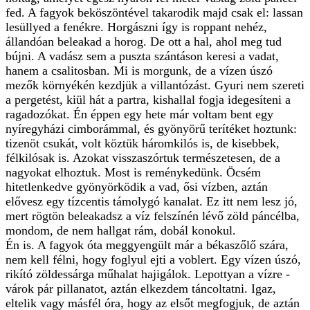
fed. A fagyok beköszöntével takarodik majd csak el: lassan
lesüllyed a fenékre. Horgászni így is roppant nehéz,
állandóan beleakad a horog. De ott a hal, ahol meg tud
bújni. A vadász sem a puszta szántáson keresi a vadat,
hanem a csalitosban. Mi is morgunk, de a vízen úszó
mezők környékén kezdjük a villantózást. Gyuri nem szereti
a pergetést, kiül hát a partra, kishallal fogja idegesíteni a
ragadozókat. Én éppen egy hete már voltam bent egy
nyíregyházi cimborámmal, és gyönyörű terítéket hoztunk:
tizenöt csukát, volt köztük háromkilós is, de kisebbek,
félkilósak is. Azokat visszaszórtuk természetesen, de a
nagyokat elhoztuk. Most is reménykedünk. Öcsém
hitetlenkedve gyönyörködik a vad, ősi vízben, aztán
elővesz egy tízcentis támolygó kanalat. Ez itt nem lesz jó,
mert rögtön beleakadsz a víz felszínén lévő zöld páncélba,
mondom, de nem hallgat rám, dobál konokul.
Én is. A fagyok óta meggyengült már a békaszőlő szára,
nem kell félni, hogy foglyul ejti a voblert. Egy vízen úszó,
rikító zöldessárga műhalat hajigálok. Lepottyan a vízre -
várok pár pillanatot, aztán elkezdem táncoltatni. Igaz,
eltelik vagy másfél óra, hogy az elsőt megfogjuk, de aztán