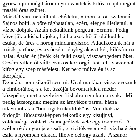
gyorsan jön még három nyolcvandekás-kilós; majd megint
másfél órás szünet.
Már dél van, nekiállunk ebédelni, otthon sütött szalonnát.
Sajnos bolti, a bőre rághatatlan, ezért, eléggé illetlenül, a
vízbe dobjuk. Aztán nekiállunk pergetni. Semmi. Pedig
követjük a kishalrajokat, hátha azok körül ólálkodik a
csuka, de üres a horog mindannyiszor. Átladikozunk hát a
másik parthoz, és az öcsém tényleg akaszt két, kilósforma
halat. Aztán én jövök két félkilóssal, visszaengedem őket.
Öcsém villantót vált: ezüstös körforgót köt fel - s azonnal
kifog egy szép másfelest. Két perc múlva én is az
ikerpárját.
De utána nem sikerül semmi. Unalmunkban visszaevezünk
a cimborához, s a két úszóját bevontatjuk a meder
közepébe, mert a szélvízen kishalra nem kap a csuka. Mi
pedig átcsorgunk megint az árnyékos partra, hátha
odavonultak a "bodrogi krokodilok" is. Vonultak az
ördögöt! Búcsúzásképpen felkötök egy kisujjnyi,
zöldessárga voblert, és megcélzok vele egy tökmezőt. A
szél arrébb nyomja a csalit, a vízitök és a nyílt víz határára
esik, s nyomban elakad. Illetve dehogy akadt! A zsinór