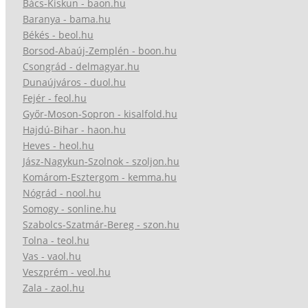
Bács-Kiskun - baon.hu
Baranya - bama.hu
Békés - beol.hu
Borsod-Abaúj-Zemplén - boon.hu
Csongrád - delmagyar.hu
Dunaújváros - duol.hu
Fejér - feol.hu
Győr-Moson-Sopron - kisalfold.hu
Hajdú-Bihar - haon.hu
Heves - heol.hu
Jász-Nagykun-Szolnok - szoljon.hu
Komárom-Esztergom - kemma.hu
Nógrád - nool.hu
Somogy - sonline.hu
Szabolcs-Szatmár-Bereg - szon.hu
Tolna - teol.hu
Vas - vaol.hu
Veszprém - veol.hu
Zala - zaol.hu