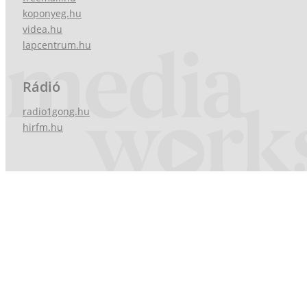
koponyeg.hu
videa.hu
lapcentrum.hu
Rádió
radio1gong.hu
hirfm.hu