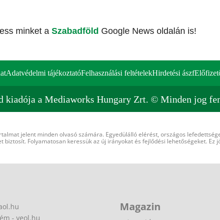
vess minket a
Szabadföld
Google News oldalán is!
at
Adatvédelmi tájékoztató
Felhasználási feltételek
Hirdetési ászf
Előfizet
d kiadója a Mediaworks Hungary Zrt. © Minden jog fen
rtalmat jelent minden olvasó számára. Egyedülálló elérést, országos lefedettsége
 biztosít. Folyamatosan keressük az új irányokat és fejlődési lehetőségeket. Ez j
Magazin
aol.hu
ém - veol.hu