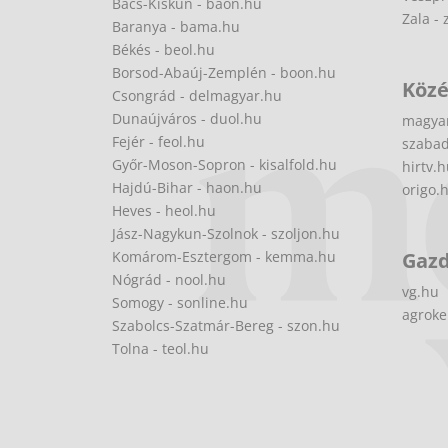
Bács-Kiskun - baon.hu
Zala - 
Baranya - bama.hu
Békés - beol.hu
Borsod-Abaúj-Zemplén - boon.hu
Közé
Csongrád - delmagyar.hu
Dunaújváros - duol.hu
magya
Fejér - feol.hu
szabad
Győr-Moson-Sopron - kisalfold.hu
hirtv.
Hajdú-Bihar - haon.hu
origo.
Heves - heol.hu
Jász-Nagykun-Szolnok - szoljon.hu
Komárom-Esztergom - kemma.hu
Gaz
Nógrád - nool.hu
vg.hu
Somogy - sonline.hu
agroke
Szabolcs-Szatmár-Bereg - szon.hu
Tolna - teol.hu