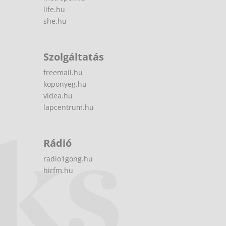
life.hu
she.hu
Szolgáltatás
freemail.hu
koponyeg.hu
videa.hu
lapcentrum.hu
Rádió
radio1gong.hu
hirfm.hu