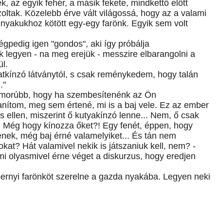
 az egyik fehér, a másik fekete, mindkettő előtt
ltak. Közelebb érve vált világossá, hogy az a valami
nyakukhoz kötött egy-egy farönk. Egyik sem volt
pedig igen "gondos", aki így próbálja
legyen - na meg erejük - messzire elbarangolni a
l.
latkínzó látványtól, s csak reménykedem, hogy talán
."
zomorúbb, hogy ha szembesítenénk az Ön
anítom, meg sem értené, mi is a baj vele. Ez az ember
 ellen, miszerint ő kutyakínzó lenne... Nem, ő csak
. Még hogy kínozza őket?! Egy fenét, éppen, hogy
ének, még baj érné valamelyiket... És tán nem
at? Hát valamivel nekik is játszaniuk kell, nem? -
mi olyasmivel érne véget a diskurzus, hogy eredjen
bernyi farönköt szerelne a gazda nyakába. Legyen neki