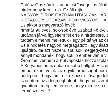
Erdész Gusztáv kiskunhalasi "nyugdíjas állat
hirdetmény került elő. Ez áll rajta:
NAGYON SÍROK GAZDÁM UTÁN. JANUÁR 
KISFALUDY UTCÁBAN. FOXI VAGYOK, HA H
És akkor a magyarázó levél:
"Immár 90 éves, sok-sok éve Szabad Föld-ol
utcában járva figyeltem fel erre a hirdetésre,
tudtam elmenni mellettük - egy példányt az 
Ez a hirdetés nagyon megragadott - egy állat
újságíró, de azt hiszem, sok-sok megjegyzés
annyit mondanék, hogy sok jó ember van a vilá
Örömmel venném a Kutyapostás hozzászólásá
A Kutyapostás azonban inkább hallgat. Hiszen
ember üzent velük: az egyik fáradtságot nem 
pedig örül, hogy lám, ritka kincsre: jóságra 
szerintem az a legmeghatóbb, hogy ha szembe
gyanítom, meg sem értené, hogy mire ez a na
természetes...?