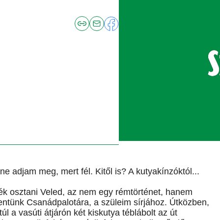
 ne adjam meg, mert fél. Kitől is? A kutyakínzóktól...
nék osztani Veled, az nem egy rémtörténet, hanem
ntünk Csanádpalotára, a szüleim sírjához. Útközben,
l a vasúti átjárón két kiskutya téblábolt az út