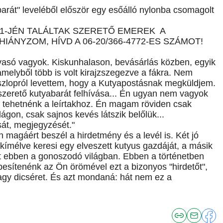
barát" leveléből először egy esőálló nylonba csomagolt
1-JÉN TALÁLTAK SZERETŐ EMEREK A
IÁNYZOM, HÍVD A 06-20/366-4772-ES SZÁMOT!
vasó vagyok. Kiskunhalason, bevásárlás közben, egyik
 amelyből több is volt kirajzszegezve a fákra. Nem
oszlopról levettem, hogy a Kutyapostásnak megküldjem.
szerető kutyabarát felhívása... Én ugyan nem vagyok
t tehetnénk a leírtakhoz. Én magam röviden csak
gon, csak sajnos kevés látszik belőlük...
t, megjegyzését."
 magáért beszél a hirdetmény és a levél is. Két jó
kímélve keresi egy elveszett kutyus gazdáját, a másik
lelt ebben a gonoszodó világban. Ebben a történetben
sítenénk az Ön örömével ezt a bizonyos "hirdetőt",
gy dicséret. És azt mondaná: hát nem ez a