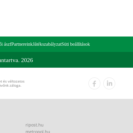
ői ászf
Partnereink
Játékszabályzat
Süti beállítások
ntartva. 2026
t és változatos
övőnk záloga.
ripost.hu
metropol.hu