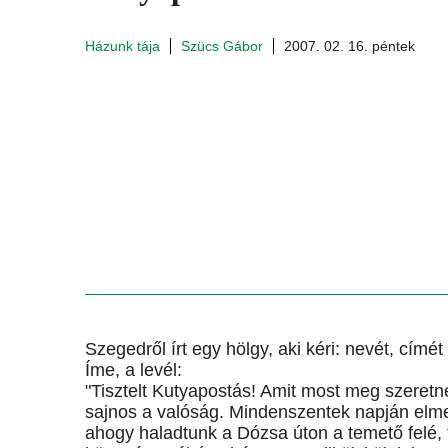
Házunk tája
Szücs Gábor
2007. 02. 16. péntek
Szegedről írt egy hölgy, aki kéri: nevét, címét
Íme, a levél:
"Tisztelt Kutyapostás! Amit most meg szeret
sajnos a valóság. Mindenszentek napján elme
ahogy haladtunk a Dózsa úton a temető felé, tú