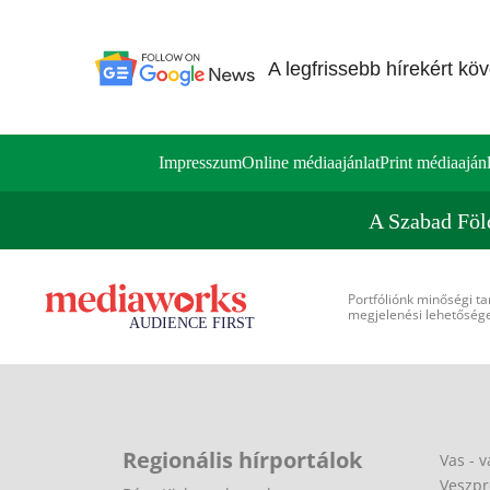
A legfrissebb hírekért kö
Impresszum
Online médiaajánlat
Print médiaajánl
A Szabad Föl
Portfóliónk minőségi ta
megjelenési lehetőséget
Regionális hírportálok
Vas - v
Veszpr