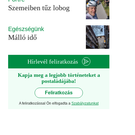
Szemeiben tűz lobog
Egészségünk
Málló idő
Hírlevél feliratkozás
Kapja meg a legjobb történeteket a
postaládájába!
Feliratkozás
A feliratkozással Ön elfogadta a
Szabályzatunkat