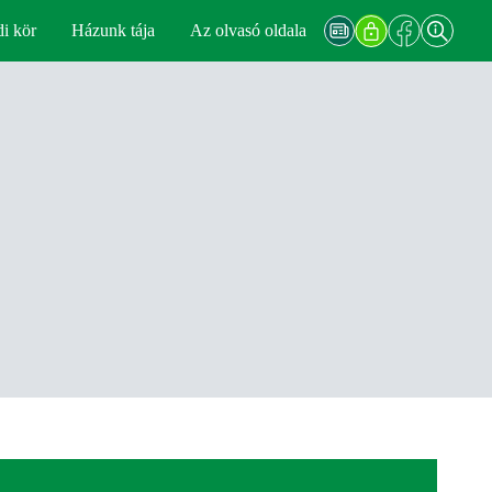
di kör
Házunk tája
Az olvasó oldala