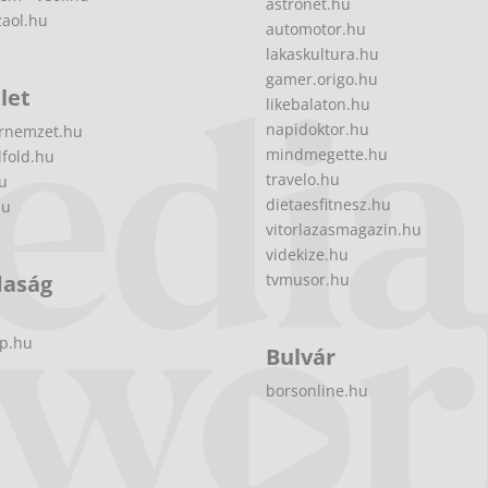
astronet.hu
zaol.hu
automotor.hu
lakaskultura.hu
gamer.origo.hu
let
likebalaton.hu
napidoktor.hu
rnemzet.hu
mindmegette.hu
fold.hu
travelo.hu
hu
dietaesfitnesz.hu
hu
vitorlazasmagazin.hu
videkize.hu
daság
tvmusor.hu
p.hu
Bulvár
borsonline.hu