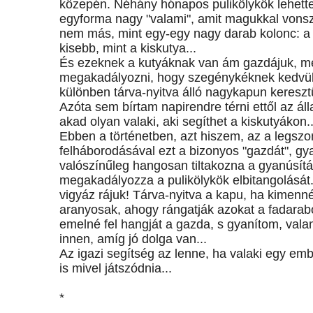
közepén. Néhány hónapos pulikölykök lehettek,
egyforma nagy "valami", amit magukkal vonszo
nem más, mint egy-egy nagy darab kolonc: a 
kisebb, mint a kiskutya...
És ezeknek a kutyáknak van ám gazdájuk, még
megakadályozni, hogy szegénykéknek kedvük 
különben tárva-nyitva álló nagykapun keresztü
Azóta sem bírtam napirendre térni ettől az ál
akad olyan valaki, aki segíthet a kiskutyákon..
Ebben a történetben, azt hiszem, az a legs
felháborodásával ezt a bizonyos "gazdát", gy
valószínűleg hangosan tiltakozna a gyanúsítás
megakadályozza a pulikölykök elbitangolását
vigyáz rájuk! Tárva-nyitva a kapu, ha kimenn
aranyosak, ahogy rángatják azokat a fadarabok
emelné fel hangját a gazda, s gyanítom, vala
innen, amíg jó dolga van...
Az igazi segítség az lenne, ha valaki egy em
is mivel játszódnia...
*