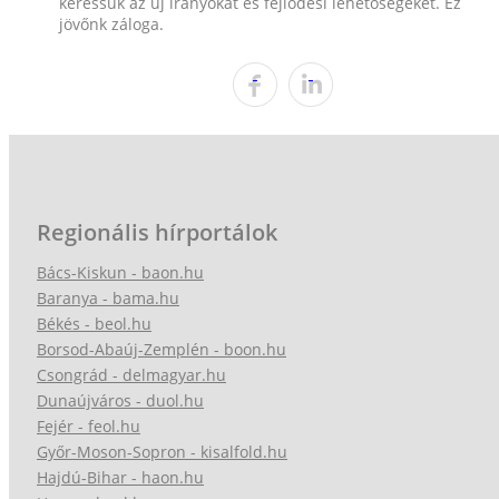
keressük az új irányokat és fejlődési lehetőségeket. Ez
jövőnk záloga.
Regionális hírportálok
Bács-Kiskun - baon.hu
Baranya - bama.hu
Békés - beol.hu
Borsod-Abaúj-Zemplén - boon.hu
Csongrád - delmagyar.hu
Dunaújváros - duol.hu
Fejér - feol.hu
Győr-Moson-Sopron - kisalfold.hu
Hajdú-Bihar - haon.hu