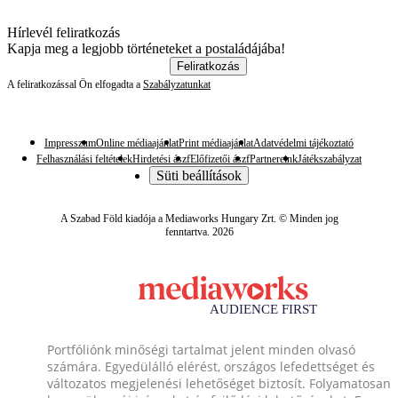
Hírlevél feliratkozás
Kapja meg a legjobb történeteket a postaládájába!
Feliratkozás
A feliratkozással Ön elfogadta a
Szabályzatunkat
Impresszum
Online médiaajánlat
Print médiaajánlat
Adatvédelmi tájékoztató
Felhasználási feltételek
Hirdetési ászf
Előfizetői ászf
Partnereink
Játékszabályzat
Süti beállítások
A Szabad Föld kiadója a Mediaworks Hungary Zrt. © Minden jog
fenntartva. 2026
Portfóliónk minőségi tartalmat jelent minden olvasó
számára. Egyedülálló elérést, országos lefedettséget és
változatos megjelenési lehetőséget biztosít. Folyamatosan