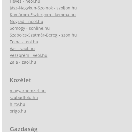
Heves - heol.hu
Jász-Nagykun-Szolnok - szoljon.hu
Komárom-Esztergom - kemma.hu
Nógrád - nool.hu
Somogy - sonline.hu
Szabolcs-Szatmár-Bereg - szon.hu
Tolna - teol.hu
Vas - vaol.hu
Veszprém - veol.hu
Zala - zaol.hu
Közélet
magyarnemzet.hu
szabadfold.hu
hirtv.hu
origo.hu
Gazdaság