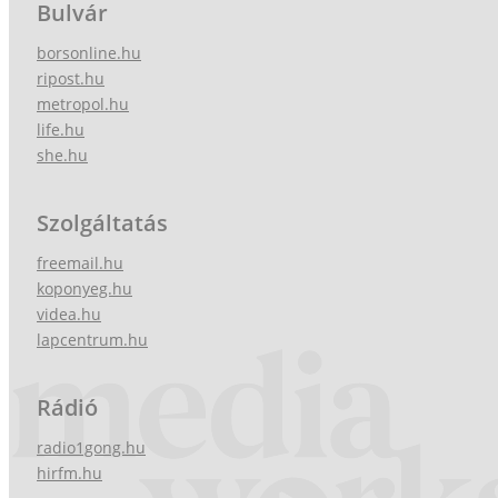
Bulvár
borsonline.hu
ripost.hu
metropol.hu
life.hu
she.hu
Szolgáltatás
freemail.hu
koponyeg.hu
videa.hu
lapcentrum.hu
Rádió
radio1gong.hu
hirfm.hu