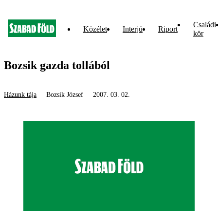
Családi
Közélet
Interjú
Riport
kör
Bozsik gazda tollából
Házunk tája
Bozsik József
2007. 03. 02.