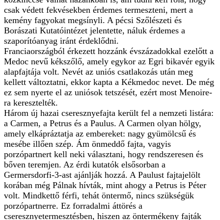
csak védett fekvésekben érdemes termeszteni, mert a
kemény fagyokat megsínyli. A pécsi Szőlészeti és
Borászati Kutatóintézet jelentette, náluk érdemes a
szaporítóanyag iránt érdeklődni.
Franciaországból érkezett hozzánk évszázadokkal ezelőtt a
Medoc nevű kékszőlő, amely egykor az Egri bikavér egyik
alapfajtája volt. Nevét az uniós csatlakozás után meg
kellett változtatni, ekkor kapta a Kékmedoc nevet. De még
ez sem nyerte el az uniósok tetszését, ezért most Menoire-
ra keresztelték.
Három új hazai cseresznyefajta került fel a nemzeti listára:
a Carmen, a Petrus és a Paulus. A Carmen olyan hölgy,
amely elkápráztatja az embereket: nagy gyümölcsű és
mesébe illően szép. Ám önmeddő fajta, vagyis
porzópartnert kell neki választani, hogy rendszeresen és
bőven teremjen. Az érdi kutatók elsősorban a
Germersdorfi-3-ast ajánlják hozzá. A Paulust fajtajelölt
korában még Pálnak hívták, mint ahogy a Petrus is Péter
volt. Mindkettő férfi, tehát öntermő, nincs szükségük
porzópartnerre. Ez forradalmi áttörés a
cseresznyetermesztésben, hiszen az öntermékeny fajták