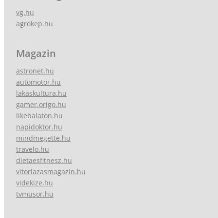
vg.hu
agrokep.hu
Magazin
astronet.hu
automotor.hu
lakaskultura.hu
gamer.origo.hu
likebalaton.hu
napidoktor.hu
mindmegette.hu
travelo.hu
dietaesfitnesz.hu
vitorlazasmagazin.hu
videkize.hu
tvmusor.hu