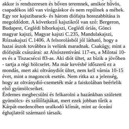
akkor is rendszeresen és bőven teremnek, amikor hűvös,
csapadékos idő van virágzáskor és nem repülnek a méhek.
Egy sor kajszibarack- és három diófajta hosszabbítása is
megoldódott. A következő kajszikról van szó: Bergeron,
Budapest, Ceglédi bíborkajszi, Ceglédi óriás, Gönci
magyar kajszi, Magyar kajszi C.235, Mandulakajszi,
Rózsakajszi C.1406. A felsorolásból jól látható, hogy a
hazai ászok továbbra is velünk maradnak. Csakúgy, mint a
diófajták császárai: az Alsószentiváni 117-es, a Milotai 10-
es és a Tiszacsécsi 83-as. Aki diót ültet, az bízik a jövőben
- tartja a régi bölcselet. Ma már kevésbé időszerű ez a
mondás, mert aki oltványdiót ültet, nem kell várnia 10-15
évet, mint a magoncok esetén. Nem ritka az a jelenség,
hogy az oltványdió-csemeték már a faiskolában beérlelik
első gyümölcseiket.
Érdemes megbecsülni és felkarolni a hazánkban született
gyümölcs- és szőlőfajtákat, mert ezek jobban tűrik a
Kárpát-medencében uralkodó klímát, mint az óceáni
éghajlatról származó társaik.