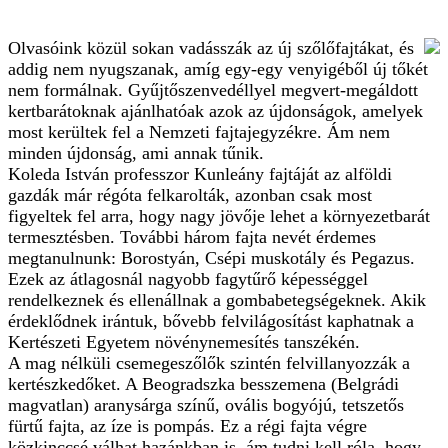
Olvasóink közül sokan vadásszák az új szőlőfajtákat, és
addig nem nyugszanak, amíg egy-egy venyigéből új tőkét
nem formálnak. Gyűjtőszenvedéllyel megvert-megáldott
kertbarátoknak ajánlhatóak azok az újdonságok, amelyek
most kerültek fel a Nemzeti fajtajegyzékre. Ám nem
minden újdonság, ami annak tűnik.
Koleda István professzor Kunleány fajtáját az alföldi
gazdák már régóta felkarolták, azonban csak most
figyeltek fel arra, hogy nagy jövője lehet a környezetbarát
termesztésben. További három fajta nevét érdemes
megtanulnunk: Borostyán, Csépi muskotály és Pegazus.
Ezek az átlagosnál nagyobb fagytűrő képességgel
rendelkeznek és ellenállnak a gombabetegségeknek. Akik
érdeklődnek irántuk, bővebb felvilágosítást kaphatnak a
Kertészeti Egyetem növénynemesítés tanszékén.
A mag nélküli csemegeszőlők szintén felvillanyozzák a
kertészkedőket. A Beogradszka besszemena (Belgrádi
magvatlan) aranysárga színű, ovális bogyójú, tetszetős
fürtű fajta, az íze is pompás. Ez a régi fajta végre
közkinccsé válhat hazánkban is, ám tudni kell róla, hogy