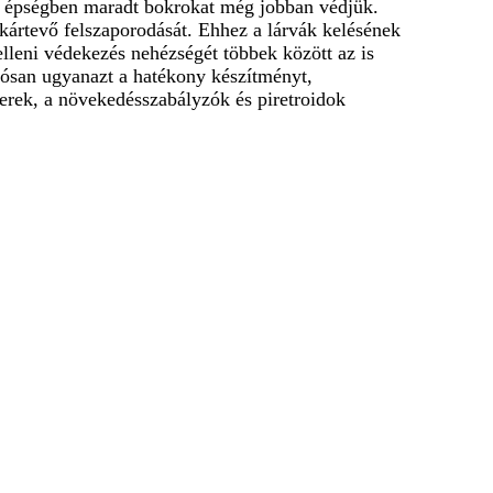
 az épségben maradt bokrokat még jobban védjük.
kártevő felszaporodását. Ehhez a lárvák kelésének
lleni védekezés nehézségét többek között az is
tósan ugyanazt a hatékony készítményt,
erek, a növekedésszabályzók és piretroidok