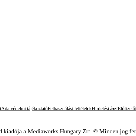
t
Adatvédelmi tájékoztató
Felhasználási feltételek
Hirdetési ászf
Előfizetői
d kiadója a Mediaworks Hungary Zrt. © Minden jog fen