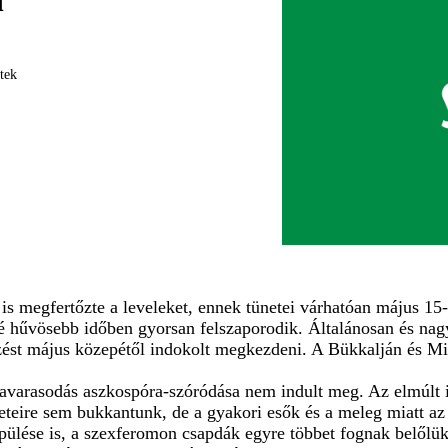
n
tek
 is megfertőzte a leveleket, ennek tünetei várhatóan május 15
sé hűvösebb időben gyorsan felszaporodik. Általánosan és nag
ezést május közepétől indokolt megkezdeni. A Bükkalján és M
mavarasodás aszkospóra-szóródása nem indult meg. Az elmúlt 
üneteire sem bukkantunk, de a gyakori esők és a meleg miatt a
lése is, a szexferomon csapdák egyre többet fognak belőlük