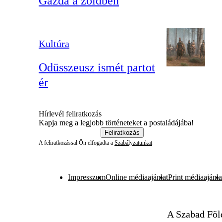
Gazda a zöldben
Kultúra
Odüsszeusz ismét partot
ér
Hírlevél feliratkozás
Kapja meg a legjobb történeteket a postaládájába!
Feliratkozás
A feliratkozással Ön elfogadta a
Szabályzatunkat
Impresszum
Online médiaajánlat
Print médiaajánla
A Szabad Föl