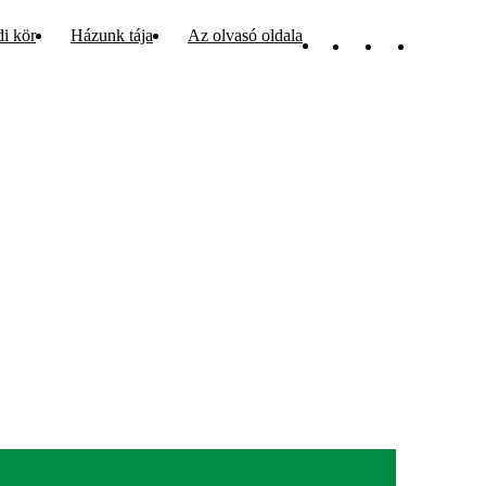
di kör
Házunk tája
Az olvasó oldala