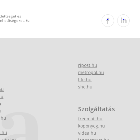
edettséget és
 lehetőségeket. Ez
ripost.hu
metropol.hu
life.hu
she.hu
hu
hu
u
Szolgáltatás
u
.hu
freemail.hu
koponyeg.hu
z.hu
videa.hu
gazin.hu