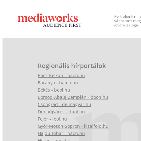
Portfóliónk min
változatos megj
jövőnk záloga.
Regionális hírportálok
Bács-Kiskun - baon.hu
Baranya - bama.hu
Békés - beol.hu
Borsod-Abaúj-Zemplén - boon.hu
Csongrád - delmagyar.hu
Dunaújváros - duol.hu
Fejér - feol.hu
Győr-Moson-Sopron - kisalfold.hu
Hajdú-Bihar - haon.hu
Heves - heol.hu