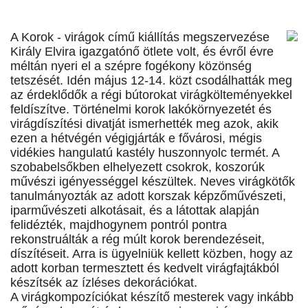
A Korok - virágok című kiállítás megszervezése
Király Elvira igazgatónő ötlete volt, és évről évre
méltán nyeri el a szépre fogékony közönség
tetszését. Idén május 12-14. közt csodálhatták meg
az érdeklődők a régi bútorokat virágkölteményekkel
feldíszítve. Történelmi korok lakókörnyezetét és
virágdíszítési divatját ismerhették meg azok, akik
ezen a hétvégén végigjárták e fővárosi, mégis
vidékies hangulatú kastély huszonnyolc termét. A
szobabelsőkben elhelyezett csokrok, koszorúk
művészi igényességgel készültek. Neves virágkötők
tanulmányozták az adott korszak képzőművészeti,
iparművészeti alkotásait, és a látottak alapján
felidézték, majdhogynem pontról pontra
rekonstruálták a rég múlt korok berendezéseit,
díszítéseit. Arra is ügyelniük kellett közben, hogy az
adott korban termesztett és kedvelt virágfajtákból
készítsék az ízléses dekorációkat.
A virágkompozíciókat készítő mesterek vagy inkább