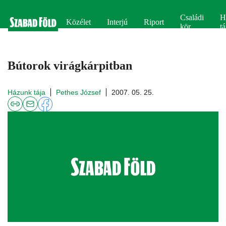
Családi
H
Közélet
Interjú
Riport
kör
tá
Bútorok virágkárpitban
Házunk tája
Pethes József
2007. 05. 25.