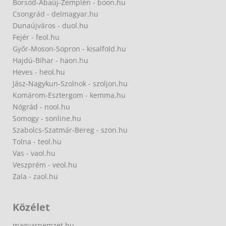
Borsod-Abaúj-Zemplén - boon.hu
Csongrád - delmagyar.hu
Dunaújváros - duol.hu
Fejér - feol.hu
Győr-Moson-Sopron - kisalfold.hu
Hajdú-Bihar - haon.hu
Heves - heol.hu
Jász-Nagykun-Szolnok - szoljon.hu
Komárom-Esztergom - kemma.hu
Nógrád - nool.hu
Somogy - sonline.hu
Szabolcs-Szatmár-Bereg - szon.hu
Tolna - teol.hu
Vas - vaol.hu
Veszprém - veol.hu
Zala - zaol.hu
Közélet
magyarnemzet.hu