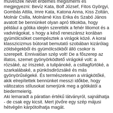
művészek nevét érdemes megismerni és
megjegyezni: Bevíz Kata, Bolf József, Fitos Györgyi,
Gombás Attila, Imre Kata, Katona Anna, Kiss Zoltán,
Molnár Csilla, Molnárné Kiss Erika és Szabó János
avatott be bennünket olyan apró titkokba, hogy
például a gótika idején szerették a fehér liliomot és a
vadvirágokat, s hogy a késő reneszánsz korában
gyümölcsöket csempésztek a virágok közé. A korai
klasszicizmus bútorait bemutató szobában kizárólag
zöldségekből és gyümölcsökből álló csokor is
szerepelt. Ennivalóan szép volt! De a főszerep az
illatos, szemet gyönyörködtető virágoké volt: a
rózsáké, az íriszeké, a tulipánoké, a csillagfürtöké, a
szarkalábaké, a pünkösdirózsáké és más
gyönyörűségeké. És természetesen a virágkötőké,
akik elrepítettek bennünket messzi időkbe, hogy
változatos stílusokat ismerjünk meg a gótikától a
biedermeierig.
Aki lemaradt a páratlan értékű látványról, sajnálhatja
- de csak egy kicsit. Mert jövőre egy szép májusi
hétvégén kárpótolhatja magát.