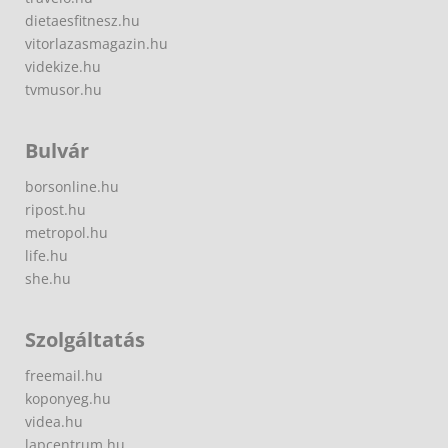
dietaesfitnesz.hu
vitorlazasmagazin.hu
videkize.hu
tvmusor.hu
Bulvár
borsonline.hu
ripost.hu
metropol.hu
life.hu
she.hu
Szolgáltatás
freemail.hu
koponyeg.hu
videa.hu
lapcentrum.hu