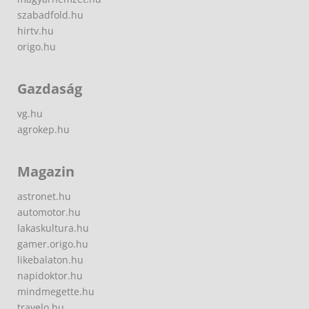
szabadfold.hu
hirtv.hu
origo.hu
Gazdaság
vg.hu
agrokep.hu
Magazin
astronet.hu
automotor.hu
lakaskultura.hu
gamer.origo.hu
likebalaton.hu
napidoktor.hu
mindmegette.hu
travelo.hu