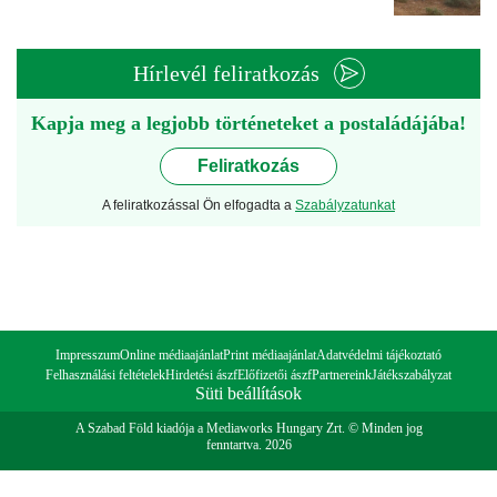
Hírlevél feliratkozás
Kapja meg a legjobb történeteket a postaládájába!
Feliratkozás
A feliratkozással Ön elfogadta a
Szabályzatunkat
Impresszum
Online médiaajánlat
Print médiaajánlat
Adatvédelmi tájékoztató
Felhasználási feltételek
Hirdetési ászf
Előfizetői ászf
Partnereink
Játékszabályzat
Süti beállítások
A Szabad Föld kiadója a Mediaworks Hungary Zrt. © Minden jog
fenntartva. 2026